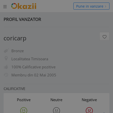
Deschide
hide
Pune in vanzare
meniul
niul
PROFIL VANZATOR
coricarp
Bronze
Localitatea Timisoara
100% Calificative pozitive
Membru din
02 Mai 2005
CALIFICATIVE
Pozitive
Neutre
Negative