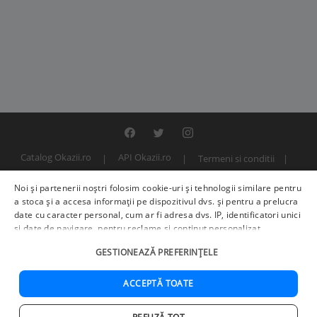
Catalog Okazii.ro
API Okazii.ro
Termeni si conditii
Contact
Politica de confidentialitate
ANPC
SOL
Noi și partenerii noștri folosim cookie-uri și tehnologii similare pentru
© 2000 - 2026 S.C. BITFACTOR S.R.L.
a stoca și a accesa informații pe dispozitivul dvs. și pentru a prelucra
date cu caracter personal, cum ar fi adresa dvs. IP, identificatori unici
și date de navigare, pentru reclame și conținut personalizat,
măsurarea reclamelor și a conținutului, informații despre audiență și
GESTIONEAZĂ PREFERINȚELE
îmbunătățirea serviciilor.
Furnizori terți (225)
pot, de asemenea,
prelucra datele dvs. în aceste și alte scopuri, inclusiv folosind date
precise de geolocalizare și caracteristici ale dispozitivului. Opțiunile
ACCEPTĂ TOATE
dvs. se aplică doar acestui site web. Unii furnizori se pot baza pe
interes legitim în loc de consimțământ; aveți dreptul să vă opuneți în