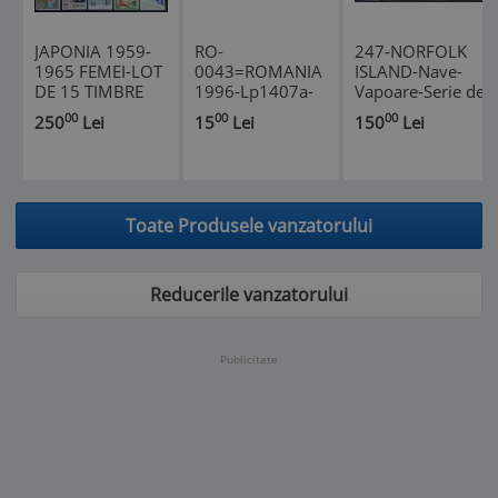
JAPONIA 1959-
RO-
247-NORFOLK
1965 FEMEI-LOT
0043=ROMANIA
ISLAND-Nave-
DE 15 TIMBRE
1996-Lp1407a-
Vapoare-Serie de
NESTAMPILATE
Europa 96 Streif
14 timbre
00
00
00
250
Lei
15
Lei
150
Lei
MNH
de 2+2 viniete
nestampilate
MNH
MNH
Toate Produsele vanzatorului
Reducerile vanzatorului
Publicitate