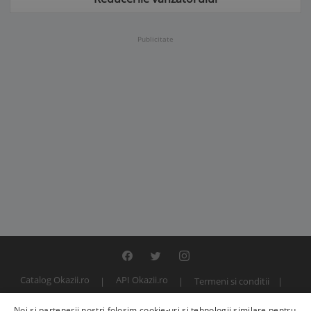
Publicitate
Catalog Okazii.ro
API Okazii.ro
Termeni si conditii
Contact
Politica de confidentialitate
ANPC
SOL
Noi și partenerii noștri folosim cookie-uri și tehnologii similare pentru