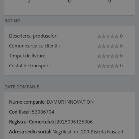
0
0
0
RATING
Descrierea produselor:
0
Comunicarea cu clientii:
0
Timpul de livrare:
0
Costul de transport:
0
DATE COMPANIE
Nume companie:
DAMUR INNOVATION
Cod fiscal:
53086704
Registrul Comertului:
J2025096125006
Adresa sediu social:
Negrilesti nr. 209 Bistrita Nasaud