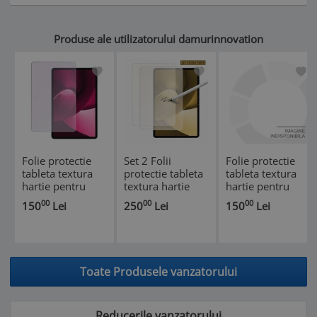
Produse ale utilizatorului damurinnovation
Folie protectie
Set 2 Folii
Folie protectie
tableta textura
protectie tableta
tableta textura
hartie pentru
textura hartie
hartie pentru
Xiaomi Poco Pad,
pentru Realme
Xiaomi Poco Pad
00
00
00
150
Lei
250
Lei
150
Lei
12.1 Inch, Gama
Pad Mini, 8.7
5G, 12.1 Inch,
Artistic Paper,
Inch, Gama
Gama Artistic
Pentru scris si
Artistic Paper,
Paper, Pentru
desenat, Anti-
Pentru scris si
scris si desenat,
reflex, Hidrogel,
desenat, Anti-
Anti-reflex,
Toate Produsele vanzatorului
Silicon
reflex, Hidrogel,
Hidrogel, Sili
Si
Reducerile vanzatorului