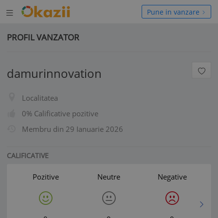
Deschide
hide
Pune in vanzare
meniul
niul
PROFIL VANZATOR
damurinnovation
Localitatea
0% Calificative pozitive
Membru din
29 Ianuarie 2026
CALIFICATIVE
Pozitive
Neutre
Negative