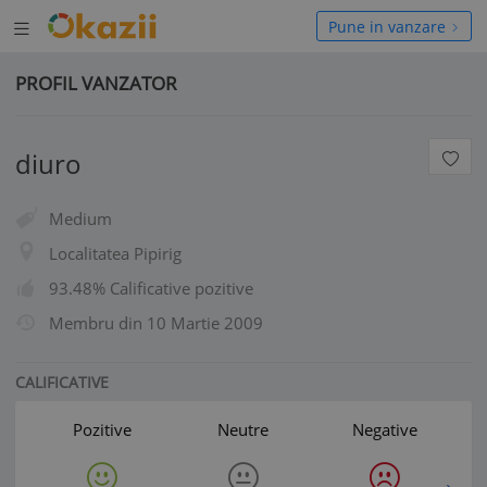
Deschide
hide
Pune in vanzare
meniul
niul
PROFIL VANZATOR
diuro
Medium
Localitatea Pipirig
93.48% Calificative pozitive
Membru din
10 Martie 2009
CALIFICATIVE
Pozitive
Neutre
Negative