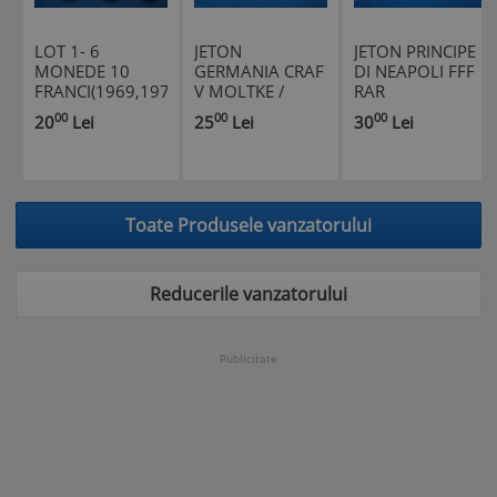
LOT 1- 6
JETON
JETON PRINCIPE
MONEDE 10
GERMANIA CRAF
DI NEAPOLI FFF
FRANCI(1969,1972,1973,1975
V MOLTKE /
RAR
1977,1978)
SPIEL MARKE FF
00
00
00
20
Lei
25
Lei
30
Lei
BELGIA
RAR
Toate Produsele vanzatorului
Reducerile vanzatorului
Publicitate