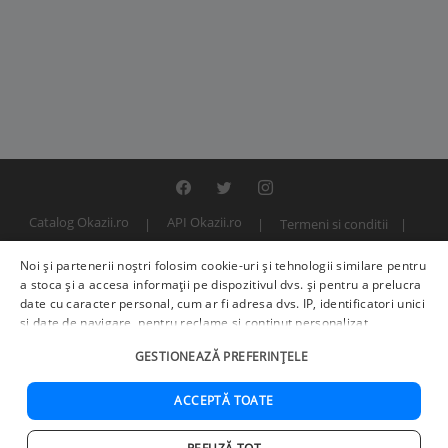
Catalog Okazii.ro
API Okazii.ro
Termeni si conditii
Contact
Politica de confidentialitate
ANPC
SOL
Noi și partenerii noștri folosim cookie-uri și tehnologii similare pentru
© 2000 - 2026 S.C. BITFACTOR S.R.L.
a stoca și a accesa informații pe dispozitivul dvs. și pentru a prelucra
date cu caracter personal, cum ar fi adresa dvs. IP, identificatori unici
și date de navigare, pentru reclame și conținut personalizat,
măsurarea reclamelor și a conținutului, informații despre audiență și
GESTIONEAZĂ PREFERINȚELE
îmbunătățirea serviciilor.
Furnizori terți (225)
pot, de asemenea,
prelucra datele dvs. în aceste și alte scopuri, inclusiv folosind date
precise de geolocalizare și caracteristici ale dispozitivului. Opțiunile
ACCEPTĂ TOATE
dvs. se aplică doar acestui site web. Unii furnizori se pot baza pe
interes legitim în loc de consimțământ; aveți dreptul să vă opuneți în