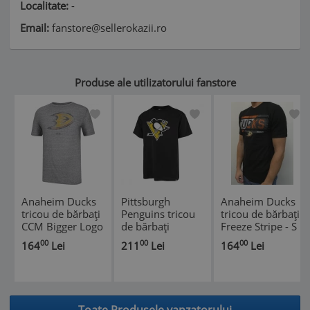
Localitate:
-
Email:
fanstore@sellerokazii.ro
Produse ale utilizatorului fanstore
Anaheim Ducks
Pittsburgh
Anaheim Ducks
tricou de bărbați
Penguins tricou
tricou de bărbați
CCM Bigger Logo
de bărbați
Freeze Stripe - S
grey - XS
Imprint Echo Tee
00
00
00
164
Lei
211
Lei
164
Lei
black - L