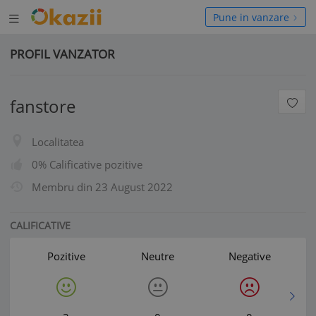
Deschide
hide
Pune in vanzare
meniul
niul
PROFIL VANZATOR
fanstore
Localitatea
0% Calificative pozitive
Membru din
23 August 2022
CALIFICATIVE
Pozitive
Neutre
Negative