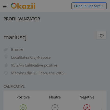
Deschide
hide
Pune in vanzare
meniul
niul
PROFIL VANZATOR
mariuscj
Bronze
Localitatea Cluj-Napoca
95.24% Calificative pozitive
Membru din
20 Februarie 2009
CALIFICATIVE
Pozitive
Neutre
Negative