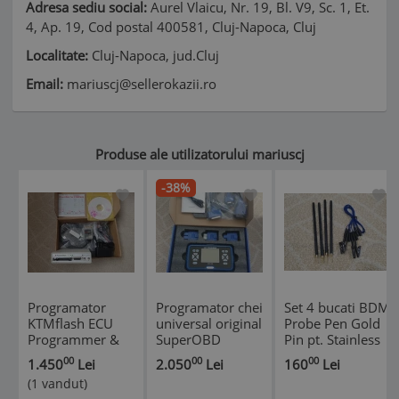
Adresa sediu social:
Aurel Vlaicu, Nr. 19, Bl. V9, Sc. 1, Et.
4, Ap. 19, Cod postal 400581, Cluj-Napoca, Cluj
Localitate:
Cluj-Napoca, jud.Cluj
Email:
mariuscj@sellerokazii.ro
Produse ale utilizatorului mariuscj
-38%
Programator
Programator chei
Set 4 bucati BDM
KTMflash ECU
universal original
Probe Pen Gold
Programmer &
SuperOBD
Pin pt. Stainless
Gearbox Power
SKP900
LED BDM Frame
00
00
00
1.450
Lei
2.050
Lei
160
Lei
Upgrade Tool
Programming
(1 vandut)
Tool
*
*
*