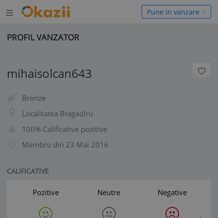
Deschide
hide
Pune in vanzare
meniul
niul
PROFIL VANZATOR
mihaisolcan643
Bronze
Localitatea Bragadiru
100% Calificative pozitive
Membru din
23 Mai 2016
CALIFICATIVE
Pozitive
Neutre
Negative