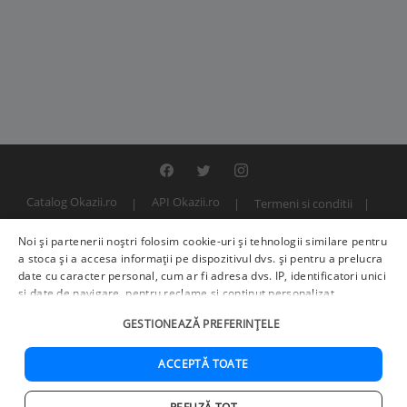
Catalog Okazii.ro
API Okazii.ro
Termeni si conditii
Contact
Politica de confidentialitate
ANPC
SOL
Noi și partenerii noștri folosim cookie-uri și tehnologii similare pentru
© 2000 - 2026 S.C. BITFACTOR S.R.L.
a stoca și a accesa informații pe dispozitivul dvs. și pentru a prelucra
date cu caracter personal, cum ar fi adresa dvs. IP, identificatori unici
și date de navigare, pentru reclame și conținut personalizat,
măsurarea reclamelor și a conținutului, informații despre audiență și
GESTIONEAZĂ PREFERINȚELE
îmbunătățirea serviciilor.
Furnizori terți (225)
pot, de asemenea,
prelucra datele dvs. în aceste și alte scopuri, inclusiv folosind date
precise de geolocalizare și caracteristici ale dispozitivului. Opțiunile
ACCEPTĂ TOATE
dvs. se aplică doar acestui site web. Unii furnizori se pot baza pe
interes legitim în loc de consimțământ; aveți dreptul să vă opuneți în