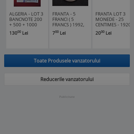
ALGERIA - LOT 3
FRANTA - 5
FRANTA LOT 3
BANCNOTE 200
FRANCI ( 5
MONEDE - 25
+ 500 + 1000
FRANCS ) 1992,
CENTIMES - 1920
DINARI
10 ANI DE LA
/ 1922 / 1930
00
00
00
130
Lei
7
Lei
20
Lei
ALGERIENI (138)
MOARTEA LUI
(301)
PIERRE MENDES
FRANCE (302)
Toate Produsele vanzatorului
Reducerile vanzatorului
Publicitate