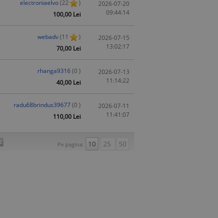
electroniaelvo
(22
)
2026-07-20
09:44:14
100,00 Lei
webadv
(11
)
2026-07-15
13:02:17
70,00 Lei
rhanga9316
(0 )
2026-07-13
11:14:22
40,00 Lei
radu68brindus39677
(0 )
2026-07-11
11:41:07
110,00 Lei
10
25
50
Pe pagina: