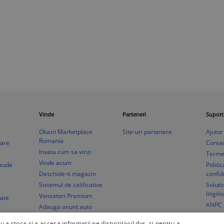
Vinde
Parteneri
Suport
Okazii Marketplace
Site-uri partenere
Ajutor
Romania
rare
Conta
Invata cum sa vinzi
Termen
Vinde acum
raude
Politi
Deschide-ti magazin
confid
Sistemul de calificative
Soluti
litigiil
Vanzatori Premium
tate
ANPC
Adauga anunt auto
gratuit
ru a stoca și a accesa informații pe dispozitivul dvs. și pentru a