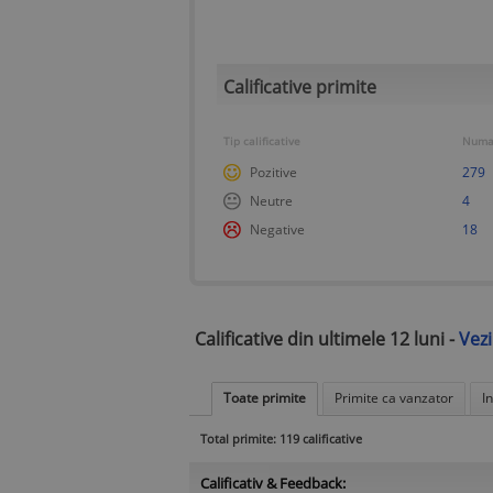
Calificative primite
Tip calificative
Numar
Pozitive
279
Neutre
4
Negative
18
Calificative din ultimele 12 luni -
Vezi
Toate primite
Primite ca vanzator
I
Pagina urmatoare
Total primite: 119 calificative
Calificativ & Feedback: