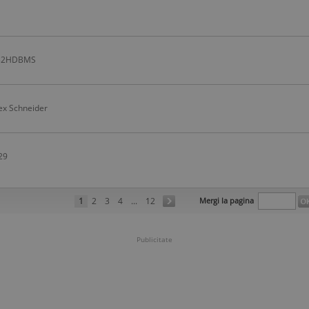
LE32HDBMS
ex Schneider
729
1
2
3
4
...
12
Mergi la pagina
Publicitate