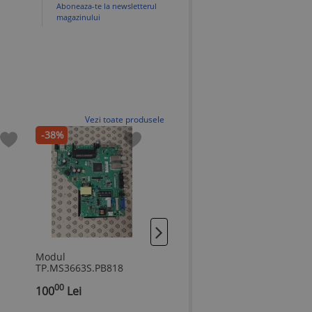
Aboneaza-te la newsletterul
magazinului
Vezi toate produsele
-38%
Modul
Modul CV9203L-A FHD
Modu
TP.MS3663S.PB818
Exclusiv
TPD.M
00
00
00
100
Lei
100
Lei
150