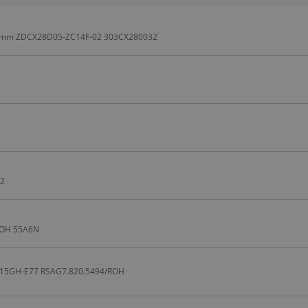
 506mm ZDCX28D05-ZC14F-02 303CX280032
82
/ROH 55A6N
E315GH-E77 RSAG7.820.5494/ROH