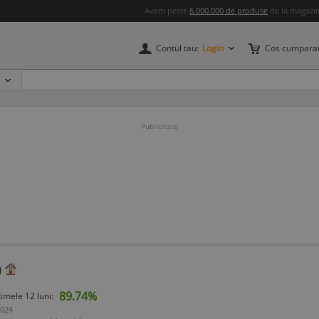
Avem peste
6.000.000 de produse
de la magazine
Contul tau:
Login
Cos cumparat
Publicitate
)
89.74%
timele 12 luni:
2024