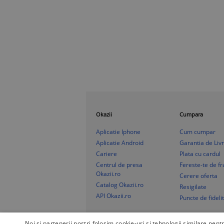
Okazii
Cumpara
Aplicatie Iphone
Cum cumpar
Aplicatie Android
Garantia de Liv
Cariere
Plata cu cardul
Centrul de presa
Fereste-te de f
Okazii.ro
Cerere oferta
Catalog Okazii.ro
Resigilate
API Okazii.ro
Puncte de fideli
Noi și partenerii noștri folosim cookie-uri și tehnologii similare pent