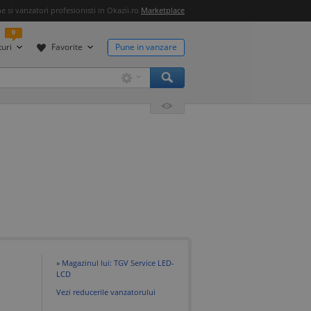
 si vanzatori profesionisti in Okazii.ro
Marketplace
0
uri
Favorite
Pune in vanzare
»
Magazinul lui: TGV Service LED-
LCD
Vezi reducerile vanzatorului