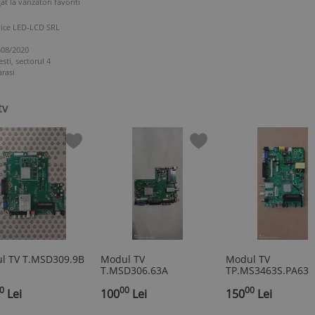
at la vanzatori favoriti
ice LED-LCD SRL
508/2020
sti, sectorul 4
rasi
tv
l TV T.MSD309.9B
Modul TV
Modul TV
T.MSD306.63A
TP.MS3463S.PA63
0
00
00
Lei
100
Lei
150
Lei