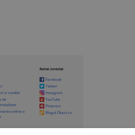
Ramai conectat
Facebook
ct
Twitter
i si conditii
Instagram
ca de
YouTube
entialitate
Pinterest
onarea online a
Blogul Okazii.ro
or