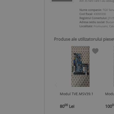
Are 35 fani care l-au adaug
Nume companie:
TGV Serv
Cod fiscal:
43093330
Registrul Comertului:
j51/
Adresa sediu social:
Bucure
Localitate:
Frumusani, Cala
Produse ale utilizatorului piese
Modul TVE.MSV39.1
Modu
00
0
80
Lei
100