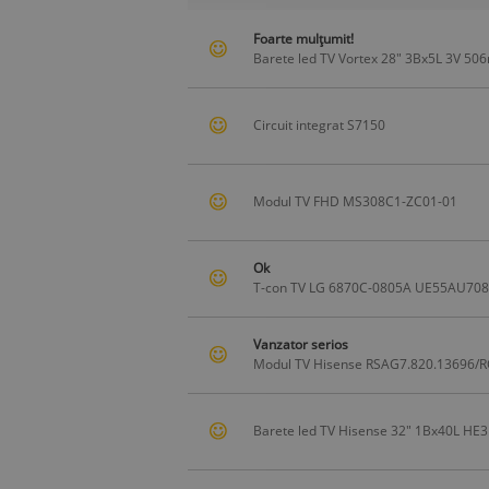
Foarte mulțumit!
Barete led TV Vortex 28" 3Bx5L 3V
Circuit integrat S7150
Modul TV FHD MS308C1-ZC01-01
Ok
T-con TV LG 6870C-0805A UE55AU70
Vanzator serios
Modul TV Hisense RSAG7.820.13696
Barete led TV Hisense 32" 1Bx40L H