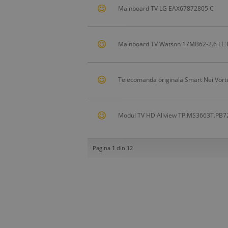
Mainboard TV LG EAX67872805 C
Mainboard TV Watson 17MB62-2.6 
Telecomanda originala Smart Nei Vort
Modul TV HD Allview TP.MS3663T.PB
Pagina
1
din 12