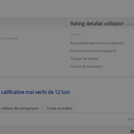
Rating detaliat utilizator
(ultim
Criteriu
 calificative
Acuratetea descrierii produsului
Comunicarea cu vanzatorul
Timpul de livrare
Costul de transport
 calificative mai vechi de 12 luni
n calitate de cumparator
Toate acordate
Afis
De