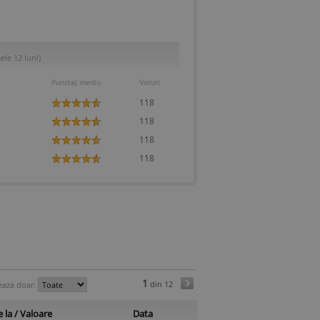
(1 vandut)
ele 12 luni)
Punctaj mediu
Voturi
118
118
118
118
1
din 12
eaza doar:
 la / Valoare
Data