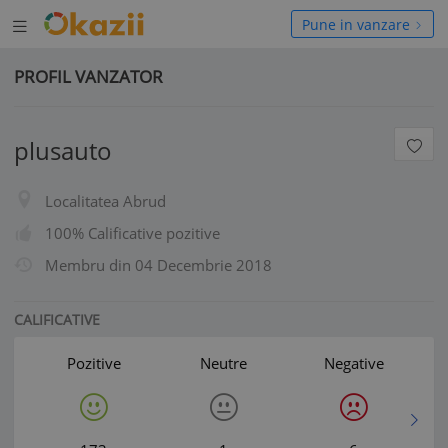
Deschide
hide
Pune in vanzare
meniul
niul
PROFIL VANZATOR
plusauto
Localitatea Abrud
100% Calificative pozitive
Membru din
04 Decembrie 2018
CALIFICATIVE
Pozitive
Neutre
Negative