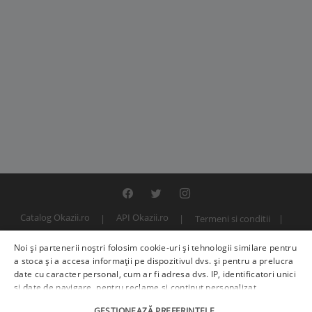
Catalog Okazii.ro
API Okazii.ro
Termeni si conditii
Contact
Politica de confidentialitate
ANPC
SOL
Noi și partenerii noștri folosim cookie-uri și tehnologii similare pentru
© 2000 - 2026 S.C. BITFACTOR S.R.L.
a stoca și a accesa informații pe dispozitivul dvs. și pentru a prelucra
date cu caracter personal, cum ar fi adresa dvs. IP, identificatori unici
și date de navigare, pentru reclame și conținut personalizat,
măsurarea reclamelor și a conținutului, informații despre audiență și
GESTIONEAZĂ PREFERINȚELE