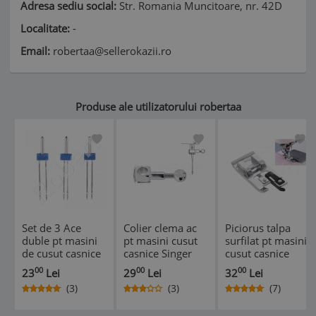
Adresa sediu social:
Str. Romania Muncitoare, nr. 42D
Localitate:
-
Email:
robertaa@sellerokazii.ro
Produse ale utilizatorului robertaa
Set de 3 Ace
Colier clema ac
Piciorus talpa
duble pt masini
pt masini cusut
surfilat pt masini
de cusut casnice
casnice Singer
cusut casnice
Singer Brother
Minerva
Brother Singer
00
00
00
23
Lei
29
Lei
32
Lei
Toyota Minerva
SilverCrest etc
Minerva Fiff etc
(3)
(3)
(7)
etc
*
*