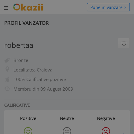
Deschide
hide
Pune in vanzare
meniul
niul
PROFIL VANZATOR
robertaa
Bronze
Localitatea Craiova
100% Calificative pozitive
Membru din
09 August 2009
CALIFICATIVE
Pozitive
Neutre
Negative