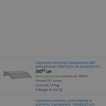
Copertina marchiza transparenta ART,
policarbonat 100x75x23 cm, protectie UV,
ploaie, zapadaospatar polipropilena, kit
62
350
Lei
montaj inclus
Livrare gratuita
la comenzile de 1000 lei
Primesti 351 puncte
Livrare
Joi, 13 Aug
Adauga in cos
Copertina marchiza, policarbonat si
aluminiu, transparent, 100x80x23 cm