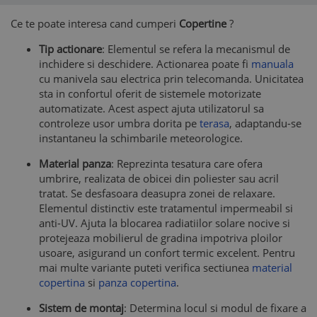
Ce te poate interesa cand cumperi
Copertine
?
Tip actionare
: Elementul se refera la mecanismul de
inchidere si deschidere. Actionarea poate fi
manuala
cu manivela sau electrica prin telecomanda. Unicitatea
sta in confortul oferit de sistemele motorizate
automatizate. Acest aspect ajuta utilizatorul sa
controleze usor umbra dorita pe
terasa
, adaptandu-se
instantaneu la schimbarile meteorologice.
Material panza
: Reprezinta tesatura care ofera
umbrire, realizata de obicei din poliester sau acril
tratat. Se desfasoara deasupra zonei de relaxare.
Elementul distinctiv este tratamentul impermeabil si
anti-UV. Ajuta la blocarea radiatiilor solare nocive si
protejeaza mobilierul de gradina impotriva ploilor
usoare, asigurand un confort termic excelent. Pentru
mai multe variante puteti verifica sectiunea
material
copertina
si
panza copertina
.
Sistem de montaj
: Determina locul si modul de fixare a