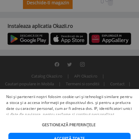
Deschide-ti magazin
Instaleaza aplicatia Okazii.ro
Catalog Okazii.ro
API Okazii.ro
Cautari populare in Mobila
Termeni si conditii
Contact
Politica de confidentialitate
ANPC
SOL
Noi și partenerii noștri folosim cookie-uri și tehnologii similare pentru
© 2000 - 2026 S.C. BITFACTOR S.R.L.
a stoca și a accesa informații pe dispozitivul dvs. și pentru a prelucra
date cu caracter personal, cum ar fi adresa dvs. IP, identificatori unici
și date de navigare, pentru reclame și conținut personalizat,
măsurarea reclamelor și a conținutului, informații despre audiență și
GESTIONEAZĂ PREFERINȚELE
îmbunătățirea serviciilor.
Furnizori terți (225)
pot, de asemenea,
prelucra datele dvs. în aceste și alte scopuri, inclusiv folosind date
precise de geolocalizare și caracteristici ale dispozitivului. Opțiunile
ACCEPTĂ TOATE