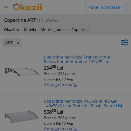
Deschide
hide
Pune in vanzare
meniul
niul
Copertine ART
(12 oferte)
Okazii.ro
Mobila
Mobila gradina
Copertine
ART
Copertina Marchiza Transparenta
Policarbonat Aluminiu 120x75 cm
Protectie Usa
08
254
Lei
Primesti 254 puncte
Livrare
Joi, 13 Aug
Adauga in cos
Copertina Marchiza PVC Aluminiu Gri
140x70x21 cm Protectie Ploaie Soare Usi
Ferestre
20
508
Lei
Primesti 508 puncte
Livrare
Joi, 13 Aug
Adauga in cos