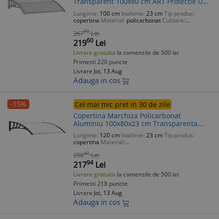
Transparent 100x80 cm ART Protectie UV
Ploaie Zapada
Lungime:
100 cm
Inaltime:
23 cm
Tip produs:
copertina
Material:
policarbonat
Culoare:
transparent
80
267
Lei
60
219
Lei
Livrare gratuita
la comenzile de 500 lei
Primesti 220 puncte
Livrare
Joi, 13 Aug
Adauga in cos
-15%
Cel mai mic pret in 30 de zile
Copertina Marchiza Policarbonat
Aluminiu 100x80x23 cm Transparenta,
Protectie UV, Impermeabila, ART
Lungime:
120 cm
Inaltime:
23 cm
Tip produs:
copertina
Material:
policarbonat,polipropilena,aluminiu
Culoare:
40
256
Lei
transparent
94
217
Lei
Livrare gratuita
la comenzile de 500 lei
Primesti 218 puncte
Livrare
Joi, 13 Aug
Adauga in cos