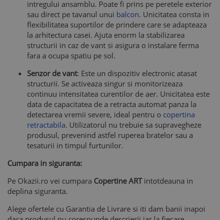
intregului ansamblu. Poate fi prins pe peretele exterior
sau direct pe tavanul unui
balcon
. Unicitatea consta in
flexibilitatea suportilor de prindere care se adapteaza
la arhitectura casei. Ajuta enorm la stabilizarea
structurii in caz de vant si asigura o instalare ferma
fara a ocupa spatiu pe sol.
Senzor de vant
: Este un dispozitiv electronic atasat
structurii. Se activeaza singur si monitorizeaza
continuu intensitatea curentilor de aer. Unicitatea este
data de capacitatea de a retracta automat panza la
detectarea vremii severe, ideal pentru o
copertina
retractabila
. Utilizatorul nu trebuie sa supravegheze
produsul, prevenind astfel ruperea bratelor sau a
tesaturii in timpul furtunilor.
Cumpara in siguranta:
Pe Okazii.ro vei cumpara
Copertine ART
intotdeauna in
deplina siguranta.
Alege ofertele cu Garantia de Livrare si iti dam banii inapoi
daca produsul nu corespunde descrierii iar la fiecare