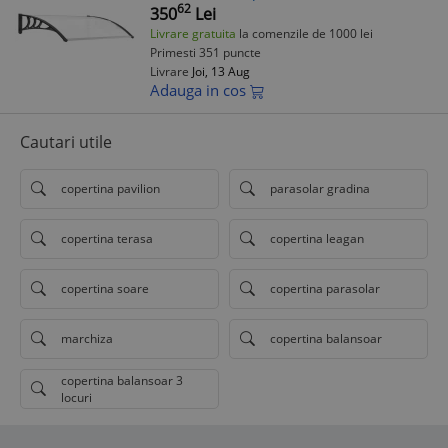
62
350
Lei
Livrare gratuita
la comenzile de 1000 lei
Primesti 351 puncte
Livrare
Joi, 13 Aug
Adauga in cos
Cautari utile
copertina pavilion
parasolar gradina
copertina terasa
copertina leagan
copertina soare
copertina parasolar
marchiza
copertina balansoar
copertina balansoar 3
locuri