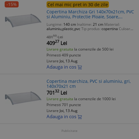
-15%
Cel mai mic pret in 30 de zile
Copertina Marchiza Gri 140x70x21cm, PVC
si Aluminiu, Protectie Ploaie, Soare,
Grindina
Lungime:
140 cm
Inaltime:
21 cm
Material:
aluminiu,plastic,pvc
Tip produs:
copertina
Culoare:
gri
50
481
Lei
27
409
Lei
Livrare gratuita
la comenzile de 500 lei
Primesti 409 puncte
Livrare
Joi, 13 Aug
Adauga in cos
Copertina marchiza, PVC si aluminiu, gri,
140x70x21 cm
32
701
Lei
Livrare gratuita
la comenzile de 1000 lei
Primesti 701 puncte
Livrare
Joi, 13 Aug
Adauga in cos
Publicitate