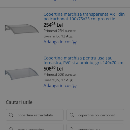
Copertina marchiza transparenta ART din
policarbonat 100x75x23 cm protectie
ploaie soare usi balcon
08
254
Lei
Primesti 254 puncte
Livrare
Joi, 13 Aug
Adauga in cos
Copertina marchiza pentru usa sau
fereastra, PVC si aluminiu, gri, 140x70 cm
20
508
Lei
Primesti 508 puncte
Livrare
Joi, 13 Aug
Adauga in cos
Cautari utile
copertina retractabila
copertina policarbonat
panza copertina
copertina usa