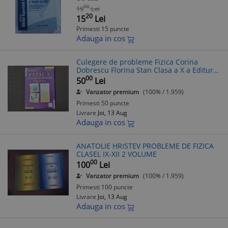
00
19
Lei
20
15
Lei
Primesti 15 puncte
Adauga in cos
Culegere de probleme Fizica Corina
Dobrescu Florina Stan Clasa a X a Editura
Nedion 2005
00
50
Lei
Vanzator premium
(100% / 1.959)
Primesti 50 puncte
Livrare
Joi, 13 Aug
Adauga in cos
ANATOLIE HRISTEV PROBLEME DE FIZICA
CLASEL IX-XII 2 VOLUME
00
100
Lei
Vanzator premium
(100% / 1.959)
Primesti 100 puncte
Livrare
Joi, 13 Aug
Adauga in cos