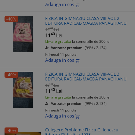
Adauga in cos
FIZICA IN GIMNAZIU CLASA VIII-VOL 2
-40%
EDITURA RADICAL-MAGDA PANAGHIANU
00
19
Lei
40
11
Lei
Livrare gratuita
la comenzile de 300 lei
Vanzator premium
(99% / 2.134)
Primesti 11 puncte
Adauga in cos
FIZICA IN GIMNAZIU CLASA VIII-VOL 3
-40%
EDITURA RADICAL-MAGDA PANAGHIANU
00
19
Lei
40
11
Lei
Livrare gratuita
la comenzile de 300 lei
Vanzator premium
(99% / 2.134)
Primesti 11 puncte
Adauga in cos
Culegere Probleme Fizica G. Ionescu
-40%
Editura Didactica 1978