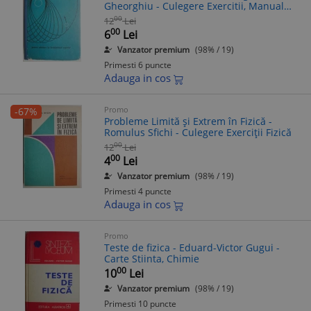
Gheorghiu - Culegere Exercitii, Manual
Fizica
00
12
Lei
00
6
Lei
Vanzator premium
(98% / 19)
Primesti 6 puncte
Adauga in cos
Promo
-67%
Probleme Limită și Extrem în Fizică -
Romulus Sfichi - Culegere Exerciții Fizică
00
12
Lei
00
4
Lei
Vanzator premium
(98% / 19)
Primesti 4 puncte
Adauga in cos
Promo
Teste de fizica - Eduard-Victor Gugui -
Carte Stiinta, Chimie
00
10
Lei
Vanzator premium
(98% / 19)
Primesti 10 puncte