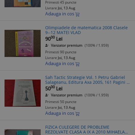
Primesti 45 puncte
Livrare
Joi, 13 Aug
Adauga in cos
Olimpiadele de matematica 2008 Clasele
9--12 MATEI VLAD
00
90
Lei
Vanzator premium
(100% / 1.959)
Primesti 90 puncte
Livrare
Joi, 13 Aug
Adauga in cos
Sah Tactic Strategie Vol. 1 Petru Gabriel
Salageanu, Editura Axa 2005, 161 Pagini -
Carte Sah
00
50
Lei
Vanzator premium
(100% / 1.959)
Primesti 50 puncte
Livrare
Joi, 13 Aug
Adauga in cos
FIZICA CULEGERE DE PROBLEME
REZOLVATE CLASA A IX A 2010 MIHAELA