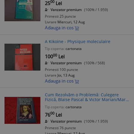
CHIRITA
00
25
Lei
Vanzator premium
(100% / 1.959)
Primesti 25 puncte
Livrare
Miercuri, 12 Aug
Adauga in cos
A Kikoine - Physique moleculaire
Tip coperta:
cartonata
00
100
Lei
Vanzator premium
(100% / 568)
Primesti 100 puncte
Livrare
Joi, 13 Aug
Adauga in cos
Cum Rezolvăm o Problemă: Culegere
Fizică, Blaise Pascal & Victor Marian/Maria
Popescu, RF14/3, Editura Științifică 1972
Tip coperta:
cartonata
00
76
Lei
Vanzator premium
(100% / 1.959)
Primesti 76 puncte
Livrare
Miercuri, 12 Aug