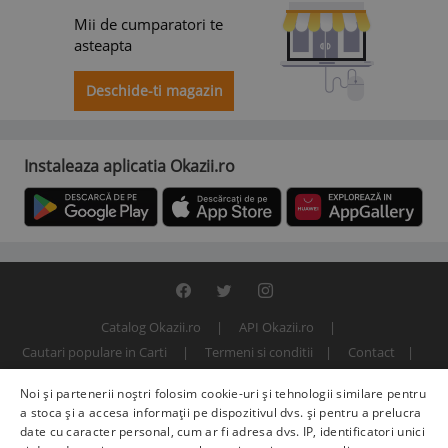
Mii de cumparatori te
asteapta
Deschide-ti magazin
Instaleaza aplicatia Okazii.ro
Catalog Okazii.ro
API Okazii.ro
Cautari populare in Carti
Termeni si conditii
Contact
Politica de confidentialitate
ANPC
SOL
Noi și partenerii noștri folosim cookie-uri și tehnologii similare pentru
© 2000 - 2026 S.C. BITFACTOR S.R.L.
a stoca și a accesa informații pe dispozitivul dvs. și pentru a prelucra
date cu caracter personal, cum ar fi adresa dvs. IP, identificatori unici