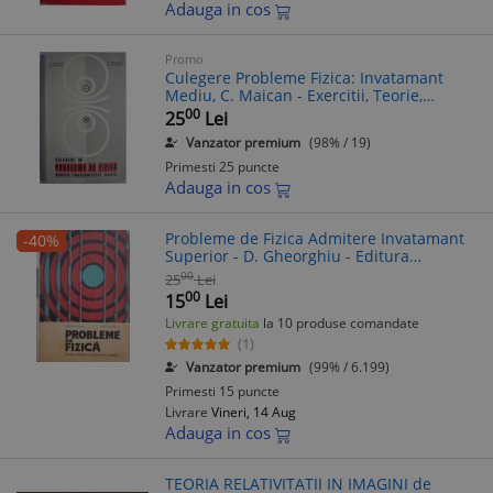
Adauga in cos
Promo
Culegere Probleme Fizica: Invatamant
Mediu, C. Maican - Exercitii, Teorie,
Gradinita, Liceu
00
25
Lei
Vanzator premium
(98% / 19)
Primesti 25 puncte
Adauga in cos
Probleme de Fizica Admitere Invatamant
-40%
Superior - D. Gheorghiu - Editura
Didactica si Pedagogica - Culegere
00
25
Lei
Probleme Fizica
00
15
Lei
Livrare gratuita
la 10 produse comandate
(1)
Vanzator premium
(99% / 6.199)
Primesti 15 puncte
Livrare
Vineri, 14 Aug
Adauga in cos
TEORIA RELATIVITATII IN IMAGINI de