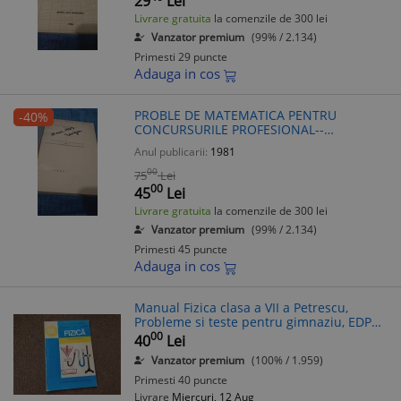
29
Lei
Livrare gratuita
la comenzile de 300 lei
Vanzator premium
(99% / 2.134)
Primesti 29 puncte
Adauga in cos
PROBLE DE MATEMATICA PENTRU
-40%
CONCURSURILE PROFESIONAL--
STIINTIFICE STUDENTESTI TRAIAN
Anul publicarii:
1981
LALESCU INSTITUTUL POLITEHNIC TRAIAN
VUIA TIMISOARA 1981
00
75
Lei
00
45
Lei
Livrare gratuita
la comenzile de 300 lei
Vanzator premium
(99% / 2.134)
Primesti 45 puncte
Adauga in cos
Manual Fizica clasa a VII a Petrescu,
Probleme si teste pentru gimnaziu, EDP
1998, 125 pagini
00
40
Lei
Vanzator premium
(100% / 1.959)
Primesti 40 puncte
Livrare
Miercuri, 12 Aug