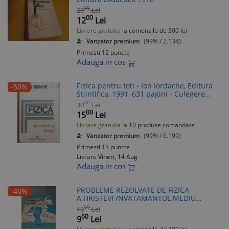
00
20
Lei
00
12
Lei
Livrare gratuita
la comenzile de 300 lei
Vanzator premium
(99% / 2.134)
Primesti 12 puncte
Adauga in cos
Fizica pentru toti - Ion Iordache, Editura
-50%
Stiintifica, 1991, 631 pagini - Culegere
exercitii fizica
00
30
Lei
00
15
Lei
Livrare gratuita
la 10 produse comandate
Vanzator premium
(99% / 6.199)
Primesti 15 puncte
Livrare
Vineri, 14 Aug
Adauga in cos
PROBLEME REZOLVATE DE FIZICA-
-40%
A.HRISTEVI /NVATAMANTUL MEDIU
/FORMAT MARE
00
16
Lei
60
9
Lei