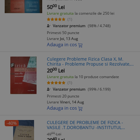
00
50
Lei
Livrare gratuita
la comenzile de 250 lei
(1)
Vanzator premium
(98% / 4.748)
Primesti 50 puncte
Livrare
Joi, 13 Aug
Adauga in cos
Culegere Probleme Fizica Clasa X, M.
Chirita - Probleme Propuse si Rezolvate,
Tamar, 304 pagini
00
20
Lei
Livrare gratuita
la 10 produse comandate
(1)
Vanzator premium
(99% / 6.199)
Primesti 20 puncte
Livrare
Vineri, 14 Aug
Adauga in cos
CULEGERE DE PROBLEME DE FIZICA -
-40%
VASILE .T.DOROBANTU -INSTITUTUL
POLITEHNIC TRAIAN VUIA TIMISOARA
00
49
Lei
1964
40