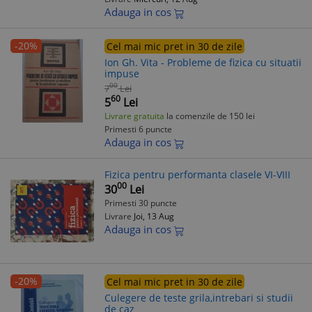
Adauga in cos
-20%
Cel mai mic pret in 30 de zile
Ion Gh. Vita - Probleme de fizica cu situatii
impuse
00
7
Lei
60
5
Lei
Livrare gratuita
la comenzile de 150 lei
Primesti 6 puncte
Adauga in cos
Fizica pentru performanta clasele VI-VIII
00
30
Lei
Primesti 30 puncte
Livrare
Joi, 13 Aug
Adauga in cos
-20%
Cel mai mic pret in 30 de zile
Culegere de teste grila,intrebari si studii
de caz