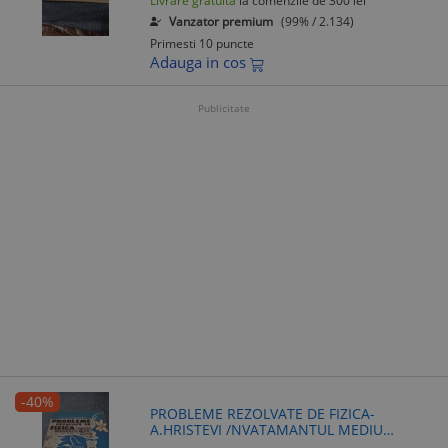
Livrare gratuita
la comenzile de 300 lei
Vanzator premium
(99% / 2.134)
Primesti 10 puncte
Adauga in cos
Publicitate
-40%
PROBLEME REZOLVATE DE FIZICA-
A.HRISTEVI /NVATAMANTUL MEDIU
/FORMAT MARE