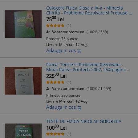
Culegere Fizica Clasa a IX-a - Mihaela
Chirita - Probleme Rezolvate si Propuse -
Editura Tamar - Stare Foarte Buna
00
75
Lei
(1)
Vanzator premium
(100% / 568)
Primesti 75 puncte
Livrare
Miercuri, 12 Aug
Adauga in cos
Fizica: Teorie si Probleme Rezolvate -
Mihai Ralea, Printech 2002, 254 pagini,
Algebra Superioara
00
225
Lei
(1)
Vanzator premium
(100% / 1.959)
Primesti 225 puncte
Livrare
Miercuri, 12 Aug
Adauga in cos
TESTE DE FIZICA NICOLAE GHIORCEA
00
100
Lei
(1)