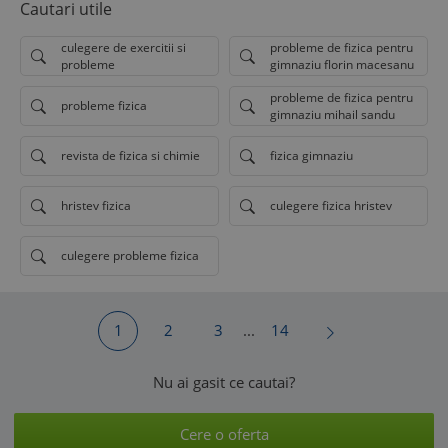
Cautari utile
culegere de exercitii si
probleme de fizica pentru
probleme
gimnaziu florin macesanu
probleme de fizica pentru
probleme fizica
gimnaziu mihail sandu
revista de fizica si chimie
fizica gimnaziu
hristev fizica
culegere fizica hristev
culegere probleme fizica
1
2
3
...
14
Nu ai gasit ce cautai?
Cere o oferta