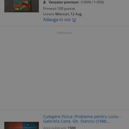
Vanzator premium
(100% / 1.959)
Primesti 100 puncte
Livrare
Miercuri, 12 Aug
Adauga in cos
Publicitate
Culegere Fizica: Probleme pentru Liceu -
Gabriela Cone, Gh. Stanciu (1988,
Academiei RSR)
Anul publicarii:
1988