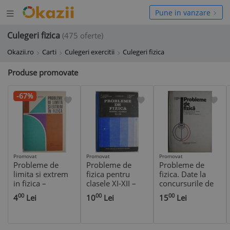
Deschide
hide
Pune in vanzare
meniul
niul
Culegeri fizica
(475 oferte)
Okazii.ro
Carti
Culegeri exercitii
Culegeri fizica
Produse promovate
-67%
Promovat
Promovat
Promovat
Probleme de
Probleme de
Probleme de
limita si extrem
fizica pentru
fizica. Date la
in fizica –
clasele XI-XII –
concursurile de
Romulus Sfichi
Gh. Vladuca
admitere in
00
00
00
4
Lei
10
Lei
15
Lei
invatamantul
superior – G.
Ionescu