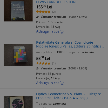
LEWIS CARROLL EPSTEIN
00
155
Lei
(2)
Vanzator premium
(100% / 1.959)
Primesti 155 puncte
Livrare
Joi, 13 Aug
Adauga in cos
Relativitate Generala si Cosmologie -
Nicolae Ionescu Pallas, Editura Stiintifica
1980, 630 pagini
Anul publicarii:
1980
Tip coperta:
cartonata
00
55
Lei
(1)
Vanzator premium
(100% / 1.959)
Primesti 55 puncte
Livrare
Joi, 13 Aug
Adauga in cos
Optica Geometrica V.V. Bianu - Culegere
Probleme Fizica (1962, 437 pag.)
Tip coperta:
cartonata