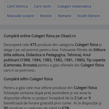
Carti tehnica
Carti vechi
Culegeri matematica
Manuale scolare
Reviste
Romane
Studii literare
Cumpără online Culegeri fizica pe Okazii.ro
Descoperă cele
475
produse din categoria
Culegeri fizica
și
alege-l pe cel potrivit pentru tine. Foloseste filtrele de
Editura
(Alta editura, Didactica si Pedagogica, Tehnica), Anul
publicarii (1988, 1984, 1983, 1982, 1981, 1980), Tip coperta
(Cartonata, Brosata)
pentru a găsi ofertele din
Culegeri fizica
care ti se potrivesc.
Cumpără ieftin Culegeri fizica
Pentru a găsi cele mai ieftine produse din
Culegeri fizica
folosește sortarea după preț ascendent și vei avea la
dispoziție oferte cu prețuri începând de la
2 Lei
iar
9
beneficiază de livrare gratuită prin curier. Ai la dispoziție și
90
produse cu reduceri de până la
67%.