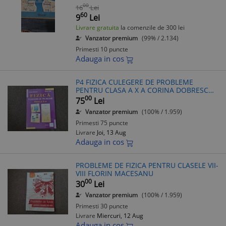
00
16
Lei
60
9
Lei
Livrare gratuita
la comenzile de 300 lei
Vanzator premium
(99% / 2.134)
Primesti 10 puncte
Adauga in cos
P4 FIZICA CULEGERE DE PROBLEME
PENTRU CLASA A X A CORINA DOBRESCU
FLORINA STAN
00
75
Lei
Vanzator premium
(100% / 1.959)
Primesti 75 puncte
Livrare
Joi, 13 Aug
Adauga in cos
PROBLEME DE FIZICA PENTRU CLASELE VII-
VIII FLORIN MACESANU
00
30
Lei
Vanzator premium
(100% / 1.959)
Primesti 30 puncte
Livrare
Miercuri, 12 Aug
Adauga in cos