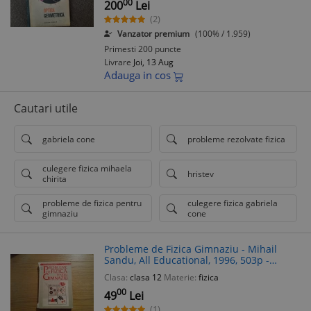
00
200
Lei
(2)
Vanzator premium
(100% / 1.959)
Primesti 200 puncte
Livrare
Joi, 13 Aug
Adauga in cos
Cautari utile
gabriela cone
probleme rezolvate fizica
culegere fizica mihaela
hristev
chirita
probleme de fizica pentru
culegere fizica gabriela
gimnaziu
cone
Probleme de Fizica Gimnaziu - Mihail
Sandu, All Educational, 1996, 503p -
Culegere Exercitii Fizica
Clasa:
clasa 12
Materie:
fizica
00
49
Lei
(1)