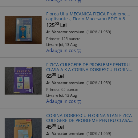
Florea Uliu MECANICA FIZICA Probleme...
captivante -, Florin Macesanu EDITIA 8
00
125
Lei
Vanzator premium
(100% / 1.959)
Primesti 125 puncte
Livrare
Joi, 13 Aug
Adauga in cos
FIZICA CULEGERE DE PROBLEME PENTRU
CLASA A X A CORINA DOBRESCU FLORINA
STAN
00
65
Lei
Vanzator premium
(100% / 1.959)
Primesti 65 puncte
Livrare
Joi, 13 Aug
Adauga in cos
CORINA DOBRESCU FLORINA STAN FIZICA
CULEGERE DE PROBLEME PENTRU CLASA
A XI A
00
45
Lei
Vanzator premium
(100% / 1.959)