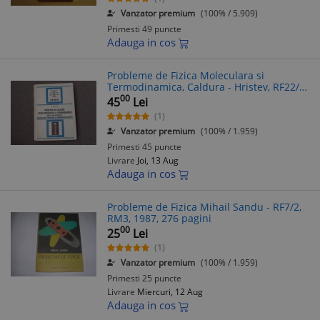
Vanzator premium
(100% / 5.909)
Primesti 49 puncte
Adauga in cos
Probleme de Fizica Moleculara si
Termodinamica, Caldura - Hristev, RF22/4,
1974 - Culegere Exercitii
00
45
Lei
(1)
Vanzator premium
(100% / 1.959)
Primesti 45 puncte
Livrare
Joi, 13 Aug
Adauga in cos
Probleme de Fizica Mihail Sandu - RF7/2,
RM3, 1987, 276 pagini
00
25
Lei
(1)
Vanzator premium
(100% / 1.959)
Primesti 25 puncte
Livrare
Miercuri, 12 Aug
Adauga in cos