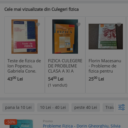
Cele mai vizualizate din Culegeri fizica
Teste de fizica de
FIZICA CULEGERE
Florin Macesanu
Ion Popescu,
DE PROBLEME
- Probleme de
Gabriela Cone.
CLASA A XI A
fizica pentru
Admiterea
CORINA
clasele VII-VIII
00
00
00
43
Lei
54
Lei
25
Lei
Politehnica 2014
DOBRESCU
26/2
(1 vandut)
,FLORINA STAN ,
IOAN
CONSTANTINESCU,
EDITURA
NEDION .
pana la 10 Lei
10 Lei - 40 Lei
peste 40 Lei
Traian Ang
CARTEA ESTE CA
NOUA .
Promo
-50%
Probleme Fizica - Dorin Gheorghiu, Silvia