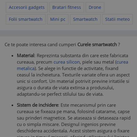
Accesorii gadgets
Bratari fitness
Drone
Folii smartwatch
Mini pc
Smartwatch
Statii meteo
Ce te poate interesa cand cumperi
Curele smartwatch
?
Material
: Reprezinta substanta din care este fabricata
cureaua, precum
curea silicon
, piele sau metal (
curea
metalica
). Se alege in functie de activitate, fixand
ceasul la incheietura. Texturile variate ofera un aspect
unic si confort. Un material potrivit previne iritatiile si
asigura o durata de viata extinsa a produsului,
adaptandu-se perfect stilului tau de viata.
Sistem de inchidere
: Este mecanismul prin care
cureaua se fixeaza pe mana, folosind catarame, capse
sau prinderi magnetice. Se ataseaza si detaseaza rapid
cu o simpla miscare. Designul ingenios previne
deschiderea accidentala. Acest sistem asigura o fixare
sigura in timpul miscarii, oferind utilizatorului linistea