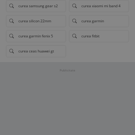
curea samsung gear s2
curea xiaomi mi band 4
curea silicon 22mm
curea garmin
curea garmin fenix 5
curea fitbit
curea ceas huawei gt
Publicitate