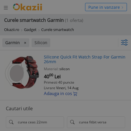
Deschide
hide
Pune in vanzare
meniul
niul
Curele smartwatch Garmin
(1 oferta)
Okazii.ro
Gadget
Curele smartwatch
Garmin
Silicon
Silicone Quick Fit Watch Strap For Garmin
26mm
Material:
silicon
00
40
Lei
Primesti 40 puncte
Livrare
Vineri, 14 Aug
Adauga in cos
Cautari utile
curea ceas 22mm
curea fitbit versa