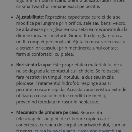
ca smartwatchul ramane exact pe pozitie.
Ajustabilitate
: Reprezinta capacitatea curelei de a se
modifica pe lungime prin orificii, zale sau benzi velcro.
Se adapteaza prin glisarea sau setarea mecanismului la
dimensiunea incheieturii. Gradul fin de reglare ofera
un fit complet personalizat. Ajuta la masurarea exacta
a senzorilor ceasului prin mentinerea unui contact
ferm si confortabil cu pielea.
Rezistenta la apa
: Este proprietatea materialului de a
nu se degrada la contactul cu lichidele. Se foloseste
fara restrictii in timpul inotului, la dus sau in zile
ploioase. Tratamentul hidrofob respinge apa si
permite o uscare rapida. Aceasta caracteristica extinde
utilizarea ceasului in orice conditii de mediu,
prevenind totodata mirosurile neplacute.
Mecanism de prindere pe ceas
: Reprezinta
telescoapele sau pinii de eliberare rapida care
conecteaza cureaua de corpul smartwatchului, cum ar
fi pentru
curea huawei watch
,
curea apple watch
sau