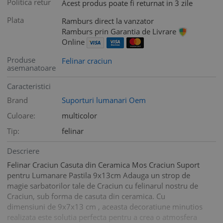
Politica retur
Acest produs poate fi returnat in 3 zile
Plata
Ramburs direct la vanzator
Ramburs prin Garantia de Livrare
Online
Produse
Felinar craciun
asemanatoare
Caracteristici
Brand
Suporturi lumanari Oem
Culoare:
multicolor
Tip:
felinar
Descriere
Felinar Craciun Casuta din Ceramica Mos Craciun Suport
pentru Lumanare Pastila 9x13cm Adauga un strop de
magie sarbatorilor tale de Craciun cu felinarul nostru de
Craciun, sub forma de casuta din ceramica. Cu
dimensiuni de 9x7x13 cm , aceasta decoratiune minutios
realizata este solutia perfecta pentru a crea o atmosfera