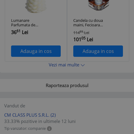
Lumanare
Candela cu doua
Parfumata de
maini, Fecioara
Craciun, 7 x 6.5 x 6.5
Maria cu pruncul
61
36
Lei
89
114
Lei
cm Alb
IIsus Hristos, 17 cm,
05
GXL051
101
Lei
Adauga in cos
Adauga in cos
Vezi mai multe
Raporteaza produsul
Vandut de
CM CLASS PLUS S.R.L.
(2)
33.33% pozitive in ultimele 12 luni
Tip vanzator: companie