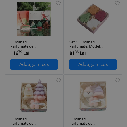
Lumanari
Set 4 Lumanari
Parfumate de
Parfumate, Model
Craciun, 22.5 x 9.5 x
Craciun, din
79
36
116
Lei
81
Lei
5 cm Multicolor
Parafina, 10.2 x 9.1 x
2.7 cm, Multicolor
Adauga in cos
Adauga in cos
Lumanari
Lumanari
Parfumate de
Parfumate de