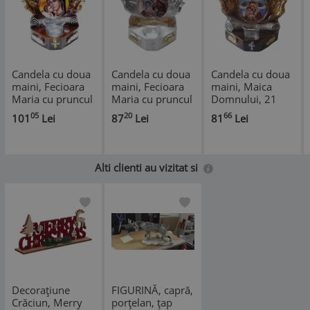
Candela cu doua
Candela cu doua
Candela cu doua
maini, Fecioara
maini, Fecioara
maini, Maica
Maria cu pruncul
Maria cu pruncul
Domnului, 21
IIsus Hristos, 17
IIsus Hristos, 17
cm, GXL018
05
20
66
101
Lei
87
Lei
81
Lei
cm, GXL051
cm, GXL050
Alti clienti au vizitat si
Decorațiune
FIGURINĂ, capră,
Crăciun, Merry
porțelan, țap