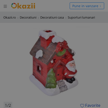
Deschide meniul
hide meniul
Pune in vanzare
Okazii.ro
Decoratiuni
Decoratiuni casa
Suporturi lumanari
1/2
Favorite