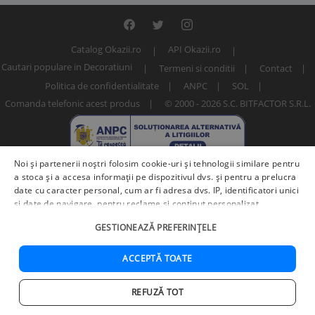
Catalog Okazii.ro
API Okazii.ro
Cautari populare in Decoratiuni
Termeni si conditii
Contact
Politica de confidentialitate
ANPC
SOL
Comanda telefonic acest produs
© 2000 - 2026 S.C. BITFACTOR S.R.L.
Noi și partenerii noștri folosim cookie-uri și tehnologii similare pentru
a stoca și a accesa informații pe dispozitivul dvs. și pentru a prelucra
date cu caracter personal, cum ar fi adresa dvs. IP, identificatori unici
și date de navigare, pentru reclame și conținut personalizat,
măsurarea reclamelor și a conținutului, informații despre audiență și
Numar articol: 251571133 / 1001132308
GESTIONEAZĂ PREFERINȚELE
îmbunătățirea serviciilor.
Furnizori terți (225)
pot, de asemenea,
prelucra datele dvs. în aceste și alte scopuri, inclusiv folosind date
precise de geolocalizare și caracteristici ale dispozitivului. Opțiunile
ACCEPTĂ TOATE
dvs. se aplică doar acestui site web. Unii furnizori se pot baza pe
interes legitim în loc de consimțământ; aveți dreptul să vă opuneți în
REFUZĂ TOT
Adauga in cos
Cumpara acum
Setări de publicitate
. Vă puteți retrage consimțământul în orice
Acasa
Cautare
Cos
Favorite
Contul meu
moment în
Setări cookie
.
Politica de confidențialitate