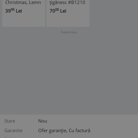
Christmas, Lemn
țigănesc #B1210
Catifelat, Roșu,
95
00
39
Lei
70
Lei
21.5x4x9.5cm
Publicitate
Stare
Nou
Garantie
Ofer garanție, Cu factură