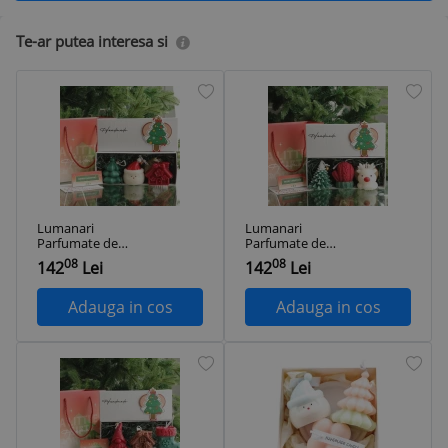
Te-ar putea interesa si
Lumanari
Lumanari
Parfumate de
Parfumate de
Craciun, 22.5 x 9.5 x
Craciun, 22.5 x 9.5 x
08
08
142
Lei
142
Lei
9 cm Multicolor
9 cm Multicolor
Adauga in cos
Adauga in cos