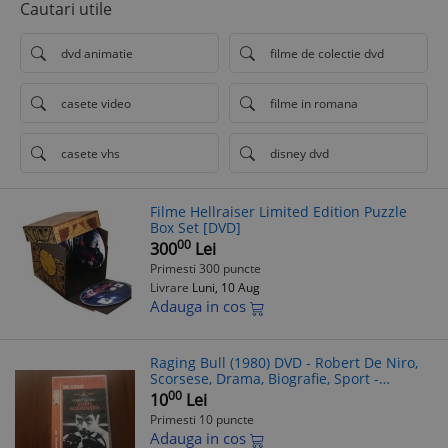
Cautari utile
dvd animatie
filme de colectie dvd
casete video
filme in romana
casete vhs
disney dvd
Filme Hellraiser Limited Edition Puzzle
Box Set [DVD]
00
300
Lei
Primesti 300 puncte
Livrare
Luni, 10 Aug
Adauga in cos
Raging Bull (1980) DVD - Robert De Niro,
Scorsese, Drama, Biografie, Sport -
Subtitrat RO
00
10
Lei
Primesti 10 puncte
Adauga in cos