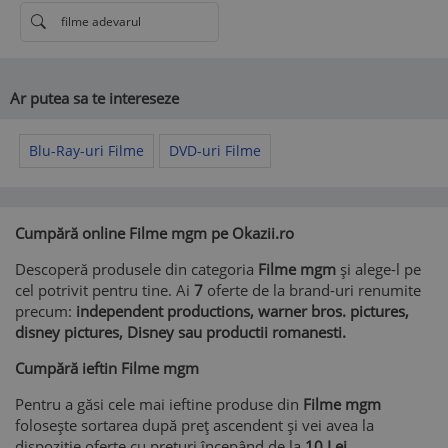
filme adevarul
Ar putea sa te intereseze
Blu-Ray-uri Filme
DVD-uri Filme
Cumpără online Filme mgm pe Okazii.ro
Descoperă produsele din categoria
Filme mgm
și alege-l pe
cel potrivit pentru tine. Ai
7
oferte de la brand-uri renumite
precum:
independent productions, warner bros. pictures,
disney pictures, Disney sau productii romanesti.
Cumpără ieftin Filme mgm
Pentru a găsi cele mai ieftine produse din
Filme mgm
folosește sortarea după preț ascendent și vei avea la
dispoziție oferte cu prețuri începând de la
10 Lei
.