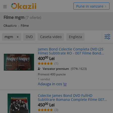
Deschide
hide
Pune in vanzare
meniul
niul
Filme mgm
(7 oferte)
Okazii.ro
Filme
mgm
DVD
Caseta video
Engleza
James Bond Colectie Completa DVD (25
Filme) Subtitrate RO - 007 Filme Bond
Editie Speciala
00
400
Lei
(1)
Vanzator premium
(97% / 623)
Primesti 400 puncte
1 vandut
Adauga in cos
Colectie James Bond DVD FullHD
Subtitrare Romana Complete Filme 007
Seria Oficiala
00
450
Lei
(3)