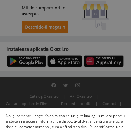
Mii de cumparatori te
asteapta
Deschide-ti magazin
Instaleaza aplicatia Okazii.ro
Catalog Okazii.ro
API Okazii.ro
Cautari populare in Filme
Termeni si conditii
Contact
Politica de confidentialitate
ANPC
SOL
Noi și partenerii noștri folosim cookie-uri și tehnologii similare pentru
© 2000 - 2026 S.C. BITFACTOR S.R.L.
a stoca și a accesa informații pe dispozitivul dvs. și pentru a prelucra
date cu caracter personal, cum ar fi adresa dvs. IP, identificatori unici