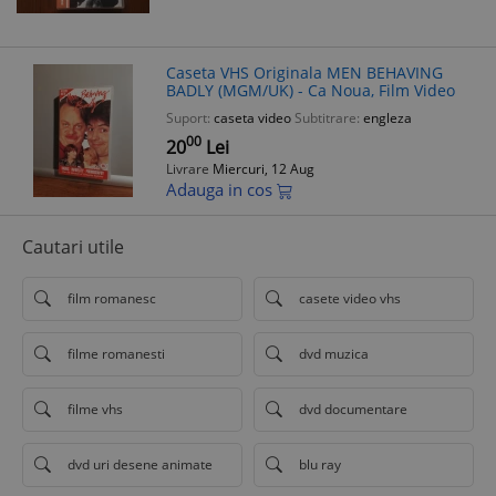
Caseta VHS Originala MEN BEHAVING
BADLY (MGM/UK) - Ca Noua, Film Video
Suport:
caseta video
Subtitrare:
engleza
00
20
Lei
Livrare
Miercuri, 12 Aug
Adauga in cos
Cautari utile
film romanesc
casete video vhs
filme romanesti
dvd muzica
filme vhs
dvd documentare
dvd uri desene animate
blu ray