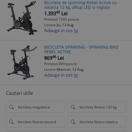
Bicicleta de spinning Rebel Active cu
volanta 12 kg, afisaj LED si reglaje
45
1.393
Lei
Primesti 1393 puncte
Livrare
Joi, 13 Aug
Adauga in cos
BICICLETA SPINNING - SPINNING BIKE
REBEL ACTIVE
46
869
Lei
Primesti 869 puncte
Livrare
Miercuri, 12 Aug
Adauga in cos
Cautari utile
bicicleta magnetica
bicicleta fitness 120 kg
biciclete fitness second
bicicleta fitness eliptica