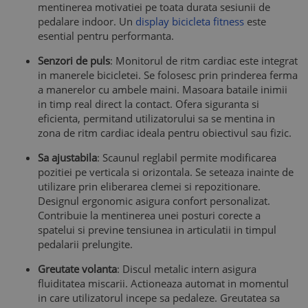
mentinerea motivatiei pe toata durata sesiunii de
pedalare indoor. Un
display bicicleta fitness
este
esential pentru performanta.
Senzori de puls
: Monitorul de ritm cardiac este integrat
in manerele bicicletei. Se folosesc prin prinderea ferma
a manerelor cu ambele maini. Masoara bataile inimii
in timp real direct la contact. Ofera siguranta si
eficienta, permitand utilizatorului sa se mentina in
zona de ritm cardiac ideala pentru obiectivul sau fizic.
Sa ajustabila
: Scaunul reglabil permite modificarea
pozitiei pe verticala si orizontala. Se seteaza inainte de
utilizare prin eliberarea clemei si repozitionare.
Designul ergonomic asigura confort personalizat.
Contribuie la mentinerea unei posturi corecte a
spatelui si previne tensiunea in articulatii in timpul
pedalarii prelungite.
Greutate volanta
: Discul metalic intern asigura
fluiditatea miscarii. Actioneaza automat in momentul
in care utilizatorul incepe sa pedaleze. Greutatea sa