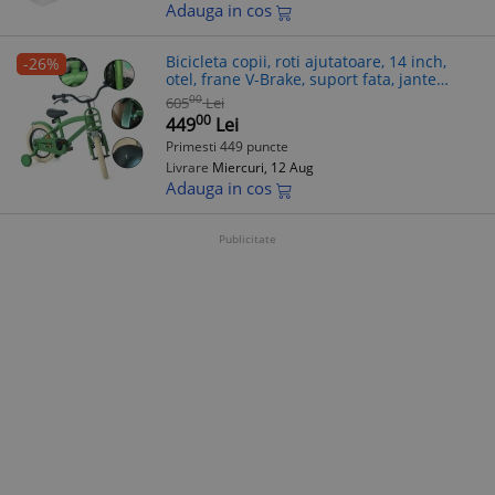
Adauga in cos
Bicicleta copii, roti ajutatoare, 14 inch,
-26%
otel, frane V-Brake, suport fata, jante
aluminiu, verde, RESIGILAT
00
605
Lei
00
449
Lei
Primesti 449 puncte
Livrare
Miercuri, 12 Aug
Adauga in cos
Publicitate