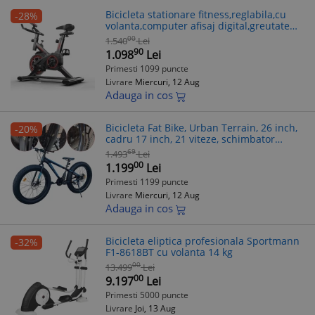
Bicicleta stationare fitness,reglabila,cu
-28%
volanta,computer afisaj digital,greutate
maxima 110 kg
00
1.540
Lei
90
1.098
Lei
Primesti 1099 puncte
Livrare
Miercuri, 12 Aug
Adauga in cos
Bicicleta Fat Bike, Urban Terrain, 26 inch,
-20%
cadru 17 inch, 21 viteze, schimbator
Shimano, frane pe disc, RESIGILAT
69
1.493
Lei
00
1.199
Lei
Primesti 1199 puncte
Livrare
Miercuri, 12 Aug
Adauga in cos
Bicicleta eliptica profesionala Sportmann
-32%
F1-8618BT cu volanta 14 kg
00
13.499
Lei
00
9.197
Lei
Primesti 5000 puncte
Livrare
Joi, 13 Aug