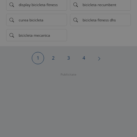
display bicicleta fitness
bicicleta recumbent
curea bicicleta
bicicleta fitness dhs
bicicleta mecanica
1
2
3
4
Publicitate