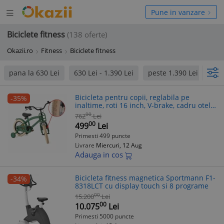
Deschide
hide
Pune in vanzare
meniul
niul
Biciclete fitness
(138 oferte)
Okazii.ro
Fitness
Biciclete fitness
pana la 630 Lei
630 Lei - 1.390 Lei
peste 1.390 Lei
inS
Bicicleta pentru copii, reglabila pe
-35%
inaltime, roti 16 inch, V-brake, cadru otel,
roti ajutatoare, RESIGILATA
00
762
Lei
00
499
Lei
Primesti 499 puncte
Livrare
Miercuri, 12 Aug
Adauga in cos
Bicicleta fitness magnetica Sportmann F1-
-34%
8318LCT cu display touch si 8 programe
00
15.200
Lei
00
10.075
Lei
Primesti 5000 puncte