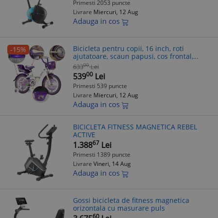
Primesti 2053 puncte
Livrare
Miercuri, 12 Aug
Adauga in cos
Bicicleta pentru copii, 16 inch, roti
-15%
ajutatoare, scaun papusi, cos frontal,
manere cauciucate, mov BLACKBERRY
00
633
Lei
RESIGILAT
00
539
Lei
Primesti 539 puncte
Livrare
Miercuri, 12 Aug
Adauga in cos
BICICLETA FITNESS MAGNETICA REBEL
ACTIVE
67
1.388
Lei
Primesti 1389 puncte
Livrare
Vineri, 14 Aug
Adauga in cos
Gossi bicicleta de fitness magnetica
orizontala cu masurare puls
60