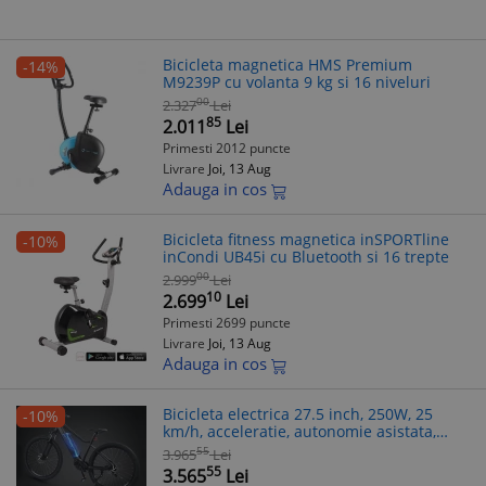
Bicicleta magnetica HMS Premium
-14%
M9239P cu volanta 9 kg si 16 niveluri
00
2.327
Lei
85
2.011
Lei
Primesti 2012 puncte
Livrare
Joi, 13 Aug
Adauga in cos
Bicicleta fitness magnetica inSPORTline
-10%
inCondi UB45i cu Bluetooth si 16 trepte
00
2.999
Lei
10
2.699
Lei
Primesti 2699 puncte
Livrare
Joi, 13 Aug
Adauga in cos
Bicicleta electrica 27.5 inch, 250W, 25
-10%
km/h, acceleratie, autonomie asistata,
aluminiu, Shimano 7 viteze, RESIGILAT
55
3.965
Lei
55
3.565
Lei