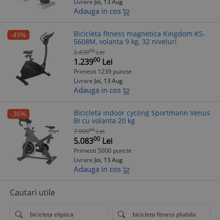
Livrare
Joi, 13 Aug
Adauga in cos
Bicicleta fitness magnetica Kingdom KS-
-49%
5608M, volanta 9 kg, 32 niveluri
00
2.439
Lei
00
1.239
Lei
Primesti 1239 puncte
Livrare
Joi, 13 Aug
Adauga in cos
Bicicleta indoor cycling Sportmann Venus
-36%
BI cu volanta 20 kg
00
7.999
Lei
00
5.083
Lei
Primesti 5000 puncte
Livrare
Joi, 13 Aug
Adauga in cos
Cautari utile
bicicleta eliptica
bicicleta fitness pliabila