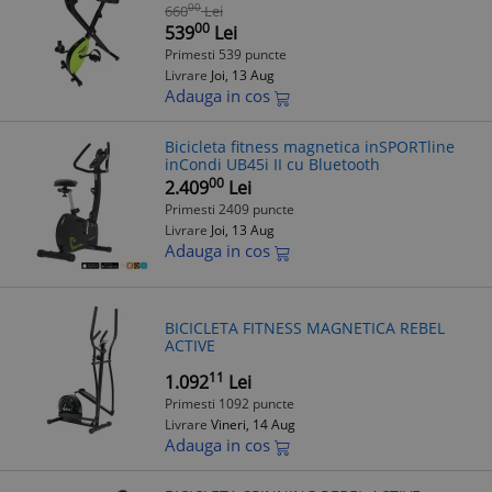
00
660
Lei
00
539
Lei
Primesti 539 puncte
Livrare
Joi, 13 Aug
Adauga in cos
Bicicleta fitness magnetica inSPORTline
inCondi UB45i II cu Bluetooth
00
2.409
Lei
Primesti 2409 puncte
Livrare
Joi, 13 Aug
Adauga in cos
BICICLETA FITNESS MAGNETICA REBEL
ACTIVE
11
1.092
Lei
Primesti 1092 puncte
Livrare
Vineri, 14 Aug
Adauga in cos