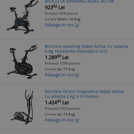
BICICLETA SPINNING REBEL ACTIVE
92
923
Lei
Primesti 924 puncte
Livrare
Vineri, 14 Aug
Adauga in cos
Bicicleta spinning Rebel Active cu volanta
6 kg, rezistenta manuala si LCD
60
1.289
Lei
Primesti 1290 puncte
Livrare
Joi, 13 Aug
Adauga in cos
Bicicleta fitness magnetica Rebel Active
cu volanta 6 kg si 8 niveluri
45
1.424
Lei
Primesti 1424 puncte
Livrare
Joi, 13 Aug
Adauga in cos