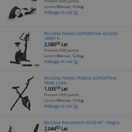
Primesti 5000 puncte
Livrare
Miercuri, 12 Aug
Adauga in cos
Bicicleta Fitness inSPORTline inCondi
UB45i II,
20
2.580
Lei
Primesti 2580 puncte
Livrare
Miercuri, 12 Aug
Adauga in cos
Bicicleta Fitness Pliabila inSPORTline
Xbike Cube,
18
1.035
Lei
Primesti 1035 puncte
Livrare
Miercuri, 12 Aug
Adauga in cos
Bicicleta Recumbent SCUD H7 - Negru,
02
2.044
Lei