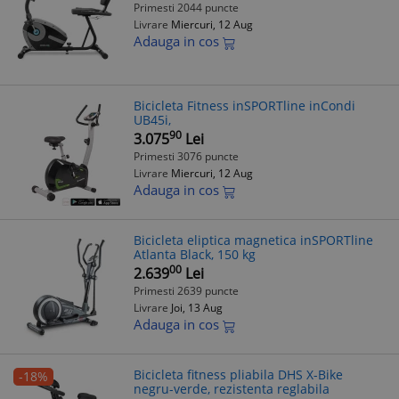
Primesti 2044 puncte
Livrare
Miercuri, 12 Aug
Adauga in cos
Bicicleta Fitness inSPORTline inCondi
UB45i,
90
3.075
Lei
Primesti 3076 puncte
Livrare
Miercuri, 12 Aug
Adauga in cos
Bicicleta eliptica magnetica inSPORTline
Atlanta Black, 150 kg
00
2.639
Lei
Primesti 2639 puncte
Livrare
Joi, 13 Aug
Adauga in cos
Bicicleta fitness pliabila DHS X-Bike
-18%
negru-verde, rezistenta reglabila