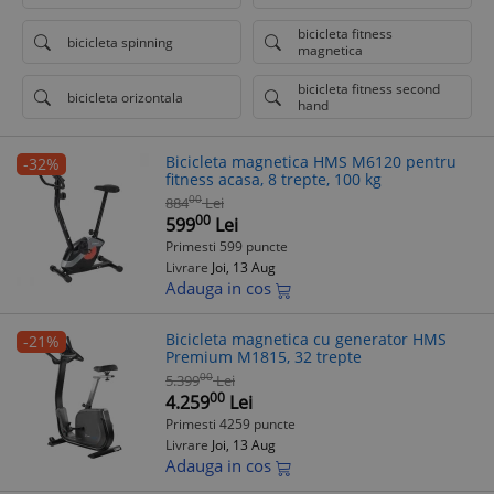
bicicleta fitness
bicicleta spinning
magnetica
bicicleta fitness second
bicicleta orizontala
hand
Bicicleta magnetica HMS M6120 pentru
-32%
fitness acasa, 8 trepte, 100 kg
00
884
Lei
00
599
Lei
Primesti 599 puncte
Livrare
Joi, 13 Aug
Adauga in cos
Bicicleta magnetica cu generator HMS
-21%
Premium M1815, 32 trepte
00
5.399
Lei
00
4.259
Lei
Primesti 4259 puncte
Livrare
Joi, 13 Aug
Adauga in cos