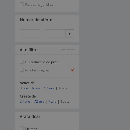
Persoana juridica
Numar de oferte
-
Alte filtre
vezi toate
Cu reducere de pret
Produs original
Active de
3 ore
|
6 ore
|
12 ore
| Toate
Create de
24 ore
|
72 ore
|
7 zile
| Toate
Arata doar
Licitatie