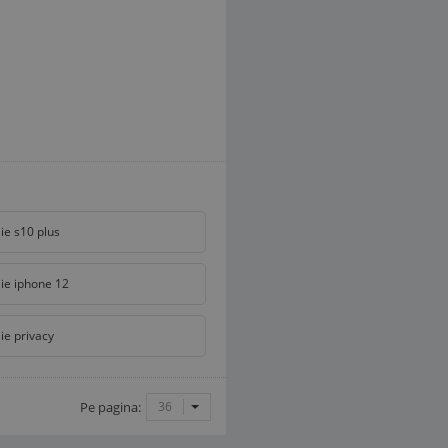
lie s10 plus
lie iphone 12
lie privacy
Pe pagina:
36