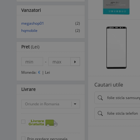
Vanzatori
megashop01
(2)
hqmobile
(2)
Pret
(Lei)
-
Moneda:
€
|
Lei
Cautari utile
Livrare
folie sticla samsu
Oriunde in Romania
folie sticla telefon
Prin predare personala