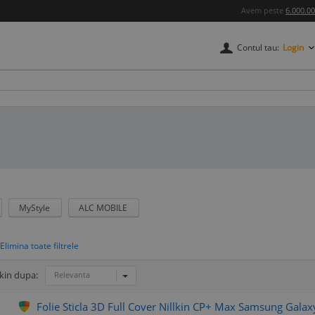
Avem peste
6.000.0
Contul tau:
Login
MyStyle
ALC MOBILE
lkin dupa:
Relevanta
Folie Sticla 3D Full Cover Nillkin CP+ Max Samsung Galaxy