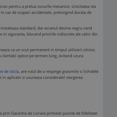
 ecran pentru a prelua socurile mecanice. Unicitatea sta
i in caz de scapari accidentale, prelungind durata de
Se instaleaza standard, dar ecranul devine negru cand
e in siguranta, blocand privirile indiscrete ale celor din
aza ca un scut permanent in timpul utilizarii zilnice.
 claritatii optice pe termen lung, evitand uzura
ie de sticla
, are rolul de a respinge grasimile si lichidele
 in aplicatii si usureaza considerabil stergerea
a prin Garantia de Livrare primesti puncte de fidelitate