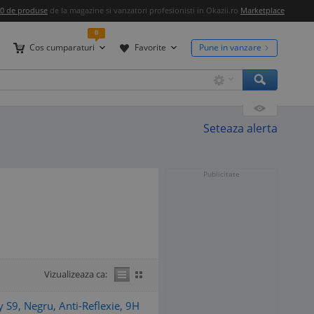
00 de produse
de la magazine si vanzatori profesionisti in Okazii.ro
Marketplace
0
Cos cumparaturi
Favorite
Pune in vanzare
Seteaza alerta
Publicitate
Vizualizeaza ca:
 S9, Negru, Anti-Reflexie, 9H