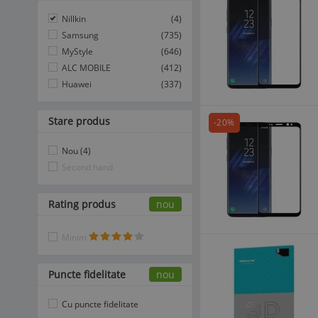
Nillkin
(4)
Samsung
(735)
MyStyle
(646)
ALC MOBILE
(412)
Huawei
(337)
Stare produs
-20%
Nou (4)
Second hand
Rating produs
nou
Minim
Puncte fidelitate
nou
Cu puncte fidelitate