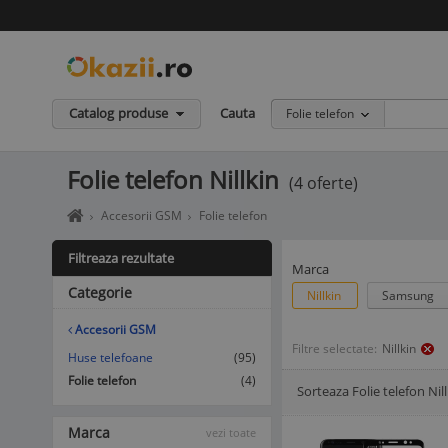
Catalog produse
Cauta
Folie telefon
Folie telefon Nillkin
(4 oferte)
Home
Accesorii GSM
Folie telefon
page
okazii.ro
Filtreaza rezultate
-
Marca
Cumperi
Categorie
Nillkin
Samsung
in
siguranta
Accesorii GSM
de
Filtre selectate:
Nillkin
la
Huse telefoane
(95)
vanzatori
Folie telefon
(4)
Sorteaza Folie telefon Nil
de
Afisare Lista
Afisare galerie
incredere
Marca
vezi toate