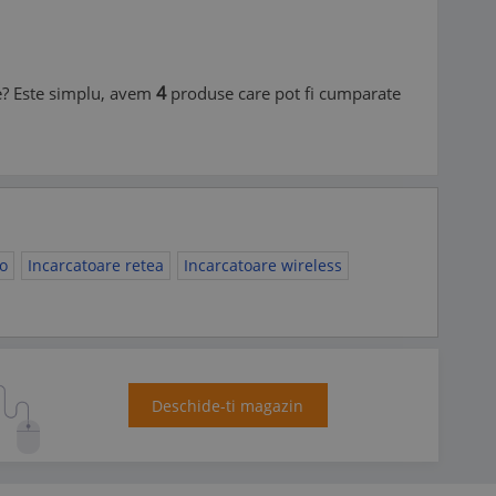
4
ine? Este simplu, avem
produse care pot fi cumparate
to
Incarcatoare retea
Incarcatoare wireless
Deschide-ti magazin