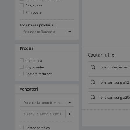
Prin curier
Prin posta
Localizarea produsului
Oriunde in Romania
Produs
Cautari utile
Cu factura
folie protectie parb
Cu garantie
Poate fi returnat
folie samsung a12
Vanzatori
folie samsung a20
Doar de la anumiti vanzatori
Persoana fizica