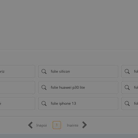
riz
folie silicon
fo
folie huawei p30 lite
fo
e
folie iphone 13
fo
1
Inapoi
Inainte