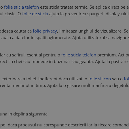
u o
folie sticla telefon
este sticla tratata termic. Se aplica direct pe
ul clasic. O
folie de sticla
ajuta la prevenirea spargerii display-ulu
, adesea cautat ca
folie privacy
, limiteaza unghiul de vizualizare. 
vizuala a datelor in spatii aglomerate. Ajuta utilizatorul sa navighez
ilar cu safirul, esential pentru o
folie sticla telefon
premium. Actione
direct cu chei sau monede in buzunar sau geanta. Ajuta la pastrarea
exterioara a foliei. Indiferent daca utilizati o
folie silicon
sau o
fol
renta mentinut in timp. Ajuta la o glisare mult mai fina a degetului
una in deplina siguranta.
napoi daca produsul nu corespunde descrierii iar la fiecare comand