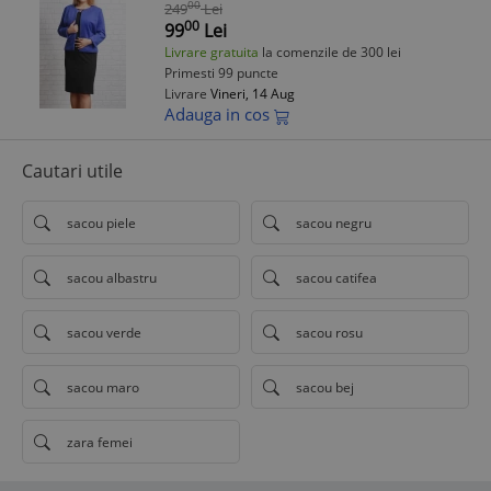
00
249
Lei
00
99
Lei
Livrare gratuita
la comenzile de 300 lei
Primesti 99 puncte
Livrare
Vineri, 14 Aug
Adauga in cos
Cautari utile
sacou piele
sacou negru
sacou albastru
sacou catifea
sacou verde
sacou rosu
sacou maro
sacou bej
zara femei