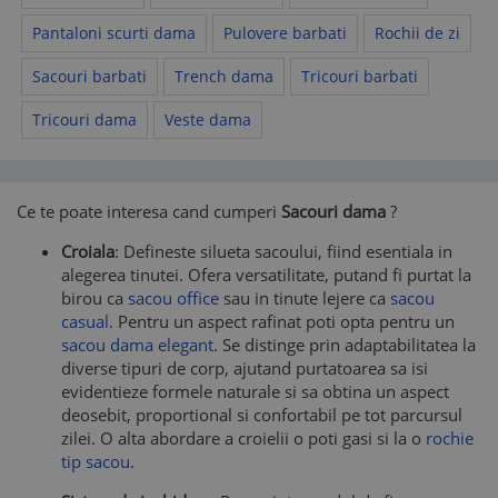
Pantaloni scurti dama
Pulovere barbati
Rochii de zi
Sacouri barbati
Trench dama
Tricouri barbati
Tricouri dama
Veste dama
Ce te poate interesa cand cumperi
Sacouri dama
?
Croiala
: Defineste silueta sacoului, fiind esentiala in
alegerea tinutei. Ofera versatilitate, putand fi purtat la
birou ca
sacou office
sau in tinute lejere ca
sacou
casual
. Pentru un aspect rafinat poti opta pentru un
sacou dama elegant
. Se distinge prin adaptabilitatea la
diverse tipuri de corp, ajutand purtatoarea sa isi
evidentieze formele naturale si sa obtina un aspect
deosebit, proportional si confortabil pe tot parcursul
zilei. O alta abordare a croielii o poti gasi si la o
rochie
tip sacou
.