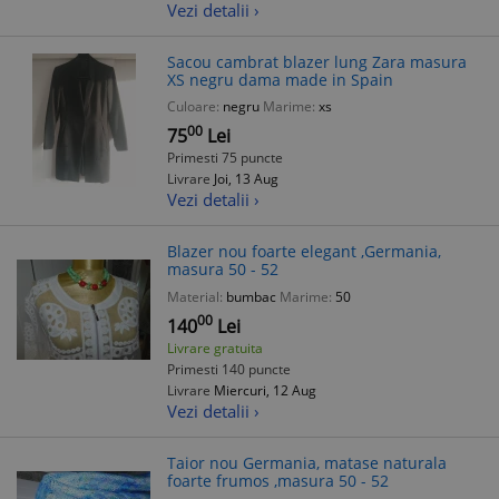
Vezi detalii ›
Sacou cambrat blazer lung Zara masura
XS negru dama made in Spain
Culoare:
negru
Marime:
xs
00
75
Lei
Primesti 75 puncte
Livrare
Joi, 13 Aug
Vezi detalii ›
Blazer nou foarte elegant ,Germania,
masura 50 - 52
Material:
bumbac
Marime:
50
00
140
Lei
Livrare gratuita
Primesti 140 puncte
Livrare
Miercuri, 12 Aug
Vezi detalii ›
Taior nou Germania, matase naturala
foarte frumos ,masura 50 - 52