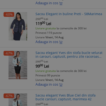
Adauga in cos
Sacou Elegant In buline Preti - 58Marimea
-60%
00
299
Lei
00
119
Lei
Livrare gratuita
la comenzile de 300 lei
Primesti 119 puncte
Livrare
Vineri, 14 Aug
Adauga in cos
Sacou elegant Yves din stofa bucle velurat
-67%
in carouri, captusit, pentru zile racoroase,
albastru
00
299
Lei
00
99
Lei
Livrare gratuita
la comenzile de 300 lei
Primesti 99 puncte
Livrare
Vineri, 14 Aug
Adauga in cos
Sacou elegant Yves Blue Ciel din stofa
-67%
bucle carouri, captusit, marimea 42
00
299
Lei