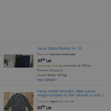
Sacou Dama Bexleys nr. 23
Marime:
marime universala
00
30
Lei
Livrare gratuita
la comenzile de 350 lei
Primesti 30 puncte
Livrare
Vineri, 14 Aug
Vezi detalii ›
Sacou model deosebit, H&M, panza
neagra brodata cu fire colorate si aurii, cu
copaci, coroana, stele, insecte, albine,
Culoare:
negru
Marime:
m
marime M
00
50
Lei