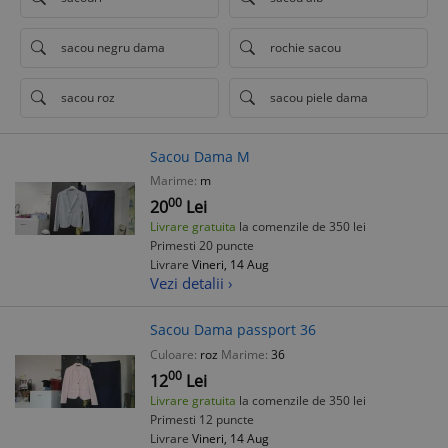
sacou negru dama
rochie sacou
sacou roz
sacou piele dama
Sacou Dama M
Marime:
m
00
20
Lei
Livrare gratuita
la comenzile de 350 lei
Primesti 20 puncte
Livrare
Vineri, 14 Aug
Vezi detalii ›
Sacou Dama passport 36
Culoare:
roz
Marime:
36
00
12
Lei
Livrare gratuita
la comenzile de 350 lei
Primesti 12 puncte
Livrare
Vineri, 14 Aug