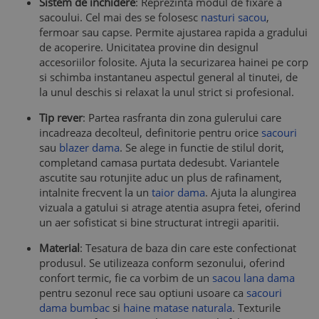
Sistem de inchidere
: Reprezinta modul de fixare a
sacoului. Cel mai des se folosesc
nasturi sacou
,
fermoar sau capse. Permite ajustarea rapida a gradului
de acoperire. Unicitatea provine din designul
accesoriilor folosite. Ajuta la securizarea hainei pe corp
si schimba instantaneu aspectul general al tinutei, de
la unul deschis si relaxat la unul strict si profesional.
Tip rever
: Partea rasfranta din zona gulerului care
incadreaza decolteul, definitorie pentru orice
sacouri
sau
blazer dama
. Se alege in functie de stilul dorit,
completand camasa purtata dedesubt. Variantele
ascutite sau rotunjite aduc un plus de rafinament,
intalnite frecvent la un
taior dama
. Ajuta la alungirea
vizuala a gatului si atrage atentia asupra fetei, oferind
un aer sofisticat si bine structurat intregii aparitii.
Material
: Tesatura de baza din care este confectionat
produsul. Se utilizeaza conform sezonului, oferind
confort termic, fie ca vorbim de un
sacou lana dama
pentru sezonul rece sau optiuni usoare ca
sacouri
dama bumbac
si
haine matase naturala
. Texturile