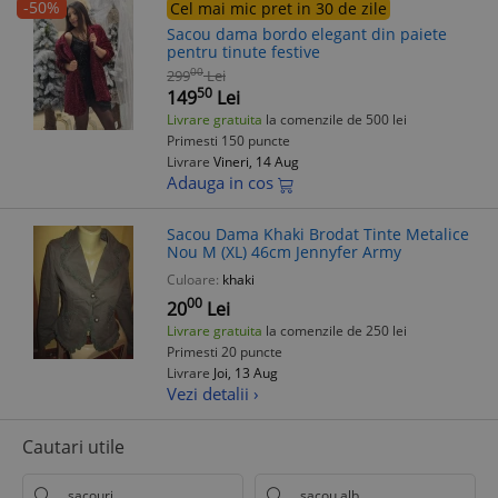
-50%
Cel mai mic pret in 30 de zile
Sacou dama bordo elegant din paiete
pentru tinute festive
00
299
Lei
50
149
Lei
Livrare gratuita
la comenzile de 500 lei
Primesti 150 puncte
Livrare
Vineri, 14 Aug
Adauga in cos
Sacou Dama Khaki Brodat Tinte Metalice
Nou M (XL) 46cm Jennyfer Army
Culoare:
khaki
00
20
Lei
Livrare gratuita
la comenzile de 250 lei
Primesti 20 puncte
Livrare
Joi, 13 Aug
Vezi detalii ›
Cautari utile
sacouri
sacou alb