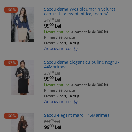
Sacou dama Yves bleumarin velurat
-60%
captusit - elegant, office, toamnă
00
249
Lei
00
99
Lei
Livrare gratuita
la comenzile de 300 lei
Primesti 99 puncte
Livrare
Vineri, 14 Aug
Adauga in cos
Sacou dama elegant cu buline negru -
-62%
44Marimea
00
259
Lei
00
99
Lei
Livrare gratuita
la comenzile de 300 lei
Primesti 99 puncte
Livrare
Vineri, 14 Aug
Adauga in cos
Sacou elegant maro - 46Marimea
-60%
00
249
Lei
00
99
Lei