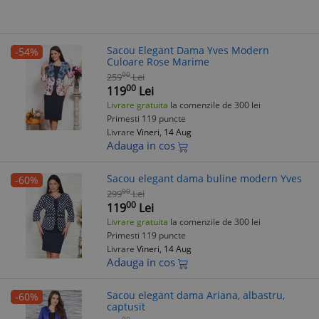
Sacou Elegant Dama Yves Modern
-54%
Culoare Rose Marime
00
259
Lei
00
119
Lei
Livrare gratuita
la comenzile de 300 lei
Primesti 119 puncte
Livrare
Vineri, 14 Aug
Adauga in cos
Sacou elegant dama buline modern Yves
-60%
00
299
Lei
00
119
Lei
Livrare gratuita
la comenzile de 300 lei
Primesti 119 puncte
Livrare
Vineri, 14 Aug
Adauga in cos
Sacou elegant dama Ariana, albastru,
-60%
captusit