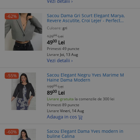
Vezi detalii ›
Sacou Dama Gri Scurt Elegant Marya,
-62%
Revere Ascutite, Croi Lejer - Perfect
Evenimente Speciale
Culoare:
gri
00
129
Lei
00
49
Lei
Primesti 49 puncte
Livrare
Joi, 13 Aug
Vezi detalii ›
Sacou Elegant Negru Yves Marime M
-55%
Haine Dama Modern
00
199
Lei
00
89
Lei
Livrare gratuita
la comenzile de 300 lei
Primesti 89 puncte
Livrare
Vineri, 14 Aug
Adauga in cos
Sacou Elegant Dama Yves modern in
-60%
buline Calina