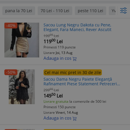
pana la 70 Lei
70 Lei - 110 Lei
peste 110 Lei
Yves
Sacou Lung Negru Dakota cu Pene,
-40%
Elegant, Fara Maneci, Rever Ascutit
00
199
Lei
00
119
Lei
Primesti 119 puncte
Livrare
Joi, 13 Aug
Adauga in cos
-50%
Cel mai mic pret in 30 de zile
Sacou Dama Negru Paiete Eleganță
Rafinament Piese Statement Petreceri
Seară Glam Croială Modernă Versatil
00
299
Lei
50
149
Lei
Livrare gratuita
la comenzile de 500 lei
Primesti 150 puncte
Livrare
Vineri, 14 Aug
Adauga in cos