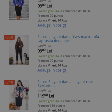
00
249
Lei
00
99
Lei
Livrare gratuita
la comenzile de 300 lei
Primesti 99 puncte
Livrare
Vineri, 14 Aug
Adauga in cos
Sacou elegant dama Yves maro stofa
-60%
captusita doua piese
00
249
Lei
00
99
Lei
Livrare gratuita
la comenzile de 300 lei
Primesti 99 puncte
Livrare
Vineri, 14 Aug
Adauga in cos
Sacou Elegant dama elegant rose -
-54%
54Marimea
00
259
Lei
00
119
Lei
Livrare gratuita
la comenzile de 300 lei
Primesti 119 puncte
Livrare
Vineri, 14 Aug