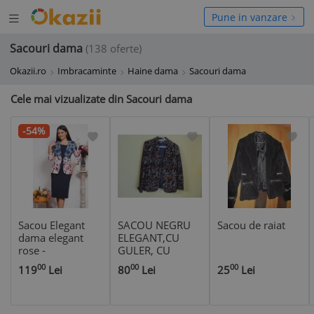
Deschide
hide
Pune in vanzare
meniul
niul
Sacouri dama
(138 oferte)
Okazii.ro
Imbracaminte
Haine dama
Sacouri dama
Cele mai vizualizate din Sacouri dama
-54%
Sacou Elegant
SACOU NEGRU
Sacou de raiat
dama elegant
ELEGANT,CU
rose -
GULER, CU
48Marimea
MODEL FLORAL
00
00
00
119
Lei
80
Lei
25
Lei
AURIU, Time
Mode, masura
46,