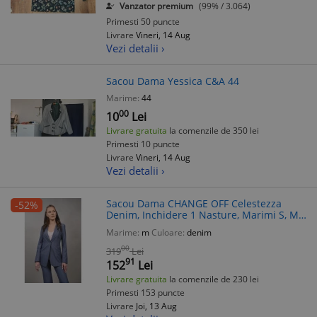
Vanzator premium
(99% / 3.064)
Primesti 50 puncte
Livrare
Vineri, 14 Aug
Vezi detalii ›
Sacou Dama Yessica C&A 44
Marime:
44
00
10
Lei
Livrare gratuita
la comenzile de 350 lei
Primesti 10 puncte
Livrare
Vineri, 14 Aug
Vezi detalii ›
Sacou Dama CHANGE OFF Celestezza
-52%
Denim, Inchidere 1 Nasture, Marimi S, M,
Poliester Vascoza Elastan
Marime:
m
Culoare:
denim
00
319
Lei
91
152
Lei
Livrare gratuita
la comenzile de 230 lei
Primesti 153 puncte
Livrare
Joi, 13 Aug