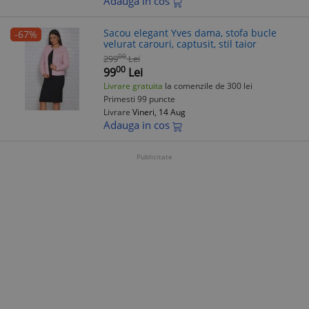
Adauga in cos
Sacou elegant Yves dama, stofa bucle
-67%
velurat carouri, captusit, stil taior
00
299
Lei
00
99
Lei
Livrare gratuita
la comenzile de 300 lei
Primesti 99 puncte
Livrare
Vineri, 14 Aug
Adauga in cos
Publicitate