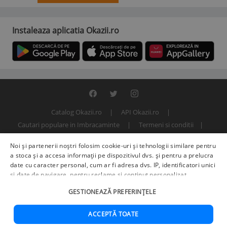
Instaleaza aplicatia Okazii.ro
Catalog Okazii.ro
API Okazii.ro
Cautari populare in Imbracaminte
Termeni si conditii
Contact
Politica de confidentialitate
ANPC
SOL
Noi și partenerii noștri folosim cookie-uri și tehnologii similare pentru
© 2000 - 2026 S.C. BITFACTOR S.R.L.
a stoca și a accesa informații pe dispozitivul dvs. și pentru a prelucra
date cu caracter personal, cum ar fi adresa dvs. IP, identificatori unici
și date de navigare, pentru reclame și conținut personalizat,
măsurarea reclamelor și a conținutului, informații despre audiență și
GESTIONEAZĂ PREFERINȚELE
îmbunătățirea serviciilor.
Furnizori terți (225)
pot, de asemenea,
prelucra datele dvs. în aceste și alte scopuri, inclusiv folosind date
precise de geolocalizare și caracteristici ale dispozitivului. Opțiunile
ACCEPTĂ TOATE
dvs. se aplică doar acestui site web. Unii furnizori se pot baza pe