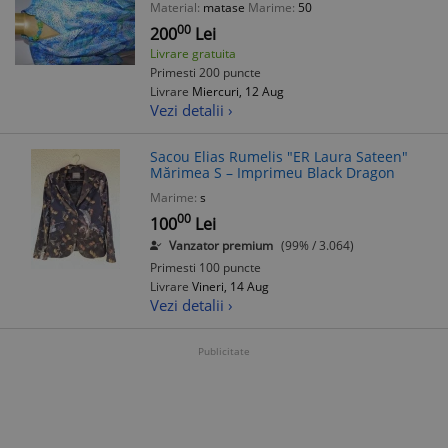
Material:
matase
Marime:
50
00
200
Lei
Livrare gratuita
Primesti 200 puncte
Livrare
Miercuri, 12 Aug
Vezi detalii ›
Sacou Elias Rumelis "ER Laura Sateen"
Mărimea S – Imprimeu Black Dragon
Marime:
s
00
100
Lei
Vanzator premium
(99% / 3.064)
Primesti 100 puncte
Livrare
Vineri, 14 Aug
Vezi detalii ›
Publicitate