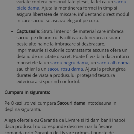
variate confera personalitate piesei, la fel ca un
sacou
piele dama
. Ajuta la mentinerea formei in timp si
asigura libertatea de miscare, influentand direct modul
in care sacoul se aseaza elegant pe corp.
Captuseala
: Stratul interior de material care imbraca
sacoul pe dinauntru. Faciliteaza alunecarea usoara
peste alte haine la imbracare si dezbracare.
Imprimeurile si culorile contrastante ascunse ofera un
detaliu de unicitate discret. Poate fi vizibila daca intorci
mansetele la un
sacou negru dama
, un
sacou alb dama
sau chiar la un
sacou rosu dama
. Ajuta la prelungirea
duratei de viata a produsului protejand tesatura
exterioara si sporind confortul.
Cumpara in siguranta:
Pe Okazii.ro vei cumpara
Sacouri dama
intotdeauna in
deplina siguranta.
Alege ofertele cu Garantia de Livrare si iti dam banii inapoi
daca produsul nu corespunde descrierii iar la fiecare
comanda prin Garantia de Livrare primesti puncte de