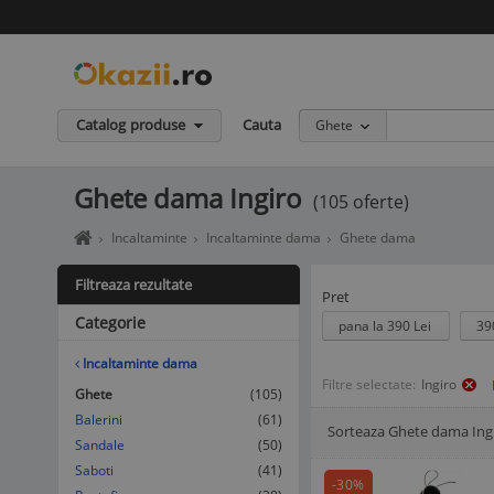
Catalog produse
Cauta
Ghete
Ghete dama Ingiro
(105 oferte)
Home
Incaltaminte
Incaltaminte dama
Ghete dama
page
okazii.ro
Filtreaza rezultate
-
Pret
Cumperi
Categorie
pana la 390 Lei
39
in
siguranta
Incaltaminte dama
de
Filtre selectate:
Ingiro
la
Ghete
(105)
vanzatori
Balerini
(61)
Sorteaza Ghete dama Ing
de
Afisare Lista
Afisare galerie
Sandale
(50)
incredere
Saboti
(41)
-30%