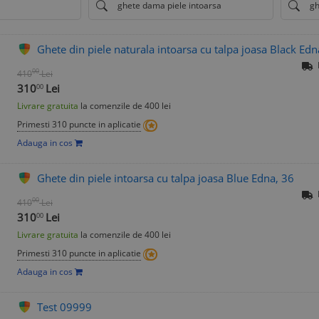
ghete dama piele intoarsa
gh
Ghete din piele naturala intoarsa cu talpa joasa Black Edn
00
410
Lei
310
Lei
00
Livrare gratuita
la comenzile de 400 lei
Primesti 310 puncte in aplicatie
Adauga in cos
Ghete din piele intoarsa cu talpa joasa Blue Edna, 36
00
410
Lei
310
Lei
00
Livrare gratuita
la comenzile de 400 lei
Primesti 310 puncte in aplicatie
Adauga in cos
Test 09999