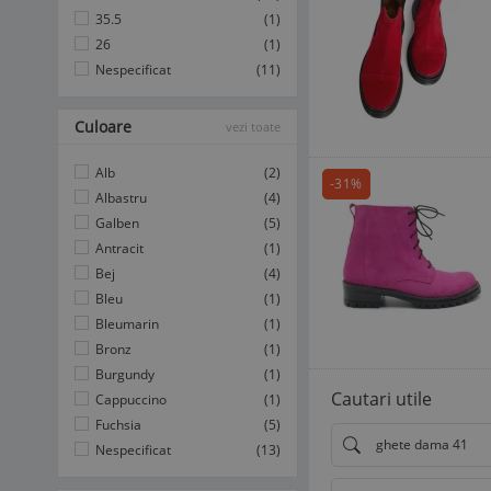
35.5
(1)
26
(1)
Nespecificat
(11)
Culoare
vezi toate
Alb
(2)
-31%
Albastru
(4)
Galben
(5)
Antracit
(1)
Bej
(4)
Bleu
(1)
Bleumarin
(1)
Bronz
(1)
Burgundy
(1)
Cautari utile
Cappuccino
(1)
Fuchsia
(5)
ghete dama 41
Nespecificat
(13)