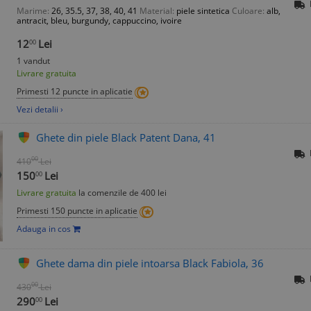
Marime:
26, 35.5, 37, 38, 40, 41
Material:
piele sintetica
Culoare:
alb,
antracit, bleu, burgundy, cappuccino, ivoire
12
Lei
00
1 vandut
Livrare gratuita
Primesti 12 puncte in aplicatie
Vezi detalii ›
Ghete din piele Black Patent Dana, 41
00
410
Lei
150
Lei
00
Livrare gratuita
la comenzile de 400 lei
Primesti 150 puncte in aplicatie
Adauga in cos
Ghete dama din piele intoarsa Black Fabiola, 36
00
430
Lei
290
Lei
00