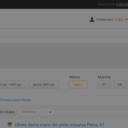
Avem peste
6.000.0
Contul tau:
Login
Marca
Marime
0 Lei - 440 Lei
peste 440 Lei
Ingiro
37
38
iro dupa:
Relevanta
Ghete dama maro din piele intoarsa Petra, 41