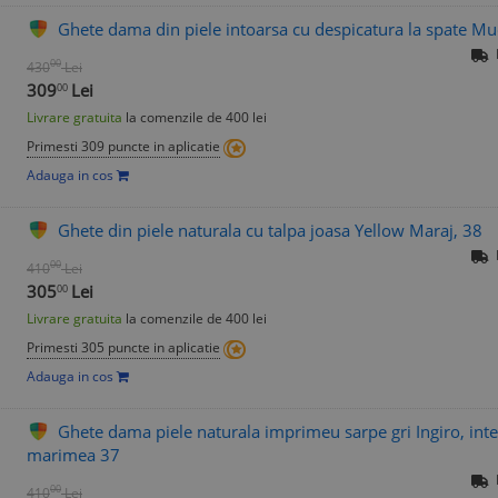
Ghete dama din piele intoarsa cu despicatura la spate M
00
430
Lei
309
Lei
00
Livrare gratuita
la comenzile de 400 lei
Primesti 309 puncte in aplicatie
Adauga in cos
Ghete din piele naturala cu talpa joasa Yellow Maraj, 38
00
410
Lei
305
Lei
00
Livrare gratuita
la comenzile de 400 lei
Primesti 305 puncte in aplicatie
Adauga in cos
Ghete dama piele naturala imprimeu sarpe gri Ingiro, inte
marimea 37
00
410
Lei