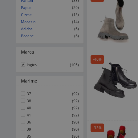
Pantofi
(38)
Papuci
(29)
Cizme
(15)
Mocasini
(14)
Adidasi
(6)
Bocanci
(6)
Marca
-40%
Ingiro
(105)
Marime
37
(92)
38
(92)
40
(92)
41
(92)
36
(90)
-33%
39
(90)
35
(80)