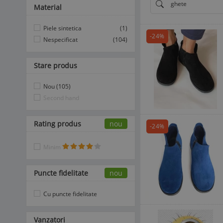
ghete
Material
Piele sintetica
(1)
-24%
Nespecificat
(104)
Stare produs
Nou (105)
Second hand
Rating produs
nou
-24%
Minim
Puncte fidelitate
nou
Cu puncte fidelitate
Vanzatori