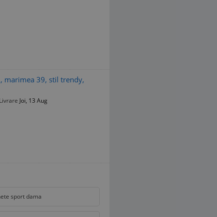
, marimea 39, stil trendy,
Livrare
Joi, 13 Aug
ete sport dama