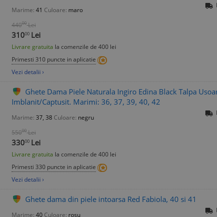
Marime:
41
Culoare:
maro
00
440
Lei
310
Lei
00
Livrare gratuita
la comenzile de 400 lei
Primesti 310 puncte in aplicatie
Vezi detalii ›
Ghete Dama Piele Naturala Ingiro Edina Black Talpa Usoar
Imblanit/Captusit. Marimi: 36, 37, 39, 40, 42
Marime:
37, 38
Culoare:
negru
00
550
Lei
330
Lei
00
Livrare gratuita
la comenzile de 400 lei
Primesti 330 puncte in aplicatie
Vezi detalii ›
Ghete dama din piele intoarsa Red Fabiola, 40 si 41
Marime:
40
Culoare:
rosu