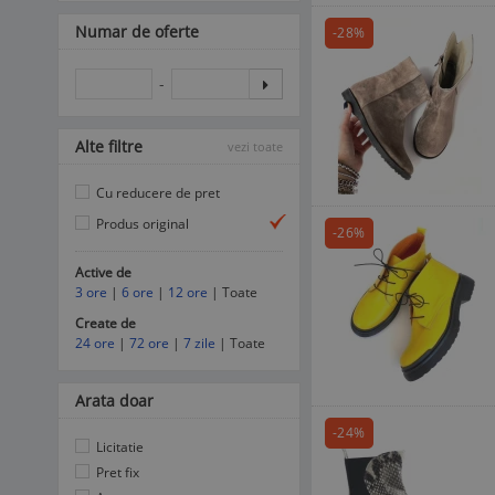
Numar de oferte
-28%
-
Alte filtre
vezi toate
Cu reducere de pret
Produs original
-26%
Active de
3 ore
|
6 ore
|
12 ore
| Toate
Create de
24 ore
|
72 ore
|
7 zile
| Toate
Arata doar
-24%
Licitatie
Pret fix