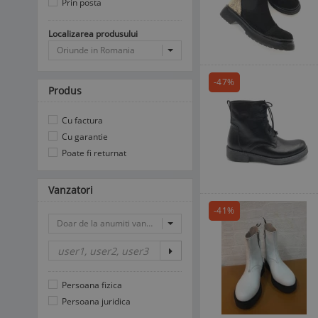
Prin posta
Localizarea produsului
Oriunde in Romania
-47%
Produs
Cu factura
Cu garantie
Poate fi returnat
Vanzatori
-41%
Doar de la anumiti vanzatori
Persoana fizica
Persoana juridica