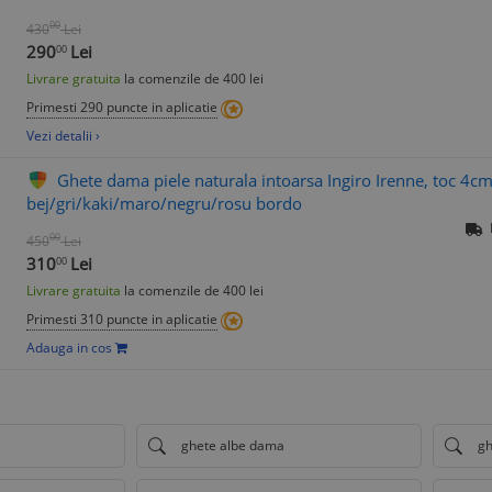
00
430
Lei
290
Lei
00
Livrare gratuita
la comenzile de 400 lei
Primesti 290 puncte in aplicatie
Vezi detalii ›
Ghete dama piele naturala intoarsa Ingiro Irenne, toc 4cm
bej/gri/kaki/maro/negru/rosu bordo
00
450
Lei
310
Lei
00
Livrare gratuita
la comenzile de 400 lei
Primesti 310 puncte in aplicatie
Adauga in cos
ghete albe dama
gh