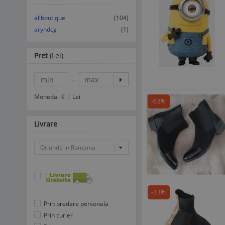
allboutique
(104)
aryndcg
(1)
Pret
(Lei)
-
Moneda:
€
|
Lei
-63%
Livrare
Oriunde in Romania
-33%
Prin predare personala
Prin curier