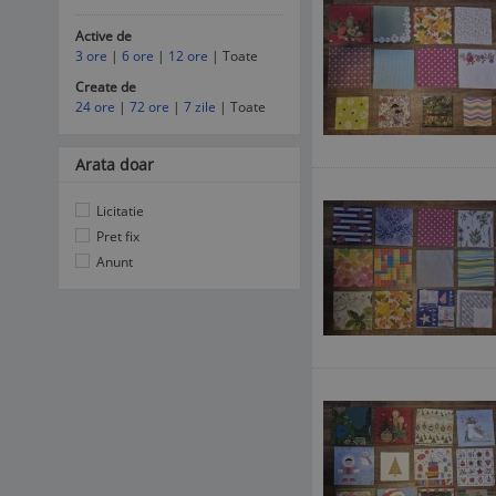
Active de
3 ore
|
6 ore
|
12 ore
| Toate
Create de
24 ore
|
72 ore
|
7 zile
| Toate
Arata doar
Licitatie
Pret fix
Anunt