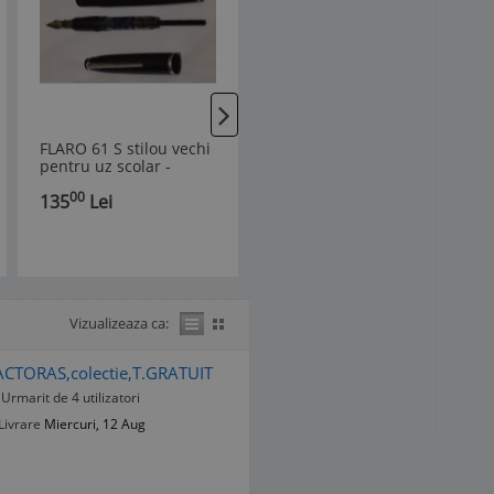
FLARO 61 S stilou vechi
CREIOANE colorate -
pentru uz scolar -
DACIA - CARPATI -
produs romanesc, anii
TEHNICOLOR - trusa 18
00
00
135
Lei
175
Lei
1970
culori - Sibiu 1964
Vizualizeaza ca:
RACTORAS,colectie,T.GRATUIT
Urmarit de 4 utilizatori
Livrare
Miercuri, 12 Aug