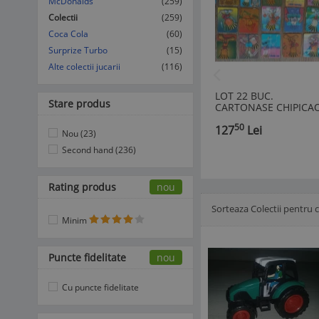
McDonalds
(259)
Colectii
(259)
Coca Cola
(60)
Surprize Turbo
(15)
Alte colectii jucarii
(116)
LOT 22 BUC.
Stare produs
CARTONASE CHIPICAO
3d, ANII '90
50
127
Lei
Nou (23)
Second hand (236)
Rating produs
nou
Sorteaza Colectii pentru 
Afisare Lista
Afisare galerie
Minim
Puncte fidelitate
nou
Cu puncte fidelitate