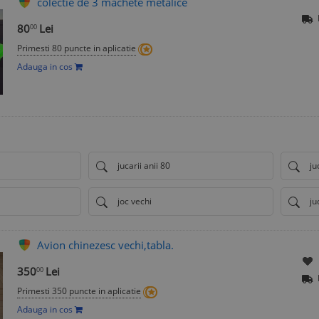
colectie de 3 machete metalice
80
Lei
00
Primesti 80 puncte in aplicatie
Adauga in cos
jucarii anii 80
ju
joc vechi
ju
Avion chinezesc vechi,tabla.
350
Lei
00
Primesti 350 puncte in aplicatie
Adauga in cos