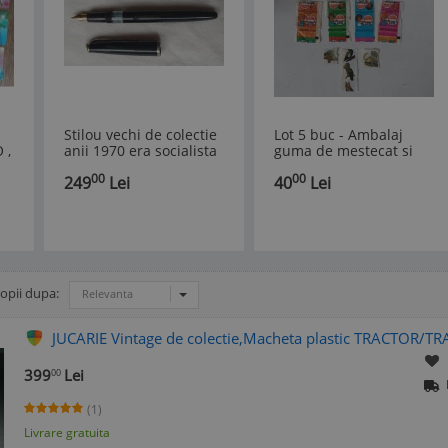
Stilou vechi de colectie
Lot 5 buc - Ambalaj
 ,
anii 1970 era socialista
guma de mestecat si
produs romanesc -
surprize tatuaj color,
00
00
249
Lei
40
Lei
RINDUNICA
Baltazar si Balonika,
anii 80
copii dupa:
Relevanta
JUCARIE Vintage de colectie,Macheta plastic TRACTOR/T
399
Lei
00
(1)
Livrare gratuita