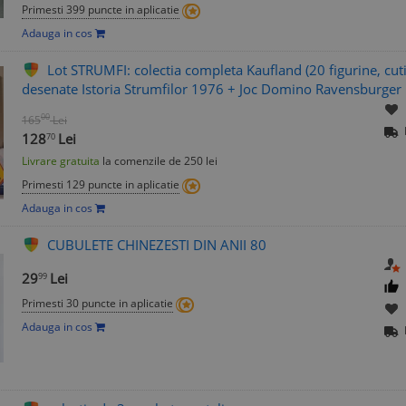
Primesti 399 puncte in aplicatie
Adauga in cos
Lot STRUMFI: colectia completa Kaufland (20 figurine, cutie
desenate Istoria Strumfilor 1976 + Joc Domino Ravensburger
00
165
Lei
128
Lei
70
Livrare gratuita
la comenzile de 250 lei
Primesti 129 puncte in aplicatie
Adauga in cos
CUBULETE CHINEZESTI DIN ANII 80
29
Lei
99
Primesti 30 puncte in aplicatie
Adauga in cos