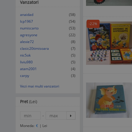
Vanzatori
anaidad
(58)
lcp1967
(54)
-22%
numiscarto
(53)
agresyone
(22)
alexie72
(8)
clasic20timisoara
(7)
nic5ok
(5)
liviu980
(5)
atam2001
(4)
carpy
(3)
Vezi mai multi vanzatori
Pret
(Lei)
-
Moneda:
€
|
Lei