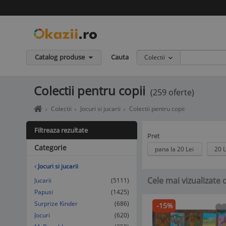
Catalog produse
Cauta
Colectii
Colectii pentru copii
(259 oferte)
Home
Colectii
Jocuri si jucarii
Colectii pentru copii
page
okazii.ro
Filtreaza rezultate
-
Pret
Cumperi
Categorie
pana la 20 Lei
20 L
in
siguranta
Jocuri si jucarii
de
Cele mai vizualizate 
la
Jucarii
(5111)
vanzatori
Papusi
(1425)
de
Surprize Kinder
(686)
-15%
incredere
Jocuri
(620)