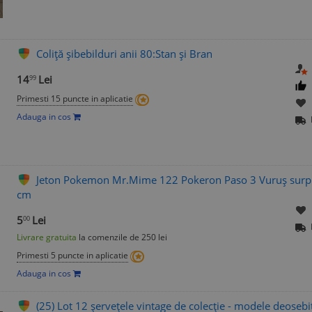
Coliță șibebilduri anii 80:Stan și Bran
14
Lei
99
Primesti 15 puncte in aplicatie
Adauga in cos
Jeton Pokemon Mr.Mime 122 Pokeron Paso 3 Vuruș surpri
cm
5
Lei
00
Livrare gratuita
la comenzile de 250 lei
Primesti 5 puncte in aplicatie
Adauga in cos
(25) Lot 12 șervețele vintage de colecție - modele deosebi