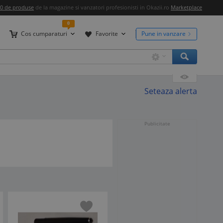
00 de produse
de la magazine si vanzatori profesionisti in Okazii.ro
Marketplace
0
Cos cumparaturi
Favorite
Pune in vanzare
Seteaza alerta
Publicitate