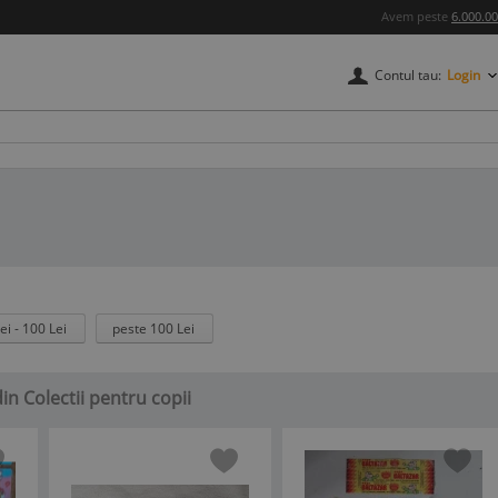
Avem peste
6.000.0
Contul tau:
Login
ei - 100 Lei
peste 100 Lei
din Colectii pentru copii