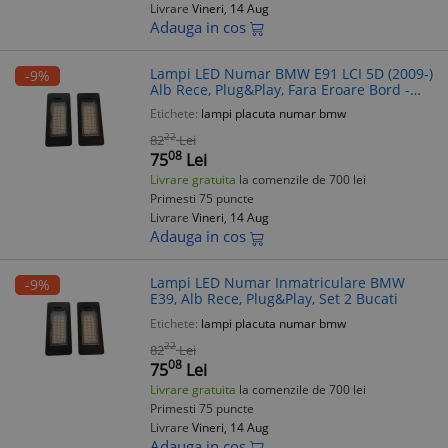
Livrare
Vineri, 14 Aug
Adauga in cos
Lampi LED Numar BMW E91 LCI 5D (2009-)
-9%
Alb Rece, Plug&Play, Fara Eroare Bord -
Set 2 Bucati
Etichete:
lampi placuta numar bmw
22
82
Lei
08
75
Lei
Livrare gratuita
la comenzile de 700 lei
Primesti 75 puncte
Livrare
Vineri, 14 Aug
Adauga in cos
Lampi LED Numar Inmatriculare BMW
-9%
E39, Alb Rece, Plug&Play, Set 2 Bucati
Etichete:
lampi placuta numar bmw
22
82
Lei
08
75
Lei
Livrare gratuita
la comenzile de 700 lei
Primesti 75 puncte
Livrare
Vineri, 14 Aug
Adauga in cos