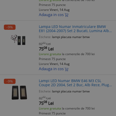
Primesti 75 puncte
Livrare
Vineri, 14 Aug
Adauga in cos
Lampa LED Numar Inmatriculare BMW
-9%
E81 (2004-2007) Set 2 Bucati, Lumina Alba,
Plug & Play, Fara Eroare
Etichete:
lampi placuta numar bmw
22
82
Lei
08
75
Lei
Livrare gratuita
la comenzile de 700 lei
Primesti 75 puncte
Livrare
Vineri, 14 Aug
Adauga in cos
Lampi LED Numar BMW E46 M3 CSL
-9%
Coupe 2D 2004, Set 2 Buc, Alb Rece, Plug
& Play, Fara Eroare, Durata Lunga Viata
Etichete:
lampi placuta numar bmw
22
82
Lei
08
75
Lei
Livrare gratuita
la comenzile de 700 lei
Primesti 75 puncte