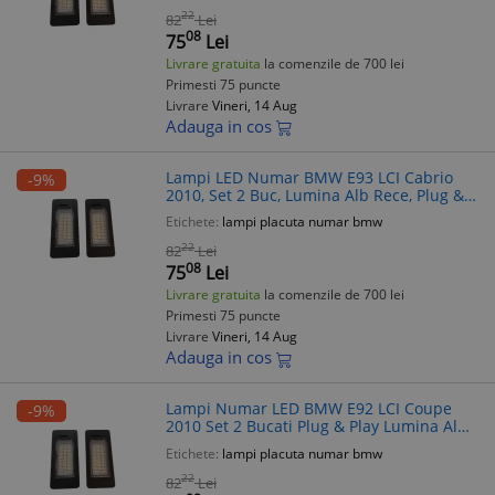
22
82
Lei
08
75
Lei
Livrare gratuita
la comenzile de 700 lei
Primesti 75 puncte
Livrare
Vineri, 14 Aug
Adauga in cos
Lampi LED Numar BMW E93 LCI Cabrio
-9%
2010, Set 2 Buc, Lumina Alb Rece, Plug &
Play, Fara Eroare
Etichete:
lampi placuta numar bmw
22
82
Lei
08
75
Lei
Livrare gratuita
la comenzile de 700 lei
Primesti 75 puncte
Livrare
Vineri, 14 Aug
Adauga in cos
Lampi Numar LED BMW E92 LCI Coupe
-9%
2010 Set 2 Bucati Plug & Play Lumina Alba
Rece
Etichete:
lampi placuta numar bmw
22
82
Lei