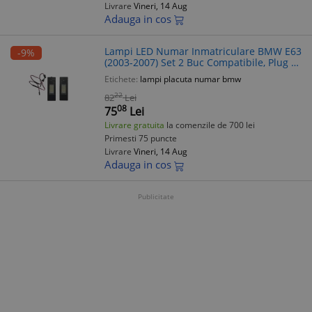
Livrare
Vineri, 14 Aug
Adauga in cos
Lampi LED Numar Inmatriculare BMW E63
-9%
(2003-2007) Set 2 Buc Compatibile, Plug &
Play, Fara Eroare
Etichete:
lampi placuta numar bmw
22
82
Lei
08
75
Lei
Livrare gratuita
la comenzile de 700 lei
Primesti 75 puncte
Livrare
Vineri, 14 Aug
Adauga in cos
Publicitate