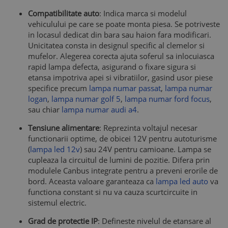
Compatibilitate auto
: Indica marca si modelul
vehiculului pe care se poate monta piesa. Se potriveste
in locasul dedicat din bara sau haion fara modificari.
Unicitatea consta in designul specific al clemelor si
mufelor. Alegerea corecta ajuta soferul sa inlocuiasca
rapid lampa defecta, asigurand o fixare sigura si
etansa impotriva apei si vibratiilor, gasind usor piese
specifice precum
lampa numar passat
,
lampa numar
logan
,
lampa numar golf 5
,
lampa numar ford focus
,
sau chiar
lampa numar audi a4
.
Tensiune alimentare
: Reprezinta voltajul necesar
functionarii optime, de obicei 12V pentru autoturisme
(
lampa led 12v
) sau 24V pentru camioane. Lampa se
cupleaza la circuitul de lumini de pozitie. Difera prin
modulele Canbus integrate pentru a preveni erorile de
bord. Aceasta valoare garanteaza ca
lampa led auto
va
functiona constant si nu va cauza scurtcircuite in
sistemul electric.
Grad de protectie IP
: Defineste nivelul de etansare al