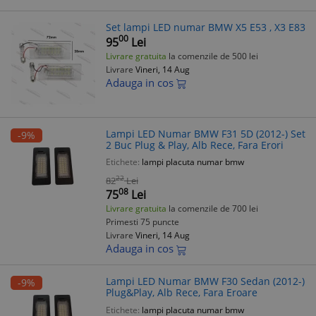
Set lampi LED numar BMW X5 E53 , X3 E83
00
95
Lei
Livrare gratuita
la comenzile de 500 lei
Livrare
Vineri, 14 Aug
Adauga in cos
Lampi LED Numar BMW F31 5D (2012-) Set
-9%
2 Buc Plug & Play, Alb Rece, Fara Erori
Etichete:
lampi placuta numar bmw
22
82
Lei
08
75
Lei
Livrare gratuita
la comenzile de 700 lei
Primesti 75 puncte
Livrare
Vineri, 14 Aug
Adauga in cos
Lampi LED Numar BMW F30 Sedan (2012-)
-9%
Plug&Play, Alb Rece, Fara Eroare
Etichete:
lampi placuta numar bmw