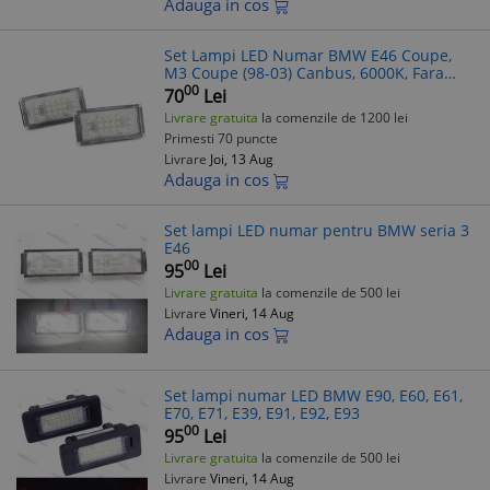
Adauga in cos
Set Lampi LED Numar BMW E46 Coupe,
M3 Coupe (98-03) Canbus, 6000K, Fara
Eroare Bec Ars
00
70
Lei
Livrare gratuita
la comenzile de 1200 lei
Primesti 70 puncte
Livrare
Joi, 13 Aug
Adauga in cos
Set lampi LED numar pentru BMW seria 3
E46
00
95
Lei
Livrare gratuita
la comenzile de 500 lei
Livrare
Vineri, 14 Aug
Adauga in cos
Set lampi numar LED BMW E90, E60, E61,
E70, E71, E39, E91, E92, E93
00
95
Lei
Livrare gratuita
la comenzile de 500 lei
Livrare
Vineri, 14 Aug