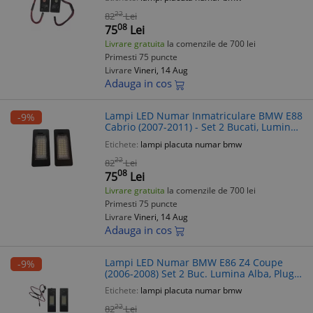
22
82
Lei
08
75
Lei
Livrare gratuita
la comenzile de 700 lei
Primesti 75 puncte
Livrare
Vineri, 14 Aug
Adauga in cos
Lampi LED Numar Inmatriculare BMW E88
-9%
Cabrio (2007-2011) - Set 2 Bucati, Lumina
Alba Rece, Plug & Play, Fara Eroare
Etichete:
lampi placuta numar bmw
22
82
Lei
08
75
Lei
Livrare gratuita
la comenzile de 700 lei
Primesti 75 puncte
Livrare
Vineri, 14 Aug
Adauga in cos
Lampi LED Numar BMW E86 Z4 Coupe
-9%
(2006-2008) Set 2 Buc. Lumina Alba, Plug
& Play, Fara Eroare
Etichete:
lampi placuta numar bmw
22
82
Lei