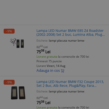
Lampa LED Numar BMW E85 Z4 Roadster
-9%
(2002-2008) Set 2 buc, Lumina Alba, Plug
& Play, Fara eroare
Etichete:
lampi placuta numar bmw
22
82
Lei
08
75
Lei
Livrare gratuita
la comenzile de 700 lei
Primesti 75 puncte
Livrare
Vineri, 14 Aug
Adauga in cos
Lampa LED Numar BMW F32 Coupe 2013,
-9%
Set 2 Buc, Alb Rece, Plug&Play, Fara
Eroare
Etichete:
lampi placuta numar bmw
22
82
Lei
08
75
Lei
Livrare gratuita
la comenzile de 700 lei