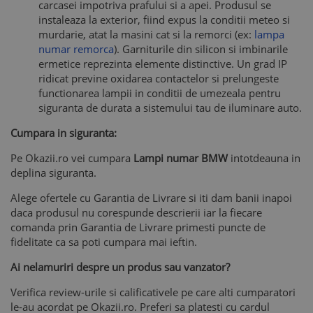
carcasei impotriva prafului si a apei. Produsul se
instaleaza la exterior, fiind expus la conditii meteo si
murdarie, atat la masini cat si la remorci (ex:
lampa
numar remorca
). Garniturile din silicon si imbinarile
ermetice reprezinta elemente distinctive. Un grad IP
ridicat previne oxidarea contactelor si prelungeste
functionarea lampii in conditii de umezeala pentru
siguranta de durata a sistemului tau de iluminare auto.
Cumpara in siguranta:
Pe Okazii.ro vei cumpara
Lampi numar BMW
intotdeauna in
deplina siguranta.
Alege ofertele cu Garantia de Livrare si iti dam banii inapoi
daca produsul nu corespunde descrierii iar la fiecare
comanda prin Garantia de Livrare primesti puncte de
fidelitate ca sa poti cumpara mai ieftin.
Ai nelamuriri despre un produs sau vanzator?
Verifica review-urile si calificativele pe care alti cumparatori
le-au acordat pe Okazii.ro. Preferi sa platesti cu cardul