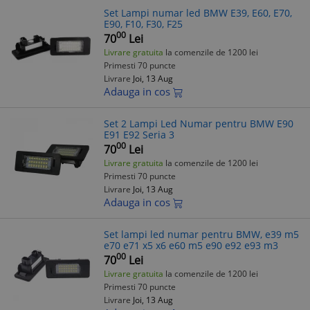
Set Lampi numar led BMW E39, E60, E70,
E90, F10, F30, F25
00
70
Lei
Livrare gratuita
la comenzile de 1200 lei
Primesti 70 puncte
Livrare
Joi, 13 Aug
Adauga in cos
Set 2 Lampi Led Numar pentru BMW E90
E91 E92 Seria 3
00
70
Lei
Livrare gratuita
la comenzile de 1200 lei
Primesti 70 puncte
Livrare
Joi, 13 Aug
Adauga in cos
Set lampi led numar pentru BMW, e39 m5
e70 e71 x5 x6 e60 m5 e90 e92 e93 m3
00
70
Lei
Livrare gratuita
la comenzile de 1200 lei
Primesti 70 puncte
Livrare
Joi, 13 Aug