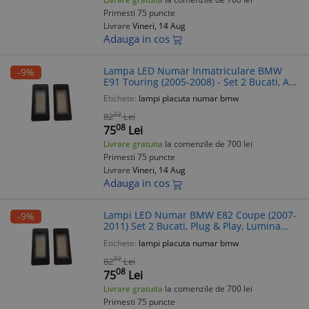
Primesti 75 puncte
Livrare
Vineri, 14 Aug
Adauga in cos
Lampa LED Numar Inmatriculare BMW
-9%
E91 Touring (2005-2008) - Set 2 Bucati, Alb
Rece, Plug & Play, Fara Eroare
Etichete:
lampi placuta numar bmw
22
82
Lei
08
75
Lei
Livrare gratuita
la comenzile de 700 lei
Primesti 75 puncte
Livrare
Vineri, 14 Aug
Adauga in cos
Lampi LED Numar BMW E82 Coupe (2007-
-9%
2011) Set 2 Bucati, Plug & Play, Lumina
Alba Rece, Durabile, Rezistente Intemperii
Etichete:
lampi placuta numar bmw
22
82
Lei
08
75
Lei
Livrare gratuita
la comenzile de 700 lei
Primesti 75 puncte