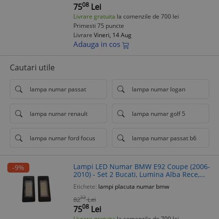
08
75
Lei
Livrare gratuita
la comenzile de 700 lei
Primesti 75 puncte
Livrare
Vineri, 14 Aug
Adauga in cos
Cautari utile
lampa numar passat
lampa numar logan
lampa numar renault
lampa numar golf 5
lampa numar ford focus
lampa numar passat b6
Lampi LED Numar BMW E92 Coupe (2006-
-9%
2010) - Set 2 Bucati, Lumina Alba Rece,
Plug & Play, Fara Erori
Etichete:
lampi placuta numar bmw
22
82
Lei
08
75
Lei
Livrare gratuita
la comenzile de 700 lei