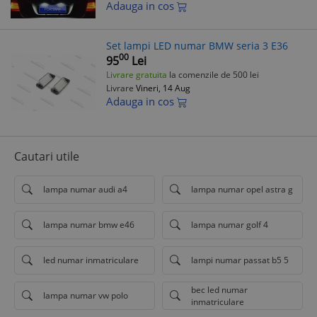
Adauga in cos
Set lampi LED numar BMW seria 3 E36
00
95
Lei
Livrare gratuita
la comenzile de 500 lei
Livrare
Vineri, 14 Aug
Adauga in cos
Cautari utile
lampa numar audi a4
lampa numar opel astra g
lampa numar bmw e46
lampa numar golf 4
led numar inmatriculare
lampi numar passat b5 5
bec led numar
lampa numar vw polo
inmatriculare