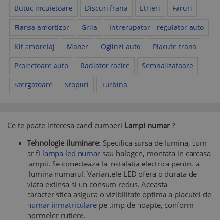
Butuc incuietoare
Discuri frana
Etrieri
Faruri
Flansa amortizor
Grila
Intrerupator - regulator auto
Kit ambreiaj
Maner
Oglinzi auto
Placute frana
Proiectoare auto
Radiator racire
Semnalizatoare
Stergatoare
Stopuri
Turbina
Ce te poate interesa cand cumperi
Lampi numar
?
Tehnologie iluminare
: Specifica sursa de lumina, cum
ar fi
lampa led numar
sau halogen, montata in carcasa
lampii. Se conecteaza la instalatia electrica pentru a
ilumina numarul. Variantele LED ofera o durata de
viata extinsa si un consum redus. Aceasta
caracteristica asigura o vizibilitate optima a placutei de
numar inmatriculare
pe timp de noapte, conform
normelor rutiere.