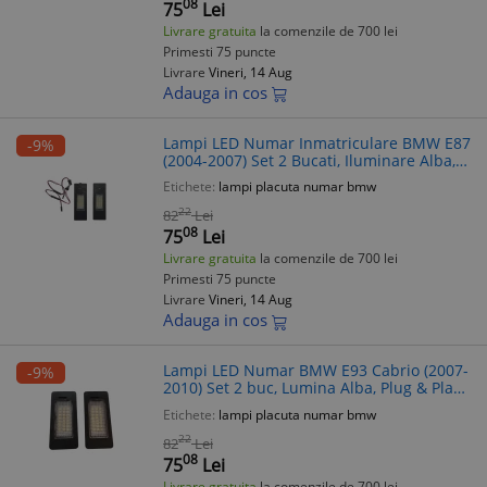
08
75
Lei
Livrare gratuita
la comenzile de 700 lei
Primesti 75 puncte
Livrare
Vineri, 14 Aug
Adauga in cos
Lampi LED Numar Inmatriculare BMW E87
-9%
(2004-2007) Set 2 Bucati, Iluminare Alba,
Plug&Play, Fara Eroare Bord
Etichete:
lampi placuta numar bmw
22
82
Lei
08
75
Lei
Livrare gratuita
la comenzile de 700 lei
Primesti 75 puncte
Livrare
Vineri, 14 Aug
Adauga in cos
Lampi LED Numar BMW E93 Cabrio (2007-
-9%
2010) Set 2 buc, Lumina Alba, Plug & Play,
Fara erori
Etichete:
lampi placuta numar bmw
22
82
Lei
08
75
Lei
Livrare gratuita
la comenzile de 700 lei