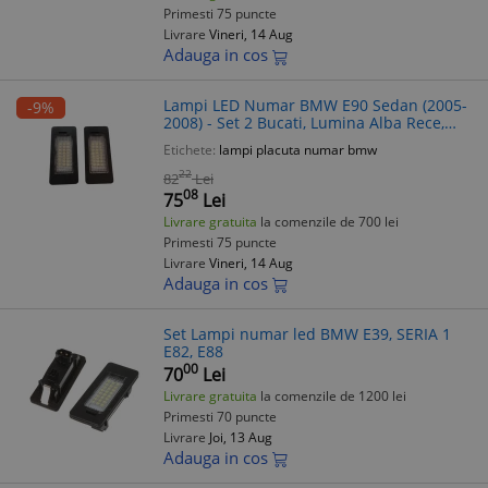
Primesti 75 puncte
Livrare
Vineri, 14 Aug
Adauga in cos
Lampi LED Numar BMW E90 Sedan (2005-
-9%
2008) - Set 2 Bucati, Lumina Alba Rece,
Plug & Play, Rezistente Apa si Praf
Etichete:
lampi placuta numar bmw
22
82
Lei
08
75
Lei
Livrare gratuita
la comenzile de 700 lei
Primesti 75 puncte
Livrare
Vineri, 14 Aug
Adauga in cos
Set Lampi numar led BMW E39, SERIA 1
E82, E88
00
70
Lei
Livrare gratuita
la comenzile de 1200 lei
Primesti 70 puncte
Livrare
Joi, 13 Aug
Adauga in cos