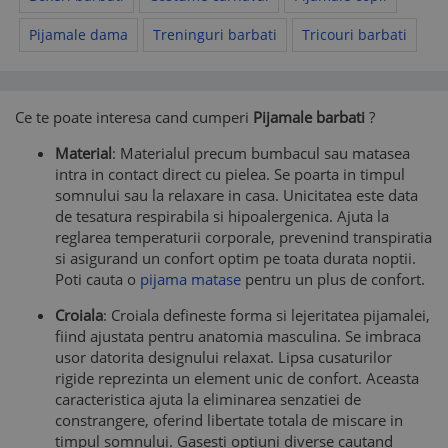
Pijamale dama
Treninguri barbati
Tricouri barbati
Ce te poate interesa cand cumperi
Pijamale barbati
?
Material
: Materialul precum bumbacul sau matasea
intra in contact direct cu pielea. Se poarta in timpul
somnului sau la relaxare in casa. Unicitatea este data
de tesatura respirabila si hipoalergenica. Ajuta la
reglarea temperaturii corporale, prevenind transpiratia
si asigurand un confort optim pe toata durata noptii.
Poti cauta o
pijama matase
pentru un plus de confort.
Croiala
: Croiala defineste forma si lejeritatea pijamalei,
fiind ajustata pentru anatomia masculina. Se imbraca
usor datorita designului relaxat. Lipsa cusaturilor
rigide reprezinta un element unic de confort. Aceasta
caracteristica ajuta la eliminarea senzatiei de
constrangere, oferind libertate totala de miscare in
timpul somnului. Gasesti optiuni diverse cautand