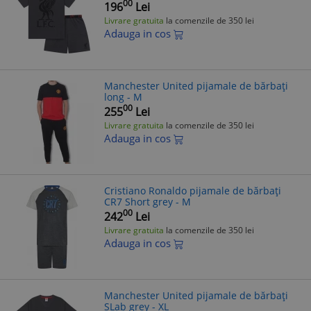
00
196
Lei
Livrare gratuita
la comenzile de 350 lei
Adauga in cos
Manchester United pijamale de bărbați
long - M
00
255
Lei
Livrare gratuita
la comenzile de 350 lei
Adauga in cos
Cristiano Ronaldo pijamale de bărbați
CR7 Short grey - M
00
242
Lei
Livrare gratuita
la comenzile de 350 lei
Adauga in cos
Manchester United pijamale de bărbați
SLab grey - XL