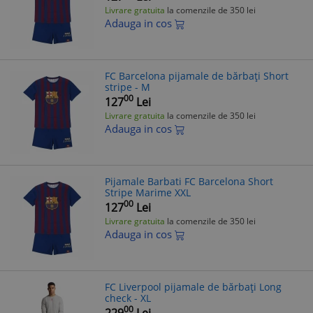
Livrare gratuita
la comenzile de 350 lei
Adauga in cos
FC Barcelona pijamale de bărbați Short
stripe - M
00
127
Lei
Livrare gratuita
la comenzile de 350 lei
Adauga in cos
Pijamale Barbati FC Barcelona Short
Stripe Marime XXL
00
127
Lei
Livrare gratuita
la comenzile de 350 lei
Adauga in cos
FC Liverpool pijamale de bărbați Long
check - XL
00
229
Lei