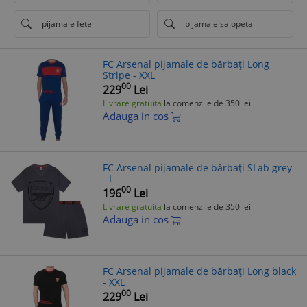
pijamale fete
pijamale salopeta
FC Arsenal pijamale de bărbați Long
Stripe - XXL
00
229
Lei
Livrare gratuita
la comenzile de 350 lei
Adauga in cos
FC Arsenal pijamale de bărbați SLab grey
- L
00
196
Lei
Livrare gratuita
la comenzile de 350 lei
Adauga in cos
FC Arsenal pijamale de bărbați Long black
- XXL
00
229
Lei