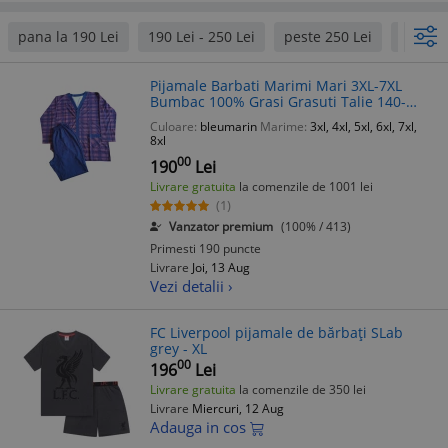
pana la 190 Lei
190 Lei - 250 Lei
peste 250 Lei
Bleuma
Pijamale Barbati Marimi Mari 3XL-7XL
Bumbac 100% Grasi Grasuti Talie 140-
200cm Nasturi Bleumarin Visiniu/Albastru
Culoare:
bleumarin
Marime:
3xl, 4xl, 5xl, 6xl, 7xl,
8xl
00
190
Lei
Livrare gratuita
la comenzile de 1001 lei
(1)
Vanzator premium
(100% / 413)
Primesti 190 puncte
Livrare
Joi, 13 Aug
Vezi detalii ›
FC Liverpool pijamale de bărbați SLab
grey - XL
00
196
Lei
Livrare gratuita
la comenzile de 350 lei
Livrare
Miercuri, 12 Aug
Adauga in cos