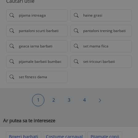
Cautari utile
pijama intreaga
haine grasi
pantaloni scurti barbati
pantaloni trening barbati
geaca iarna barbati
set mama fiica
pijamale barbati bumbac
set tricouri barbati
set fitness dama
1
2
3
4
Ar putea sa te intereseze
Boxeri barbati
Costume carnaval
Pijamale copii