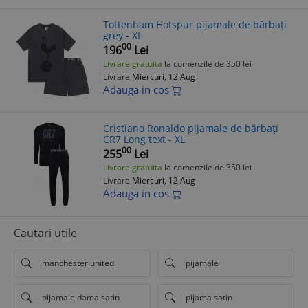
Tottenham Hotspur pijamale de bărbați
grey - XL
00
196
Lei
Livrare gratuita
la comenzile de 350 lei
Livrare
Miercuri, 12 Aug
Adauga in cos
Cristiano Ronaldo pijamale de bărbați
CR7 Long text - XL
00
255
Lei
Livrare gratuita
la comenzile de 350 lei
Livrare
Miercuri, 12 Aug
Adauga in cos
Cautari utile
manchester united
pijamale
pijamale dama satin
pijama satin