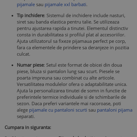
pijamale
sau
pijamale xxl barbati
.
Tip inchidere
: Sistemul de inchidere include nasturi,
siret sau banda elastica pentru talie. Se utilizeaza
pentru ajustarea rapida a tinutei. Elementul distinctiv
consta in durabilitatea si profilul plat al accesoriilor.
Ajuta utilizatorul sa fixeze pijamaua perfect pe corp,
fara ca elementele de prindere sa deranjeze in pozitia
culcat.
Numar piese
: Setul este format de obicei din doua
piese, bluza si pantalon lung sau scurt. Piesele se
poarta impreuna sau combinat cu alte articole.
Versatilitatea modulelor ofera o adaptabilitate unica.
Ajuta la personalizarea tinutei de somn in functie de
preferintele termice individuale si de schimbarile de
sezon. Daca preferi variantele mai racoroase, poti
alege
pijamale cu pantaloni scurti
sau
pantaloni pijama
separati.
Cumpara in siguranta: