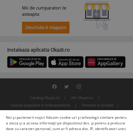
Mii de cumparatori te
asteapta
Deschide-ti magazin
Instaleaza aplicatia Okazii.ro
Catalog Okazii.ro
API Okazii.ro
Cautari populare in Imbracaminte
Termeni si conditii
Contact
Politica de confidentialitate
ANPC
SOL
Noi și partenerii noștri folosim cookie-uri și tehnologii similare pentru
© 2000 - 2026 S.C. BITFACTOR S.R.L.
a stoca și a accesa informații pe dispozitivul dvs. și pentru a prelucra
date cu caracter personal, cum ar fi adresa dvs. IP, identificatori unici