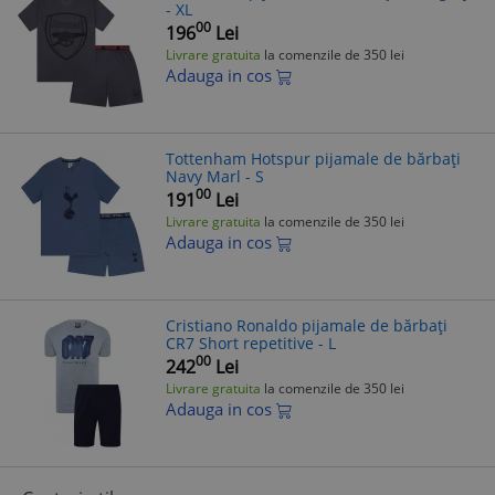
- XL
00
196
Lei
Livrare gratuita
la comenzile de 350 lei
Adauga in cos
Tottenham Hotspur pijamale de bărbați
Navy Marl - S
00
191
Lei
Livrare gratuita
la comenzile de 350 lei
Adauga in cos
Cristiano Ronaldo pijamale de bărbați
CR7 Short repetitive - L
00
242
Lei
Livrare gratuita
la comenzile de 350 lei
Adauga in cos