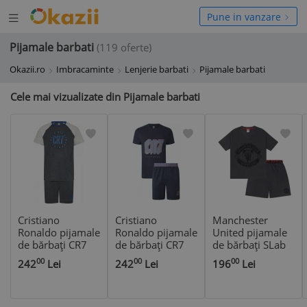
Deschide
hide
Pune in vanzare
meniul
niul
Pijamale barbati
(119 oferte)
Okazii.ro
Imbracaminte
Lenjerie barbati
Pijamale barbati
Cele mai vizualizate din Pijamale barbati
Cristiano
Cristiano
Manchester
Ronaldo pijamale
Ronaldo pijamale
United pijamale
de bărbați CR7
de bărbați CR7
de bărbați SLab
Short grey - L
Short trio - L
grey - XL
00
00
00
242
Lei
242
Lei
196
Lei