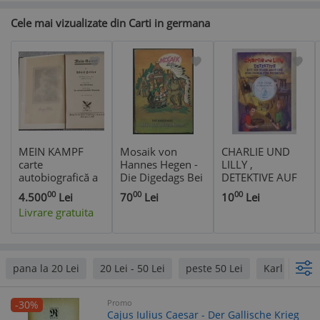
Cele mai vizualizate din Carti in germana
MEIN KAMPF
Mosaik von
CHARLIE UND
carte
Hannes Hegen -
LILLY ,
autobiografică a
Die Digedags Bei
DETEKTIVE AUF
lui Adolf Hitler
den Indianern -
DER SUCHE
00
00
00
4.500
Lei
70
Lei
10
Lei
benzi desenate
NACH DEN
Livrare gratuita
SCHLUSSELN
ZUM POTENZIAL
, BAND 2 von
ADINA IONELA
POHONTU und
pana la 20 Lei
20 Lei - 50 Lei
peste 50 Lei
Karl May
COZMIN
ALBERTO
Promo
-30%
POHONTU ,
Cajus Iulius Caesar - Der Gallische Krieg
2024 *TEX