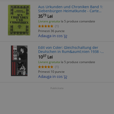
Aus Urkunden und Chroniken Band 1:
Siebenbürgen Heimatkunde - Carte
Germana Burzenland
73
35
Lei
Livrare gratuita
la 5 produse comandate
(1)
Primesti 36 puncte
Adauga in cos
Edit von Coler: Gleichschaltung der
Deutschen in Rum&auml;nien 1938 -
Jacques Picard, Carte in Germana
37
10
Lei
Livrare gratuita
la 5 produse comandate
(1)
Primesti 10 puncte
Adauga in cos
Publicitate