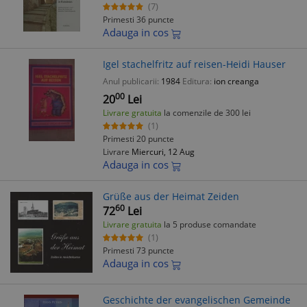
(7)
Primesti 36 puncte
Adauga in cos
Igel stachelfritz auf reisen-Heidi Hauser
Anul publicarii:
1984
Editura:
ion creanga
00
20
Lei
Livrare gratuita
la comenzile de 300 lei
(1)
Primesti 20 puncte
Livrare
Miercuri, 12 Aug
Adauga in cos
Grüße aus der Heimat Zeiden
60
72
Lei
Livrare gratuita
la 5 produse comandate
(1)
Primesti 73 puncte
Adauga in cos
Geschichte der evangelischen Gemeinde