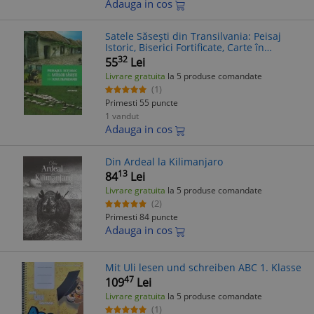
Adauga in cos
Satele Săsești din Transilvania: Peisaj
Istoric, Biserici Fortificate, Carte în
Germană
32
55
Lei
Livrare gratuita
la 5 produse comandate
(1)
Primesti 55 puncte
1 vandut
Adauga in cos
Din Ardeal la Kilimanjaro
13
84
Lei
Livrare gratuita
la 5 produse comandate
(2)
Primesti 84 puncte
Adauga in cos
Mit Uli lesen und schreiben ABC 1. Klasse
47
109
Lei
Livrare gratuita
la 5 produse comandate
(1)