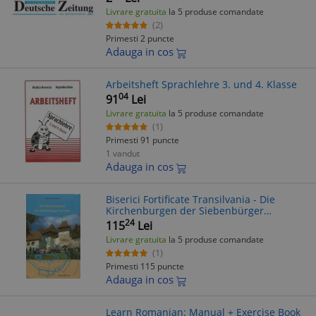
Livrare gratuita
la 5 produse comandate
(2)
Primesti 2 puncte
Adauga in cos
Arbeitsheft Sprachlehre 3. und 4. Klasse
04
91
Lei
Livrare gratuita
la 5 produse comandate
(1)
Primesti 91 puncte
1 vandut
Adauga in cos
Biserici Fortificate Transilvania - Die
Kirchenburgen der Siebenbürger
Sachsen - Carte in Germana, Hermann
24
115
Lei
Fabini
Livrare gratuita
la 5 produse comandate
(1)
Primesti 115 puncte
Adauga in cos
Learn Romanian: Manual + Exercise Book