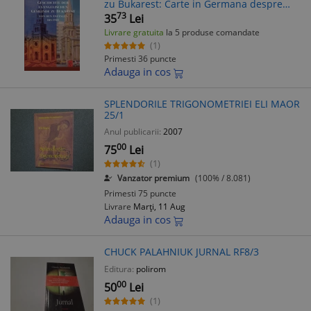
zu Bukarest: Carte in Germana despre
Comunitatea Evanghelica din Bucuresti si
73
35
Lei
Dobrogea
Livrare gratuita
la 5 produse comandate
(1)
Primesti 36 puncte
Adauga in cos
SPLENDORILE TRIGONOMETRIEI ELI MAOR
25/1
Anul publicarii:
2007
00
75
Lei
(1)
Vanzator premium
(100% / 8.081)
Primesti 75 puncte
Livrare
Marți, 11 Aug
Adauga in cos
CHUCK PALAHNIUK JURNAL RF8/3
Editura:
polirom
00
50
Lei
(1)