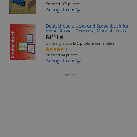
Primesti 109 puncte
Adauga in cos
Deutschbuch, Lese- und Sprachbuch für
die 4. Klasse - Germana, Manual clasa a
4-a
13
84
Lei
Livrare gratuita
la 5 produse comandate
(3)
Primesti 84 puncte
Adauga in cos
Publicitate