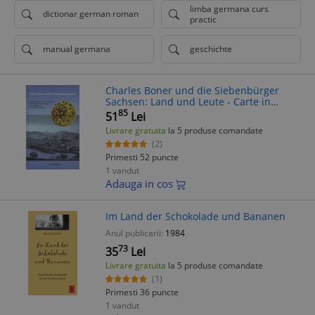
limba germana curs
dictionar german roman
practic
manual germana
geschichte
Charles Boner und die Siebenbürger
Sachsen: Land und Leute - Carte in
Germana, Hermann Fabini, Theobald
85
51
Lei
Streitfeld
Livrare gratuita
la 5 produse comandate
(2)
Primesti 52 puncte
1 vandut
Adauga in cos
Im Land der Schokolade und Bananen
Anul publicarii:
1984
73
35
Lei
Livrare gratuita
la 5 produse comandate
(1)
Primesti 36 puncte
1 vandut