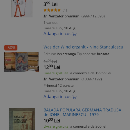
99
3
Lei
(1)
Vanzator premium
(99% / 12.590)
1 vandut
Livrare
Luni, 10 Aug
Adauga in cos
Was der Wind erzahlt - Nina Stanculescu
-50%
Editura:
ion creanga
Tip coperta:
brosata
00
24
Lei
00
12
Lei
Livrare gratuita
la comenzile de 199.99 lei
Vanzator premium
(100% / 192)
Primesti 12 puncte
Livrare
Luni, 10 Aug
Adauga in cos
BALADA POPULARA GERMANA TRADUSA
de IONEL MARINESCU , 1979
00
10
Lei
Livrare gratuita
la comenzile de 300 lei