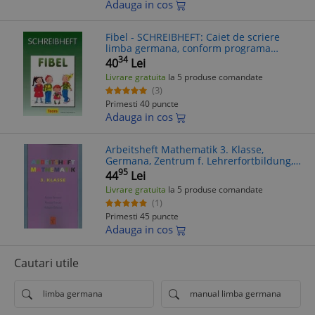
Adauga in cos
Fibel - SCHREIBHEFT: Caiet de scriere
limba germana, conform programa
analitica
34
40
Lei
Livrare gratuita
la 5 produse comandate
(3)
Primesti 40 puncte
Adauga in cos
Arbeitsheft Mathematik 3. Klasse,
Germana, Zentrum f. Lehrerfortbildung,
Mediasch, Romania - Caiet Exercitii
95
44
Lei
Matematica clasa a 3-a
Livrare gratuita
la 5 produse comandate
(1)
Primesti 45 puncte
Adauga in cos
Cautari utile
limba germana
manual limba germana