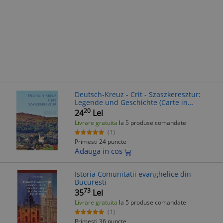
Deutsch-Kreuz - Crit - Szaszkeresztur:
Legende und Geschichte (Carte in
Germana, Michael-Schmidt-Stiftung)
20
24
Lei
Livrare gratuita
la 5 produse comandate
(1)
Primesti 24 puncte
Adauga in cos
Istoria Comunitatii evanghelice din
Bucuresti
73
35
Lei
Livrare gratuita
la 5 produse comandate
(1)
Primesti 36 puncte