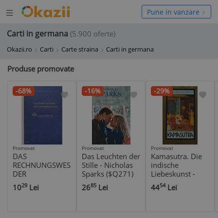
Deschide
hide
Pune in vanzare
meniul
niul
Carti in germana
(5.900 oferte)
Okazii.ro
Carti
Carte straina
Carti in germana
Produse promovate
-68%
-16%
-29%
Promovat
Promovat
Promovat
DAS
Das Leuchten der
Kamasutra. Die
RECHNUNGSWESEN
Stille - Nicholas
indische
DER
Sparks ($Q271)
Liebeskunst -
INDUSTRIEBETRIEBE
1983 - Guido
29
85
54
10
Lei
26
Lei
44
Lei
- 1957 - Werner
Hell ($K291)
Kresse ($T30)