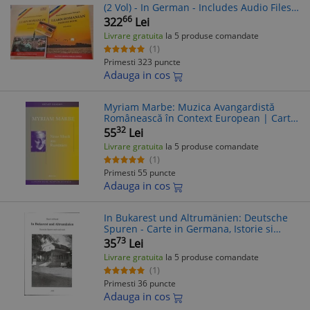
(2 Vol) - In German - Includes Audio Files -
Romanian Language Learning for
66
322
Lei
Beginners to Advanced
Livrare gratuita
la 5 produse comandate
(1)
Primesti 323 puncte
Adauga in cos
Myriam Marbe: Muzica Avangardistă
Românească în Context European | Carte
în Germană
32
55
Lei
Livrare gratuita
la 5 produse comandate
(1)
Primesti 55 puncte
Adauga in cos
In Bukarest und Altrumänien: Deutsche
Spuren - Carte in Germana, Istorie si
Cultura Romana
73
35
Lei
Livrare gratuita
la 5 produse comandate
(1)
Primesti 36 puncte
Adauga in cos