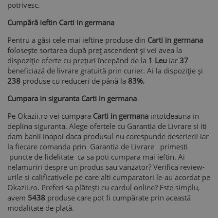
potrivesc.
Cumpără ieftin Carti in germana
Pentru a găsi cele mai ieftine produse din
Carti in germana
folosește sortarea după preț ascendent și vei avea la
dispoziție oferte cu prețuri începând de la
1 Leu
iar
37
beneficiază de livrare gratuită prin curier. Ai la dispoziție și
238
produse cu reduceri de până la
83%.
Cumpara in siguranta Carti in germana
Pe Okazii.ro vei cumpara
Carti in germana
intotdeauna in
deplina siguranta. Alege ofertele cu Garantia de Livrare si iti
dam banii inapoi daca produsul nu corespunde descrierii iar
la fiecare comanda prin Garantia de Livrare primesti
puncte de fidelitate ca sa poti cumpara mai ieftin. Ai
nelamuriri despre un produs sau vanzator? Verifica review-
urile si calificativele pe care alti cumparatori le-au acordat pe
Okazii.ro. Preferi sa plătești cu cardul online? Este simplu,
avem
5438
produse care pot fi cumpărate prin această
modalitate de plată.