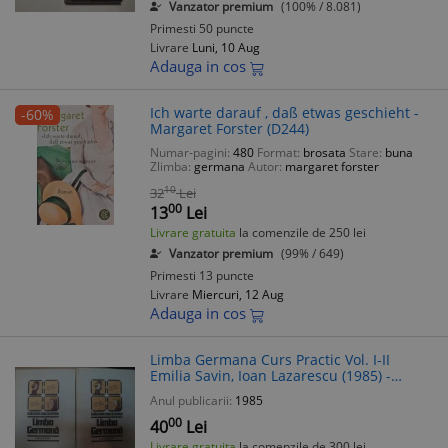
Vanzator premium
(100% / 8.081)
Primesti 50 puncte
Livrare
Luni, 10 Aug
Adauga in cos
Ich warte darauf , daß etwas geschieht -
-60%
Margaret Forster (D244)
Numar-pagini:
480
Format:
brosata
Stare:
buna
Zlimba:
germana
Autor:
margaret forster
10
32
Lei
00
13
Lei
Livrare gratuita
la comenzile de 250 lei
Vanzator premium
(99% / 649)
Primesti 13 puncte
Livrare
Miercuri, 12 Aug
Adauga in cos
Limba Germana Curs Practic Vol. I-II
Emilia Savin, Ioan Lazarescu (1985) -
Manual complet de gramatica si
Anul publicarii:
1985
conversatie
00
40
Lei
Livrare gratuita
la comenzile de 300 lei