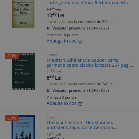
carte germana editura Reclam, coperta
brosata, 320 pagini, anul aparitiei 1988,
99
14
Lei
limba germana
49
10
Lei
Livrare gratuita
la comenzile de 249 lei
Vanzator premium
(100% / 927)
Primesti 10 puncte
Adauga in cos
Promo
-30%
Friedrich Schiller Die Rauber carte
germana opera clasica brosata 257 pagini
editura Reclam 1977 stare buna
99
11
Lei
39
8
Lei
Livrare gratuita
la comenzile de 249 lei
Vanzator premium
(100% / 927)
Primesti 8 puncte
Adauga in cos
Promo
-30%
Theodor Fontane - Um Stunden,
bochstens Tage, Carte Germana,
Cartonata, 157 Pagini, Editura
99
19
Lei
Kinderbuch, An 1987
99