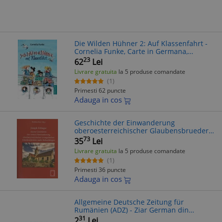
Die Wilden Hühner 2: Auf Klassenfahrt -
Cornelia Funke, Carte in Germana,
Aventura, Editura [Adauga Editura]
23
62
Lei
Livrare gratuita
la 5 produse comandate
(1)
Primesti 62 puncte
Adauga in cos
Geschichte der Einwanderung
oberoesterreichischer Glaubensbrueder
nach Siebenbuergen - Mathias Beer
73
35
Lei
(Carte Germana)
Livrare gratuita
la 5 produse comandate
(1)
Primesti 36 puncte
Adauga in cos
Allgemeine Deutsche Zeitung für
Rumänien (ADZ) - Ziar German din
România, Publicație Zilnică Independentă
31
2
Lei