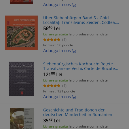
Adauga in cos
Über Siebenbürgen Band 5 - Ghid
Localități Transilvane: Zeiden, Codlea,
Cristian, Feldioara, Harman - Carte în
46
56
Lei
Germană
Livrare gratuita
la 5 produse comandate
(1)
Primesti 56 puncte
Adauga in cos
Siebenbürgisches Kochbuch: Rețete
Transilvănene Vechi, Carte de Bucate
Germană, Christine Schuster,
00
121
Lei
Gastronomie Germană, Bucate
Livrare gratuita
la 5 produse comandate
Tradiționale
(1)
Primesti 121 puncte
Adauga in cos
Geschichte und Traditionen der
deutschen Minderheit in Rumänien
73
35
Lei
Livrare gratuita
la 5 produse comandate