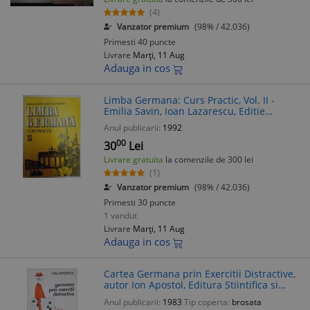
(4)
Vanzator premium
(98% / 42.036)
Primesti 40 puncte
Livrare
Marți, 11 Aug
Adauga in cos
Limba Germana: Curs Practic, Vol. II -
Emilia Savin, Ioan Lazarescu, Editie
Revazuta 1992
Anul publicarii:
1992
00
30
Lei
Livrare gratuita
la comenzile de 300 lei
(1)
Vanzator premium
(98% / 42.036)
Primesti 30 puncte
1 vandut
Livrare
Marți, 11 Aug
Adauga in cos
Cartea Germana prin Exercitii Distractive,
autor Ion Apostol, Editura Stiintifica si
Enciclopedica, 1983, paperback, 246
Anul publicarii:
1983
Tip coperta:
brosata
pagini, stare buna