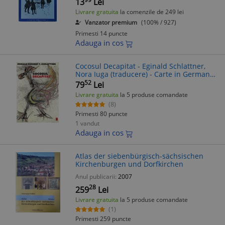
13
Lei
Livrare gratuita
la comenzile de 249 lei
Vanzator premium
(100% / 927)
Primesti 14 puncte
Adauga in cos
Cocosul Decapitat - Eginald Schlattner,
Nora Iuga (traducere) - Carte in Germana,
Fagaras, Al Doilea Razboi Mondial
52
79
Lei
Livrare gratuita
la 5 produse comandate
(8)
Primesti 80 puncte
1 vandut
Adauga in cos
Atlas der siebenbürgisch-sächsischen
Kirchenburgen und Dorfkirchen
Anul publicarii:
2007
28
259
Lei
Livrare gratuita
la 5 produse comandate
(1)
Primesti 259 puncte