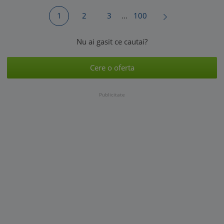
1
2
3
...
100
Nu ai gasit ce cautai?
Cere o oferta
Publicitate