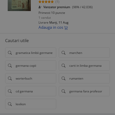
(1)
Vanzator premium
(98% / 42.036)
Primesti 10 puncte
1 vandut
Livrare
Marți, 11 Aug
Adauga in cos
Cautari utile
gramatica limbii germane
marchen
germana copii
carti in limba germana
worterbuch
rumanien
cd germana
germana fara profesor
lexikon