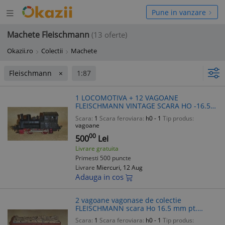
Deschide
hide
Pune in vanzare
meniul
niul
Machete Fleischmann
(13 oferte)
Okazii.ro
Colectii
Machete
Fleischmann
1:87
1 LOCOMOTIVA + 12 VAGOANE
FLEISCHMANN VINTAGE SCARA HO -16.5
MM PT. COLECTIONARI
Scara:
1
Scara feroviara:
h0 - 1
Tip produs:
vagoane
00
500
Lei
Livrare gratuita
Primesti 500 puncte
Livrare
Miercuri, 12 Aug
Adauga in cos
2 vagoane vagonase de colectie
FLEISCHMANN scara Ho 16.5 mm pt.
colectie recuzita panoplie
Scara:
1
Scara feroviara:
h0 - 1
Tip produs: