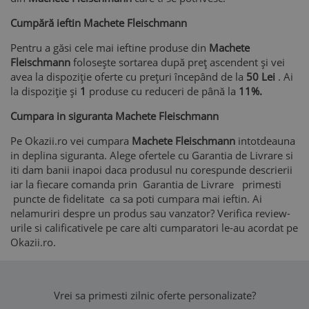
Cumpără ieftin Machete Fleischmann
Pentru a găsi cele mai ieftine produse din
Machete
Fleischmann
folosește sortarea după preț ascendent și vei
avea la dispoziție oferte cu prețuri începând de la
50 Lei
. Ai
la dispoziție și
1
produse cu reduceri de până la
11%.
Cumpara in siguranta Machete Fleischmann
Pe Okazii.ro vei cumpara
Machete Fleischmann
intotdeauna
in deplina siguranta. Alege ofertele cu Garantia de Livrare si
iti dam banii inapoi daca produsul nu corespunde descrierii
iar la fiecare comanda prin Garantia de Livrare primesti
puncte de fidelitate ca sa poti cumpara mai ieftin. Ai
nelamuriri despre un produs sau vanzator? Verifica review-
urile si calificativele pe care alti cumparatori le-au acordat pe
Okazii.ro.
Vrei sa primesti zilnic oferte personalizate?