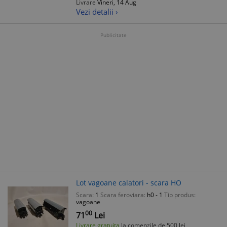
Livrare
Vineri, 14 Aug
Vezi detalii ›
Publicitate
Lot vagoane calatori - scara HO
Scara:
1
Scara feroviara:
h0 - 1
Tip produs:
vagoane
00
71
Lei
Livrare gratuita
la comenzile de 500 lei