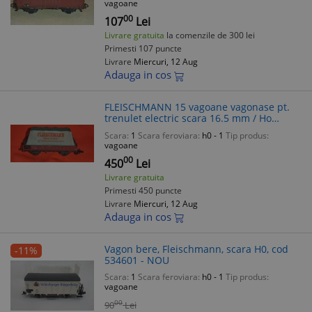
vagoane
00
107
Lei
Livrare gratuita
la comenzile de 300 lei
Primesti 107 puncte
Livrare
Miercuri, 12 Aug
Adauga in cos
FLEISCHMANN 15 vagoane vagonase pt.
trenulet electric scara 16.5 mm / Ho
modele vechi +
Scara:
1
Scara feroviara:
h0 - 1
Tip produs:
vagoane
00
450
Lei
Livrare gratuita
Primesti 450 puncte
Livrare
Miercuri, 12 Aug
Adauga in cos
Vagon bere, Fleischmann, scara H0, cod
-11%
534601 - NOU
Scara:
1
Scara feroviara:
h0 - 1
Tip produs:
vagoane
00
90
Lei