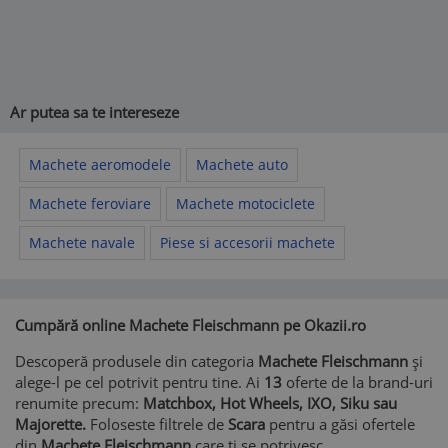
Ar putea sa te intereseze
Machete aeromodele
Machete auto
Machete feroviare
Machete motociclete
Machete navale
Piese si accesorii machete
Cumpără online Machete Fleischmann pe Okazii.ro
Descoperă produsele din categoria
Machete Fleischmann
și
alege-l pe cel potrivit pentru tine. Ai
13
oferte de la brand-uri
renumite precum:
Matchbox, Hot Wheels, IXO, Siku sau
Majorette.
Foloseste filtrele de
Scara
pentru a găsi ofertele
din
Machete Fleischmann
care ti se potrivesc.