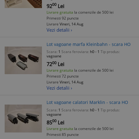
00
92
Lei
Livrare gratuita
la comenzile de 500 lei
Primesti 92 puncte
Livrare
Vineri, 14 Aug
Vezi detalii ›
Lot vagoane marfa Kleinbahn - scara HO
Scara:
1
Scara feroviara:
h0 - 1
Tip produs:
vagoane
00
72
Lei
Livrare gratuita
la comenzile de 500 lei
Primesti 72 puncte
Livrare
Vineri, 14 Aug
Vezi detalii ›
Lot vagoane calatori Marklin - scara HO
Scara:
1
Scara feroviara:
h0 - 1
Tip produs:
vagoane
00
85
Lei
Livrare gratuita
la comenzile de 500 lei
Primesti 85 puncte