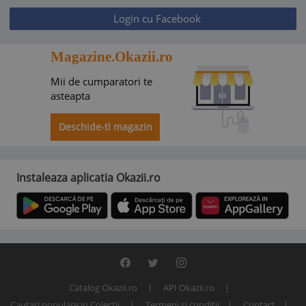
Login cu Facebook
Magazine.Okazii.ro
Mii de cumparatori te
asteapta
Deschide-ti magazin
Instaleaza aplicatia Okazii.ro
Catalog Okazii.ro
API Okazii.ro
Cautari populare in Colectii
Termeni si conditii
Contact