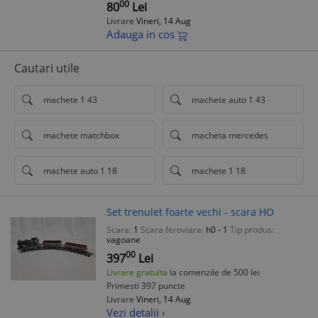
00
80
Lei
Livrare
Vineri, 14 Aug
Adauga in cos
Cautari utile
machete 1 43
machete auto 1 43
machete matchbox
macheta mercedes
machete auto 1 18
machete 1 18
Set trenulet foarte vechi - scara HO
Scara:
1
Scara feroviara:
h0 - 1
Tip produs:
vagoane
00
397
Lei
Livrare gratuita
la comenzile de 500 lei
Primesti 397 puncte
Livrare
Vineri, 14 Aug
Vezi detalii ›