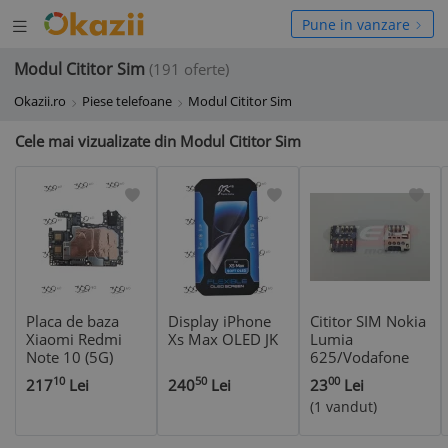
Deschide
hide
Pune in vanzare
meniul
niul
Modul Cititor Sim
(191 oferte)
Okazii.ro
Piese telefoane
Modul Cititor Sim
Cele mai vizualizate din Modul Cititor Sim
Placa de baza
Display iPhone
Cititor SIM Nokia
Xiaomi Redmi
Xs Max OLED JK
Lumia
Note 10 (5G)
625/Vodafone
64GB
889 original
10
50
00
217
Lei
240
Lei
23
Lei
(1 vandut)