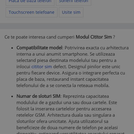
Placa de baza telefon
Sonerii telefon
Touchscreen telefoane
Usite sim
Ce te poate interesa cand cumperi
Modul Cititor Sim
?
Compatibilitate model
: Potrivirea exacta cu arhitectura
interna a unui anumit smartphone. Se utilizeaza
selectand piesa destinata modelului tau pentru a
inlocui
cititor sim
defect. Designul pinilor este unic
pentru fiecare device. Asigura o integrare perfecta cu
placa de baza, restaurand instant capacitatea
telefonului de a se conecta la reteaua mobila.
Numar de sloturi SIM
: Reprezinta capacitatea
modulului de a gazdui una sau doua cartele. Este
folosit la inserarea cartelelor pentru accesarea
retelelor GSM. Arhitectura duala sau singulara a
sloturilor ofera unicitate. Ajuta utilizatorul sa
beneficieze de doua numere de telefon pe acelasi
dispozitiv, extinzand versatilitatea aparatului reparat,