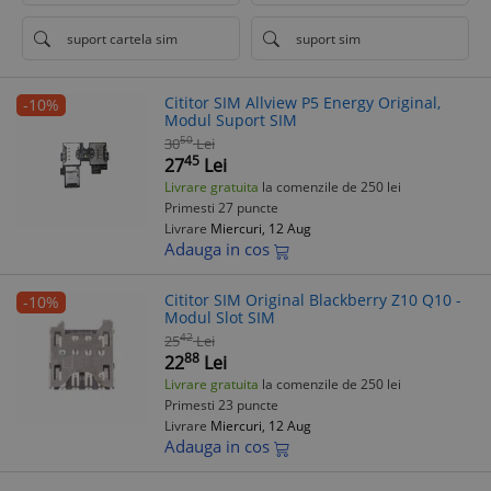
suport cartela sim
suport sim
Cititor SIM Allview P5 Energy Original,
-10%
Modul Suport SIM
50
30
Lei
45
27
Lei
Livrare gratuita
la comenzile de 250 lei
Primesti 27 puncte
Livrare
Miercuri, 12 Aug
Adauga in cos
Cititor SIM Original Blackberry Z10 Q10 -
-10%
Modul Slot SIM
42
25
Lei
88
22
Lei
Livrare gratuita
la comenzile de 250 lei
Primesti 23 puncte
Livrare
Miercuri, 12 Aug
Adauga in cos