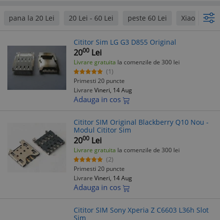
pana la 20 Lei
20 Lei - 60 Lei
peste 60 Lei
Xiaomi
Cititor Sim LG G3 D855 Original
00
20
Lei
Livrare gratuita
la comenzile de 300 lei
(1)
Primesti 20 puncte
Livrare
Vineri, 14 Aug
Adauga in cos
Cititor SIM Original Blackberry Q10 Nou -
Modul Cititor Sim
00
20
Lei
Livrare gratuita
la comenzile de 300 lei
(2)
Primesti 20 puncte
Livrare
Vineri, 14 Aug
Adauga in cos
Cititor SIM Sony Xperia Z C6603 L36h Slot
Sim