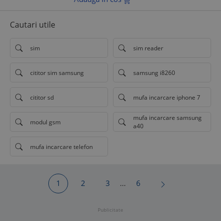
Cautari utile
sim
sim reader
cititor sim samsung
samsung i8260
cititor sd
mufa incarcare iphone 7
mufa incarcare samsung
modul gsm
a40
mufa incarcare telefon
1
2
3
...
6
Publicitate