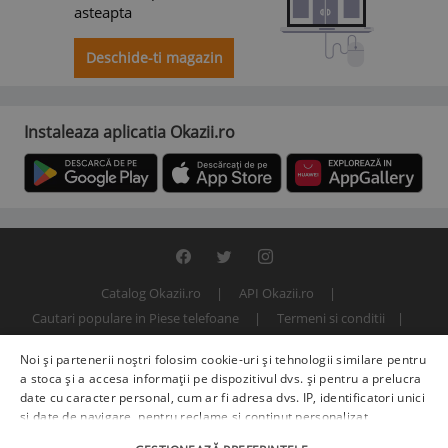
asteapta
Deschide-ti magazin
Instaleaza aplicatia Okazii.ro
Catalog Okazii.ro
API Okazii.ro
Cautari populare in Piese telefoane
Termeni si conditii
Contact
Politica de confidentialitate
ANPC
SOL
Noi și partenerii noștri folosim cookie-uri și tehnologii similare pentru
© 2000 - 2026 S.C. BITFACTOR S.R.L.
a stoca și a accesa informații pe dispozitivul dvs. și pentru a prelucra
date cu caracter personal, cum ar fi adresa dvs. IP, identificatori unici
și date de navigare, pentru reclame și conținut personalizat,
măsurarea reclamelor și a conținutului, informații despre audiență și