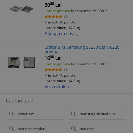
00
30
Lei
Livrare gratuita
la comenzile de 300 lei
(1)
Primesti 30 puncte
Livrare
Vineri, 14 Aug
Adauga in cos
Cititor SIM Samsung S5230 Star/I6220
original
00
16
Lei
Livrare gratuita
la comenzile de 300 lei
(1)
Primesti 16 puncte
Livrare
Vineri, 14 Aug
Vezi detalii ›
Cautari utile
cititor sim
samsung s8 dual sim
sim card reader
sim card