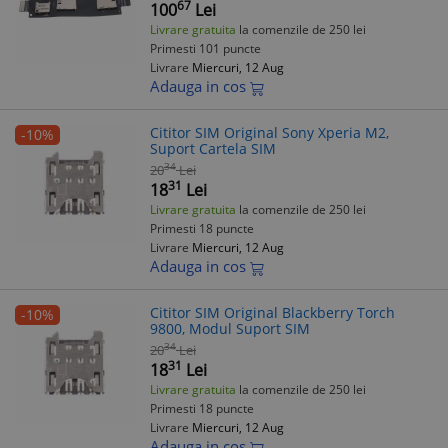
67
100
Lei
Livrare gratuita
la comenzile de 250 lei
Primesti 101 puncte
Livrare
Miercuri, 12 Aug
Adauga in cos
Cititor SIM Original Sony Xperia M2,
-10%
Suport Cartela SIM
34
20
Lei
31
18
Lei
Livrare gratuita
la comenzile de 250 lei
Primesti 18 puncte
Livrare
Miercuri, 12 Aug
Adauga in cos
Cititor SIM Original Blackberry Torch
-10%
9800, Modul Suport SIM
34
20
Lei
31
18
Lei
Livrare gratuita
la comenzile de 250 lei
Primesti 18 puncte
Livrare
Miercuri, 12 Aug
Adauga in cos