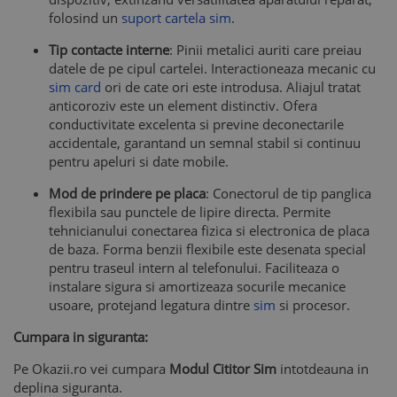
folosind un
suport cartela sim
.
Tip contacte interne
: Pinii metalici auriti care preiau
datele de pe cipul cartelei. Interactioneaza mecanic cu
sim card
ori de cate ori este introdusa. Aliajul tratat
anticoroziv este un element distinctiv. Ofera
conductivitate excelenta si previne deconectarile
accidentale, garantand un semnal stabil si continuu
pentru apeluri si date mobile.
Mod de prindere pe placa
: Conectorul de tip panglica
flexibila sau punctele de lipire directa. Permite
tehnicianului conectarea fizica si electronica de placa
de baza. Forma benzii flexibile este desenata special
pentru traseul intern al telefonului. Faciliteaza o
instalare sigura si amortizeaza socurile mecanice
usoare, protejand legatura dintre
sim
si procesor.
Cumpara in siguranta:
Pe Okazii.ro vei cumpara
Modul Cititor Sim
intotdeauna in
deplina siguranta.