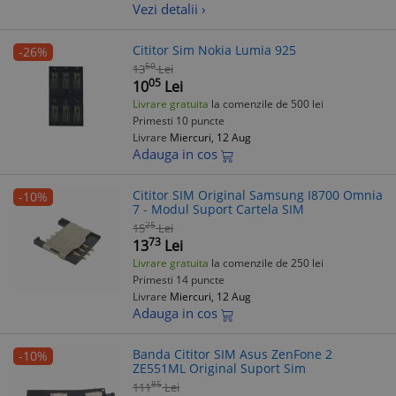
Vezi detalii ›
Cititor Sim Nokia Lumia 925
-26%
50
13
Lei
05
10
Lei
Livrare gratuita
la comenzile de 500 lei
Primesti 10 puncte
Livrare
Miercuri, 12 Aug
Adauga in cos
Cititor SIM Original Samsung I8700 Omnia
-10%
7 - Modul Suport Cartela SIM
25
15
Lei
73
13
Lei
Livrare gratuita
la comenzile de 250 lei
Primesti 14 puncte
Livrare
Miercuri, 12 Aug
Adauga in cos
Banda Cititor SIM Asus ZenFone 2
-10%
ZE551ML Original Suport Sim
85
111
Lei