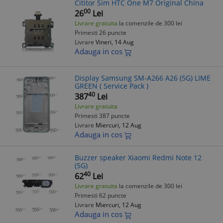
Cititor Sim HTC One M7 Original China
00
26
Lei
Livrare gratuita
la comenzile de 300 lei
Primesti 26 puncte
Livrare
Vineri, 14 Aug
Adauga in cos
Display Samsung SM-A266 A26 (5G) LIME
GREEN ( Service Pack )
40
387
Lei
Livrare gratuita
Primesti 387 puncte
Livrare
Miercuri, 12 Aug
Adauga in cos
Buzzer speaker Xiaomi Redmi Note 12
(5G)
40
62
Lei
Livrare gratuita
la comenzile de 300 lei
Primesti 62 puncte
Livrare
Miercuri, 12 Aug
Adauga in cos