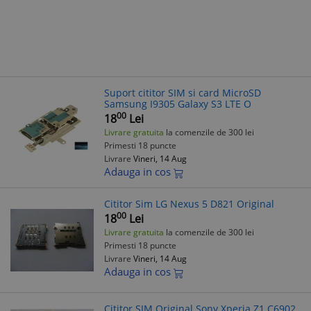
Suport cititor SIM si card MicroSD
Samsung I9305 Galaxy S3 LTE O
00
18
Lei
Livrare gratuita
la comenzile de 300 lei
Primesti 18 puncte
Livrare
Vineri, 14 Aug
Adauga in cos
Cititor Sim LG Nexus 5 D821 Original
00
18
Lei
Livrare gratuita
la comenzile de 300 lei
Primesti 18 puncte
Livrare
Vineri, 14 Aug
Adauga in cos
Cititor SIM Original Sony Xperia Z1 C6902