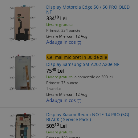
Display Motorola Edge 50 / 50 PRO OLED
NF
10
334
Lei
Livrare gratuita
Primesti 334 puncte
Livrare
Miercuri, 12 Aug
Adauga in cos
Cel mai mic pret in 30 de zile
Display Samsung SM-A202 A20e NF
40
75
Lei
Livrare gratuita
la comenzile de 300 lei
Primesti 75 puncte
1 vandut
Livrare
Miercuri, 12 Aug
Adauga in cos
Display Xiaomi Redmi NOTE 14 PRO (5G)
BLACK ( Service Pack )
10
503
Lei
Livrare gratuita
Primesti 503 puncte