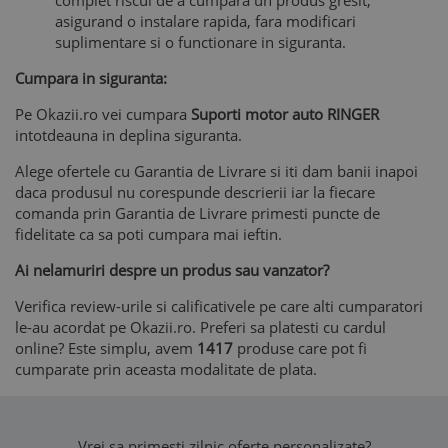
complet riscul de a cumpara un produs gresit,
asigurand o instalare rapida, fara modificari
suplimentare si o functionare in siguranta.
Cumpara in siguranta:
Pe Okazii.ro vei cumpara
Suporti motor auto RINGER
intotdeauna in deplina siguranta.
Alege ofertele cu Garantia de Livrare si iti dam banii inapoi
daca produsul nu corespunde descrierii iar la fiecare
comanda prin Garantia de Livrare primesti puncte de
fidelitate ca sa poti cumpara mai ieftin.
Ai nelamuriri despre un produs sau vanzator?
Verifica review-urile si calificativele pe care alti cumparatori
le-au acordat pe Okazii.ro. Preferi sa platesti cu cardul
online? Este simplu, avem
1417
produse care pot fi
cumparate prin aceasta modalitate de plata.
Vrei sa primesti zilnic oferte personalizate?