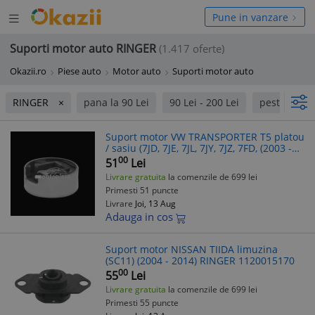
Deschide
hide
Pune in vanzare
meniul
niul
Suporti motor auto RINGER
(1.417 oferte)
Okazii.ro
Piese auto
Motor auto
Suporti motor auto
RINGER
pana la 90 Lei
90 Lei - 200 Lei
peste 200 L
Suport motor VW TRANSPORTER T5 platou
/ sasiu (7JD, 7JE, 7JL, 7JY, 7JZ, 7FD, (2003 -
2016) RINGER 1120015020
00
51
Lei
Livrare gratuita
la comenzile de 699 lei
Primesti 51 puncte
Livrare
Joi, 13 Aug
Adauga in cos
Suport motor NISSAN TIIDA limuzina
(SC11) (2004 - 2014) RINGER 1120015170
00
55
Lei
Livrare gratuita
la comenzile de 699 lei
Primesti 55 puncte