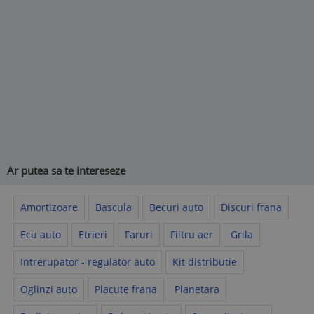
Ar putea sa te intereseze
Amortizoare
Bascula
Becuri auto
Discuri frana
Ecu auto
Etrieri
Faruri
Filtru aer
Grila
Intrerupator - regulator auto
Kit distributie
Oglinzi auto
Placute frana
Planetara