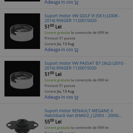
Adauga in cos
Suport motor VW GOLF VI (5K1) (2008 -
2014) RINGER 1120015020
00
51
Lei
Livrare gratuita
la comenzile de 699 lei
Primesti 51 puncte
Livrare
Joi, 13 Aug
Adauga in cos
Suport motor VW PASSAT B7 (362) (2010 -
2016) RINGER 1120015020
00
51
Lei
Livrare gratuita
la comenzile de 699 lei
Primesti 51 puncte
Livrare
Joi, 13 Aug
Adauga in cos
Suport motor RENAULT MEGANE II
Hatchback Van (KM0/2_) (2003 - 2009)
RINGER 1120015170
00
55
Lei
Livrare gratuita
la comenzile de 699 lei