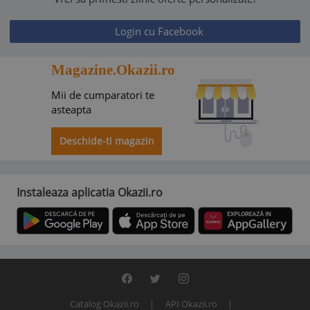
Login cu Facebook
Magazine.Okazii.ro
Mii de cumparatori te
asteapta
Deschide-ti magazin
Instaleaza aplicatia Okazii.ro
Catalog Okazii.ro
API Okazii.ro