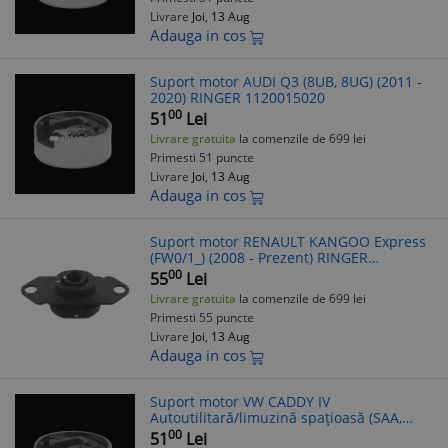
Livrare
Joi, 13 Aug
Adauga in cos
Suport motor AUDI Q3 (8UB, 8UG) (2011 -
2020) RINGER 1120015020
00
51
Lei
Livrare gratuita
la comenzile de 699 lei
Primesti 51 puncte
Livrare
Joi, 13 Aug
Adauga in cos
Suport motor RENAULT KANGOO Express
(FW0/1_) (2008 - Prezent) RINGER
1120015170
00
55
Lei
Livrare gratuita
la comenzile de 699 lei
Primesti 55 puncte
Livrare
Joi, 13 Aug
Adauga in cos
Suport motor VW CADDY IV
Autoutilitară/limuzină spațioasă (SAA,
SAH) (2015 - Prezent) RINGER 1120015020
00
51
Lei