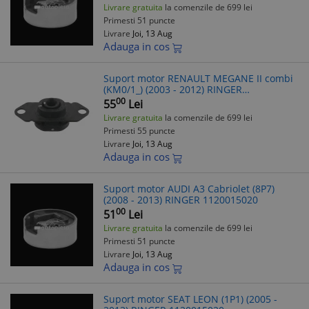
Livrare gratuita
la comenzile de 699 lei
Primesti 51 puncte
Livrare
Joi, 13 Aug
Adauga in cos
Suport motor RENAULT MEGANE II combi
(KM0/1_) (2003 - 2012) RINGER
1120015170
00
55
Lei
Livrare gratuita
la comenzile de 699 lei
Primesti 55 puncte
Livrare
Joi, 13 Aug
Adauga in cos
Suport motor AUDI A3 Cabriolet (8P7)
(2008 - 2013) RINGER 1120015020
00
51
Lei
Livrare gratuita
la comenzile de 699 lei
Primesti 51 puncte
Livrare
Joi, 13 Aug
Adauga in cos
Suport motor SEAT LEON (1P1) (2005 -