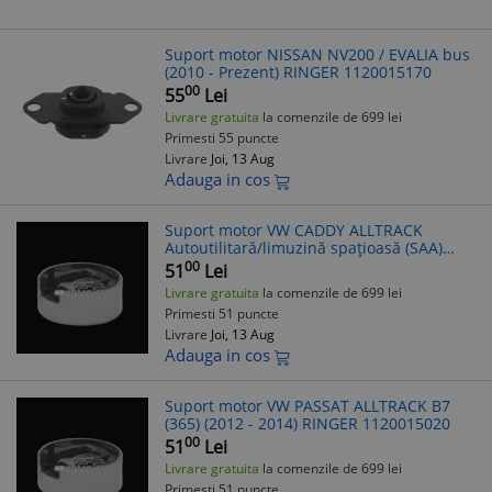
Suport motor NISSAN NV200 / EVALIA bus
(2010 - Prezent) RINGER 1120015170
00
55
Lei
Livrare gratuita
la comenzile de 699 lei
Primesti 55 puncte
Livrare
Joi, 13 Aug
Adauga in cos
Suport motor VW CADDY ALLTRACK
Autoutilitară/limuzină spațioasă (SAA)
(2015 - Prezent) RINGER 1120015020
00
51
Lei
Livrare gratuita
la comenzile de 699 lei
Primesti 51 puncte
Livrare
Joi, 13 Aug
Adauga in cos
Suport motor VW PASSAT ALLTRACK B7
(365) (2012 - 2014) RINGER 1120015020
00
51
Lei
Livrare gratuita
la comenzile de 699 lei
Primesti 51 puncte