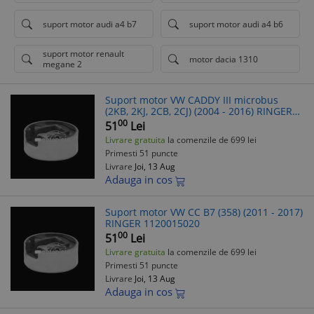
suport motor audi a4 b7
suport motor audi a4 b6
suport motor renault
motor dacia 1310
megane 2
Suport motor VW CADDY III microbus
(2KB, 2KJ, 2CB, 2CJ) (2004 - 2016) RINGER
1120015020
00
51
Lei
Livrare gratuita
la comenzile de 699 lei
Primesti 51 puncte
Livrare
Joi, 13 Aug
Adauga in cos
Suport motor VW CC B7 (358) (2011 - 2017)
RINGER 1120015020
00
51
Lei
Livrare gratuita
la comenzile de 699 lei
Primesti 51 puncte
Livrare
Joi, 13 Aug
Adauga in cos