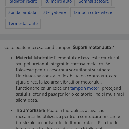
Radiator racire
Rulmenti auto
Semnalizatoare
Sonda lambda
Stergatoare
Tampon cutie viteze
Termostat auto
Ce te poate interesa cand cumperi
Suporti motor auto
?
Material fabricatie
: Elementul de baza este cauciucul
sau poliuretanul integrat in carcasa metalica. Se
foloseste pentru absorbtia socurilor si sustinere.
Unicitatea sa consta in flexibilitatea controlata, care
ajuta direct la izolarea vibratiilor motorului,
functionand ca un excelent
tampon motor
, protejand
sasiul si oferind pasagerilor o calatorie lina si mult mai
silentioasa.
Tip amortizare
: Poate fi hidraulica, activa sau
mecanica. Se utilizeaza pentru a contracara miscarile
bruste ale propulsorului in timpul rularii. Prin fluidul
intern sau structura solida, acest detaliu unic