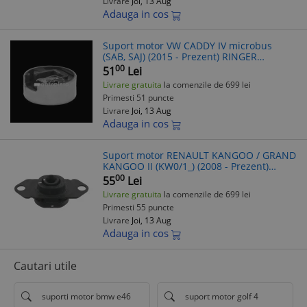
Livrare
Joi, 13 Aug
Adauga in cos
Suport motor VW CADDY IV microbus
(SAB, SAJ) (2015 - Prezent) RINGER
1120015020
00
51
Lei
Livrare gratuita
la comenzile de 699 lei
Primesti 51 puncte
Livrare
Joi, 13 Aug
Adauga in cos
Suport motor RENAULT KANGOO / GRAND
KANGOO II (KW0/1_) (2008 - Prezent)
RINGER 1120015170
00
55
Lei
Livrare gratuita
la comenzile de 699 lei
Primesti 55 puncte
Livrare
Joi, 13 Aug
Adauga in cos
Cautari utile
suporti motor bmw e46
suport motor golf 4