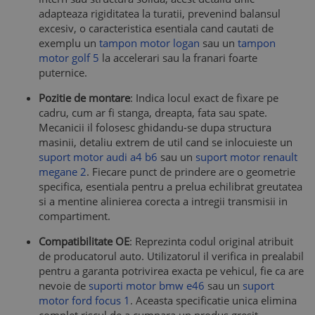
adapteaza rigiditatea la turatii, prevenind balansul
excesiv, o caracteristica esentiala cand cautati de
exemplu un
tampon motor logan
sau un
tampon
motor golf 5
la accelerari sau la franari foarte
puternice.
Pozitie de montare
: Indica locul exact de fixare pe
cadru, cum ar fi stanga, dreapta, fata sau spate.
Mecanicii il folosesc ghidandu-se dupa structura
masinii, detaliu extrem de util cand se inlocuieste un
suport motor audi a4 b6
sau un
suport motor renault
megane 2
. Fiecare punct de prindere are o geometrie
specifica, esentiala pentru a prelua echilibrat greutatea
si a mentine alinierea corecta a intregii transmisii in
compartiment.
Compatibilitate OE
: Reprezinta codul original atribuit
de producatorul auto. Utilizatorul il verifica in prealabil
pentru a garanta potrivirea exacta pe vehicul, fie ca are
nevoie de
suporti motor bmw e46
sau un
suport
motor ford focus 1
. Aceasta specificatie unica elimina