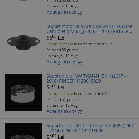
Primesti 55 puncte
Livrare
Joi, 13 Aug
Adauga in cos
Suport motor RENAULT MEGANE II Coupé-
Cabriolet (EM0/1_) (2003 - 2010) RINGER
1120015170
00
55
Lei
Livrare gratuita
la comenzile de 699 lei
Primesti 55 puncte
Livrare
Joi, 13 Aug
Adauga in cos
Suport motor VW TIGUAN (5N_) (2007 -
2018) RINGER 1120015020
00
51
Lei
Livrare gratuita
la comenzile de 699 lei
Primesti 51 puncte
Livrare
Joi, 13 Aug
Adauga in cos
Suport motor AUDI TT Roadster (8J9) (2007
- 2014) RINGER 1120015020
00
51
Lei