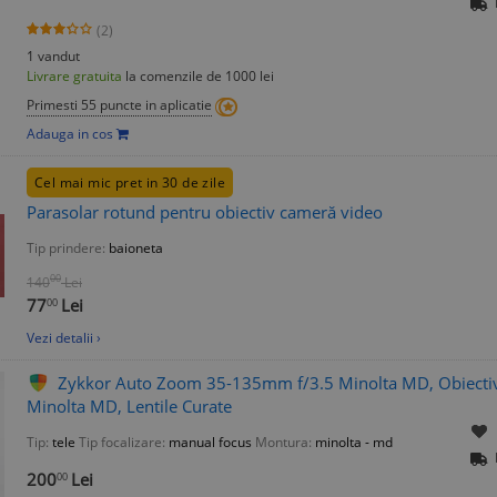
(2)
1 vandut
Livrare gratuita
la comenzile de 1000 lei
Primesti 55 puncte in aplicatie
Adauga in cos
Cel mai mic pret in 30 de zile
Parasolar rotund pentru obiectiv cameră video
Tip prindere:
baioneta
00
140
Lei
77
Lei
00
Vezi detalii ›
Zykkor Auto Zoom 35-135mm f/3.5 Minolta MD, Obiecti
Minolta MD, Lentile Curate
Tip:
tele
Tip focalizare:
manual focus
Montura:
minolta - md
200
Lei
00