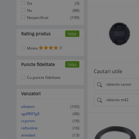
Da
(3)
Nu
(88)
Nespecificat
(199)
Rating produs
nou
Minim
Puncte fidelitate
nou
Cautari utile
Cu puncte fidelitate
obiectiv canon
Vanzatori
obiectiv m42
elhakim
(105)
sgdf897g9
(40)
crysmm
(16)
raftonline
(16)
anaidad
(13)