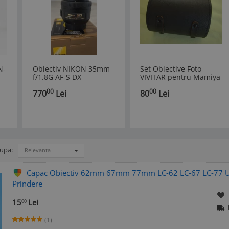
N-
Obiectiv NIKON 35mm
Set Obiective Foto
f/1.8G AF-S DX
VIVITAR pentru Mamiya
(Telephoto + Wide
00
00
770
Lei
80
Lei
Angle) 52mm - NOI
dupa:
Relevanta
Capac Obiectiv 62mm 67mm 77mm LC-62 LC-67 LC-77 Unive
Prindere
15
Lei
00
(1)