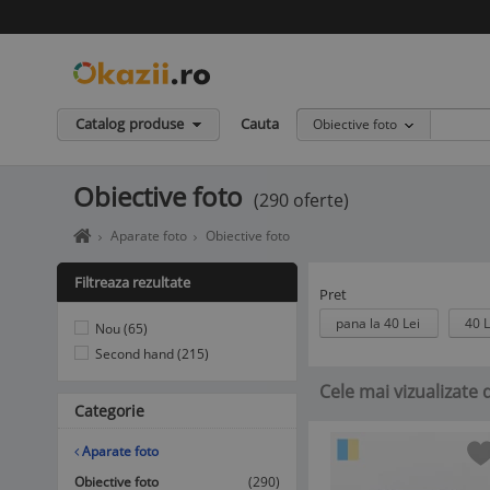
Catalog produse
Cauta
Obiective foto
Obiective foto
(290 oferte)
Home
Aparate foto
Obiective foto
page
okazii.ro
Filtreaza rezultate
-
Pret
Cumperi
pana la 40 Lei
40 L
Nou (65)
in
siguranta
Second hand (215)
de
Cele mai vizualizate 
la
Categorie
vanzatori
de
incredere
Aparate foto
Obiective foto
(290)