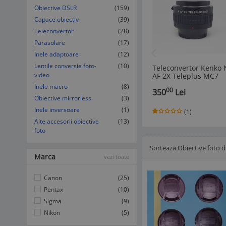
Obiective DSLR
(159)
Capace obiectiv
(39)
Teleconvertor
(28)
Parasolare
(17)
Inele adaptoare
(12)
Lentile conversie foto-
(10)
Teleconvertor Kenko 
video
AF 2X Teleplus MC7
DGX Nikon F-mount
Inele macro
(8)
00
350
Lei
Obiective mirrorless
(3)
Inele inversoare
(1)
(1)
Alte accesorii obiective
(13)
foto
Sorteaza Obiective foto 
Afisare Lista
Afisare galerie
Marca
vezi toate
Canon
(25)
Pentax
(10)
Sigma
(9)
Nikon
(5)