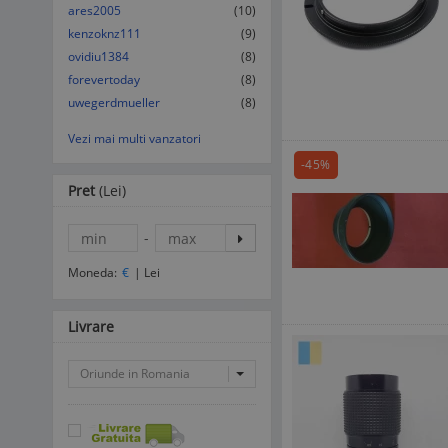
ares2005
(10)
kenzoknz111
(9)
ovidiu1384
(8)
forevertoday
(8)
uwegerdmueller
(8)
Vezi mai multi vanzatori
-45%
Pret
(Lei)
-
Moneda:
€
|
Lei
Livrare
Oriunde in Romania