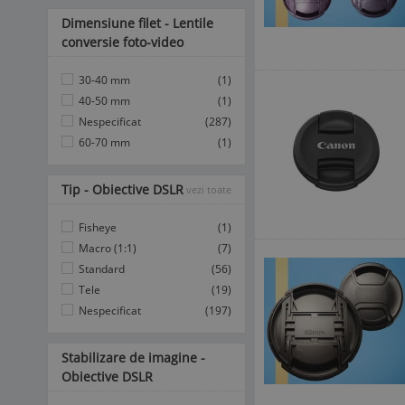
Dimensiune filet - Lentile
conversie foto-video
30-40 mm
(1)
40-50 mm
(1)
Nespecificat
(287)
60-70 mm
(1)
Tip - Obiective DSLR
vezi toate
Fisheye
(1)
Macro (1:1)
(7)
Standard
(56)
Tele
(19)
Nespecificat
(197)
Stabilizare de imagine -
Obiective DSLR