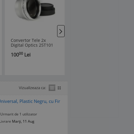
Convertor Tele 2x
Set 3 bucati capac fata
Digital Optics 25T101
Sony E ( mirrorless)
25mm
00
00
100
Lei
20
Lei
Vizualizeaza ca:
rsal, Plastic Negru, cu Fir
Urmarit de 1 utilizator
Livrare
Marți, 11 Aug