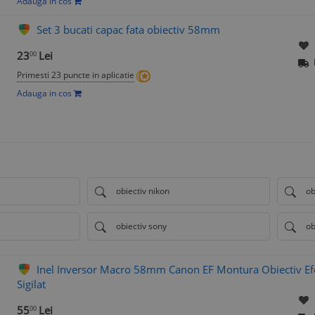
Adauga in cos
Set 3 bucati capac fata obiectiv 58mm
23
Lei
00
Primesti 23 puncte in aplicatie
Adauga in cos
obiectiv nikon
ob
obiectiv sony
ob
Inel Inversor Macro 58mm Canon EF Montura Obiectiv Ef
Sigilat
55
Lei
00