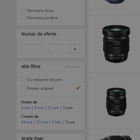
Persoana fizica
Persoana juridica
Numar de oferte
-
Alte filtre
vezi toate
Cu reducere de pret
Produs original
Active de
3 ore
|
6 ore
|
12 ore
| Toate
Create de
24 ore
|
72 ore
|
7 zile
| Toate
Arata doar