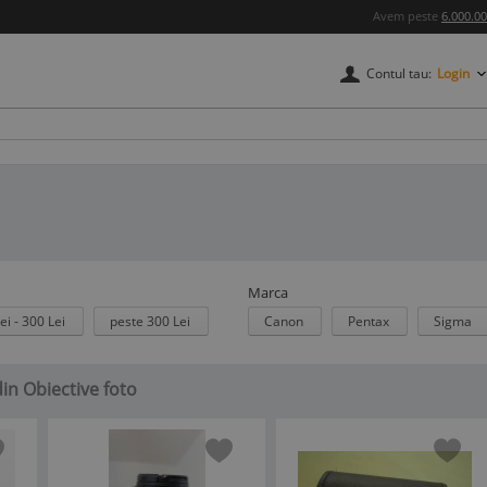
Avem peste
6.000.0
Contul tau:
Login
Marca
ei - 300 Lei
peste 300 Lei
Canon
Pentax
Sigma
din Obiective foto