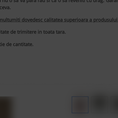
nu o sa va para rau si ca o sa reveniti cu drag. Garant
ceva.
 multumiti dovedesc calitatea superioara a produsului
tate de trimitere in toata tara.
ie de cantitate.