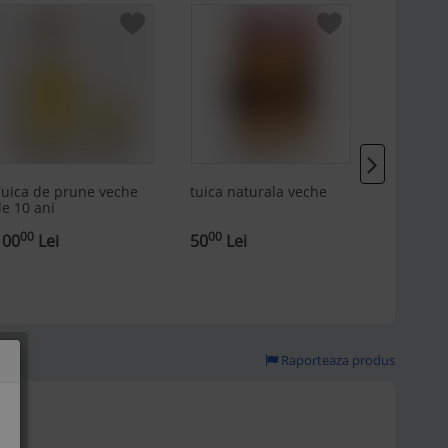
uica de prune veche
tuica naturala veche
Vand tui
e 10 ani
10 litri,
producti
00
00
00
100
Lei
50
Lei
989
Le
Raporteaza produs