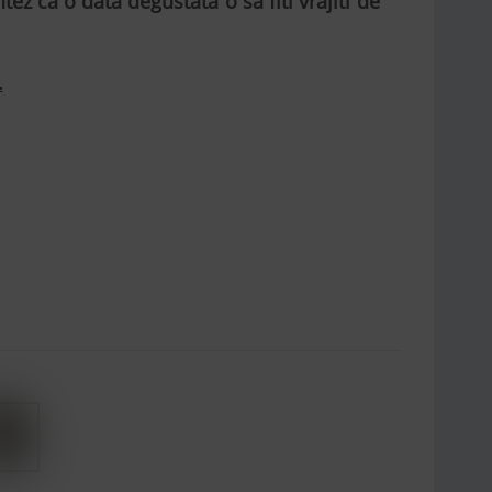
ez ca o data degustata o sa fiti vrajiti de
.