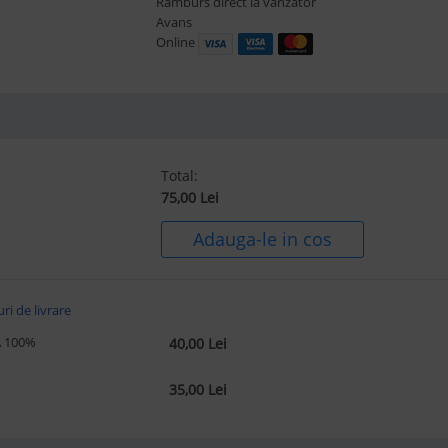
Ramburs direct la vanzator
Avans
Online
Total:
75,00
Lei
Adauga-le in cos
ri de livrare
A 100%
40,00
Lei
35,00
Lei