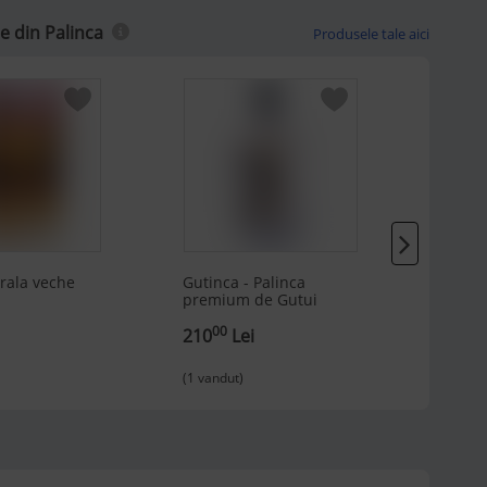
 din Palinca
Produsele tale aici
urala veche
Gutinca - Palinca
Pălinc
premium de Gutui
00
00
210
Lei
60
L
(1 vandut)