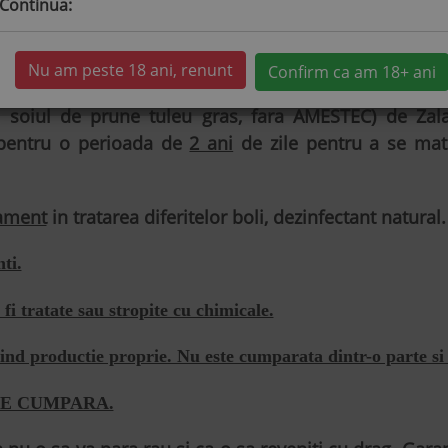
Continua:
Nu am peste 18 ani, renunt
Confirm ca am 18+ ani
soiul de prune tuleu gras, fara AMESTEC) de Zalau,
 pentru o perioada de
2 ani
de zile pentru a se matu
ament
in tratarea diferitelor boli, dezinfectant natural.
ti.
fi tratate sau stropite cu chimicale.
fiind productie proprie. Nu este cumparata dintr-o parte si
SE CUMPARA.