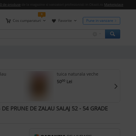
00 de produse
de la magazine si vanzatori profesionisti in Okazii.ro
Marketplace
0
Cos cumparaturi
Favorite
Pune in vanzare
lau
tuica naturala veche
50
Lei
00
 DE PRUNE DE ZALAU SALAJ 52 - 54 GRADE