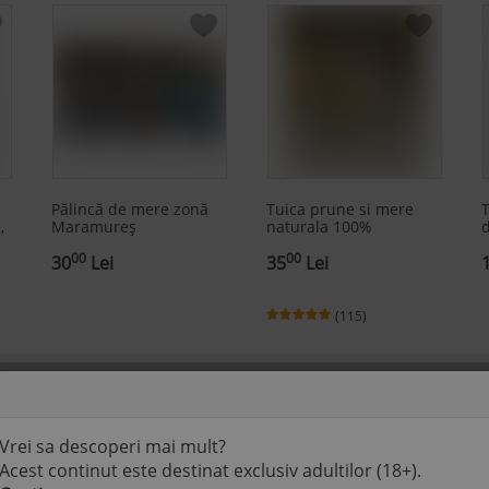
Pălincă de mere zonă
Tuica prune si mere
T
,
Maramureș
naturala 100%
d
00
00
30
Lei
35
Lei
(115)
Vrei sa descoperi mai mult?
această pagină.
Acest continut este destinat exclusiv adultilor (18+).