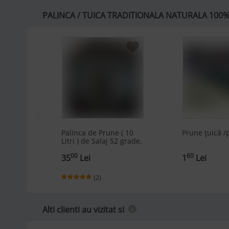
PALINCA / TUICA TRADITIONALA NATURALA 100% D
Palinca de Prune ( 10
Prune țuică /
Litri ) de Salaj 52 grade,
Tuleu Romanesc,
00
60
Productie Proprie,
35
Lei
1
Lei
Livrare Rapida
(2)
Alti clienti au vizitat si