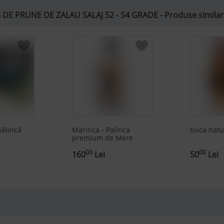
E PRUNE DE ZALAU SALAJ 52 - 54 GRADE - Produse similare
pălincă
Marinca - Palinca
tuica nat
premium de Mere
00
00
160
Lei
50
Lei