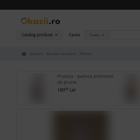
Catalog produse
Cauta
Toate
Home page okazii.ro - Cumperi in siguranta de la vanzatori de in
Bauturi
Bauturi alcoolice
Palinca
Pruinca - palinca premium
de prune
180
Lei
00