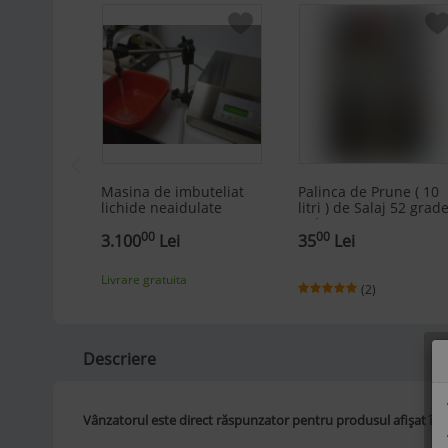
Masina de imbuteliat
Palinca de Prune ( 10
lichide neaidulate
litri ) de Salaj 52 grade
Tuleu Romanesc,
00
00
3.100
Lei
Productie Proprie,
35
Lei
Livrare Rapida
Livrare gratuita
(2)
Descriere
Vânzatorul este direct răspunzator pentru produsul afișat în 