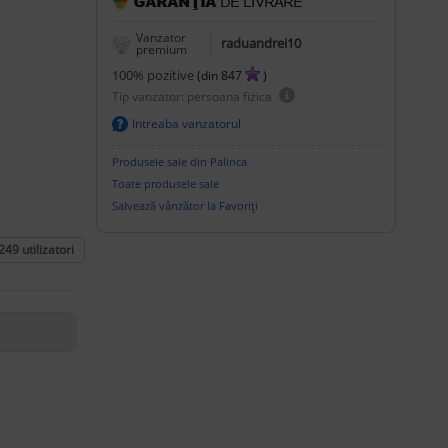
Vanzator
raduandrei10
premium
100
% pozitive
(din
847
)
Tip vanzator: persoana fizica
Intreaba vanzatorul
Produsele sale din Palinca
Toate produsele sale
Salvează vânzător la Favoriți
249
utilizatori