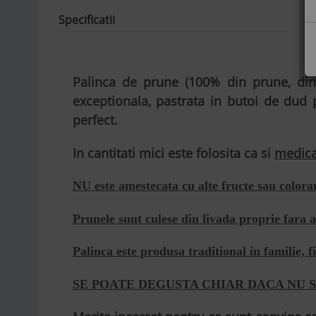
Specificatii
Palinca de prune (100% din prune, din 
exceptionala, pastrata in butoi de dud
perfect.
In cantitati mici este folosita ca si
medic
NU este amestecata cu alte fructe sau coloran
Prunele sunt culese din livada proprie fara a 
Palinca este produsa traditional in familie, 
SE POATE DEGUSTA CHIAR DACA NU 