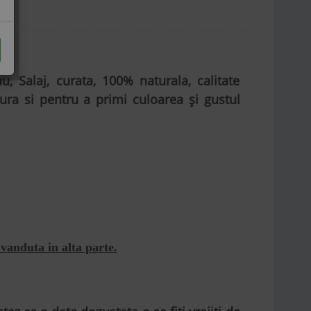
 Salaj, curata, 100% naturala, calitate
ra si pentru a primi culoarea și gustul
 vanduta in alta parte.