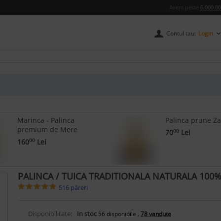
Avem peste
6.000.0
Contul tau:
Login
credere
Marinca - Palinca
Palinca prune Za
premium de Mere
70
Lei
00
160
Lei
00
PALINCA / TUICA TRADITIONALA NATURALA 100%
516 păreri
Disponibilitate:
In stoc
,
56
disponibile
78 vandute