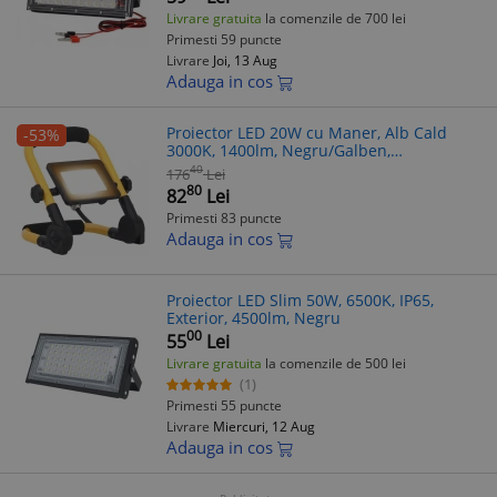
Livrare gratuita
la comenzile de 700 lei
Primesti 59 puncte
Livrare
Joi, 13 Aug
Adauga in cos
Proiector LED 20W cu Maner, Alb Cald
-53%
3000K, 1400lm, Negru/Galben,
Profesional, Exterior
40
176
Lei
80
82
Lei
Primesti 83 puncte
Adauga in cos
Proiector LED Slim 50W, 6500K, IP65,
Exterior, 4500lm, Negru
00
55
Lei
Livrare gratuita
la comenzile de 500 lei
(1)
Primesti 55 puncte
Livrare
Miercuri, 12 Aug
Adauga in cos