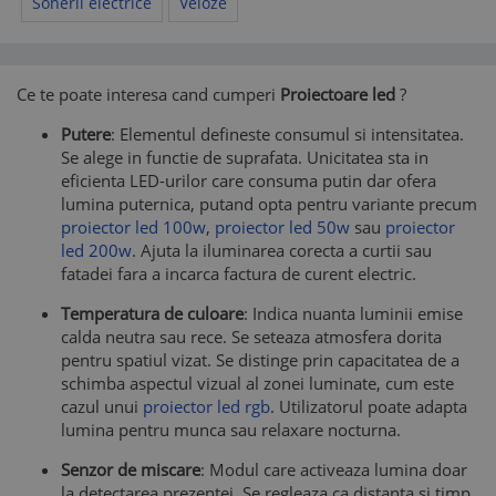
Sonerii electrice
Veioze
Ce te poate interesa cand cumperi
Proiectoare led
?
Putere
: Elementul defineste consumul si intensitatea.
Se alege in functie de suprafata. Unicitatea sta in
eficienta LED-urilor care consuma putin dar ofera
lumina puternica, putand opta pentru variante precum
proiector led 100w
,
proiector led 50w
sau
proiector
led 200w
. Ajuta la iluminarea corecta a curtii sau
fatadei fara a incarca factura de curent electric.
Temperatura de culoare
: Indica nuanta luminii emise
calda neutra sau rece. Se seteaza atmosfera dorita
pentru spatiul vizat. Se distinge prin capacitatea de a
schimba aspectul vizual al zonei luminate, cum este
cazul unui
proiector led rgb
. Utilizatorul poate adapta
lumina pentru munca sau relaxare nocturna.
Senzor de miscare
: Modul care activeaza lumina doar
la detectarea prezentei. Se regleaza ca distanta si timp