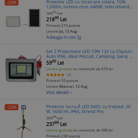
Proiector LED cu incarcare solara, 15W,
-28%
1200lm, lumina rece, 6400K, telecomanda,
maner de transport, gri
90
306
Lei
90
218
Lei
Primesti 219 puncte
Livrare
Joi, 13 Aug
Adauga in cos
Set 2 Proiectoare LED 10W 12V cu Clipsuri
Auto IP66, Ideal Pescuit, Camping, Garaj -
Lumina Puternica, Cablu 2.5m
00
59
Lei
Livrare gratuita
la comenzile de 679 lei
(4)
Primesti 59 puncte
Livrare
Miercuri, 12 Aug
Vezi detalii ›
Proiector lucru,Â LED SMD, cu trepied, 20
-23%
W, 1600 lm, IP65, Strend Pro
00
309
Lei
99
237
Lei
Livrare gratuita
la comenzile de 499 lei
Primesti 238 puncte