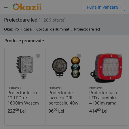
Deschide
hide
Pune in vanzare
meniul
niul
Proiectoare led
(1.206 oferte)
Okazii.ro
Casa
Corpuri de iluminat
Proiectoare led
Produse promovate
Promovat
Promovat
Promovat
Proiector lucru
Proiector de
Proiector lucru
12 LED-uri
lucru cu DRL
LED aluminiu
1600lm Wesem
portocaliu 40w
4100lm rama
HAL193
rosie FT-360
00
00
00
222
Lei
96
Lei
414
Lei
Fristom barci