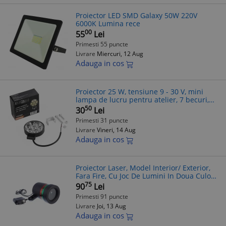
Proiector LED SMD Galaxy 50W 220V
6000K Lumina rece
00
55
Lei
Primesti 55 puncte
Livrare
Miercuri, 12 Aug
Adauga in cos
Proiector 25 W, tensiune 9 - 30 V, mini
lampa de lucru pentru atelier, 7 becuri,
2000 lm 6000K, Kraft
50
30
Lei
Primesti 31 puncte
Livrare
Vineri, 14 Aug
Adauga in cos
Proiector Laser, Model Interior/ Exterior,
Fara Fire, Cu Joc De Lumini In Doua Culori-
Rosu si Verde, PPR
75
90
Lei
Primesti 91 puncte
Livrare
Joi, 13 Aug
Adauga in cos