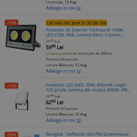
Livrare
Joi, 13 Aug
Adauga in cos
-16%
Cel mai mic pret in 30 de zile
Proiector de Exterior Techstar® 100W,
LED COB, IP66, Lumina Rece, Culoare
6500K, Corp Aluminiu, Suport Reglabil
16
71
Lei
98
59
Lei
Livrare gratuita
la comenzile de 200 lei
Primesti 60 puncte
Livrare
Miercuri, 12 Aug
Adauga in cos
Proiector LED SMD, 30W, 80lm/W, unghi
-14%
120 grade, lumina alb neutra 4500K, IP65,
cablu alimentare 15 cm, negru/alb
40
72
Lei
43
62
Lei
Primesti 62 puncte
Livrare
Miercuri, 12 Aug
Adauga in cos
Resigilat : Reflector LED PNI GreenHouse
-59%