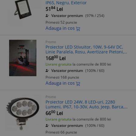
IP65, Negru, Exterior
84
51
Lei
Vanzator premium
(97% / 254)
Primesti 52 puncte
Adauga in cos
Promo
Proiector LED Stivuitor, 10W, 9-64V DC,
Linie Paralela, Rosu, Avertizare Pietoni,
Montaj Lateral, Universal
00
168
Lei
Livrare gratuita
la comenzile de 800 lei
Vanzator premium
(100% / 60)
Primesti 168 puncte
Adauga in cos
Promo
Proiector LED 24W, 8 LED-uri, 2280
Lumeni, IP67, 10-30V, Auto, Jeep, Barca,
Bicicleta, Camion, Negru
00
66
Lei
Livrare gratuita
la comenzile de 800 lei
Vanzator premium
(100% / 60)
Primesti 66 puncte