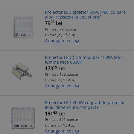
Proiector LED exterior 50W, IP66, culoare
alba, rezistent la apa si praf
28
79
Lei
Primesti 79 puncte
Livrare
Joi, 13 Aug
Adauga in cos
Proiector LED COB modular 100W, IP67,
lumina rece 6000K
19
173
Lei
Primesti 173 puncte
Livrare
Joi, 13 Aug
Adauga in cos
Proiector LED 200W cu grad de protectie
IP66, dimensiuni compacte
43
191
Lei
Primesti 191 puncte
Livrare
Joi, 13 Aug
Adauga in cos