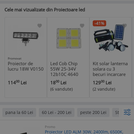
Cele mai vizualizate din Proiectoare led
-41%
Promovat
Proiector de
Led Cob Chip
Kit solar lanterna
lucru 18W V0150
55W 25-34V
solara cu 3
12b10C 4640
becuri incarcare
pastila led
telefon radio
00
00
00
114
Lei
18
Lei
129
Lei
mp3 bluetooth
(6 vandute)
(2 vandute)
pana la 60 Lei
60 Lei - 200 Lei
peste 200 Lei
Strend P
Promo
Proiector LED ALM 30W, 2400lm, 6500K,