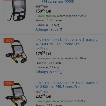
lm IP44 cu senzor 4000K
00
195
Lei
00
150
Lei
Livrare gratuita
la comenzile de 499 lei
Primesti 150 puncte
Livrare
Joi, 13 Aug
Adauga in cos
Proiector lucru,Â LED SMD, cuÂ stativ, 20
-23%
W, 1600 lm, IP65, Strend Pro
00
225
Lei
01
173
Lei
Livrare gratuita
la comenzile de 499 lei
Primesti 173 puncte
Livrare
Joi, 13 Aug
Adauga in cos
Proiector lucru,Â LED SMD,Â cu stativ, 30
-23%
W, 2400 lm, IP65, Strend Pro
00
302
Lei
01
232
Lei
Livrare gratuita
la comenzile de 499 lei
Primesti 232 puncte