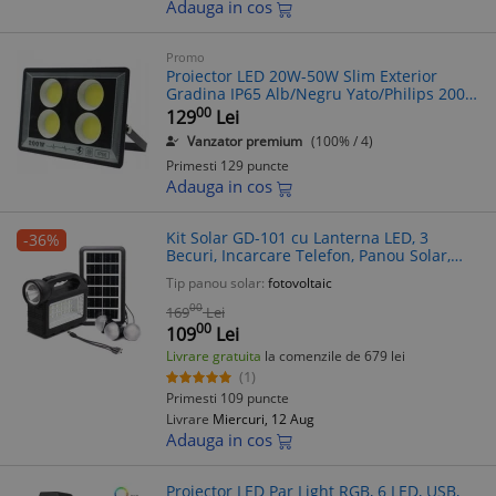
Adauga in cos
Promo
Proiector LED 20W-50W Slim Exterior
Gradina IP65 Alb/Negru Yato/Philips 2000-
4000lm Lumina Rece/Calda cu Senzor
00
129
Lei
Vanzator premium
(100% / 4)
Primesti 129 puncte
Adauga in cos
Kit Solar GD-101 cu Lanterna LED, 3
-36%
Becuri, Incarcare Telefon, Panou Solar,
Powerbank, Iluminat Autonom
Tip panou solar:
fotovoltaic
00
169
Lei
00
109
Lei
Livrare gratuita
la comenzile de 679 lei
(1)
Primesti 109 puncte
Livrare
Miercuri, 12 Aug
Adauga in cos
Proiector LED Par Light RGB, 6 LED, USB,