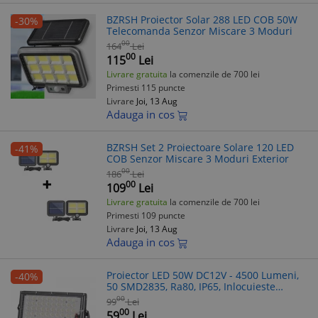
BZRSH Proiector Solar 288 LED COB 50W
-30%
Telecomanda Senzor Miscare 3 Moduri
00
164
Lei
00
115
Lei
Livrare gratuita
la comenzile de 700 lei
Primesti 115 puncte
Livrare
Joi, 13 Aug
Adauga in cos
BZRSH Set 2 Proiectoare Solare 120 LED
-41%
COB Senzor Miscare 3 Moduri Exterior
00
186
Lei
00
109
Lei
Livrare gratuita
la comenzile de 700 lei
Primesti 109 puncte
Livrare
Joi, 13 Aug
Adauga in cos
Proiector LED 50W DC12V - 4500 Lumeni,
-40%
50 SMD2835, Ra80, IP65, Inlocuieste
Halogen 250W
00
99
Lei
00
59
Lei