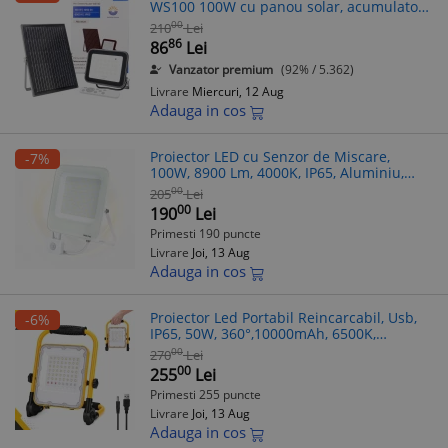
WS100 100W cu panou solar, acumulator
100
00
210
Lei
86
86
Lei
Vanzator premium
(92% / 5.362)
Livrare
Miercuri, 12 Aug
Adauga in cos
Proiector LED cu Senzor de Miscare,
-7%
100W, 8900 Lm, 4000K, IP65, Aluminiu,
White
00
205
Lei
00
190
Lei
Primesti 190 puncte
Livrare
Joi, 13 Aug
Adauga in cos
Proiector Led Portabil Reincarcabil, Usb,
-6%
IP65, 50W, 360°,10000mAh, 6500K,
Aluminum, Black/Yellow
00
270
Lei
00
255
Lei
Primesti 255 puncte
Livrare
Joi, 13 Aug
Adauga in cos