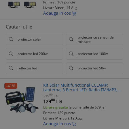
Primesti 169 puncte
Livrare
Vineri, 14 Aug
Adauga in cos
Cautari utile
proiector cu senzor de
proiector solar
miscare
proiector led 200w
proiector led 100w
reflector led
proiector led 50w
Kit Solar Multifunctional CCLAMP:
-41%
Lanterna, 3 Becuri LED, Radio FM/MP3,
Bluetooth, Incarcare Telefon, Acumulator
00
219
Lei
9000mAh, Panou Solar
00
129
Lei
Livrare gratuita
la comenzile de 679 lei
Primesti 129 puncte
Livrare
Miercuri, 12 Aug
Adauga in cos