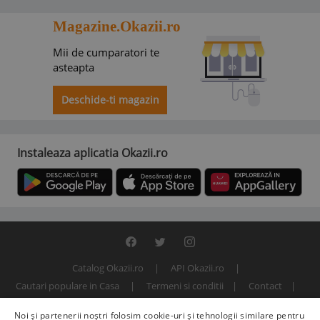
Magazine.Okazii.ro
Mii de cumparatori te
asteapta
Deschide-ti magazin
Instaleaza aplicatia Okazii.ro
Catalog Okazii.ro
API Okazii.ro
Cautari populare in Casa
Termeni si conditii
Contact
Politica de confidentialitate
ANPC
SOL
Noi și partenerii noștri folosim cookie-uri și tehnologii similare pentru