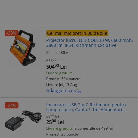
-23%
Cel mai mic pret in 30 de zile
Proiector lucru, LED COB, 30 W, 6600 mAh,
2800 lm, IP54, Richmann Exclusive
26 cm:
230 v
00
655
Lei
00
504
Lei
Livrare gratuita
Primesti 504 puncte
Livrare
Joi, 13 Aug
Adauga in cos
Incarcator USB Tip C Richmann pentru
-24%
Lampa Lucru, Cablu 1.1m, Alimentare
100-240V, Iesire 5V 1A
00
33
Lei
00
25
Lei
Livrare gratuita
la comenzile de 499 lei
Primesti 25 puncte