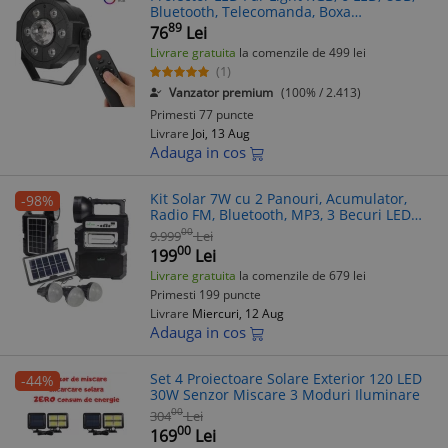
Bluetooth, Telecomanda, Boxa
Incorporata, Mini Glob Rotativ, Negru
89
76
Lei
Livrare gratuita
la comenzile de 499 lei
(1)
Vanzator premium
(100% / 2.413)
Primesti 77 puncte
Livrare
Joi, 13 Aug
Adauga in cos
Kit Solar 7W cu 2 Panouri, Acumulator,
-98%
Radio FM, Bluetooth, MP3, 3 Becuri LED
SMD, USB, Incarcare Telefon, Camping,
00
9.999
Lei
Urgenta
00
199
Lei
Livrare gratuita
la comenzile de 679 lei
Primesti 199 puncte
Livrare
Miercuri, 12 Aug
Adauga in cos
Set 4 Proiectoare Solare Exterior 120 LED
-44%
30W Senzor Miscare 3 Moduri Iluminare
00
304
Lei
00
169
Lei