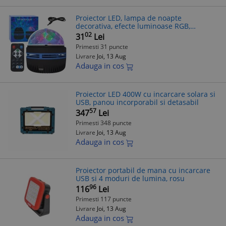
Proiector LED, lampa de noapte
decorativa, efecte luminoase RGB,
7.9x9.6cm
02
31
Lei
Primesti 31 puncte
Livrare
Joi, 13 Aug
Adauga in cos
Proiector LED 400W cu incarcare solara si
USB, panou incorporabil si detasabil
57
347
Lei
Primesti 348 puncte
Livrare
Joi, 13 Aug
Adauga in cos
Proiector portabil de mana cu incarcare
USB si 4 moduri de lumina, rosu
96
116
Lei
Primesti 117 puncte
Livrare
Joi, 13 Aug
Adauga in cos