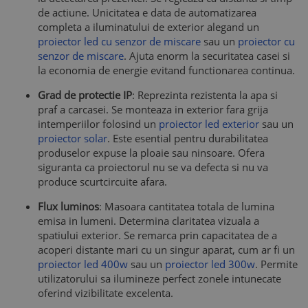
de actiune. Unicitatea e data de automatizarea
completa a iluminatului de exterior alegand un
proiector led cu senzor de miscare
sau un
proiector cu
senzor de miscare
. Ajuta enorm la securitatea casei si
la economia de energie evitand functionarea continua.
Grad de protectie IP
: Reprezinta rezistenta la apa si
praf a carcasei. Se monteaza in exterior fara grija
intemperiilor folosind un
proiector led exterior
sau un
proiector solar
. Este esential pentru durabilitatea
produselor expuse la ploaie sau ninsoare. Ofera
siguranta ca proiectorul nu se va defecta si nu va
produce scurtcircuite afara.
Flux luminos
: Masoara cantitatea totala de lumina
emisa in lumeni. Determina claritatea vizuala a
spatiului exterior. Se remarca prin capacitatea de a
acoperi distante mari cu un singur aparat, cum ar fi un
proiector led 400w
sau un
proiector led 300w
. Permite
utilizatorului sa ilumineze perfect zonele intunecate
oferind vizibilitate excelenta.