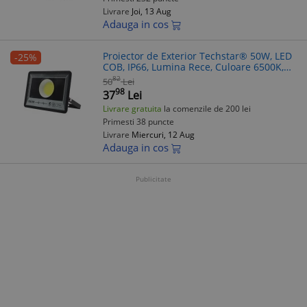
Livrare
Joi, 13 Aug
Adauga in cos
Proiector de Exterior Techstar® 50W, LED
-25%
COB, IP66, Lumina Rece, Culoare 6500K,
Corp Aluminiu, Suport Reglabil
82
50
Lei
98
37
Lei
Livrare gratuita
la comenzile de 200 lei
Primesti 38 puncte
Livrare
Miercuri, 12 Aug
Adauga in cos
Publicitate