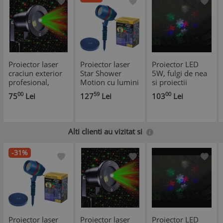
Proiector laser
Proiector laser
Proiector LED
craciun exterior
Star Shower
5W, fulgi de nea
profesional,
Motion cu lumini
si proiectii
telecomanda,
efect 3D
luminoase
00
59
00
75
Lei
127
Lei
103
Lei
metal inoxidabil,
holografic
Star Shower
Motion
Alti clienti au vizitat si
-31%
Proiector laser
Proiector laser
Proiector LED