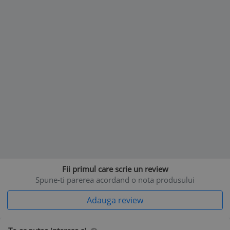
stroboscop, timer;
- acesta poate rula in mod auto sau controlat din telecomanda;
- telecomanda alimentata cu baterii;
- recomandat pentru exterior intrucat are clasa protectie IP65, factor de
protectie acumulator IP44;
- carcasa solida din ABS;
- dimensiuni 7 x 7 x 7.9 cm;
- acesta fi pozitionat la baza solului gratie suportului ce se infige in
pamant;
- inaltime suport ce se infige in pamant 15.5 cm;
Pachetul contine Proiector laser, adaptor priza, telecomanda, suport
proiector.
Fii primul care scrie un review
Spune-ti parerea acordand o nota produsului
Adauga review