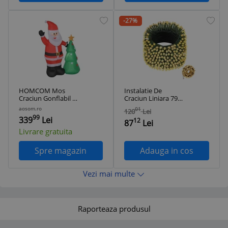
-27%
HOMCOM Mos
Instalatie De
Craciun Gonflabil cu
Craciun Liniara 79
Brad, Decoratiune
M, Pentru
aosom.ro
01
120
Lei
de Craciun pentru
Exterior/Interior ,
99
339
Lei
12
Exterior cu Lumini
Cu 8 jocuri de
87
Lei
cu LED | Aosom
lumini, Alb Cald
Livrare gratuita
Romania
Spre magazin
Adauga in cos
Vezi mai multe
Raporteaza produsul