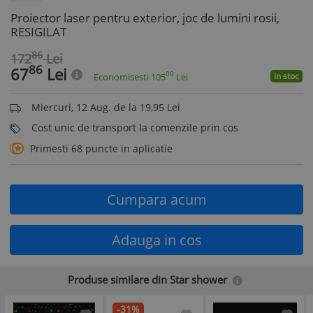
Proiector laser pentru exterior, joc de lumini rosii,
RESIGILAT
86
172
Lei
86
67
Lei
00
in stoc
Economisesti
105
Lei
Miercuri, 12 Aug. de la 19,95 Lei
Cost unic de transport la comenzile prin cos
Primesti 68 puncte in aplicatie
Cumpara acum
Adauga in cos
Produse similare din Star shower
-31%