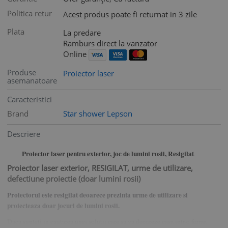
Politica retur
Acest produs poate fi returnat in 3 zile
Plata
La predare
Ramburs direct la vanzator
Online
Produse
Proiector laser
asemanatoare
Caracteristici
Brand
Star shower Lepson
Descriere
Proiector laser pentru exterior, joc de lumini rosii, Resigilat
Proiector laser exterior, RESIGILAT, urme de utilizare,
defectiune proiectie (doar lumini rosii)
Proiectorul este resigilat deoarece prezinta urme de utilizare si
proiecteaza doar jocuri de lumini rosii.
Daca sunteti in cautarea unei solutii care sa va decoreze casa intr-o forma