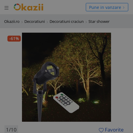
Deschide meniul
hide meniul
Pune in vanzare
Okazii.ro
Decoratiuni
Decoratiuni craciun
Star shower
-61%
1/10
Favorite