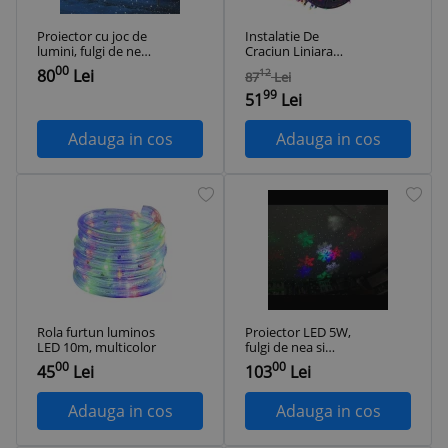
Proiector cu joc de
Instalatie De
lumini, fulgi de nea,
Craciun Liniara
LED, 4W
Multicolora, Cu 8
00
80
Lei
12
87
Lei
Jocuri De Lumini,
99
Lungime de 40 m,
51
Lei
Ideala Pentru A
Creea Decor De
Adauga in cos
Adauga in cos
Poveste,
Interior/Exterior
Acoperit,
Rola furtun luminos
Proiector LED 5W,
LED 10m, multicolor
fulgi de nea si
proiectii luminoase
00
00
45
Lei
103
Lei
Adauga in cos
Adauga in cos