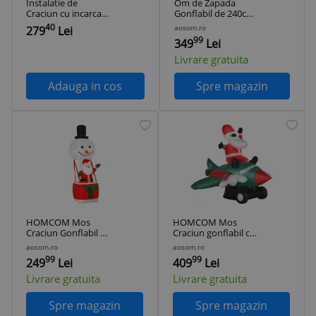
Instalatie de
Om de Zapada
Craciun cu incarcare
Gonflabil de 240cm,
solara, 1000 led,
Decoratiune de
40
aosom.ro
279
Lei
100M, TAG
Craciun pentru
99
349
Lei
Exterior cu Lumini
cu LED, decoratiune
Livrare gratuita
gonflabila
HOMCOM | Aosom
Adauga in cos
Spre magazin
Romania
HOMCOM Mos
HOMCOM Mos
Craciun Gonflabil pe
Craciun gonflabil cu
Balon cu Lumini
Lumini LED pentru
aosom.ro
aosom.ro
LED Integrate,
Exterior
99
99
249
Lei
409
Lei
Decoratiune de
decoratiune de
Craciun pentru
Craciun | Aosom
Livrare gratuita
Livrare gratuita
Exterior | AOSOM
Romania
RO
Spre magazin
Spre magazin