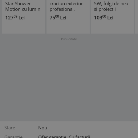
Star Shower
craciun exterior
5W, fulgi de nea
Motion cu lumini
profesional,
si proiectii
efect 3D
telecomanda,
luminoase
59
00
00
127
Lei
75
Lei
103
Lei
holografic
metal inoxidabil,
Star Shower
Motion
Publicitate
Stare
Nou
Garantie
Ofer garanție, Cu factură