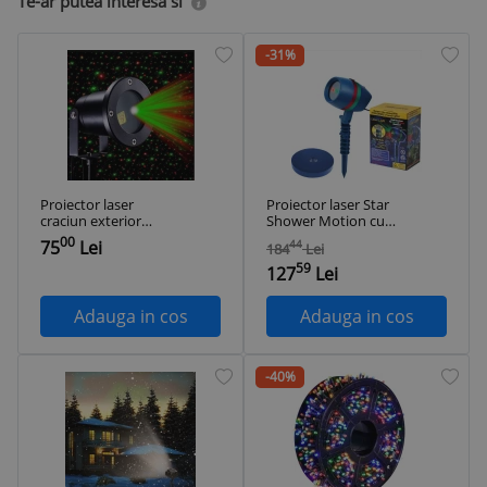
Te-ar putea interesa si
-31%
Proiector laser
Proiector laser Star
craciun exterior
Shower Motion cu
profesional,
lumini efect 3D
00
75
Lei
44
184
Lei
telecomanda, metal
holografic
59
inoxidabil, Star
127
Lei
Shower Motion
Adauga in cos
Adauga in cos
-40%