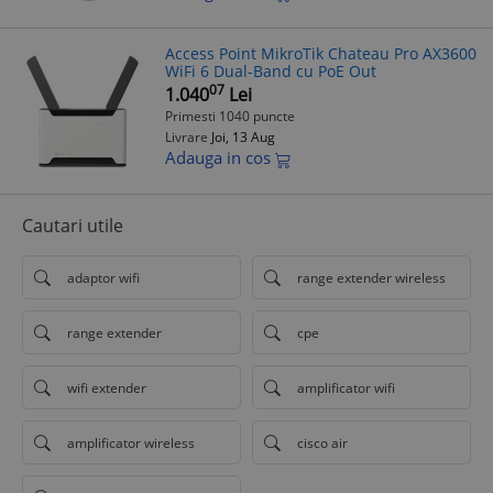
Access Point MikroTik Chateau Pro AX3600
WiFi 6 Dual-Band cu PoE Out
07
1.040
Lei
Primesti 1040 puncte
Livrare
Joi, 13 Aug
Adauga in cos
Cautari utile
adaptor wifi
range extender wireless
range extender
cpe
wifi extender
amplificator wifi
amplificator wireless
cisco air