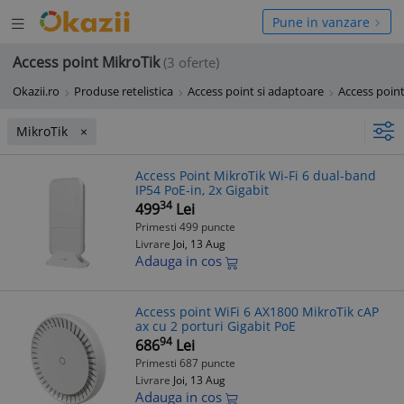
Deschide
hide
Pune in vanzare
meniul
niul
Access point MikroTik
(3 oferte)
Okazii.ro
Produse retelistica
Access point si adaptoare
Access poin
MikroTik
Access Point MikroTik Wi‑Fi 6 dual-band
IP54 PoE-in, 2x Gigabit
34
499
Lei
Primesti 499 puncte
Livrare
Joi, 13 Aug
Adauga in cos
Access point WiFi 6 AX1800 MikroTik cAP
ax cu 2 porturi Gigabit PoE
94
686
Lei
Primesti 687 puncte
Livrare
Joi, 13 Aug
Adauga in cos