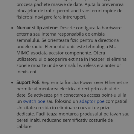
procesa pachete masive de date. Ajuta la prevenirea
blocajelor de trafic, permitand transferuri rapide de
fisiere si navigare fara intreruperi.
Numar si tip antene
: Descrie configuratia hardware
externa sau interna responsabila de emisia
semnalului. Se orienteaza fizic pentru a directiona
undele radio. Elementul unic este tehnologia MU-
MIMO asociata acestor componente. Ofera
utilizatorului o acoperire extinsa in incaperi si elimina
zonele moarte unde semnalul wireless era anterior
inexistent.
Suport PoE
: Reprezinta functia Power over Ethernet ce
permite alimentarea electrica direct prin cablul de
date. Se activeaza prin conectarea access point-ului la
un
switch poe
sau folosind un
adaptor poe
compatibil.
Unicitatea rezida in eliminarea nevoii de prize
dedicate. Faciliteaza montarea produsului pe tavan sau
pereti inalti, reducand semnificativ costurile de
cablare.