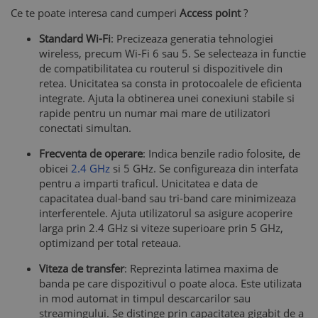
Ce te poate interesa cand cumperi
Access point
?
Standard Wi-Fi
: Precizeaza generatia tehnologiei
wireless, precum Wi-Fi 6 sau 5. Se selecteaza in functie
de compatibilitatea cu routerul si dispozitivele din
retea. Unicitatea sa consta in protocoalele de eficienta
integrate. Ajuta la obtinerea unei conexiuni stabile si
rapide pentru un numar mai mare de utilizatori
conectati simultan.
Frecventa de operare
: Indica benzile radio folosite, de
obicei
2.4 GHz
si 5 GHz. Se configureaza din interfata
pentru a imparti traficul. Unicitatea e data de
capacitatea dual-band sau tri-band care minimizeaza
interferentele. Ajuta utilizatorul sa asigure acoperire
larga prin 2.4 GHz si viteze superioare prin 5 GHz,
optimizand per total reteaua.
Viteza de transfer
: Reprezinta latimea maxima de
banda pe care dispozitivul o poate aloca. Este utilizata
in mod automat in timpul descarcarilor sau
streamingului. Se distinge prin capacitatea gigabit de a