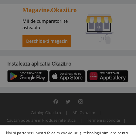
Magazine.Okazii.ro
Mii de cumparatori te
asteapta
Deschide-ti magazin
Instaleaza aplicatia Okazii.ro
Catalog Okazii.ro
API Okazii.ro
Cautari populare in Produse retelistica
Termeni si conditii
Contact
Politica de confidentialitate
ANPC
SOL
Noi și partenerii noștri folosim cookie-uri și tehnologii similare pentru
© 2000 - 2026 S.C. BITFACTOR S.R.L.