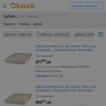
Deschide
hide
Pune in vanzare
meniul
niul
Saltele
(2.473 oferte)
Okazii.ro
Mobila
Saltele
pana la 1.090 Lei
1.090 Lei - 2.070 Lei
peste 2.070 Lei
Saltea ortopedica, tip relaxa, Dafin Lux
Ortopedic, 120x200x21cm, fermitate
medie, cu plasa de arcuri tip Bonell, fata
Tip:
cu arcuri
vara-iarna, sistem de aerisire
80
471
Lei
Livrare gratuita
la comenzile de 10000 lei
Primesti 472 puncte
Adauga in cos
Saltea ortopedica, tip relaxa, Dafin Lux
Ortopedic, 200x200x21cm, fermitate
medie, cu plasa de arcuri tip Bonell, fata
Tip:
cu arcuri
vara-iarna, sistem de aerisire
22
860
Lei