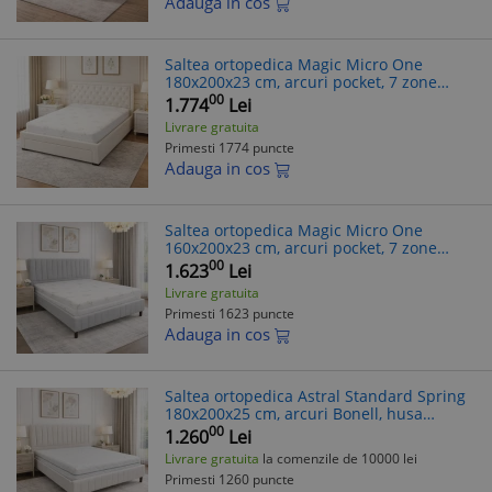
Adauga in cos
Saltea ortopedica Magic Micro One
180x200x23 cm, arcuri pocket, 7 zone
confort, husa detasabila tricot, fermitate
00
1.774
Lei
medie
Livrare gratuita
Primesti 1774 puncte
Adauga in cos
Saltea ortopedica Magic Micro One
160x200x23 cm, arcuri pocket, 7 zone
confort, husa detasabila tricot, fermitate
00
1.623
Lei
medie
Livrare gratuita
Primesti 1623 puncte
Adauga in cos
Saltea ortopedica Astral Standard Spring
180x200x25 cm, arcuri Bonell, husa
detasabila tricot, hipoalergenica,
00
1.260
Lei
fermitate tare
Livrare gratuita
la comenzile de 10000 lei
Primesti 1260 puncte