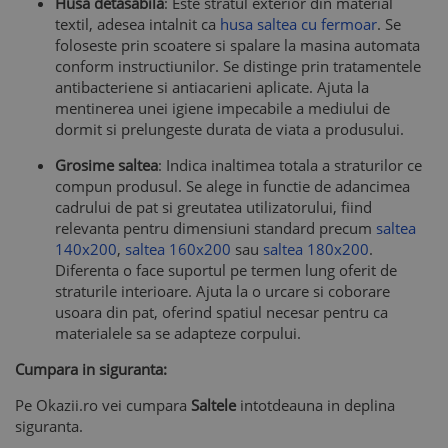
Husa detasabila
: Este stratul exterior din material
textil, adesea intalnit ca
husa saltea cu fermoar
. Se
foloseste prin scoatere si spalare la masina automata
conform instructiunilor. Se distinge prin tratamentele
antibacteriene si antiacarieni aplicate. Ajuta la
mentinerea unei igiene impecabile a mediului de
dormit si prelungeste durata de viata a produsului.
Grosime saltea
: Indica inaltimea totala a straturilor ce
compun produsul. Se alege in functie de adancimea
cadrului de pat si greutatea utilizatorului, fiind
relevanta pentru dimensiuni standard precum
saltea
140x200
,
saltea 160x200
sau
saltea 180x200
.
Diferenta o face suportul pe termen lung oferit de
straturile interioare. Ajuta la o urcare si coborare
usoara din pat, oferind spatiul necesar pentru ca
materialele sa se adapteze corpului.
Cumpara in siguranta:
Pe Okazii.ro vei cumpara
Saltele
intotdeauna in deplina
siguranta.