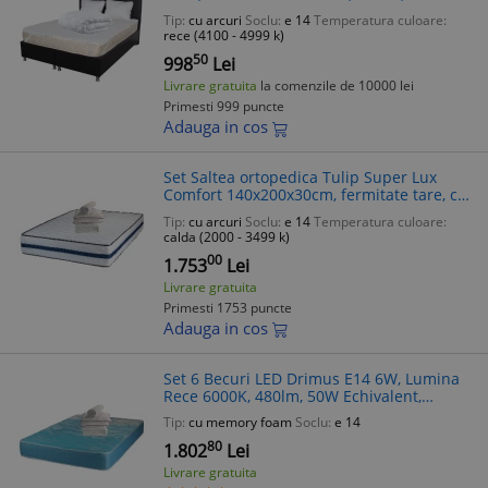
Tip:
cu arcuri
Soclu:
e 14
Temperatura culoare:
rece (4100 - 4999 k)
50
998
Lei
Livrare gratuita
la comenzile de 10000 lei
Primesti 999 puncte
Adauga in cos
Set Saltea ortopedica Tulip Super Lux
Comfort 140x200x30cm, fermitate tare, cu
plasa de arcuri tip Bonell, sistem aerisire
Tip:
cu arcuri
Soclu:
e 14
Temperatura culoare:
banda Spaceair, Saltsib plu
calda (2000 - 3499 k)
00
1.753
Lei
Livrare gratuita
Primesti 1753 puncte
Adauga in cos
Set 6 Becuri LED Drimus E14 6W, Lumina
Rece 6000K, 480lm, 50W Echivalent,
Durata 30000h
Tip:
cu memory foam
Soclu:
e 14
80
1.802
Lei
Livrare gratuita