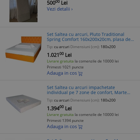
00
500
Lei
Vezi detalii ›
Set Saltea cu arcuri, Pluto Traditional
Spring Comfort 160x200x20cm, plasa de
arcuri tip Bonell, husa detasabila tricot,
Tip:
cu arcuri
Dimensiuni (cm):
180x200
hipoalergenica, fermitate med
00
1.021
Lei
Livrare gratuita
la comenzile de 10000 lei
Primesti 1021 puncte
Adauga in cos
Set Saltea cu arcuri impachetate
individual pe 7 zone de confort, Marte
Pocket One 160x200x23cm, husa
Tip:
cu arcuri
Dimensiuni (cm):
180x200
detasabila, tricot aloe vera,
00
hipoalergenica, fe
1.394
Lei
Livrare gratuita
la comenzile de 10000 lei
Primesti 1394 puncte
Adauga in cos