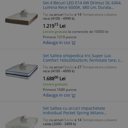
Set 4 Becuri LED E14 6W Drimus DL 6064,
Lumina Rece 6000K, 480 Lm, Durata
30000h, Economic, 50W echivalent
Tip:
cu arcuri
Soclu:
e 14
Temperatura culoare:
rece (4100 - 4999 k)
15
1.219
Lei
Livrare gratuita
la comenzile de 10000 lei
Primesti 1219 puncte
Adauga in cos
Set Saltea ortopedica Iris Super Lux
Comfort 160x200x26cm, fermitate tare, cu
plasa de arcuri tip Bonell, sistem aerisire
Tip:
cu arcuri
Soclu:
e 27
Temperatura culoare:
banda Spaceair, Saltsib plus
rece (4100 - 4999 k)
00
1.688
Lei
Livrare gratuita
Primesti 1688 puncte
Adauga in cos
Set Saltea cu arcuri impachetate
individual Pocket Spring Milano
160x200x24cm, fermitate mediu spre soft,
Tip:
cu arcuri
Soclu:
e 14
Temperatura culoare:
sistem aerisire perimetral, Saltex plus 2
calda (2000 - 3499 k)
pe