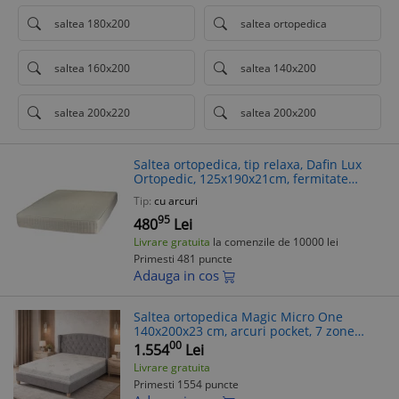
saltea 180x200
saltea ortopedica
saltea 160x200
saltea 140x200
saltea 200x220
saltea 200x200
Saltea ortopedica, tip relaxa, Dafin Lux
Ortopedic, 125x190x21cm, fermitate
medie, cu plasa de arcuri tip Bonell, fata
Tip:
cu arcuri
vara-iarna, sistem de aerisire
95
480
Lei
Livrare gratuita
la comenzile de 10000 lei
Primesti 481 puncte
Adauga in cos
Saltea ortopedica Magic Micro One
140x200x23 cm, arcuri pocket, 7 zone
confort, husa detasabila tricot, fermitate
00
1.554
Lei
medie
Livrare gratuita
Primesti 1554 puncte