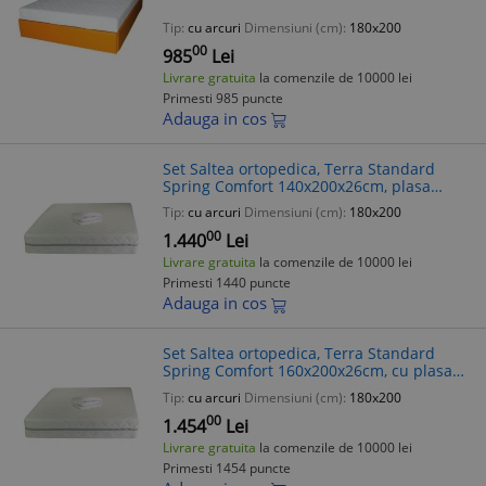
arcuri tip Bonell, husa detasabila tricot,
hipoalergenica, fermitate med
Tip:
cu arcuri
Dimensiuni (cm):
180x200
00
985
Lei
Livrare gratuita
la comenzile de 10000 lei
Primesti 985 puncte
Adauga in cos
Set Saltea ortopedica, Terra Standard
Spring Comfort 140x200x26cm, plasa
arcuri Bonell, husa detasabila tricot,
Tip:
cu arcuri
Dimensiuni (cm):
180x200
fermitate mediu spre tare, Saltsib plu
00
1.440
Lei
Livrare gratuita
la comenzile de 10000 lei
Primesti 1440 puncte
Adauga in cos
Set Saltea ortopedica, Terra Standard
Spring Comfort 160x200x26cm, cu plasa
de arcuri Bonell, husa detasabila tricot,
Tip:
cu arcuri
Dimensiuni (cm):
180x200
hipoalergenica, fermitate mediu
00
1.454
Lei
Livrare gratuita
la comenzile de 10000 lei
Primesti 1454 puncte