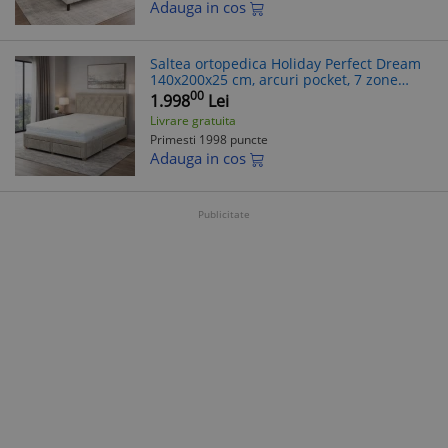
Adauga in cos
Saltea ortopedica Holiday Perfect Dream
140x200x25 cm, arcuri pocket, 7 zone
confort, spuma memory, husa detasabila,
00
1.998
Lei
fermitate medie
Livrare gratuita
Primesti 1998 puncte
Adauga in cos
Publicitate