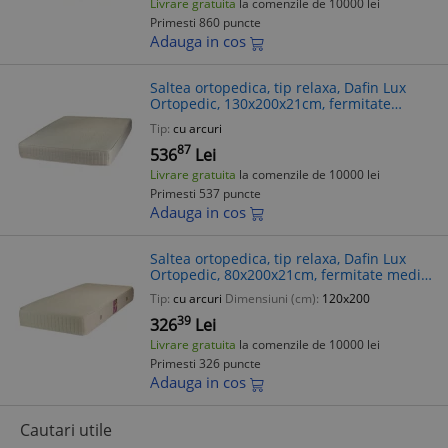
Livrare gratuita
la comenzile de 10000 lei
Primesti 860 puncte
Adauga in cos
Saltea ortopedica, tip relaxa, Dafin Lux
Ortopedic, 130x200x21cm, fermitate
medie, cu plasa de arcuri tip Bonell, fata
Tip:
cu arcuri
vara-iarna, sistem de aerisire
87
536
Lei
Livrare gratuita
la comenzile de 10000 lei
Primesti 537 puncte
Adauga in cos
Saltea ortopedica, tip relaxa, Dafin Lux
Ortopedic, 80x200x21cm, fermitate medie,
cu plasa de arcuri tip Bonell, fata vara-
Tip:
cu arcuri
Dimensiuni (cm):
120x200
iarna, sistem de aerisire c
39
326
Lei
Livrare gratuita
la comenzile de 10000 lei
Primesti 326 puncte
Adauga in cos
Cautari utile