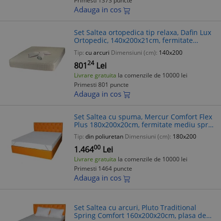
Primesti 1373 puncte
Adauga in cos
Set Saltea ortopedica tip relaxa, Dafin Lux
Ortopedic, 140x200x21cm, fermitate
medie, cu plasa de arcuri tip Bonell, fata
Tip:
cu arcuri
Dimensiuni (cm):
140x200
vara-iarna, sistem de aerisi
24
801
Lei
Livrare gratuita
la comenzile de 10000 lei
Primesti 801 puncte
Adauga in cos
Set Saltea cu spuma, Mercur Comfort Flex
Plus 180x200x20cm, fermitate mediu spre
tare, hipoalergenica, husa detasabila,
Tip:
din poliuretan
Dimensiuni (cm):
180x200
Saltsib plus husa matlasata, m
00
1.464
Lei
Livrare gratuita
la comenzile de 10000 lei
Primesti 1464 puncte
Adauga in cos
Set Saltea cu arcuri, Pluto Traditional
Spring Comfort 160x200x20cm, plasa de