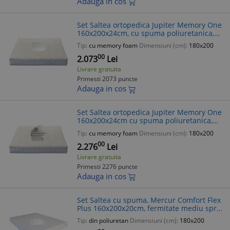
Adauga in cos
Set Saltea ortopedica Jupiter Memory One
160x200x24cm, cu spuma poliuretanica,
memory foam 4 cm, husa detasabila,
Tip:
cu memory foam
Dimensiuni (cm):
180x200
tricot Silver Care, hipoalergenica,
00
2.073
Lei
Livrare gratuita
Primesti 2073 puncte
Adauga in cos
Set Saltea ortopedica Jupiter Memory One
160x200x24cm cu spuma poliuretanica,
memory foam 4 cm, husa Silver Care
Tip:
cu memory foam
Dimensiuni (cm):
180x200
hipoalergenica, fermitate mediu-tare,
00
2.276
Lei
Livrare gratuita
Primesti 2276 puncte
Adauga in cos
Set Saltea cu spuma, Mercur Comfort Flex
Plus 160x200x20cm, fermitate mediu spre
tare, hipoalergenica, husa detasabila,
Tip:
din poliuretan
Dimensiuni (cm):
180x200
Saltsib plus pilota microfibra