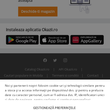
asteapta
Deschide-ti magazin
Instaleaza aplicatia Okazii.ro
Catalog Okazii.ro
API Okazii.ro
Cautari populare in Mobila
Termeni si conditii
Contact
Politica de confidentialitate
ANPC
SOL
Noi și partenerii noștri folosim cookie-uri și tehnologii similare pentru
© 2000 - 2026 S.C. BITFACTOR S.R.L.
a stoca și a accesa informații pe dispozitivul dvs. și pentru a prelucra
date cu caracter personal, cum ar fi adresa dvs. IP, identificatori unici
și date de navigare, pentru reclame și conținut personalizat,
măsurarea reclamelor și a conținutului, informații despre audiență și
GESTIONEAZĂ PREFERINȚELE
îmbunătățirea serviciilor.
Furnizori terți (225)
pot, de asemenea,