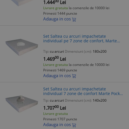
00
1.444
Lei
Livrare gratuita
la comenzile de 10000 lei
Primesti 1444 puncte
Adauga in cos
Set Saltea cu arcuri impachetate
individual pe 7 zone de confort, Marte
Pocket One 160x200x23cm, husa
detasabila, tricot aloe vera,
Tip:
cu arcuri
Dimensiuni (cm):
180x200
hipoalergenica, fe
00
1.469
Lei
Livrare gratuita
la comenzile de 10000 lei
Primesti 1469 puncte
Adauga in cos
Set Saltea cu arcuri impachetate
individual 7 zone de confort Marte Pocket
One 160x200x23cm, husa hipoalergenica,
Tip:
cu arcuri
Dimensiuni (cm):
140x200
fermitate mediu-soft, 2 perne matlas
00
1.707
Lei
Livrare gratuita
Primesti 1707 puncte
Adauga in cos