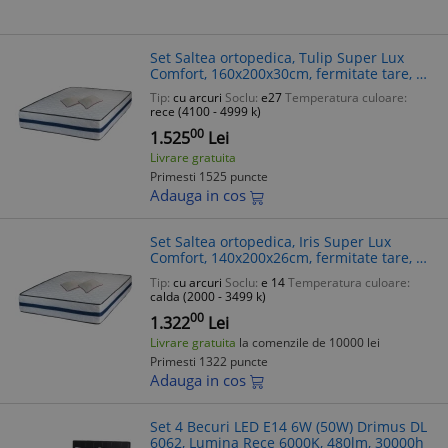
Set Saltea ortopedica, Tulip Super Lux
Comfort, 160x200x30cm, fermitate tare, cu
plasa de arcuri tip Bonell, sistem de
Tip:
cu arcuri
Soclu:
e27
Temperatura culoare:
aerisire banda Spaceair, Saltsi
rece (4100 - 4999 k)
00
1.525
Lei
Livrare gratuita
Primesti 1525 puncte
Adauga in cos
Set Saltea ortopedica, Iris Super Lux
Comfort, 140x200x26cm, fermitate tare, cu
plasa de arcuri tip Bonell, sistem de
Tip:
cu arcuri
Soclu:
e 14
Temperatura culoare:
aerisire banda Spaceair, Saltsib
calda (2000 - 3499 k)
00
1.322
Lei
Livrare gratuita
la comenzile de 10000 lei
Primesti 1322 puncte
Adauga in cos
Set 4 Becuri LED E14 6W (50W) Drimus DL
6062, Lumina Rece 6000K, 480lm, 30000h