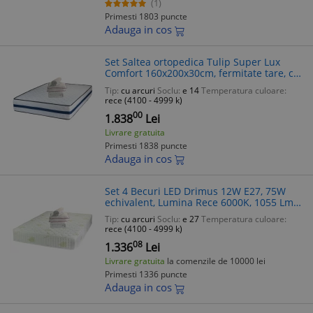
(1)
Primesti 1803 puncte
Adauga in cos
Set Saltea ortopedica Tulip Super Lux
Comfort 160x200x30cm, fermitate tare, cu
plasa de arcuri tip Bonell, sistem aerisire
Tip:
cu arcuri
Soclu:
e 14
Temperatura culoare:
banda Spaceair, Saltsib plu
rece (4100 - 4999 k)
00
1.838
Lei
Livrare gratuita
Primesti 1838 puncte
Adauga in cos
Set 4 Becuri LED Drimus 12W E27, 75W
echivalent, Lumina Rece 6000K, 1055 Lm,
Durata 30000h, Garantie 6 Luni
Tip:
cu arcuri
Soclu:
e 27
Temperatura culoare:
rece (4100 - 4999 k)
08
1.336
Lei
Livrare gratuita
la comenzile de 10000 lei
Primesti 1336 puncte
Adauga in cos