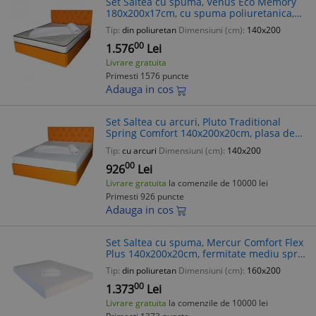
Set Saltea cu spuma, Venus Eco Memory
180x200x17cm, cu spuma poliuretanica,
memory foam 2 cm, fermitate mediu spre
Tip:
din poliuretan
Dimensiuni (cm):
140x200
tare, Saltsib plus husa hipoalergen
00
1.576
Lei
Livrare gratuita
Primesti 1576 puncte
Adauga in cos
Set Saltea cu arcuri, Pluto Traditional
Spring Comfort 140x200x20cm, plasa de
arcuri tip Bonell, husa detasabila tricot,
Tip:
cu arcuri
Dimensiuni (cm):
140x200
hipoalergenica, fermitate med
00
926
Lei
Livrare gratuita
la comenzile de 10000 lei
Primesti 926 puncte
Adauga in cos
Set Saltea cu spuma, Mercur Comfort Flex
Plus 140x200x20cm, fermitate mediu spre
tare, hipoalergenica, husa detasabila,
Tip:
din poliuretan
Dimensiuni (cm):
160x200
Saltsib plus pilota microfibra
00
1.373
Lei
Livrare gratuita
la comenzile de 10000 lei