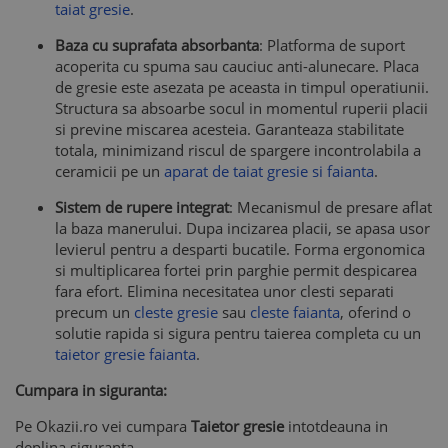
taiat gresie
.
Baza cu suprafata absorbanta
: Platforma de suport
acoperita cu spuma sau cauciuc anti-alunecare. Placa
de gresie este asezata pe aceasta in timpul operatiunii.
Structura sa absoarbe socul in momentul ruperii placii
si previne miscarea acesteia. Garanteaza stabilitate
totala, minimizand riscul de spargere incontrolabila a
ceramicii pe un
aparat de taiat gresie si faianta
.
Sistem de rupere integrat
: Mecanismul de presare aflat
la baza manerului. Dupa incizarea placii, se apasa usor
levierul pentru a desparti bucatile. Forma ergonomica
si multiplicarea fortei prin parghie permit despicarea
fara efort. Elimina necesitatea unor clesti separati
precum un
cleste gresie
sau
cleste faianta
, oferind o
solutie rapida si sigura pentru taierea completa cu un
taietor gresie faianta
.
Cumpara in siguranta:
Pe Okazii.ro vei cumpara
Taietor gresie
intotdeauna in
deplina siguranta.