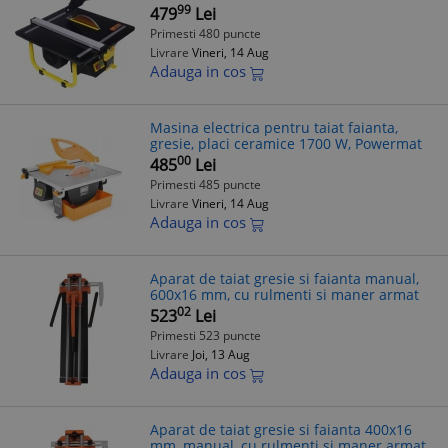
180mm Kraft
99
479
Lei
Primesti 480 puncte
Livrare
Vineri, 14 Aug
Adauga in cos
Masina electrica pentru taiat faianta,
gresie, placi ceramice 1700 W, Powermat
00
485
Lei
Primesti 485 puncte
Livrare
Vineri, 14 Aug
Adauga in cos
Aparat de taiat gresie si faianta manual,
600x16 mm, cu rulmenti si maner armat
02
523
Lei
Primesti 523 puncte
Livrare
Joi, 13 Aug
Adauga in cos
Aparat de taiat gresie si faianta 400x16
mm, manual, cu rulmenti si maner armat