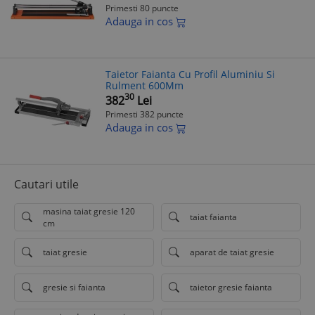
Primesti 80 puncte
Adauga in cos
Taietor Faianta Cu Profil Aluminiu Si
Rulment 600Mm
30
382
Lei
Primesti 382 puncte
Adauga in cos
Cautari utile
masina taiat gresie 120
taiat faianta
cm
taiat gresie
aparat de taiat gresie
gresie si faianta
taietor gresie faianta