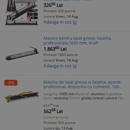
00
326
Lei
Primesti 326 puncte
Livrare
Vineri, 14 Aug
Adauga in cos
Masina pentru taiat gresie, faianta,
profesionala,1650 mm, Kraft
00
1.863
Lei
Primesti 1863 puncte
Livrare
Vineri, 14 Aug
Adauga in cos
Masina de taiat gresia si faianta, aparat
-8%
profesional, dispozitiv cu rulmenti, 100
cm, Richmann Exclusive
Lungime:
1000 mm
Material:
aluminiu
Suprafata
lucru:
ceramica
Functii:
ghidaj central culisant
Tip
produs:
masina de taiat
50
611
Lei
58
562
Lei
Livrare gratuita
Primesti 563 puncte
Livrare
Joi, 13 Aug