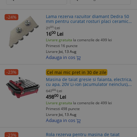
Lama rezerva razuitor diamant Dedra 50
-24%
mm pentru curatat rosturi placi ceramice
latime 2.5-6 mm
01
21
Lei
00
16
Lei
Livrare gratuita
la comenzile de 499 lei
Primesti 16 puncte
Livrare
Joi, 13 Aug
Adauga in cos
-23%
Cel mai mic pret in 30 de zile
Masina de taiat gresie si faianta, electrica,
cu apa, 20V Li-ion (acumulator neinclus),
365x390 mm, Worcraft
00
647
Lei
00
498
Lei
Livrare gratuita
la comenzile de 499 lei
Primesti 498 puncte
Livrare
Joi, 13 Aug
Adauga in cos
Rola rezerva pentru masina de taiat
-23%