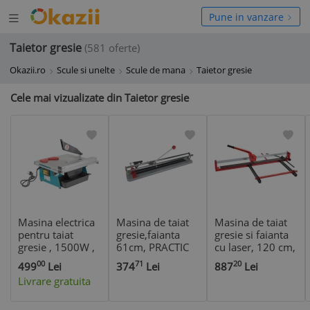
Deschide
hide
Pune in vanzare
meniul
niul
Taietor gresie
(581 oferte)
Okazii.ro
Scule si unelte
Scule de mana
Taietor gresie
Cele mai vizualizate din Taietor gresie
Masina electrica
Masina de taiat
Masina de taiat
pentru taiat
gresie,faianta
gresie si faianta
gresie , 1500W ,
61cm, PRACTIC
cu laser, 120 cm,
diametru disc
61 PLUS, cu
Strend Pro
00
71
20
499
Lei
374
Lei
887
Lei
180mm ,ECSM15
opritor lateral -
Premium
Livrare gratuita
RUBI-24985