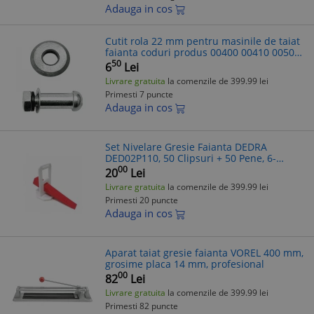
Adauga in cos
Cutit rola 22 mm pentru masinile de taiat
faianta coduri produs 00400 00410 00500
00510 00600 00610 00700 01040 01050
50
6
Lei
01060 VOREL
Livrare gratuita
la comenzile de 399.99 lei
Primesti 7 puncte
Adauga in cos
Set Nivelare Gresie Faianta DEDRA
DED02P110, 50 Clipsuri + 50 Pene, 6-
12mm, Sistem inovator placi ceramice,
00
20
Lei
gresie, teracota
Livrare gratuita
la comenzile de 399.99 lei
Primesti 20 puncte
Adauga in cos
Aparat taiat gresie faianta VOREL 400 mm,
grosime placa 14 mm, profesional
00
82
Lei
Livrare gratuita
la comenzile de 399.99 lei
Primesti 82 puncte