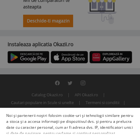
Mii de cumparatori te
asteapta
Deschide-ti magazin
Instaleaza aplicatia Okazii.ro
Catalog Okazii.ro
API Okazii.ro
Cautari populare in Scule si unelte
Termeni si conditii
Contact
Politica de confidentialitate
ANPC
SOL
Noi și partenerii noștri folosim cookie-uri și tehnologii similare pentru
© 2000 - 2026 S.C. BITFACTOR S.R.L.
a stoca și a accesa informații pe dispozitivul dvs. și pentru a prelucra
date cu caracter personal, cum ar fi adresa dvs. IP, identificatori unici
și date de navigare, pentru reclame și conținut personalizat,
măsurarea reclamelor și a conținutului, informații despre audiență și