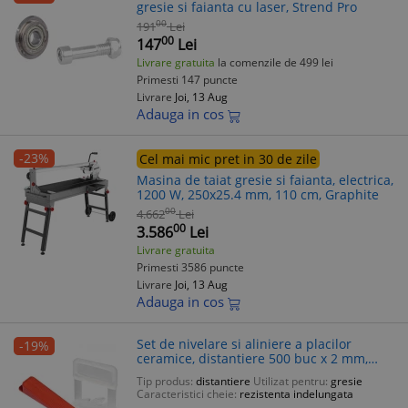
gresie si faianta cu laser, Strend Pro
00
191
Lei
00
147
Lei
Livrare gratuita
la comenzile de 499 lei
Primesti 147 puncte
Livrare
Joi, 13 Aug
Adauga in cos
-23%
Cel mai mic pret in 30 de zile
Masina de taiat gresie si faianta, electrica,
1200 W, 250x25.4 mm, 110 cm, Graphite
00
4.662
Lei
00
3.586
Lei
Livrare gratuita
Primesti 3586 puncte
Livrare
Joi, 13 Aug
Adauga in cos
Set de nivelare si aliniere a placilor
-19%
ceramice, distantiere 500 buc x 2 mm,
pene 100 buc, Beorol
Tip produs:
distantiere
Utilizat pentru:
gresie
Caracteristici cheie:
rezistenta indelungata