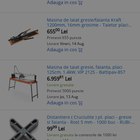
Adauga in cos
Masina de taiat gresie/faianta Kraft
1200mm, 16mm grosime - Taietor placi
ceramice profesional
00
655
Lei
Primesti 655 puncte
Livrare
Vineri, 14 Aug
Adauga in cos
Masina de taiat gresie, faianta, placi
125cm, 1.4kW, VIP 2125 - Battipav-857
81
6.959
Lei
Livrare gratuita
Primesti 5000 puncte
Livrare
Joi, 13 Aug
Adauga in cos
Distantiere ( Cruciulite ) pt. placi - gresie
si faianta - Rost 5 mm - 1000 buc - RUBI-
2002
99
99
Lei
Livrare gratuita
la comenzile de 1000 lei