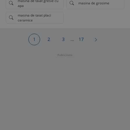
masina de taiat gresie cu
masina de grosime
apa
masina de taiat placi
ceramice
1
2
3
...
17
Publicitate