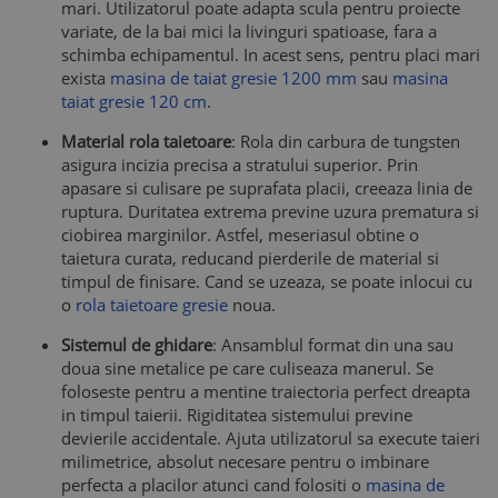
mari. Utilizatorul poate adapta scula pentru proiecte
variate, de la bai mici la livinguri spatioase, fara a
schimba echipamentul. In acest sens, pentru placi mari
exista
masina de taiat gresie 1200 mm
sau
masina
taiat gresie 120 cm
.
Material rola taietoare
: Rola din carbura de tungsten
asigura incizia precisa a stratului superior. Prin
apasare si culisare pe suprafata placii, creeaza linia de
ruptura. Duritatea extrema previne uzura prematura si
ciobirea marginilor. Astfel, meseriasul obtine o
taietura curata, reducand pierderile de material si
timpul de finisare. Cand se uzeaza, se poate inlocui cu
o
rola taietoare gresie
noua.
Sistemul de ghidare
: Ansamblul format din una sau
doua sine metalice pe care culiseaza manerul. Se
foloseste pentru a mentine traiectoria perfect dreapta
in timpul taierii. Rigiditatea sistemului previne
devierile accidentale. Ajuta utilizatorul sa execute taieri
milimetrice, absolut necesare pentru o imbinare
perfecta a placilor atunci cand folositi o
masina de