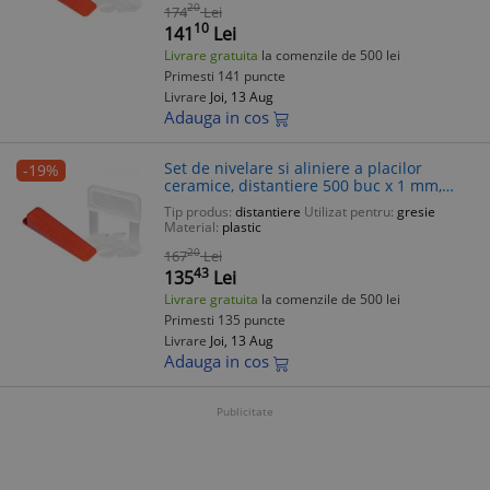
20
174
Lei
10
141
Lei
Livrare gratuita
la comenzile de 500 lei
Primesti 141 puncte
Livrare
Joi, 13 Aug
Adauga in cos
Set de nivelare si aliniere a placilor
-19%
ceramice, distantiere 500 buc x 1 mm,
pene 100 buc, Beorol
Tip produs:
distantiere
Utilizat pentru:
gresie
Material:
plastic
20
167
Lei
43
135
Lei
Livrare gratuita
la comenzile de 500 lei
Primesti 135 puncte
Livrare
Joi, 13 Aug
Adauga in cos
Publicitate