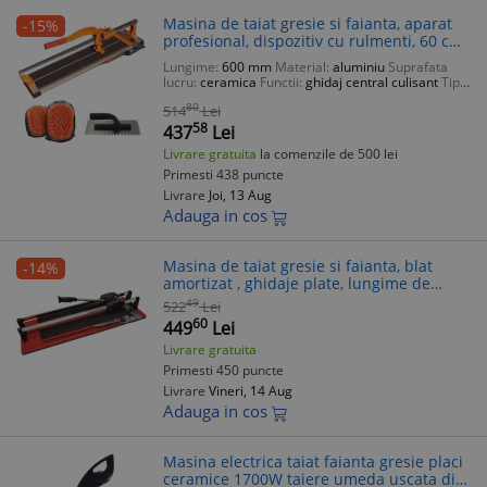
Masina de taiat gresie si faianta, aparat
-15%
profesional, dispozitiv cu rulmenti, 60 cm,
cu genunchiere si gletiera cu zimti,
Lungime:
600 mm
Material:
aluminiu
Suprafata
Richmann Exclusive
lucru:
ceramica
Functii:
ghidaj central culisant
Tip
produs:
masina de taiat
80
514
Lei
58
437
Lei
Livrare gratuita
la comenzile de 500 lei
Primesti 438 puncte
Livrare
Joi, 13 Aug
Adauga in cos
Masina de taiat gresie si faianta, blat
-14%
amortizat , ghidaje plate, lungime de
taiere 900 mm Dedra
49
522
Lei
60
449
Lei
Livrare gratuita
Primesti 450 puncte
Livrare
Vineri, 14 Aug
Adauga in cos
Masina electrica taiat faianta gresie placi
ceramice 1700W taiere umeda uscata disc