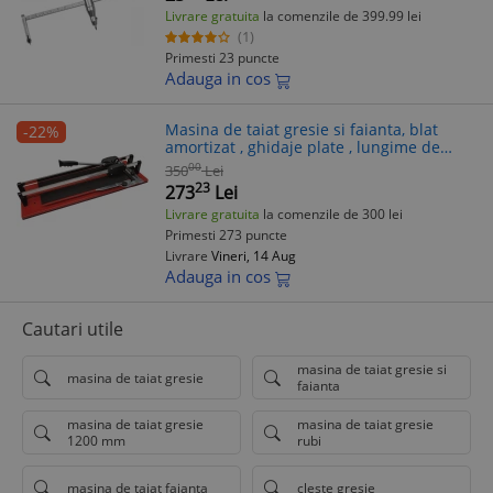
Livrare gratuita
la comenzile de 399.99 lei
(1)
Primesti 23 puncte
Adauga in cos
Masina de taiat gresie si faianta, blat
-22%
amortizat , ghidaje plate , lungime de
taiere 700 mm Dedra
00
350
Lei
23
273
Lei
Livrare gratuita
la comenzile de 300 lei
Primesti 273 puncte
Livrare
Vineri, 14 Aug
Adauga in cos
Cautari utile
masina de taiat gresie si
masina de taiat gresie
faianta
masina de taiat gresie
masina de taiat gresie
1200 mm
rubi
masina de taiat faianta
cleste gresie