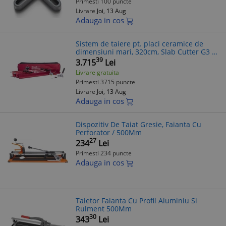
Primesti 100 puncte
Livrare
Joi, 13 Aug
Adauga in cos
Sistem de taiere pt. placi ceramice de
dimensiuni mari, 320cm, Slab Cutter G3 -
RUBI-16900
39
3.715
Lei
Livrare gratuita
Primesti 3715 puncte
Livrare
Joi, 13 Aug
Adauga in cos
Dispozitiv De Taiat Gresie, Faianta Cu
Perforator / 500Mm
27
234
Lei
Primesti 234 puncte
Adauga in cos
Taietor Faianta Cu Profil Aluminiu Si
Rulment 500Mm
30
343
Lei