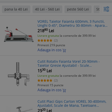
pana la 40 Lei
40 Lei - 560 Lei
peste 560 Lei
Strend P
VOREL Taietor Faianta 600mm, 3 Functii,
Unghi 0-45°, Diametru 30-80mm - Aparat
Profesional Gresie & Faianta
80
218
Lei
Livrare gratuita
la comenzile de 399.99 lei
(2)
Primesti 219 puncte
Adauga in cos
Cutit Rotativ Faianta Vorel 20-90mm -
Taietor Gresie Ajustabil - Scule
Profesionale
30
15
Lei
Livrare gratuita
la comenzile de 399.99 lei
(2)
Primesti 15 puncte
Adauga in cos
Cutit Placi Gips Carton VOREL 30-400mm,
Ajustabil, Scule de Mana, Taietoare
Profesionala pentru Constructii si Bricolaj
20
23
Lei