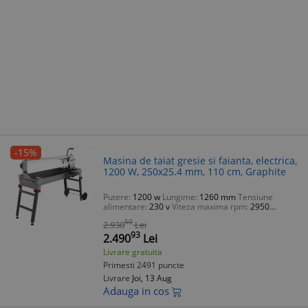
-15%
Masina de taiat gresie si faianta, electrica,
1200 W, 250x25.4 mm, 110 cm, Graphite
Putere:
1200 w
Lungime:
1260 mm
Tensiune
alimentare:
230 v
Viteza maxima rpm:
2950
Suprafata lucru:
ceramica
50
2.930
Lei
93
2.490
Lei
Livrare gratuita
Primesti 2491 puncte
Livrare
Joi, 13 Aug
Adauga in cos