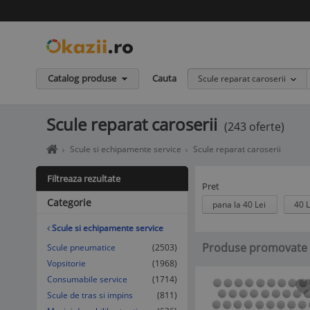
Catalog produse
Cauta
Scule reparat caroserii
Scule reparat caroserii
(243 oferte)
Home
Scule si echipamente service
Scule reparat caroserii
page
okazii.ro
Filtreaza rezultate
-
Pret
Cumperi
Categorie
pana la 40 Lei
40 L
in
siguranta
Scule si echipamente service
de
Produse promovate
la
Scule pneumatice
(2503)
vanzatori
Vopsitorie
(1968)
de
Consumabile service
(1714)
incredere
Scule de tras si impins
(811)