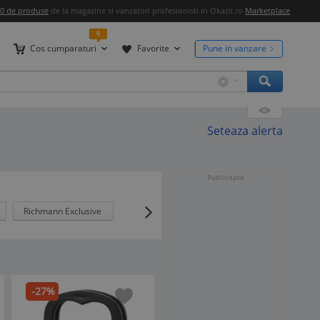
00 de produse
de la magazine si vanzatori profesionisti in Okazii.ro
Marketplace
0
Cos cumparaturi
Favorite
Pune in vanzare
Seteaza alerta
Publicitate
Richmann Exclusive
-27%