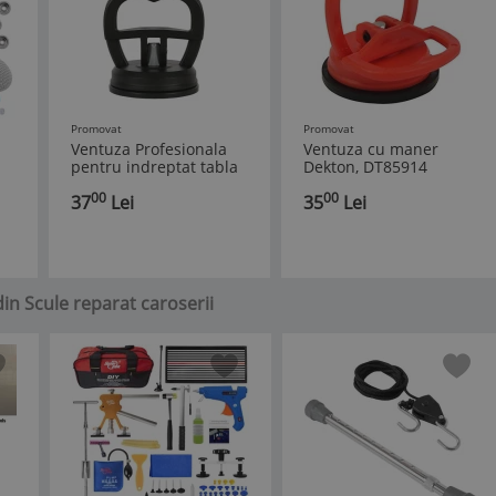
Promovat
Promovat
Ventuza Profesionala
Ventuza cu maner
pentru indreptat tabla
Dekton, DT85914
caroserie auto - 15 kg
00
00
37
Lei
35
Lei
forta
din Scule reparat caroserii