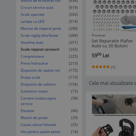
Masini de echilibrat roti
(636)
Cricuri service auto
(619)
Scule speciale
(592)
Lampa cu LED
(514)
Masina de reparat jante
(290)
Scule reglaj distributie
(284)
Promovat
Set Reparatie Plafon
Vaselina auto
(251)
Auto cu 30 Butoni
Scule reparat caroserii
(243)
pentru Tapiserie - Gri
00
59
Lei
Compresoare
(225)
Prese hidraulice
(213)
(1)
Dispozitiv de spalat roti
(175)
Dulap scule
(173)
Cele mai vizualizate 
Dispozitiv de sablare
(154)
Sustinere motor
(73)
Camere endoscopice
(58)
service
Elevator
(46)
Masini de jantat
(29)
Cazan uleiuri folosite
(25)
Vas pentru spalat piese
(14)