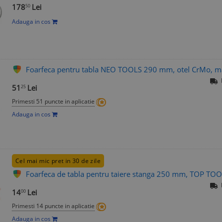
178
Lei
50
Adauga in cos
Foarfeca pentru tabla NEO TOOLS 290 mm, otel CrMo, m
51
Lei
25
Primesti 51 puncte in aplicatie
Adauga in cos
Cel mai mic pret in 30 de zile
Foarfeca de tabla pentru taiere stanga 250 mm, TOP TO
14
Lei
00
Primesti 14 puncte in aplicatie
Adauga in cos