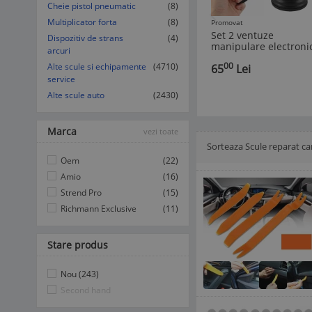
Cheie pistol pneumatic
(8)
Multiplicator forta
(8)
Promovat
Set 2 ventuze
Dispozitiv de strans
(4)
manipulare electroni
arcuri
ABS/Silicon, 6.5 x 7 c
00
Alte scule si echipamente
(4710)
65
Lei
Negru
service
Alte scule auto
(2430)
Marca
vezi toate
Sorteaza Scule reparat ca
Afisare Lista
Afisare galerie
Oem
(22)
Amio
(16)
Strend Pro
(15)
Richmann Exclusive
(11)
Stare produs
Nou (243)
Second hand