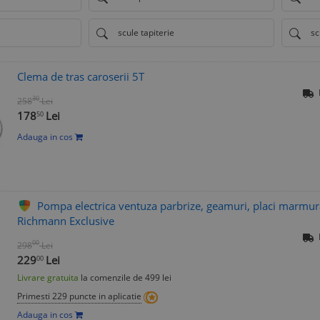
scule tapiterie
sc
Clema de tras caroserii 5T
30
258
Lei
178
Lei
50
Adauga in cos
Pompa electrica ventuza parbrize, geamuri, placi marmu
Richmann Exclusive
00
298
Lei
229
Lei
00
Livrare gratuita
la comenzile de 499 lei
Primesti 229 puncte in aplicatie
Adauga in cos