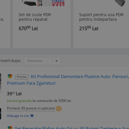
Set de scule PDR
Suport pentru usa PDR
ce,
pentru reparat
pentru indepartara
m,
caroserie auto 69 de
indoiturilor din
00
00
670
Lei
215
Lei
piese, ZPDR-2+26KLEJ
caroserie, Argintiu
roserii dupa:
Relevanta
Kit Profesional Demontare Plastice Auto: Panouri, 
Promo
Premium Fara Zgarieturi
39
Lei
00
Livrare gratuita
la comenzile de 5000 lei
Primesti 39 puncte in aplicatie
Adauga in cos
Set Reparatie Plafon Auto Gri cu 30 Butoni Tapiterie + Sur