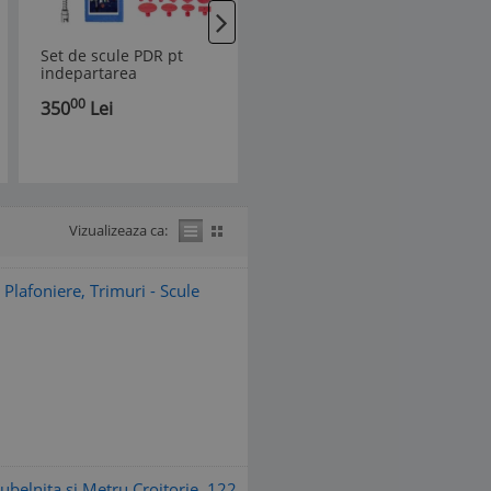
Set de scule PDR pt
Ciocan inertial PDR, cu
indepartarea
ventuze, pentru
indoiturilor din
indreptat lovituri de
00
00
350
Lei
190
Lei
caroserie, 44 de piese
grindina, MLOT-GN
Vizualizeaza ca:
Plafoniere, Trimuri - Scule
ubelnita si Metru Croitorie, 122