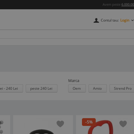
Avem peste
6.000.0
Contul tau:
Login
Marca
ei - 240 Lei
peste 240 Lei
Oem
Amio
Strend Pro
-5%