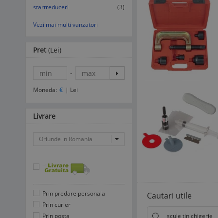
startreduceri
(3)
Vezi mai multi vanzatori
Pret
(Lei)
-
Moneda:
€
|
Lei
Livrare
Oriunde in Romania
Prin predare personala
Cautari utile
Prin curier
Prin posta
scule tinichigerie