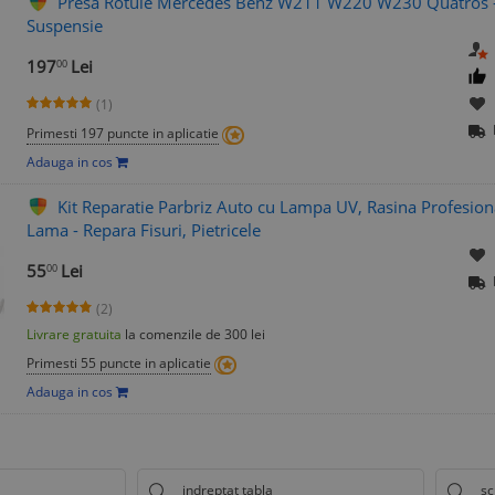
Presa Rotule Mercedes Benz W211 W220 W230 Quatros - E
Suspensie
197
Lei
00
(1)
Primesti 197 puncte in aplicatie
Adauga in cos
Kit Reparatie Parbriz Auto cu Lampa UV, Rasina Profesional
Lama - Repara Fisuri, Pietricele
55
Lei
00
(2)
Livrare gratuita
la comenzile de 300 lei
Primesti 55 puncte in aplicatie
Adauga in cos
indreptat tabla
sc