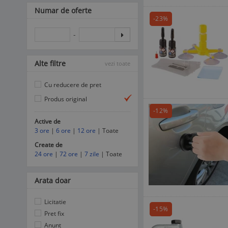
Numar de oferte
-23%
-
Alte filtre
vezi toate
Cu reducere de pret
Produs original
-12%
Active de
3 ore
|
6 ore
|
12 ore
| Toate
Create de
24 ore
|
72 ore
|
7 zile
| Toate
Arata doar
Licitatie
-15%
Pret fix
Anunt