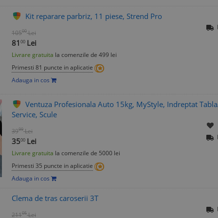
Kit reparare parbriz, 11 piese, Strend Pro
00
105
Lei
81
Lei
00
Livrare gratuita
la comenzile de 499 lei
Primesti 81 puncte in aplicatie
Adauga in cos
Ventuza Profesionala Auto 15kg, MyStyle, Indreptat Tabla
Service, Scule
99
39
Lei
35
Lei
00
Livrare gratuita
la comenzile de 5000 lei
Primesti 35 puncte in aplicatie
Adauga in cos
Clema de tras caroserii 3T
05
211
Lei