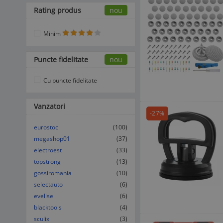
Rating produs
nou
Minim
Puncte fidelitate
nou
Cu puncte fidelitate
Vanzatori
-27%
eurostoc
(100)
megashop01
(37)
electroest
(33)
topstrong
(13)
gossiromania
(10)
selectauto
(6)
evelise
(6)
blacktools
(4)
sculix
(3)