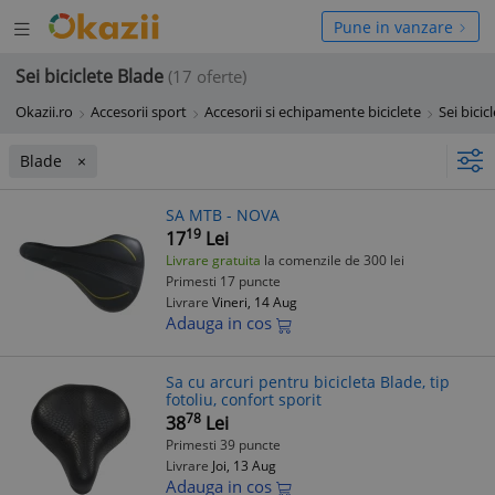
Deschide
hide
Pune in vanzare
meniul
niul
Sei biciclete Blade
(17 oferte)
Okazii.ro
Accesorii sport
Accesorii si echipamente biciclete
Sei bicic
Blade
SA MTB - NOVA
19
17
Lei
Livrare gratuita
la comenzile de 300 lei
Primesti 17 puncte
Livrare
Vineri, 14 Aug
Adauga in cos
Sa cu arcuri pentru bicicleta Blade, tip
fotoliu, confort sporit
78
38
Lei
Primesti 39 puncte
Livrare
Joi, 13 Aug
Adauga in cos