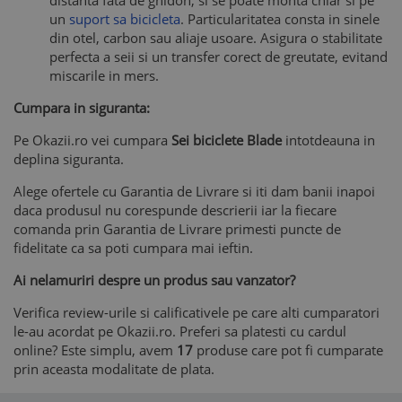
distanta fata de ghidon, si se poate monta chiar si pe
un
suport sa bicicleta
. Particularitatea consta in sinele
din otel, carbon sau aliaje usoare. Asigura o stabilitate
perfecta a seii si un transfer corect de greutate, evitand
miscarile in mers.
Cumpara in siguranta:
Pe Okazii.ro vei cumpara
Sei biciclete Blade
intotdeauna in
deplina siguranta.
Alege ofertele cu Garantia de Livrare si iti dam banii inapoi
daca produsul nu corespunde descrierii iar la fiecare
comanda prin Garantia de Livrare primesti puncte de
fidelitate ca sa poti cumpara mai ieftin.
Ai nelamuriri despre un produs sau vanzator?
Verifica review-urile si calificativele pe care alti cumparatori
le-au acordat pe Okazii.ro. Preferi sa platesti cu cardul
online? Este simplu, avem
17
produse care pot fi cumparate
prin aceasta modalitate de plata.