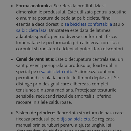
Forma anatomica
: Se refera la profilul fizic si
dimensiunile produsului. Este utilizata pentru a sustine
o anumita postura de pedalat pe bicicleta, fiind
esentiala daca doresti o
sa bicicleta confortabila
sau o
sa bicicleta lata
. Unicitatea este data de latimea
adaptata specific pentru diverse conformatii fizice.
Imbunatateste performanta prin alinierea corecta a
corpului si transferul eficient al puterii fara disconfort.
Canal de ventilatie
: Este o decupatura centrala sau un
sant prezent pe suprafata produsului, foarte util in
special pe o
sa bicicleta mtb
. Actioneaza continuu
permitand circulatia aerului in timpul deplasarii. Se
distinge prin designul care elibereaza complet
tensiunea din zona mediana. Protejeaza tesuturile
sensibile, reducand riscul de amorteli si oferind
racoare in zilele calduroase.
Sistem de prindere
: Reprezinta structura de baza care
fixeaza produsul pe o
tija sa bicicleta
. Se regleaza
manual prin suruburi pentru a ajusta unghiul si