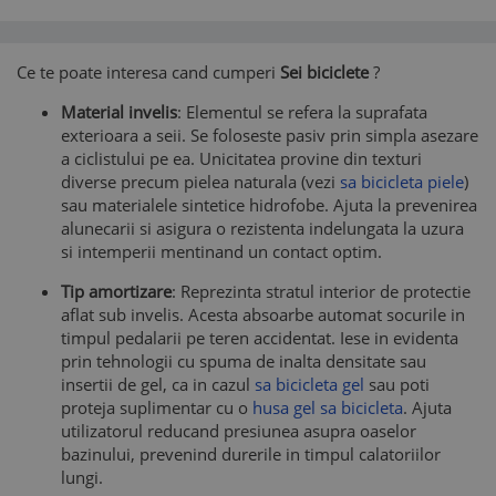
Ce te poate interesa cand cumperi
Sei biciclete
?
Material invelis
: Elementul se refera la suprafata
exterioara a seii. Se foloseste pasiv prin simpla asezare
a ciclistului pe ea. Unicitatea provine din texturi
diverse precum pielea naturala (vezi
sa bicicleta piele
)
sau materialele sintetice hidrofobe. Ajuta la prevenirea
alunecarii si asigura o rezistenta indelungata la uzura
si intemperii mentinand un contact optim.
Tip amortizare
: Reprezinta stratul interior de protectie
aflat sub invelis. Acesta absoarbe automat socurile in
timpul pedalarii pe teren accidentat. Iese in evidenta
prin tehnologii cu spuma de inalta densitate sau
insertii de gel, ca in cazul
sa bicicleta gel
sau poti
proteja suplimentar cu o
husa gel sa bicicleta
. Ajuta
utilizatorul reducand presiunea asupra oaselor
bazinului, prevenind durerile in timpul calatoriilor
lungi.