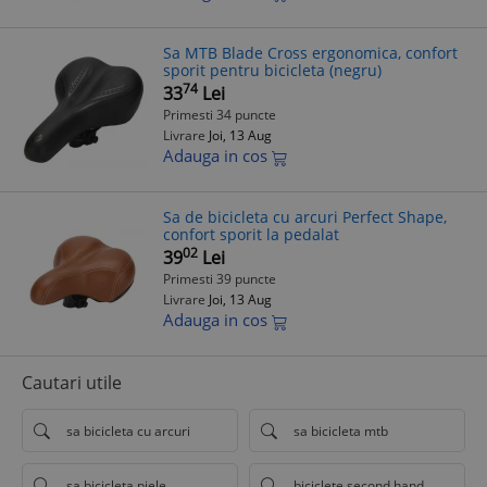
Sa MTB Blade Cross ergonomica, confort
sporit pentru bicicleta (negru)
74
33
Lei
Primesti 34 puncte
Livrare
Joi, 13 Aug
Adauga in cos
Sa de bicicleta cu arcuri Perfect Shape,
confort sporit la pedalat
02
39
Lei
Primesti 39 puncte
Livrare
Joi, 13 Aug
Adauga in cos
Cautari utile
sa bicicleta cu arcuri
sa bicicleta mtb
sa bicicleta piele
biciclete second hand