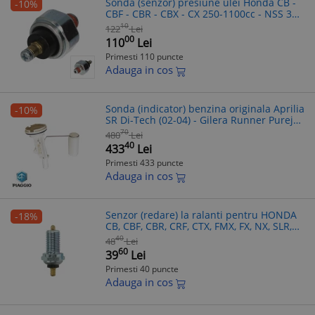
Sonda (senzor) presiune ulei Honda CB -
-10%
CBF - CBR - CBX - CX 250-1100cc - NSS 350
Froza (08-11) - SH 300 i (07-15) (TourMax)
10
122
Lei
00
110
Lei
Primesti 110 puncte
Adauga in cos
Sonda (indicator) benzina originala Aprilia
-10%
SR Di-Tech (02-04) - Gilera Runner Purejet
- SP 50cc - Runner FX-FXR - VX-VXR 4T 125-
70
480
Lei
200cc
40
433
Lei
Primesti 433 puncte
Adauga in cos
Senzor (redare) la ralanti pentru HONDA
-18%
CB, CBF, CBR, CRF, CTX, FMX, FX, NX, SLR,
ST, VT, XL 125-1300 1989-2017
40
48
Lei
60
39
Lei
Primesti 40 puncte
Adauga in cos