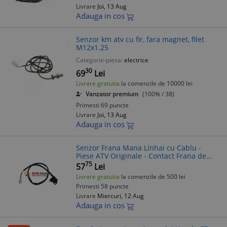
Livrare
Joi, 13 Aug
Adauga in cos
Senzor km atv cu fir, fara magnet, filet
M12x1.25
Categorie-piesa:
electrice
30
69
Lei
Livrare gratuita
la comenzile de 10000 lei
Vanzator premium
(100% / 38)
Primesti 69 puncte
Livrare
Joi, 13 Aug
Adauga in cos
Senzor Frana Mana Linhai cu Cablu -
Piese ATV Originale - Contact Frana de
Mana Linhai
75
57
Lei
Livrare gratuita
la comenzile de 500 lei
Primesti 58 puncte
Livrare
Miercuri, 12 Aug
Adauga in cos