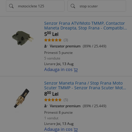
motociclete 125
stop scuter
Senzor Frana ATV/Moto TMMP, Contactor
Maneta Dreapta, Stop Frana - Compatibil
Linhai, GY6
00
5
Lei
(3)
Vanzator premium
(89% / 25.449)
Primesti 5 puncte
5 vandute
Livrare
Joi, 13 Aug
Adauga in cos
Senzor Maneta Frana / Stop Frana Moto
Scuter TMMP - Senzor Frana Scuter Moto,
Stop Frana Moto Scuter
00
8
Lei
(5)
Vanzator premium
(89% / 25.449)
Primesti 8 puncte
1 vandut
Livrare
Joi, 13 Aug
Adauga in cos