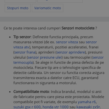
Stopuri moto
Variomatic moto
Ce te poate interesa cand cumperi
Senzori motociclete
?
Tip senzor
: Defineste functia principala, precum
masurarea vitezei (de ex.
senzor viteza
sau
senzor
viteza atv
), temperaturii, pozitiei acceleratiei, franei
(
senzor frana
), aprinderii (
senzor aprindere
), presiunii
uleiului (
senzor presiune ulei
) sau termocuplei (
senzor
termocupla
). Se alege in functie de piesa defecta de pe
motocicleta. Fiecare tip are o tehnologie specifica de
detectie calibrata. Un senzor cu functia corecta asigura
transmiterea exacta a datelor catre ECU, garantand
functionarea in siguranta a motorului.
Compatibilitate moto
: Indica brandul, modelul si anii
de fabricatie pentru care piesa este proiectata. Modele
compatibile pot fi variate, de exemplu
yamaha r6
,
suzuki gsx r 600
,
honda vtr 1000
sau
kawasaki zx9r
.