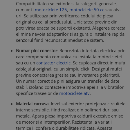
Compatibilitatea se extinde si la categorii generale,
cum ar fi
motociclete 125
,
motociclete 50 cc
sau atv-
uri. Se utilizeaza prin verificarea codului de piesa
original cu cel al produsului. Unicitatea provine din
potrivirea exacta pe suportii existenti. Alegerea corecta
elimina nevoia adaptarilor si asigura o instalare rapida,
senzorul fiind recunoscut imediat de sistem.
Numar pini conector
: Reprezinta interfata electrica prin
care componenta comunica cu instalatia motocicletei
sau cu un
contactor electric
. Se cupleaza direct in mufa
cablajului original, cu un simplu click. Designul mufei
previne conectarea gresita sau inversarea polaritatii.
Un numar corect de pini asigura un transfer de date
stabil, izoland contactele impotriva apei si a vibratiilor
specifice traseelor de
motociclete atv
.
Material carcasa
: Invelisul exterior protejeaza circuitele
interne sensibile, fiind realizat din polimeri duri sau
metale. Apara piesa impotriva caldurii excesive emise
de motor si a intemperiilor. Rezistenta la variatii
termice ii confera o durabilitate ridicata. Aceasta