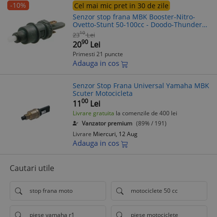
-10%
Cel mai mic pret in 30 de zile
Senzor stop frana MBK Booster-Nitro-
Ovetto-Stunt 50-100cc - Doodo-Thunder
125-150cc - Yamaha Aerox - Bw'S - Neo'S
10
23
Lei
50-100cc - Maxter - Neo'S 1
90
20
Lei
Primesti 21 puncte
Adauga in cos
Senzor Stop Frana Universal Yamaha MBK
Scuter Motocicleta
00
11
Lei
Livrare gratuita
la comenzile de 400 lei
Vanzator premium
(89% / 191)
Livrare
Miercuri, 12 Aug
Adauga in cos
Cautari utile
stop frana moto
motociclete 50 cc
piese yamaha r1
piese motociclete