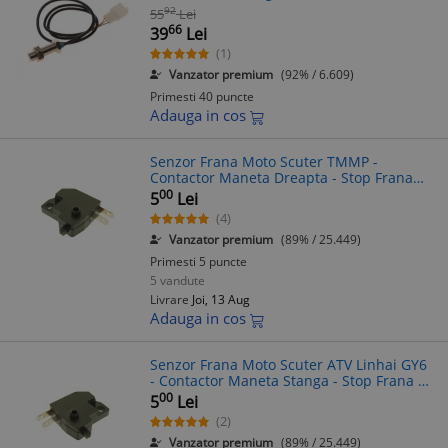
Magnet
92
55
Lei
66
39
Lei
(1)
Vanzator premium
(92% / 6.609)
Primesti 40 puncte
Adauga in cos
Senzor Frana Moto Scuter TMMP -
Contactor Maneta Dreapta - Stop Frana
Motocicleta ATV
00
5
Lei
(4)
Vanzator premium
(89% / 25.449)
Primesti 5 puncte
5 vandute
Livrare
Joi, 13 Aug
Adauga in cos
Senzor Frana Moto Scuter ATV Linhai GY6
- Contactor Maneta Stanga - Stop Frana -
Piese Motociclete
00
5
Lei
(2)
Vanzator premium
(89% / 25.449)