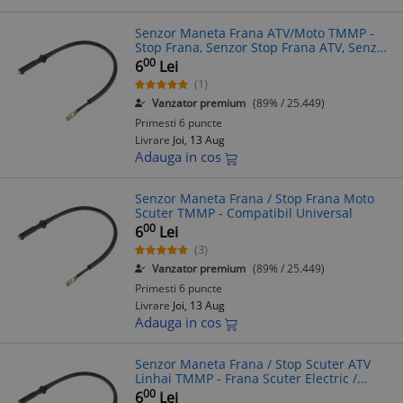
Senzor Maneta Frana ATV/Moto TMMP -
Stop Frana, Senzor Stop Frana ATV, Senzor
Frana Maneta, Piese ATV
00
6
Lei
(1)
Vanzator premium
(89% / 25.449)
Primesti 6 puncte
Livrare
Joi, 13 Aug
Adauga in cos
Senzor Maneta Frana / Stop Frana Moto
Scuter TMMP - Compatibil Universal
00
6
Lei
(3)
Vanzator premium
(89% / 25.449)
Primesti 6 puncte
Livrare
Joi, 13 Aug
Adauga in cos
Senzor Maneta Frana / Stop Scuter ATV
Linhai TMMP - Frana Scuter Electric /
Moto
00
6
Lei