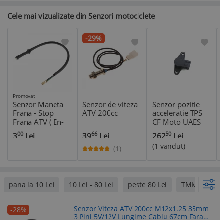
Cele mai vizualizate din Senzori motociclete
-29%
Promovat
Senzor Maneta
Senzor de viteza
Senzor pozitie
Frana - Stop
ATV 200cc
acceleratie TPS
Frana ATV ( En-
CF Moto UAES
Gross )
00
66
50
3
Lei
39
Lei
262
Lei
(1 vandut)
(1)
pana la 10 Lei
10 Lei - 80 Lei
peste 80 Lei
TMMP
Senzor Viteza ATV 200cc M12x1.25 35mm
-28%
3 Pini 5V/12V Lungime Cablu 67cm Fara