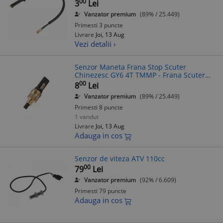
00
3
Lei
Vanzator premium
(89% / 25.449)
Primesti 3 puncte
Livrare
Joi, 13 Aug
Vezi detalii ›
Senzor Maneta Frana Stop Scuter
Chinezesc GY6 4T TMMP - Frana Scuter
4T, Senzor Frana Moto
00
8
Lei
Vanzator premium
(89% / 25.449)
Primesti 8 puncte
1 vandut
Livrare
Joi, 13 Aug
Adauga in cos
Senzor de viteza ATV 110cc
00
79
Lei
Vanzator premium
(92% / 6.609)
Primesti 79 puncte
Adauga in cos