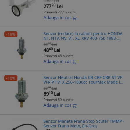
306
Lei
20
277
Lei
Primesti 277 puncte
Adauga in cos
Senzor (redare) la ralanti pentru HONDA
-19%
NT, NTV, NV, VT, XL, XRV 400-750 1988-
2011
40
59
Lei
40
48
Lei
Primesti 48 puncte
Adauga in cos
Senzor Neutral Honda CB CBF CBR ST VF
-10%
VFR VT VTX 250-1800cc TourMax Made in
Japan OEM 35600-KE8-003
00
99
Lei
10
89
Lei
Primesti 89 puncte
Adauga in cos
Senzor Maneta Frana Stop Scuter TMMP -
Senzor Frana Moto, En-Gros