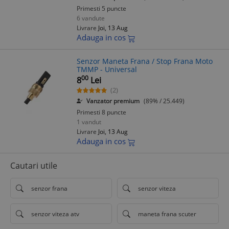
Primesti 5 puncte
6 vandute
Livrare
Joi, 13 Aug
Adauga in cos
Senzor Maneta Frana / Stop Frana Moto
TMMP - Universal
00
8
Lei
(2)
Vanzator premium
(89% / 25.449)
Primesti 8 puncte
1 vandut
Livrare
Joi, 13 Aug
Adauga in cos
Cautari utile
senzor frana
senzor viteza
senzor viteza atv
maneta frana scuter