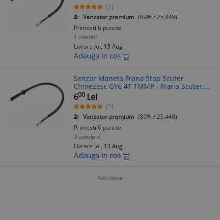
(1)
Vanzator premium
(89% / 25.449)
Primesti 6 puncte
1 vandut
Livrare
Joi, 13 Aug
Adauga in cos
Senzor Maneta Frana Stop Scuter
Chinezesc GY6 4T TMMP - Frana Scuter,
Senzori Maneta Frana, Stop Frana Moto
00
6
Lei
(1)
Vanzator premium
(89% / 25.449)
Primesti 6 puncte
3 vandute
Livrare
Joi, 13 Aug
Adauga in cos
Publicitate