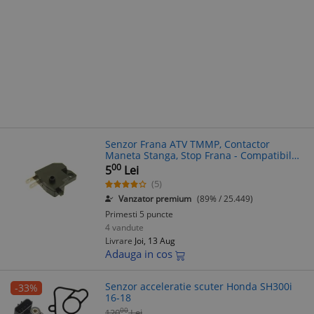
Senzor Frana ATV TMMP, Contactor
Maneta Stanga, Stop Frana - Compatibil
GY6, 2 Papuci
00
5
Lei
(5)
Vanzator premium
(89% / 25.449)
Primesti 5 puncte
4 vandute
Livrare
Joi, 13 Aug
Adauga in cos
Senzor acceleratie scuter Honda SH300i
-33%
16-18
00
120
Lei