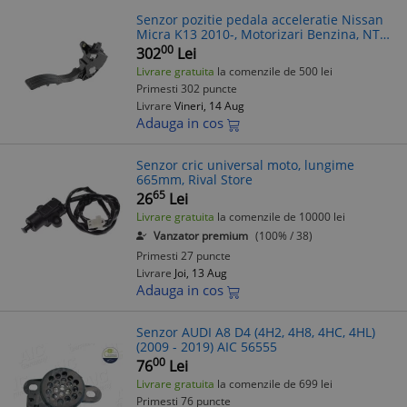
Senzor pozitie pedala acceleratie Nissan
Micra K13 2010-, Motorizari Benzina, NTY
EAP-NS-001
00
302
Lei
Livrare gratuita
la comenzile de 500 lei
Primesti 302 puncte
Livrare
Vineri, 14 Aug
Adauga in cos
Senzor cric universal moto, lungime
665mm, Rival Store
65
26
Lei
Livrare gratuita
la comenzile de 10000 lei
Vanzator premium
(100% / 38)
Primesti 27 puncte
Livrare
Joi, 13 Aug
Adauga in cos
Senzor AUDI A8 D4 (4H2, 4H8, 4HC, 4HL)
(2009 - 2019) AIC 56555
00
76
Lei
Livrare gratuita
la comenzile de 699 lei
Primesti 76 puncte