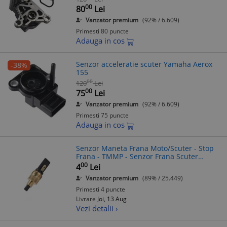
00
80
Lei
Vanzator premium
(92% / 6.609)
Primesti 80 puncte
Adauga in cos
Senzor acceleratie scuter Yamaha Aerox
-38%
155
00
120
Lei
00
75
Lei
Vanzator premium
(92% / 6.609)
Primesti 75 puncte
Adauga in cos
Senzor Maneta Frana Moto/Scuter - Stop
Frana - TMMP - Senzor Frana Scuter
Electric
00
4
Lei
Vanzator premium
(89% / 25.449)
Primesti 4 puncte
Livrare
Joi, 13 Aug
Vezi detalii ›