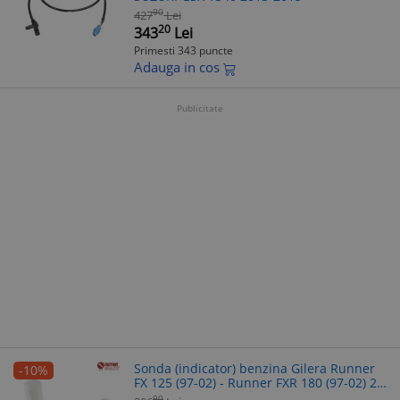
90
427
Lei
20
343
Lei
Primesti 343 puncte
Adauga in cos
Publicitate
Sonda (indicator) benzina Gilera Runner
-10%
FX 125 (97-02) - Runner FXR 180 (97-02) 2T
LC 125-180cc - calitate OEM
90