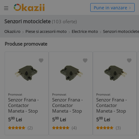
Deschide
hide
Pune in vanzare
meniul
niul
Senzori motociclete
(103 oferte)
Okazii.ro
Piese si accesorii moto
Electrice moto
Senzori motociclet
Produse promovate
Promovat
Promovat
Promovat
Senzor Frana -
Senzor Frana -
Senzor Frana -
Contactor
Contactor
Contactor
Maneta - Stop
Maneta - Stop
Maneta - Stop
Frana Moto
Frana Moto -
Frana ATV -
00
00
00
5
Lei
5
Lei
5
Lei
Scuter - Maneta
Scuter - Maneta
Maneta Dreapta
Stanga
Dreapta
(2)
(4)
(3)
*