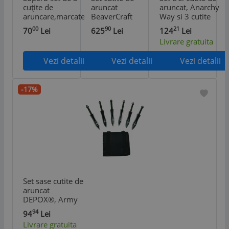
cuțite de
aruncat
aruncat, Anarchy
aruncare,marcate
BeaverCraft
Way si 3 cutite
AngloArms,din
TK_Set1, 255
de aruncat
00
90
21
70
Lei
625
Lei
124
Lei
oțel,cu Teaca
mm
Ballistic Blades,
Livrare gratuita
curea.
DEPOX®,otel
inoxidabil
Vezi detalii
Vezi detalii
Vezi detalii
-17%
Set sase cutite de
aruncat
DEPOX®, Army
Fury, otel
94
94
Lei
inoxidabil, 19 cm
Livrare gratuita