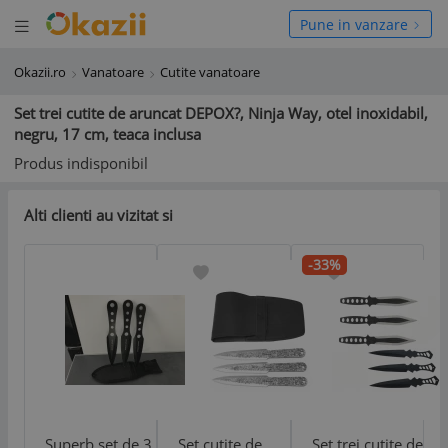
Deschide meniul
hide meniul
Pune in vanzare
Okazii.ro
Vanatoare
Cutite vanatoare
Set trei cutite de aruncat DEPOX?, Ninja Way, otel inoxidabil,
negru, 17 cm, teaca inclusa
Produs indisponibil
Alti clienti au vizitat si
-33%
Superb set de 3
Set cutite de
Set trei cutite de