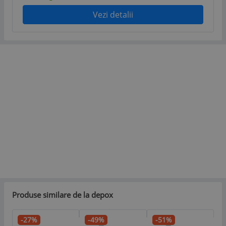
Vezi detalii
Produse similare de la depox
-27%
-49%
-51%