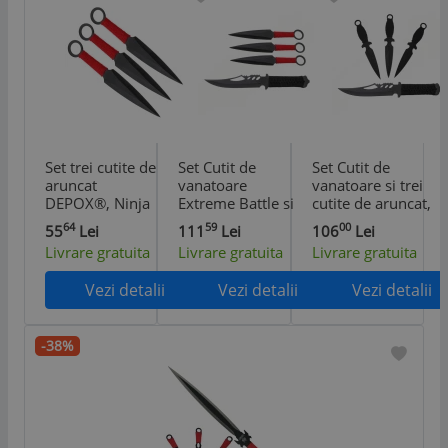
Set trei cutite de
Set Cutit de
Set Cutit de
aruncat
vanatoare
vanatoare si trei
DEPOX®, Ninja
Extreme Battle si
cutite de aruncat,
Way, otel
trei cutite de
Black Fury,
64
59
00
55
Lei
111
Lei
106
Lei
inoxidabil, negru,
aruncat, Ninja
DEPOX®, otel
Livrare gratuita
Livrare gratuita
Livrare gratuita
17 cm, teaca
Way, DEPOX®,
inoxidabil,teaca
inclusa
otel inoxidabil
inclusa
Vezi detalii
Vezi detalii
Vezi detalii
-38%