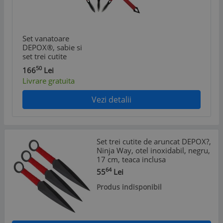
Set vanatoare
DEPOX®, sabie si
set trei cutite
aruncat, otel
50
166
Lei
inoxidabil, negru
Livrare gratuita
Vezi detalii
Set trei cutite de aruncat DEPOX?,
Ninja Way, otel inoxidabil, negru,
17 cm, teaca inclusa
64
55
Lei
Produs indisponibil