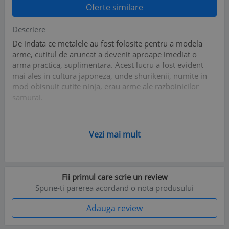
Oferte similare
Descriere
De indata ce metalele au fost folosite pentru a modela
arme, cutitul de aruncat a devenit aproape imediat o
arma practica, suplimentara. Acest lucru a fost evident
mai ales in cultura japoneza, unde shurikenii, numite in
mod obisnuit cutite ninja, erau arme ale razboinicilor
samurai.
Tip cutit: cu lama fixa
Vezi mai mult
Tip lama: neteda
Lungime totala: 170 mm
Lungimea lamei: 100 mm
Lungimea manerului: 70 mm
Fii primul care scrie un review
Latimea lamei: 23 mm
Spune-ti parerea acordand o nota produsului
Grosimea lamei: 2 mm
Greutatea unui cutit: 40 g
Adauga review
Greutate set: 142 g
Material lamei: otel inoxidabil 420