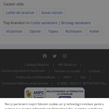
Cautari utile
cutite de aruncat
kunai naruto
Top branduri in
|
Cutite vanatoare
Briceag vanatoare
Victorinox
Opinel
Topex
Richmann
Foxter
Catalog Okazii.ro
API Okazii.ro
Cautari populare in Vanatoare
Termeni si conditii
Contact
Politica de confidentialitate
ANPC
SOL
Comanda telefonic acest produs
© 2000 - 2026 S.C. BITFACTOR S.R.L.
Noi și partenerii noștri folosim cookie-uri și tehnologii similare pentru
a stoca și a accesa informații pe dispozitivul dvs. și pentru a prelucra