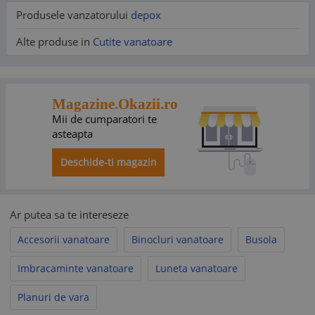
Material maner: otel + impletitura
Produsele vanzatorului
depox
Teaca: Cordura durabil
Constructie completa Tang
Alte produse in
Cutite vanatoare
Magazine.Okazii.ro
Mii de cumparatori te
asteapta
Deschide-ti magazin
Ar putea sa te intereseze
Accesorii vanatoare
Binocluri vanatoare
Busola
Imbracaminte vanatoare
Luneta vanatoare
Planuri de vara