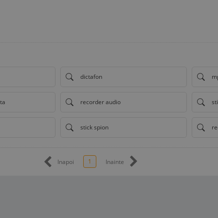
dictafon
mp
ta
recorder audio
st
stick spion
re
1
Inapoi
Inainte