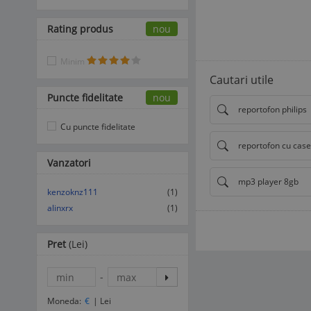
Rating produs
nou
Minim
Cautari utile
Puncte fidelitate
nou
reportofon philips
Cu puncte fidelitate
reportofon cu case
Vanzatori
mp3 player 8gb
kenzoknz111
(1)
alinxrx
(1)
Pret
(Lei)
-
Moneda:
€
|
Lei