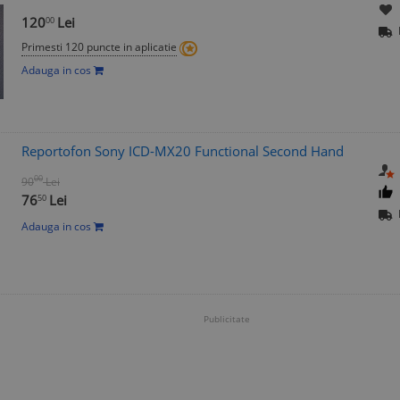
120
Lei
00
Primesti 120 puncte in aplicatie
Adauga in cos
Reportofon Sony ICD-MX20 Functional Second Hand
00
90
Lei
76
Lei
50
Adauga in cos
Publicitate