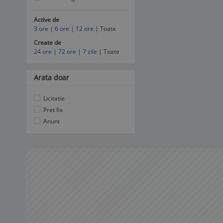
Active de
3 ore
|
6 ore
|
12 ore
| Toate
Create de
24 ore
|
72 ore
|
7 zile
| Toate
Arata doar
Licitatie
Pret fix
Anunt