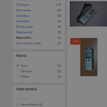
CD player
(13)
Deck audio
(6)
Soundbar
(5)
Casetofon
(4)
Pickup audio
(4)
Magnetofon
(3)
Reportofon
(2)
-15%
Alte sisteme audio
(3)
Marca
Sony
(2)
Olympus
(3)
Philips
(3)
Stare produs
Nou
Second hand (2)