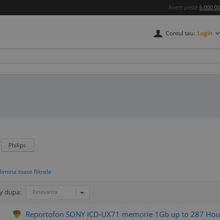
Avem peste
6.000.0
Contul tau:
Login
Philips
y dupa:
Relevanta
Reportofon SONY ICD-UX71 memorie 1Gb up to 287 Hou