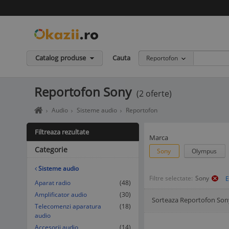
Catalog produse
Cauta
Reportofon
Reportofon Sony
(2 oferte)
Home
Audio
Sisteme audio
Reportofon
page
okazii.ro
Filtreaza rezultate
-
Marca
Cumperi
Categorie
Sony
Olympus
in
siguranta
Sisteme audio
de
Filtre selectate:
Sony
la
Aparat radio
(48)
vanzatori
Amplificator audio
(30)
Sorteaza Reportofon Son
de
Afisare Lista
Afisare galerie
Telecomenzi aparatura
(18)
incredere
audio
Accesorii audio
(14)