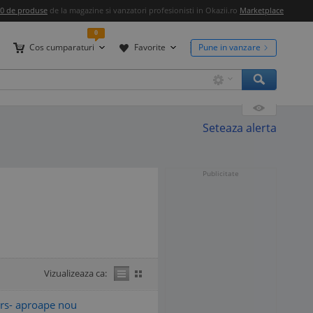
00 de produse
de la magazine si vanzatori profesionisti in Okazii.ro
Marketplace
0
Cos cumparaturi
Favorite
Pune in vanzare
Seteaza alerta
Publicitate
Vizualizeaza ca:
rs- aproape nou