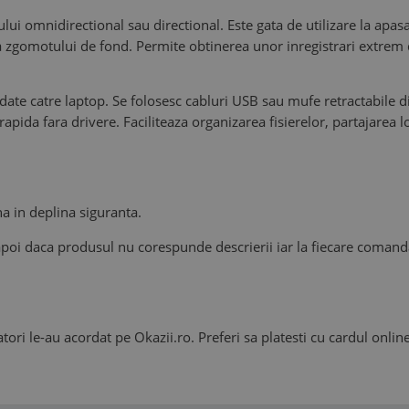
ului omnidirectional sau directional. Este gata de utilizare la apa
 zgomotului de fond. Permite obtinerea unor inregistrari extrem de
 date catre laptop. Se folosesc cabluri USB sau mufe retractabile 
 rapida fara drivere. Faciliteaza organizarea fisierelor, partajarea 
a in deplina siguranta.
napoi daca produsul nu corespunde descrierii iar la fiecare comand
ratori le-au acordat pe Okazii.ro. Preferi sa platesti cu cardul onl