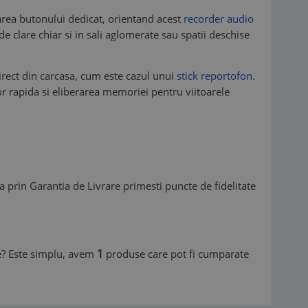
sarea butonului dedicat, orientand acest
recorder audio
 clare chiar si in sali aglomerate sau spatii deschise
direct din carcasa, cum este cazul unui
stick reportofon
.
lor rapida si eliberarea memoriei pentru viitoarele
a prin Garantia de Livrare primesti puncte de fidelitate
1
ine? Este simplu, avem
produse care pot fi cumparate