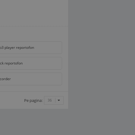
3 player reportofon
ick reportofon
corder
Pe pagina:
36