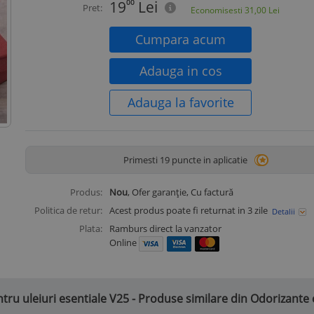
19
00
Lei
Pret:
Economisesti
31,00
Lei
Cumpara acum
Adauga in cos
Adauga la favorite
Primesti 19 puncte in aplicatie
Produs:
Nou
, Ofer garanție, Cu factură
Politica de retur:
Acest produs poate fi returnat in 3 zile
Detalii
Plata:
Ramburs direct la vanzator
Online
ru uleiuri esentiale V25 - Produse similare din Odorizante