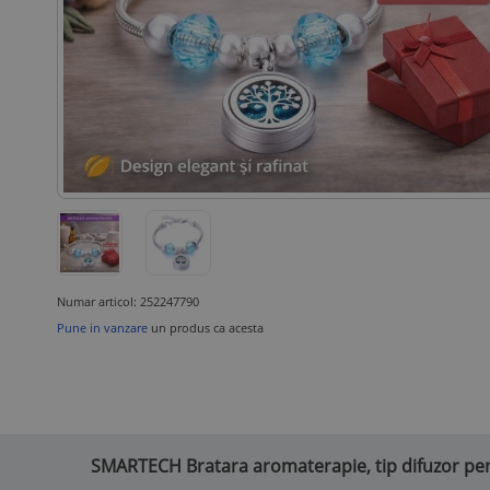
Numar articol: 252247790
Pune in vanzare
un produs ca acesta
SMARTECH Bratara aromaterapie, tip difuzor pent