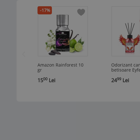
-17%
Amazon Rainforest 10
Odorizant ca
gr
betisoare Eyf
Dragon, 120m
00
99
,
15
Lei
,
24
Lei