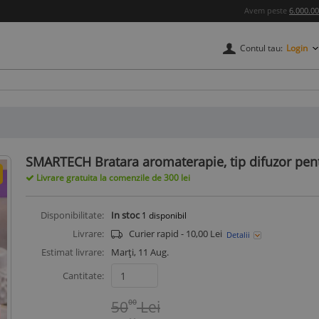
Avem peste
6.000.0
Contul tau:
Login
credere
SMARTECH Bratara aromaterapie, tip difuzor pent
Livrare gratuita la comenzile de 300 lei
Disponibilitate:
In stoc
1
disponibil
Livrare:
Curier rapid - 10,00 Lei
Detalii
Estimat livrare:
Marți, 11 Aug.
Cantitate:
50
00
Lei