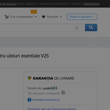
00 de produse
de la magazine si vanzatori profesionisti in Okazii.ro
Marketplace
0
Cos cumparaturi
Favorite
Pune in vanzare
ru uleiuri esentiale V25
Vandut de:
Tip vanzator: companie
Intreaba vanzatorul
Produsele sale din Odorizante camera