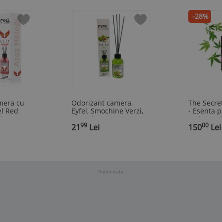
-28%
mera cu
Odorizant camera,
The Secre
el Red
Eyfel, Smochine Verzi,
- Esenta 
l
110 ml
ambiental
99
00
,
21
Lei
,
150
Lei
Publicitate