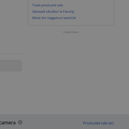
Toate produsele sale
Salvează vânzător la Favoriți
Mixte din magazinul watch24
Publicitate
 camera
Produsele tale aici