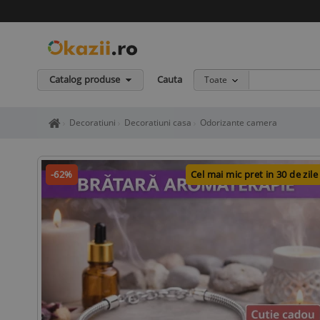
Catalog produse
Cauta
Toate
Home page okazii.ro - Cumperi in siguranta de la vanzatori de in
Decoratiuni
Decoratiuni casa
Odorizante camera
-62%
Cel mai mic pret in 30 de zile