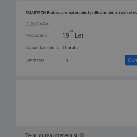
SMARTECH Bratara aromaterapie, tip difuzor pentru uleiuri es
CUMPARA
00
19
Lei
Pret curent:
Comanda minima:
1 bucata
Cum
Cantitatea:
Te-ar putea interesa si