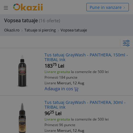
Deschide
hide
Pune in vanzare
meniul
niul
Vopsea tatuaje
(16 oferte)
Okazii.ro
Tatuaje si piercing
Vopsea tatuaje
Tus tatuaj GrayWash - PANTHERA, 150ml -
TRIBAL Ink
75
183
Lei
Livrare gratuita
la comenzile de 500 lei
Primesti 184 puncte
Livrare
Miercuri, 12 Aug
Adauga in cos
Tus tatuaj GrayWash - PANTHERA, 30ml -
TRIBAL Ink
25
96
Lei
Livrare gratuita
la comenzile de 500 lei
Primesti 96 puncte
Livrare
Miercuri, 12 Aug