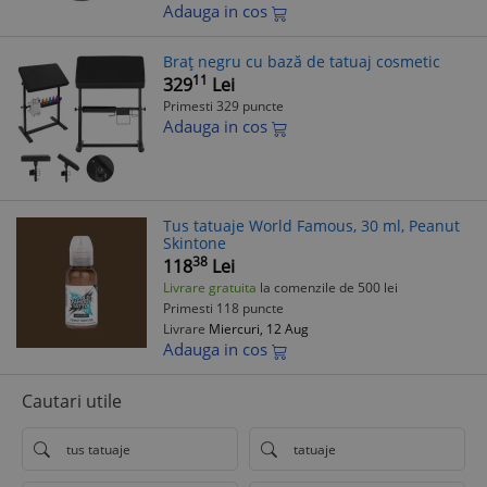
Adauga in cos
Braț negru cu bază de tatuaj cosmetic
11
329
Lei
Primesti 329 puncte
Adauga in cos
Tus tatuaje World Famous, 30 ml, Peanut
Skintone
38
118
Lei
Livrare gratuita
la comenzile de 500 lei
Primesti 118 puncte
Livrare
Miercuri, 12 Aug
Adauga in cos
Cautari utile
tus tatuaje
tatuaje