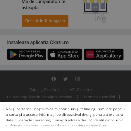
Mii de cumparatori te
asteapta
Deschide-ti magazin
Instaleaza aplicatia Okazii.ro
Catalog Okazii.ro
API Okazii.ro
Cautari populare in Tatuaje si piercing
Termeni si conditii
Contact
Politica de confidentialitate
ANPC
SOL
Noi și partenerii noștri folosim cookie-uri și tehnologii similare pentru
© 2000 - 2026 S.C. BITFACTOR S.R.L.
a stoca și a accesa informații pe dispozitivul dvs. și pentru a prelucra
date cu caracter personal, cum ar fi adresa dvs. IP, identificatori unici
și date de navigare, pentru reclame și conținut personalizat,