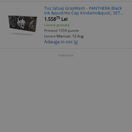
Tus tatuaj GrayWash - PANTHERA Black
Ink &quot;No Cap Kindamo&quot;, SET
KINDAMO 6x150ml
75
1.558
Lei
Livrare gratuita
Primesti 1559 puncte
Livrare
Miercuri, 12 Aug
Adauga in cos
Publicitate