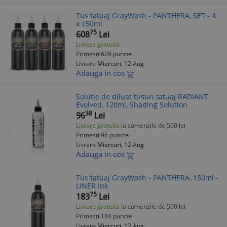
Tus tatuaj GrayWash - PANTHERA, SET - 4
x 150ml
75
608
Lei
Livrare gratuita
Primesti 609 puncte
Livrare
Miercuri, 12 Aug
Adauga in cos
Solutie de diluat tusuri tatuaj RADIANT
Evolved, 120ml, Shading Solution
38
96
Lei
Livrare gratuita
la comenzile de 500 lei
Primesti 96 puncte
Livrare
Miercuri, 12 Aug
Adauga in cos
Tus tatuaj GrayWash - PANTHERA, 150ml -
LINER Ink
75
183
Lei
Livrare gratuita
la comenzile de 500 lei
Primesti 184 puncte
Livrare
Miercuri, 12 Aug