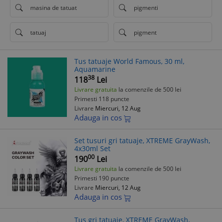
masina de tatuat
pigmenti
tatuaj
pigment
Tus tatuaje World Famous, 30 ml,
Aquamarine
38
118
Lei
Livrare gratuita
la comenzile de 500 lei
Primesti 118 puncte
Livrare
Miercuri, 12 Aug
Adauga in cos
Set tusuri gri tatuaje, XTREME GrayWash,
4x30ml Set
00
190
Lei
Livrare gratuita
la comenzile de 500 lei
Primesti 190 puncte
Livrare
Miercuri, 12 Aug
Adauga in cos
Tus gri tatuaje, XTREME GrayWash,