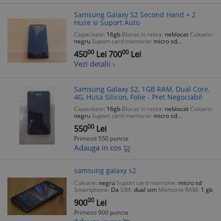
Samsung Galaxy S2 Second Hand + 2
Huse si Suport Auto
Capacitate:
16gb
Blocat in retea:
neblocat
Culoare:
negru
Suport card memorie:
micro sd
Smartphone:
Da
00
00
450
Lei
700
Lei
Vezi detalii ›
Samsung Galaxy S2, 1GB RAM, Dual Core,
4G, Husa Silicon, Folie - Pret Negociabil
Capacitate:
16gb
Blocat in retea:
neblocat
Culoare:
negru
Suport card memorie:
micro sd
Smartphone:
Da
00
550
Lei
Primesti 550 puncte
Adauga in cos
samsung galaxy s2
Culoare:
negru
Suport card memorie:
micro sd
Smartphone:
Da
SIM:
dual sim
Memorie RAM:
1 gb
00
900
Lei
Primesti 900 puncte