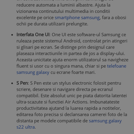
reducere automata a luminii albastre. Ajuta la
vizionarea continutului multimedia in conditii
excelente pe orice
smartphone samsung
, fara a obosi
ochii pe durata utilizarii prelungite.
Interfata One UI
: One UI este software-ul Samsung ce
ruleaza peste sistemul Android, controlat prin atingeri
si glisari pe ecran. Se distinge prin designul care
plaseaza interactiunile in partea de jos a display-ului.
Aceasta unicitate ajuta enorm utilizatorul sa navigheze
fluent si usor cu o singura mana, chiar si pe
telefoane
samsung galaxy
cu ecrane foarte mari.
S Pen
: S Pen este un stylus electronic folosit pentru
scriere, desenare si navigare directa pe ecranul
compatibil. Este absolut unic pe piata datorita latentei
ultra-scazute si functiei Air Actions. Imbunatateste
productivitatea ajutand la luarea rapida a notitelor,
editarea foto precisa si declansarea camerei foto de la
distanta pe modele compatibile de
samsung galaxy
s22 ultra
.