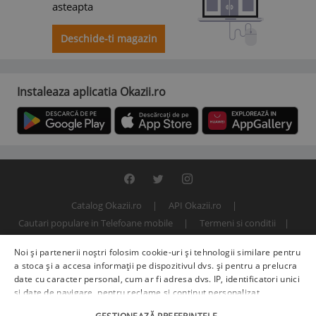
asteapta
Deschide-ti magazin
Instaleaza aplicatia Okazii.ro
Catalog Okazii.ro
API Okazii.ro
Cautari populare in Telefoane mobile
Termeni si conditii
Contact
Politica de confidentialitate
ANPC
SOL
Noi și partenerii noștri folosim cookie-uri și tehnologii similare pentru
© 2000 - 2026 S.C. BITFACTOR S.R.L.
a stoca și a accesa informații pe dispozitivul dvs. și pentru a prelucra
date cu caracter personal, cum ar fi adresa dvs. IP, identificatori unici
și date de navigare, pentru reclame și conținut personalizat,
măsurarea reclamelor și a conținutului, informații despre audiență și