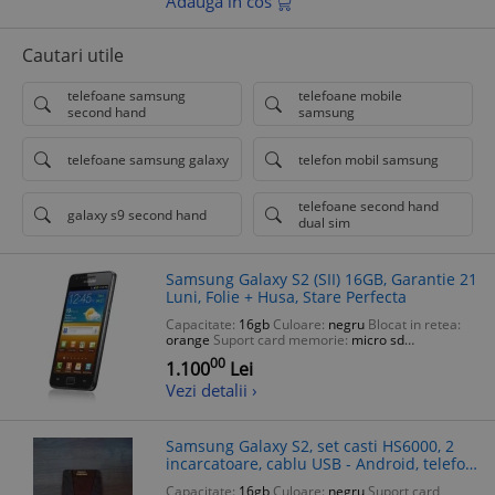
Adauga in cos
Cautari utile
telefoane samsung
telefoane mobile
second hand
samsung
telefoane samsung galaxy
telefon mobil samsung
telefoane second hand
galaxy s9 second hand
dual sim
Samsung Galaxy S2 (SII) 16GB, Garantie 21
Luni, Folie + Husa, Stare Perfecta
Capacitate:
16gb
Culoare:
negru
Blocat in retea:
orange
Suport card memorie:
micro sd
Smartphone:
Da
00
1.100
Lei
Vezi detalii ›
Samsung Galaxy S2, set casti HS6000, 2
incarcatoare, cablu USB - Android, telefon
ieftin second hand
Capacitate:
16gb
Culoare:
negru
Suport card