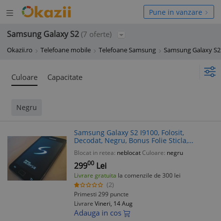
Deschide
hide
Pune in vanzare
meniul
niul
Samsung Galaxy S2
(7 oferte)
Okazii.ro
Telefoane mobile
Telefoane Samsung
Samsung Galaxy S2
Culoare
Capacitate
Negru
Samsung Galaxy S2 I9100, Folosit,
Decodat, Negru, Bonus Folie Sticla,
Factura + Garantie 90 Zile, Incarcator
Blocat in retea:
neblocat
Culoare:
negru
00
299
Lei
Livrare gratuita
la comenzile de 300 lei
(2)
Primesti 299 puncte
Livrare
Vineri, 14 Aug
Adauga in cos