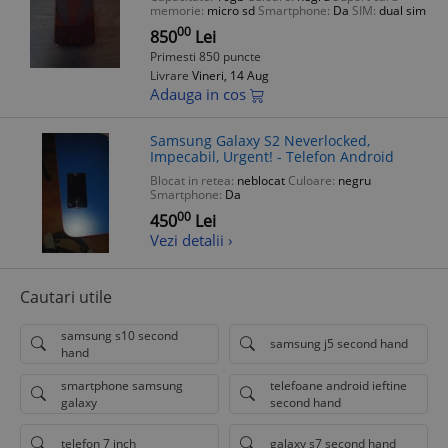
memorie:
micro sd
Smartphone:
Da
SIM:
dual sim
00
850
Lei
Primesti 850 puncte
Livrare
Vineri, 14 Aug
Adauga in cos
Samsung Galaxy S2 Neverlocked,
Impecabil, Urgent! - Telefon Android
Blocat in retea:
neblocat
Culoare:
negru
Smartphone:
Da
00
450
Lei
Vezi detalii ›
Cautari utile
samsung s10 second
samsung j5 second hand
hand
smartphone samsung
telefoane android ieftine
galaxy
second hand
telefon 7 inch
galaxy s7 second hand