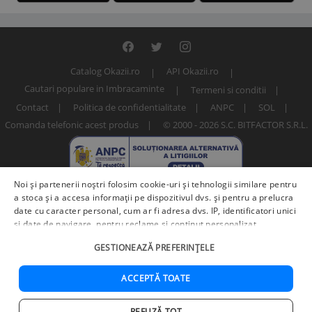
Catalog Okazii.ro
API Okazii.ro
Cautari populare in Imbracaminte
Termeni si conditii
Contact
Politica de confidentialitate
ANPC
SOL
Comanda telefonic acest produs
© 2000 - 2026 S.C. BITFACTOR S.R.L.
Noi și partenerii noștri folosim cookie-uri și tehnologii similare pentru
a stoca și a accesa informații pe dispozitivul dvs. și pentru a prelucra
date cu caracter personal, cum ar fi adresa dvs. IP, identificatori unici
și date de navigare, pentru reclame și conținut personalizat,
măsurarea reclamelor și a conținutului, informații despre audiență și
Numar articol: 225842343
GESTIONEAZĂ PREFERINȚELE
îmbunătățirea serviciilor.
Furnizori terți (225)
pot, de asemenea,
prelucra datele dvs. în aceste și alte scopuri, inclusiv folosind date
precise de geolocalizare și caracteristici ale dispozitivului. Opțiunile
ACCEPTĂ TOATE
dvs. se aplică doar acestui site web. Unii furnizori se pot baza pe
interes legitim în loc de consimțământ; aveți dreptul să vă opuneți în
REFUZĂ TOT