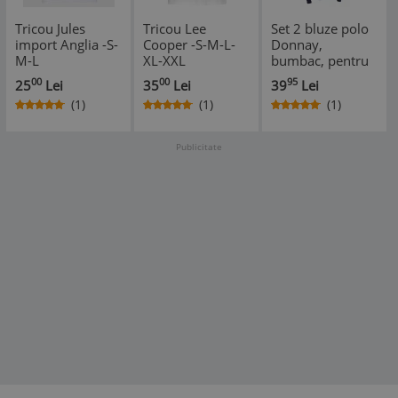
Tricou Jules
Tricou Lee
Set 2 bluze polo
import Anglia -S-
Cooper -S-M-L-
Donnay,
M-L
XL-XXL
bumbac, pentru
barbati,
00
00
95
25
Lei
35
Lei
39
Lei
Bleumarin/Rosu
(1)
(1)
(1)
Publicitate