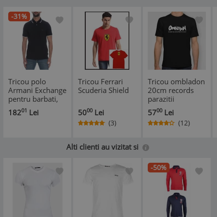
-31%
Tricou polo
Tricou Ferrari
Tricou ombladon
Armani Exchange
Scuderia Shield
20cm records
pentru barbati,
parazitii
XL - OUTLET
01
00
00
182
Lei
50
Lei
57
Lei
(3)
(12)
*
Alti clienti au vizitat si
-50%