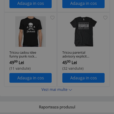
Adauga in cos
Adauga in cos
Tricou cadou idee
Tricou parental
funny punk rock
advisory explicit
hipster jackass
content cadou
99
00
49
Lei
45
Lei
Johnny Knoxville
funny
(11 vandute)
(32 vandute)
Adauga in cos
Adauga in cos
Vezi mai multe
Raporteaza produsul