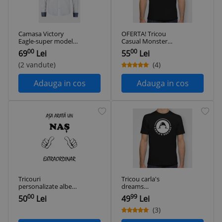
Camasa Victory
OFERTA! Tricou
Eagle-super model-
Casual Monster
cel mai mic pret-S-
Energy Negru /
00
00
69
Lei
55
Lei
M-L-XL
Verde
(2 vandute)
(4)
Adauga in cos
Adauga in cos
Tricouri
Tricou carla's
personalizate albe
dreams
bumbac nas
personalizat
00
99
50
Lei
49
Lei
heroina imperfect
(3)