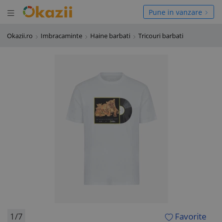
Deschide meniul
hide meniul
Pune in vanzare
Okazii.ro
Imbracaminte
Haine barbati
Tricouri barbati
1/7
Favorite