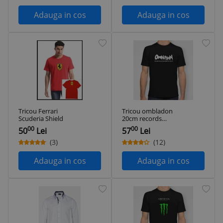
Adauga in cos
Adauga in cos
Tricou Ferrari
Tricou ombladon
Scuderia Shield
20cm records
parazitii
00
00
50
Lei
57
Lei
(3)
(12)
Adauga in cos
Adauga in cos