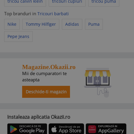
tricou calvin klein
tricouri cupluri
tricou puma
Top branduri in
Tricouri barbati
Nike
Tommy Hilfiger
Adidas
Puma
Pepe Jeans
Magazine.Okazii.ro
Mii de cumparatori te
asteapta
Deschide-ti magazin
Instaleaza aplicatia Okazii.ro