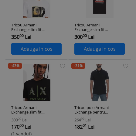
Tricou Armani
Tricou Armani
Exchange slim fit
Exchange slim fit
alb
negru
00
00
350
Lei
300
Lei
Adauga in cos
Adauga in cos
-43%
-31%
Tricou Armani
Tricou polo Armani
Exchange slim fit
Exchange pentru
negru
barbati, XL -
00
99
300
Lei
264
Lei
OUTLET
00
01
170
Lei
182
Lei
(1 vandut)