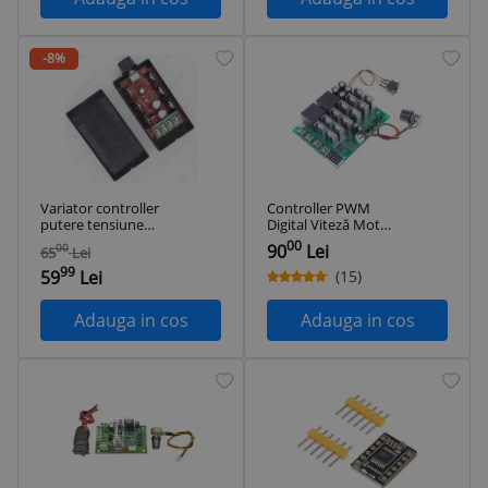
-8%
Variator controller
Controller PWM
putere tensiune
Digital Viteză Motor
turatie motor PWM
DC 60A 100A 12V-
00
90
Lei
00
65
Lei
9-50 V / 40 A
55V | Regulator
99
Turație Motor DC și
59
Lei
(15)
HHO Generator
Adauga in cos
Adauga in cos