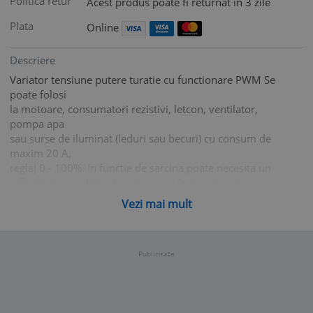
Politica retur
Acest produs poate fi returnat in 3 zile
Plata
Online
Descriere
Variator tensiune putere turatie cu functionare PWM Se
poate folosi
la motoare, consumatori rezistivi, letcon, ventilator,
pompa apa
sau surse de iluminat (leduri sau becuri) cu consum de
maxim 20 A,
reglaj 0 - 100%. In functie de sarcina poate necesita un
vemntilator suplimentar de racire. Putere maxima
maxim: 1200W
Vezi mai mult
Frecventa PWM: 25Khz Dimensiuni: (L*W*H): 8cm x
4.5cm x 3cm
Tensiune de alimentare 10 V-60 V dc, curent 20 A. Reglaj
2 - 100%.
Publicitate
Potentiometrul de reglaj si siguranta fuzibila pentru
suprasarcina
si led pentru indicare prezenta tensiune.