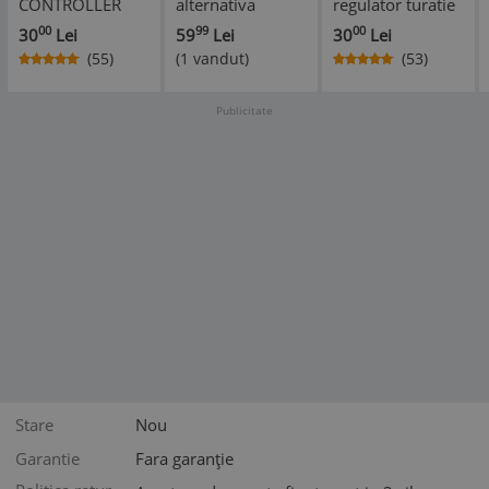
CONTROLLER
alternativa
regulator turatie
TURATIE motor
dimmer SCR
pentru motor
00
99
00
30
Lei
59
Lei
30
Lei
DC 12V 24V 60V
variator turatie 5
electric 220V AC
(55)
(1 vandut)
(53)
PWM curent
kw
4000W pret
continuu
Publicitate
Stare
Nou
Garantie
Fara garanție