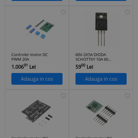
Controler motor DC
60V-2X5A DIODA
PWM 20A
SCHOTTKY 10A 60V
TO220FP -ROHS
91
00
1.006
Lei
59
Lei
STPS10L60CFP
STMICROELECTRONICS
Adauga in cos
Adauga in cos