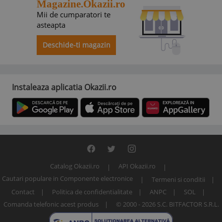
Magazine.Okazii.ro
Mii de cumparatori te
asteapta
Deschide-ti magazin
Instaleaza aplicatia Okazii.ro
Catalog Okazii.ro
API Okazii.ro
Cautari populare in Componente electronice
Termeni si conditii
Contact
Politica de confidentialitate
ANPC
SOL
Comanda telefonic acest produs
© 2000 - 2026 S.C. BITFACTOR S.R.L.