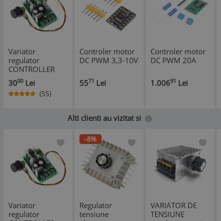
Variator
Controler motor
Controler motor
regulator
DC PWM 3,3-10V
DC PWM 20A
CONTROLLER
TURATIE motor
00
71
91
30
Lei
55
Lei
1.006
Lei
DC 12V 24V 60V
(55)
PWM curent
continuu
Alti clienti au vizitat si
-8%
Variator
Regulator
VARIATOR DE
regulator
tensiune
TENSIUNE