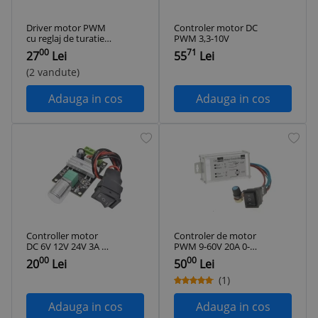
Driver motor PWM
Controler motor DC
cu reglaj de turatie
PWM 3,3-10V
si sens OKY3496-6-1
00
71
27
Lei
55
Lei
(2 vandute)
Adauga in cos
Adauga in cos
Controller motor
Controler de motor
DC 6V 12V 24V 3A –
PWM 9-60V 20A 0-
Variator PWM cu
1200W OKN515-16
00
00
20
Lei
50
Lei
buton schimbare
sens, regulator
(1)
voltaj
Adauga in cos
Adauga in cos