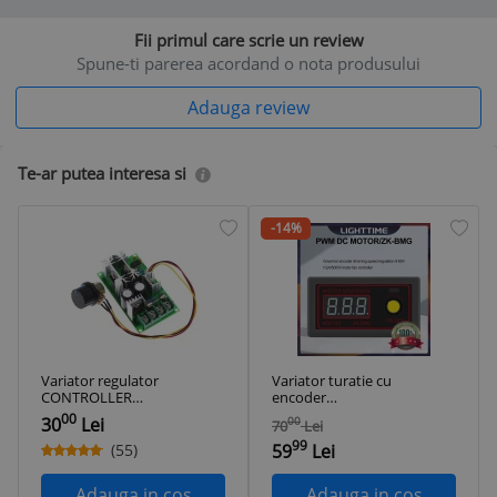
Fii primul care scrie un review
Spune-ti parerea acordand o nota produsului
Adauga review
Te-ar putea interesa si
-14%
Variator regulator
Variator turatie cu
CONTROLLER
encoder
TURATIE motor DC
programabil PWM
00
30
Lei
00
70
Lei
12V 24V 60V PWM
ZK-BMG motor 9 -
99
curent continuu
60V 20A
(55)
59
Lei
Adauga in cos
Adauga in cos