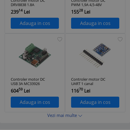
Controler motor DC
Controler motor DC
DRV8838 1.8A
PWM 1,9A 4,5-48V
14
28
239
Lei
155
Lei
Adauga in cos
Adauga in cos
Controler motor DC
Controler motor DC
USB 3A MC33926
UART 1 canal
59
70
604
Lei
116
Lei
Adauga in cos
Adauga in cos
Vezi mai multe