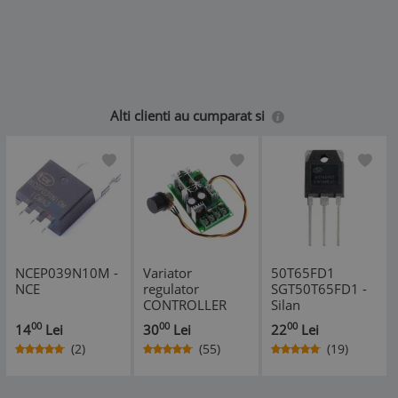
Alti clienti au cumparat si
NCEP039N10M -
Variator
50T65FD1
NCE
regulator
SGT50T65FD1 -
CONTROLLER
Silan
TURATIE motor
00
00
00
14
Lei
30
Lei
22
Lei
DC 12V 24V 60V
(2)
(55)
(19)
PWM curent
continuu