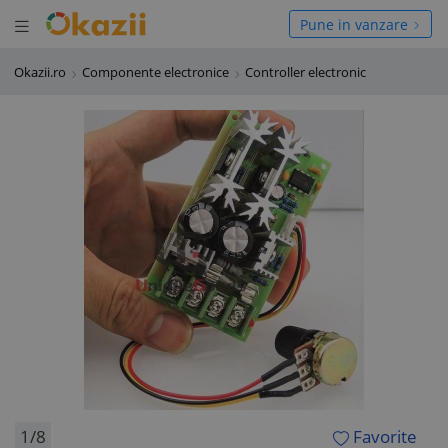
Deschide meniul
hide meniul
Pune in vanzare
Okazii.ro
Componente electronice
Controller electronic
1/8
Favorite