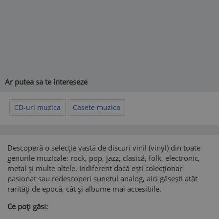
Ar putea sa te intereseze
CD-uri muzica
Casete muzica
Descoperă o selecție vastă de discuri vinil (vinyl) din toate
genurile muzicale: rock, pop, jazz, clasică, folk, electronic,
metal și multe altele. Indiferent dacă ești colecționar
pasionat sau redescoperi sunetul analog, aici găsești atât
rarități de epocă, cât și albume mai accesibile.
Ce poți găsi: