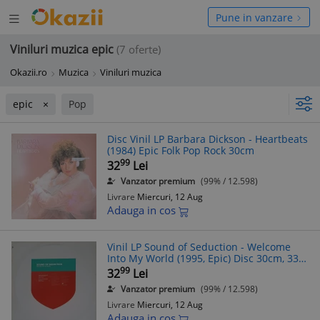
Deschide
hide
Pune in vanzare
meniul
niul
Viniluri muzica epic
(7 oferte)
Okazii.ro
Muzica
Viniluri muzica
epic
Pop
Disc Vinil LP Barbara Dickson - Heartbeats
(1984) Epic Folk Pop Rock 30cm
99
32
Lei
Vanzator premium
(99% / 12.598)
Livrare
Miercuri, 12 Aug
Adauga in cos
Vinil LP Sound of Seduction - Welcome
Into My World (1995, Epic) Disc 30cm, 33
RPM - Stare Buna
99
32
Lei
Vanzator premium
(99% / 12.598)
Livrare
Miercuri, 12 Aug
Adauga in cos