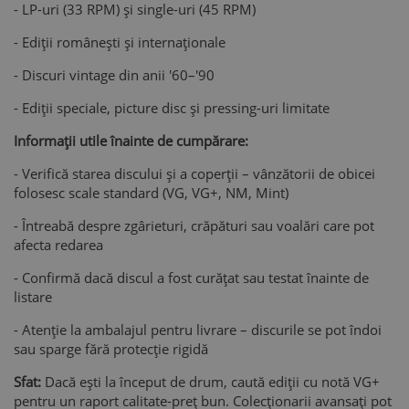
- LP-uri (33 RPM) și single-uri (45 RPM)
- Ediții românești și internaționale
- Discuri vintage din anii '60–'90
- Ediții speciale, picture disc și pressing-uri limitate
Informații utile înainte de cumpărare:
- Verifică starea discului și a coperții – vânzătorii de obicei
folosesc scale standard (VG, VG+, NM, Mint)
- Întreabă despre zgârieturi, crăpături sau voalări care pot
afecta redarea
- Confirmă dacă discul a fost curățat sau testat înainte de
listare
- Atenție la ambalajul pentru livrare – discurile se pot îndoi
sau sparge fără protecție rigidă
Sfat:
Dacă ești la început de drum, caută ediții cu notă VG+
pentru un raport calitate-preț bun. Colecționarii avansați pot