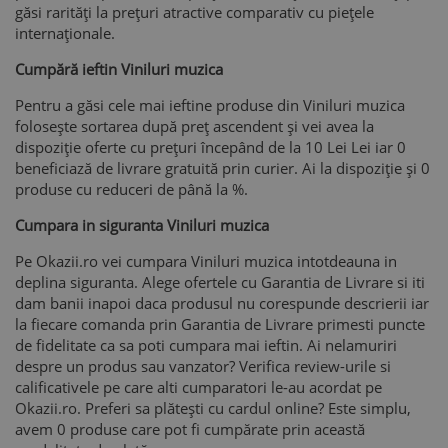
găsi rarități la prețuri atractive comparativ cu piețele
internaționale.
Cumpără ieftin Viniluri muzica
Pentru a găsi cele mai ieftine produse din Viniluri muzica
folosește sortarea după preț ascendent și vei avea la
dispoziție oferte cu prețuri începând de la 10 Lei Lei iar 0
beneficiază de livrare gratuită prin curier. Ai la dispoziție și 0
produse cu reduceri de până la %.
Cumpara in siguranta Viniluri muzica
Pe Okazii.ro vei cumpara Viniluri muzica intotdeauna in
deplina siguranta. Alege ofertele cu Garantia de Livrare si iti
dam banii inapoi daca produsul nu corespunde descrierii iar
la fiecare comanda prin Garantia de Livrare primesti puncte
de fidelitate ca sa poti cumpara mai ieftin. Ai nelamuriri
despre un produs sau vanzator? Verifica review-urile si
calificativele pe care alti cumparatori le-au acordat pe
Okazii.ro. Preferi sa plătești cu cardul online? Este simplu,
avem 0 produse care pot fi cumpărate prin această