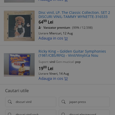
Disc vinil, LP. The Classic Collection. SET 2
DISCURI VINIL-TAMMY WYNETTE-316533
99
64
Lei
Vanzator premium
(99% / 12.598)
Livrare
Miercuri, 12 Aug
Adauga in cos
Ricky King – Golden Guitar Symphonies
(1981/CBS/RFG) - Vinil/Vinyl/ca Nou
Suport:
vinil
Gen muzical:
pop
00
19
Lei
Livrare
Vineri, 14 Aug
Adauga in cos
Cautari utile
discuri vinil
japan press
discuri vinil rock
discuri electrecord