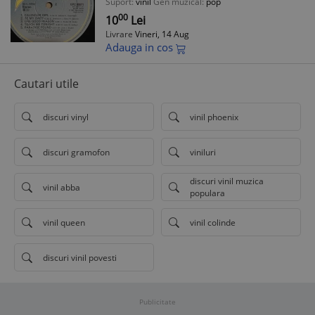
Suport:
vinil
Gen muzical:
pop
00
10
Lei
Livrare
Vineri, 14 Aug
Adauga in cos
Cautari utile
discuri vinyl
vinil phoenix
discuri gramofon
viniluri
discuri vinil muzica
vinil abba
populara
vinil queen
vinil colinde
discuri vinil povesti
Publicitate