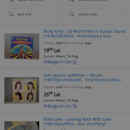
jazz vinil
viniluri rock
Ricky King – 20 World Hits in Guitar Sound
(1978/CBS/RFG) - Vinil/Vinyl/ca Nou
Suport:
vinil
Gen muzical:
pop
00
19
Lei
Livrare
Vineri, 14 Aug
Adauga in cos
Jean Jaques Goldman – Album
(1981/Epic/Holland) - Vinil/Vinyl/ca Nou
(M-)
Suport:
vinil
Gen muzical:
pop
00
25
Lei
Livrare
Vineri, 14 Aug
Adauga in cos
Mike Love - Looking Back With Love
(1981/Epic/RFG) - disc Vinil/Vinyl