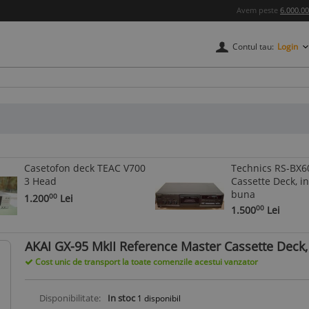
Avem peste
6.000.0
Contul tau:
Login
credere
Casetofon deck TEAC V700
Technics RS-BX6
3 Head
Cassette Deck, in
buna
1.200
Lei
00
1.500
Lei
00
AKAI GX-95 MkII Reference Master Cassette Deck,
Cost unic de transport la toate comenzile acestui vanzator
Disponibilitate:
In stoc
1
disponibil