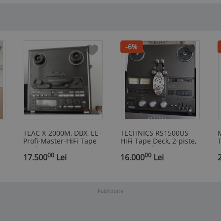
-6%
TEAC X-2000M, DBX, EE-
TECHNICS RS1500US-
Profi-Master-HiFi Tape
HiFi Tape Deck, 2-piste,
T
Deck, 2-piste,
19/38+redare 4 piste
4
00
00
19/38+redare 4 piste
17.500
Lei
16.000
Lei
c
Publicitate