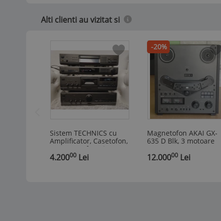
Alti clienti au vizitat si
-20%
Sistem TECHNICS cu
Magnetofon AKAI GX-
Amplificator, Casetofon,
635 D Blk, 3 motoare
CD, Tuner, functioneaza
DD, 6 capete GX, auto
00
00
si arata f. binee
4.200
Lei
revers, stare f. buna
12.000
Lei