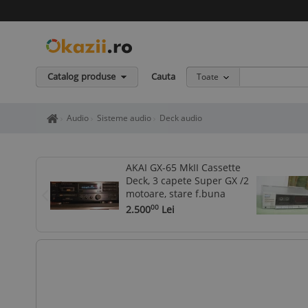
Catalog produse
Cauta
Toate
Home page okazii.ro - Cumperi in siguranta de la vanzatori de in
Audio
Sisteme audio
Deck audio
AKAI GX-65 MkII Cassette
Deck, 3 capete Super GX /2
motoare, stare f.buna
2.500
Lei
00