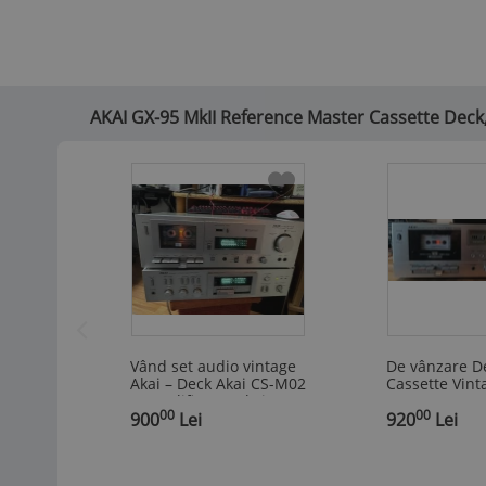
AKAI GX-95 MkII Reference Master Cassette Deck,
Vând set audio vintage
De vânzare D
Akai – Deck Akai CS-M02
Cassette Vint
+ Amplificator Akai AM-
GXC-706D – M
00
00
,
U02
900
Lei
,
Japan
920
Lei