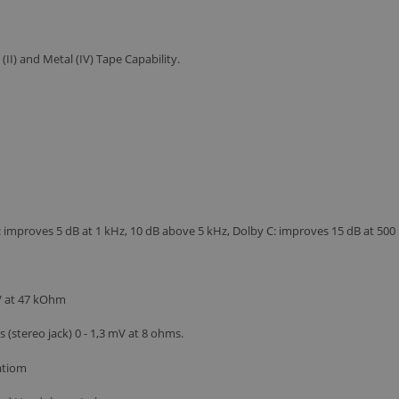
II) and Metal (IV) Tape Capability.
B: improves 5 dB at 1 kHz, 10 dB above 5 kHz, Dolby C: improves 15 dB at 500 
mV at 47 kOhm
stereo jack) 0 - 1,3 mV at 8 ohms.
ratiom