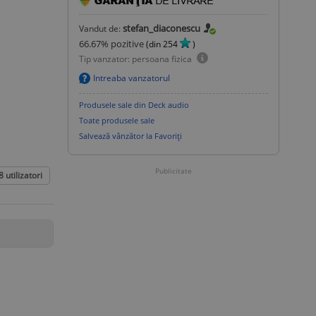
stefan_diaconescu
Vandut de:
66.67
% pozitive
(din
254
)
Tip vanzator: persoana fizica
Intreaba vanzatorul
Produsele sale din Deck audio
Toate produsele sale
Salvează vânzător la Favoriți
Publicitate
8
utilizatori