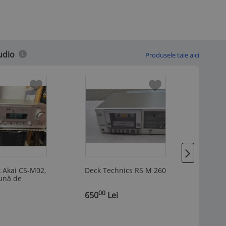
udio
Produsele tale aici
 Akai CS-M02,
Deck Technics RS M 260
deck d
bună de
lemn
re
00
00
,
650
Lei
,
20
L