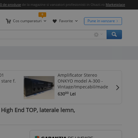
00 de produse
de la magazine si vanzatori profesionisti in Okazii.ro
Marketplace
0
Cos cumparaturi
Favorite
Pune in vanzare
01
Amplificator Stereo
-8%
 stare f.
ONKYO model A-300 -
Vintage/Impecabil/made
in Japan
630
Lei
00
 High End TOP, laterale lemn,