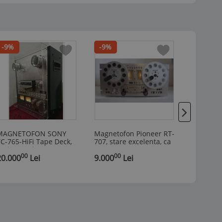
-9%
-9%
MAGNETOFON SONY
Magnetofon Pioneer RT-
Linie ME
C-765-HiFi Tape Deck,
707, stare excelenta, ca
MECASO
-piste, 2 vit. 9,5 / 19
nou
SX4981/
00
00
00
m/s, stare excelnta
20.000
Lei
9.000
Lei
- Perfect
700
Le