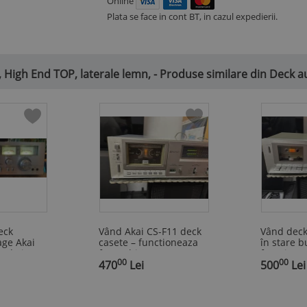
Online
Plata se face in cont BT, in cazul expedierii.
 High End TOP, laterale lemn, - Produse similare din Deck a
eck
Vând Akai CS-F11 deck
Vând deck
age Akai
casete – functioneaza
în stare 
ade in
foarte bine
funcționa
00
00
,
470
Lei
,
500
Lei