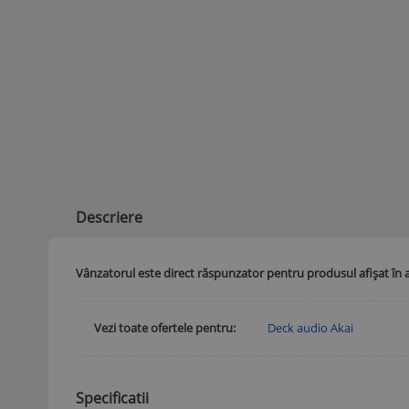
Descriere
Vânzatorul este direct răspunzator pentru produsul afișat în 
Vezi toate ofertele pentru
Deck audio Akai
Specificatii