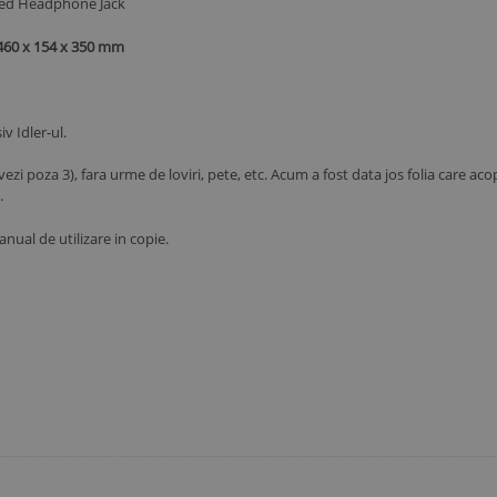
Plated Headphone Jack
460 x 154 x 350 mm
v Idler-ul.
vezi poza 3), fara urme de loviri, pete, etc. Acum a fost data jos folia care ac
.
nual de utilizare in copie.