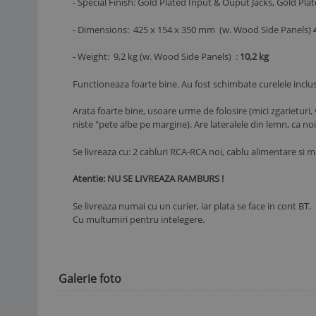
- Special Finish: Gold Plated Input & Ouput Jacks, Gold 
- Dimensions: 425 x 154 x 350 mm (w. Wood Side Panels)
- Weight: 9,2 kg (w. Wood Side Panels) :
10,2 kg
Functioneaza foarte bine. Au fost schimbate curelele inclusi
Arata foarte bine, usoare urme de folosire (mici zgarieturi, 
niste "pete albe pe margine). Are lateralele din lemn, ca noi
Se livreaza cu: 2 cabluri RCA-RCA noi, cablu alimentare si ma
Atentie: NU SE LIVREAZA RAMBURS !
Se livreaza numai cu un curier, iar plata se face in cont BT.
Cu multumiri pentru intelegere.
Galerie foto