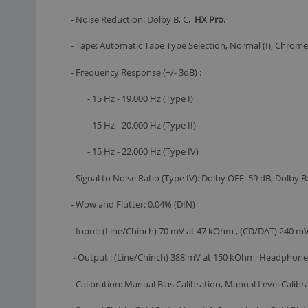
- Noise Reduction: Dolby B, C,
HX Pro.
- Tape: Automatic Tape Type Selection, Normal (I), Chrome (
- Frequency Response (+/- 3dB) :
- 15 Hz - 19.000 Hz (Type I)
- 15 Hz - 20.000 Hz (Type II)
- 15 Hz - 22.000 Hz (Type IV)
- Signal to Noise Ratio (Type IV): Dolby OFF: 59 dB, Dolby 
- Wow and Flutter: 0.04% (DIN)
- Input: (Line/Chinch) 70 mV at 47 kOhm , (CD/DAT) 240 
- Output : (Line/Chinch) 388 mV at 150 kOhm, Headphones (
- Calibration: Manual Bias Calibration, Manual Level Calib