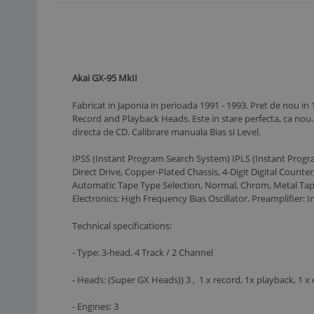
Akai GX-95 MkII
Fabricat in Japonia in perioada 1991 - 1993. Pret de nou i
Record and Playback Heads. Este in stare perfe
directa de CD. Calibrare manuala Bias si Level.
IPSS (Instant Program Search System) IPLS (Instant Progra
Direct Drive, Copper-Plated Chassis, 4-Digit Digital Count
Automatic Tape Type Selection, Normal, Chrom, Metal Tape
Electronics: High Frequency Bias Oscillator. Preamplifier: I
Technical specifications:
- Type: 3-head, 4 Track / 2 Channel
- Heads: (Super GX Heads)) 3 , 1 x record, 1x playback, 1 x 
- Engines: 3