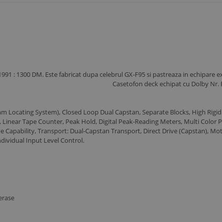
n 1991 : 1300 DM. Este fabricat dupa celebrul GX-F95 si pastreaza in echipar
cta, ca nou. Casetofon deck echipat cu Dolby Nr. B, C, Dolby 
m Locating System), Closed Loop Dual Capstan, Separate Blocks, High Rigid C
er, Linear Tape Counter, Peak Hold, Digital Peak-Reading Meters, Multi Colo
 Capability, Transport: Dual-Capstan Transport, Direct Drive (Capstan), M
ndividual Input Level Control.
erase