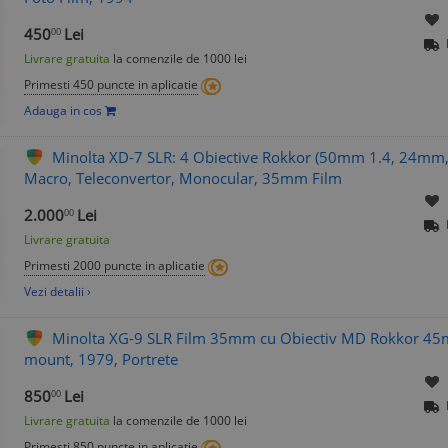
450
Lei
00
Livrare gratuita
la comenzile de 1000 lei
Primesti 450 puncte in aplicatie
Adauga in cos
Minolta XD-7 SLR: 4 Obiective Rokkor (50mm 1.4, 24m
Macro, Teleconvertor, Monocular, 35mm Film
2.000
Lei
00
Livrare gratuita
Primesti 2000 puncte in aplicatie
Vezi detalii ›
Minolta XG-9 SLR Film 35mm cu Obiectiv MD Rokkor 45mm
mount, 1979, Portrete
850
Lei
00
Livrare gratuita
la comenzile de 1000 lei
Primesti 850 puncte in aplicatie