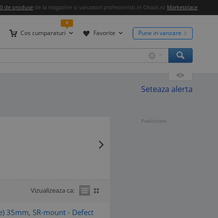
00 de produse
de la magazine si vanzatori profesionisti in Okazii.ro
Marketplace
0
Cos cumparaturi
Favorite
Pune in vanzare
Seteaza alerta
Publicitate
Vizualizeaza ca:
ne) 35mm, SR-mount - Defect