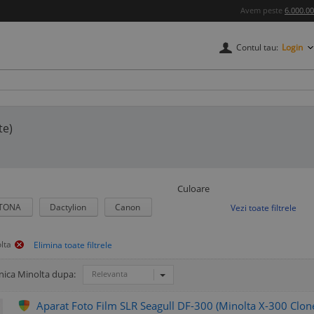
Avem peste
6.000.0
Contul tau:
Login
te)
Culoare
TONA
Dactylion
Canon
Vezi toate filtrele
olta
nica Minolta dupa:
Relevanta
Aparat Foto Film SLR Seagull DF-300 (Minolta X-300 Clo