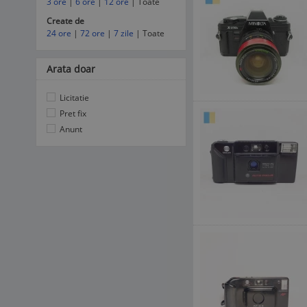
3 ore
|
6 ore
|
12 ore
| Toate
Create de
24 ore
|
72 ore
|
7 zile
| Toate
Arata doar
Licitatie
Pret fix
Anunt