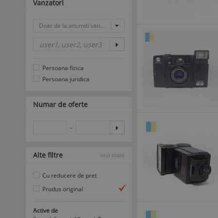
Vanzatori
Doar de la anumiti vanzatori
Persoana fizica
Persoana juridica
Numar de oferte
-
Alte filtre
vezi toate
Cu reducere de pret
Produs original
Active de