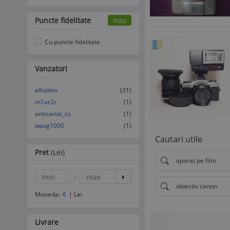
Puncte fidelitate
nou
Cu puncte fidelitate
Vanzatori
elhakim
(31)
m1ar2c
(1)
anticariat_cs
(1)
waxg1000
(1)
Cautari utile
Pret
(Lei)
aparat pe film
-
obiectiv canon
Moneda:
€
|
Lei
Livrare