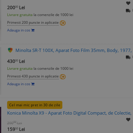
200
Lei
00
Livrare gratuita
la comenzile de 1000 lei
Primesti 200 puncte in aplicatie
Adauga in cos
Minolta SR-T 100X, Aparat Foto Film 35mm, Body, 1977, 
430
Lei
00
Livrare gratuita
la comenzile de 1000 lei
Primesti 430 puncte in aplicatie
Adauga in cos
Cel mai mic pret in 30 de zile
Konica Minolta X9 - Aparat Foto Digital Compact, de Colectie,
00
290
Lei
159
Lei
50