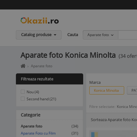
Catalog produse
Cauta
Aparate foto
Aparate foto Konica Minolta
(34 ofer
Home
Aparate foto
page
okazii.ro
Filtreaza rezultate
-
Marca
Cumperi
Konica Minolta
PA
Nou (4)
in
siguranta
Second hand (21)
de
Filtre selectate:
Konica Min
la
Categorie
vanzatori
Sorteaza Aparate foto Ko
de
Afisare Lista
Afisare galerie
incredere
Aparate foto
(34)
Aparate Foto cu Film
(31)