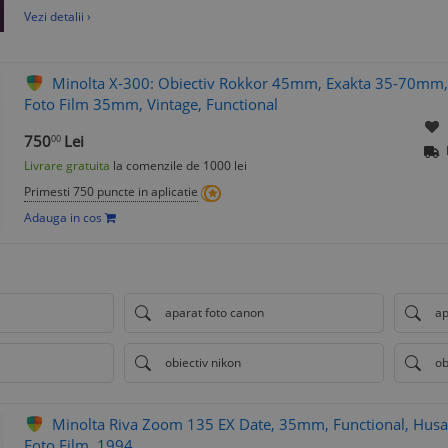
Vezi detalii ›
Minolta X-300: Obiectiv Rokkor 45mm, Exakta 35-70mm, 
Foto Film 35mm, Vintage, Functional
750
Lei
00
Livrare gratuita
la comenzile de 1000 lei
Primesti 750 puncte in aplicatie
Adauga in cos
aparat foto canon
ap
obiectiv nikon
ob
Minolta Riva Zoom 135 EX Date, 35mm, Functional, Husa
Foto Film, 1994