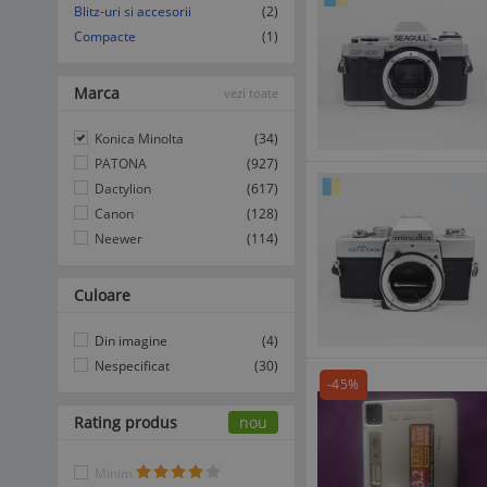
Blitz-uri si accesorii
(2)
Compacte
(1)
Marca
vezi toate
Konica Minolta
(34)
PATONA
(927)
Dactylion
(617)
Canon
(128)
Neewer
(114)
Culoare
Din imagine
(4)
Nespecificat
(30)
-45%
Rating produs
nou
Minim