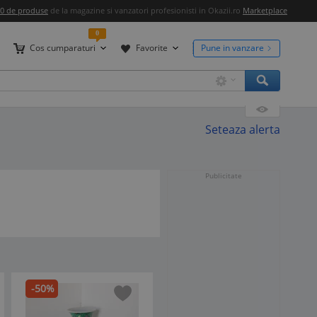
00 de produse
de la magazine si vanzatori profesionisti in Okazii.ro
Marketplace
0
Cos cumparaturi
Favorite
Pune in vanzare
Seteaza alerta
Publicitate
-50%