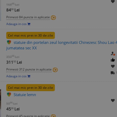
00
168
Lei
84
Lei
00
Primesti 84 puncte in aplicatie
Adauga in cos
Cel mai mic pret in 30 de zile
statuie din portelan zeul longevitatii Chinezesc Shou Lao
jumatatea sec XX
00
350
Lei
311
Lei
50
Primesti 312 puncte in aplicatie
Adauga in cos
Cel mai mic pret in 30 de zile
Statuie lemn
00
50
Lei
45
Lei
00
Primesti 45 puncte in aplicatie