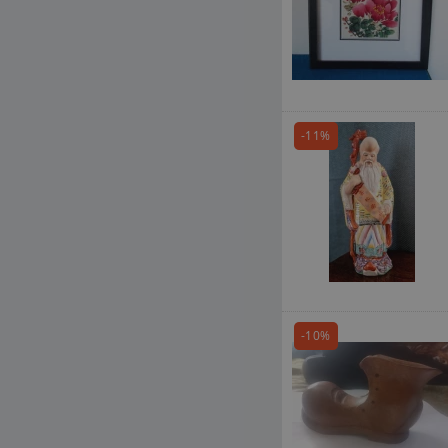
-11%
-10%