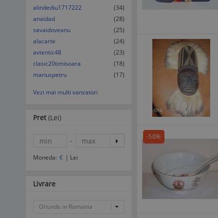
alindediu1717222
(34)
anaidad
(28)
savaidoveanu
(25)
alacarte
(24)
avtentic48
(23)
clasic20timisoara
(18)
mariuspetru
(17)
Vezi mai multi vanzatori
Pret
(Lei)
-50%
-
Moneda:
€
|
Lei
Livrare
Oriunde in Romania