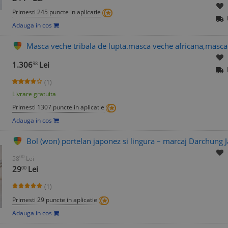
Primesti 245 puncte in aplicatie
Adauga in cos
Masca veche tribala de lupta.masca veche africana,masc
1.306
Lei
98
(1)
Livrare gratuita
Primesti 1307 puncte in aplicatie
Adauga in cos
Bol (won) portelan japonez si lingura – marcaj Darchung 
00
58
Lei
29
Lei
00
(1)
Primesti 29 puncte in aplicatie
Adauga in cos