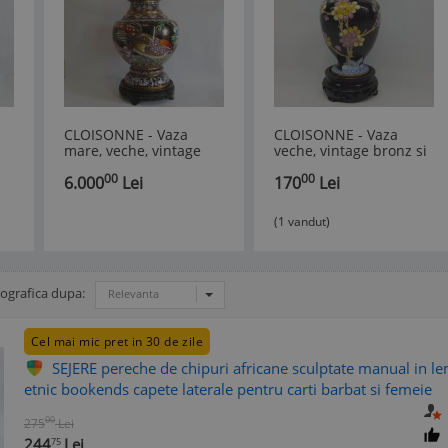
CLOISONNE - Vaza
CLOISONNE - Vaza
mare, veche, vintage
veche, vintage bronz si
A -
bronz si email - CHINA
email - CHINA
00
00
6.000
Lei
170
Lei
(1 vandut)
nografica dupa:
Relevanta
Cel mai mic pret in 30 de zile
SEJERE pereche de chipuri africane sculptate manual in le
etnic bookends capete laterale pentru carti barbat si femeie
00
275
Lei
244
Lei
75