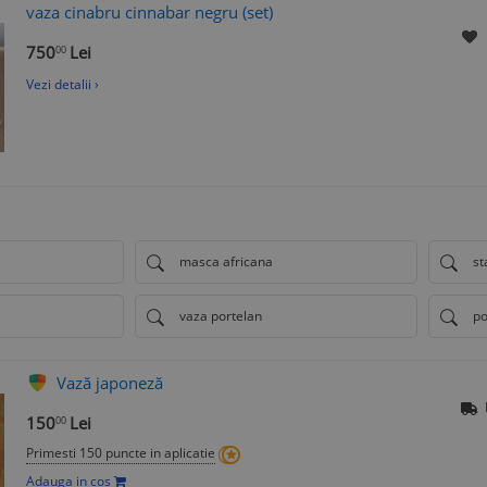
vaza cinabru cinnabar negru (set)
750
Lei
00
Vezi detalii ›
masca africana
st
vaza portelan
po
Vază japoneză
150
Lei
00
Primesti 150 puncte in aplicatie
Adauga in cos