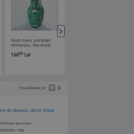
Vază mare, porțelan
Vaza din cloisonne,
chinezesc, decorată
alama cu email, motive
manual - Enamel
florale (1)
00
00
160
Lei
100
Lei
Famille Verte Wu kai -
Hongdian China
Vizualizeaza ca:
mn de abanos, decor tribal
Vanzator premium
(99,43% / 199)