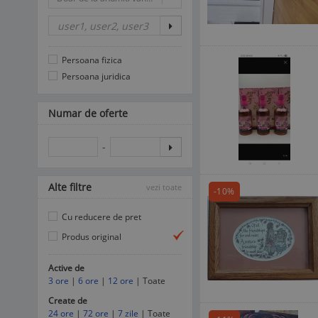
Persoana fizica
Persoana juridica
Numar de oferte
-
Alte filtre
vezi toate
-10%
Cu reducere de pret
Produs original
Active de
3 ore
|
6 ore
|
12 ore
| Toate
Create de
24 ore
|
72 ore
|
7 zile
| Toate