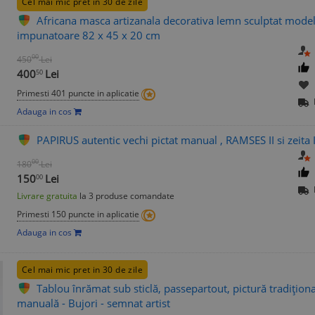
Cel mai mic pret in 30 de zile
Africana masca artizanala decorativa lemn sculptat model 
impunatoare 82 x 45 x 20 cm
00
450
Lei
400
Lei
50
Primesti 401 puncte in aplicatie
Adauga in cos
PAPIRUS autentic vechi pictat manual , RAMSES II si zeita 
00
180
Lei
150
Lei
00
Livrare gratuita
la 3 produse comandate
Primesti 150 puncte in aplicatie
Adauga in cos
Cel mai mic pret in 30 de zile
Tablou înrămat sub sticlă, passepartout, pictură tradițio
manuală - Bujori - semnat artist