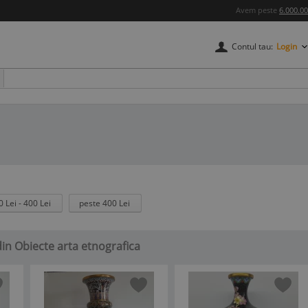
Avem peste
6.000.0
Contul tau:
Login
0 Lei - 400 Lei
peste 400 Lei
din Obiecte arta etnografica