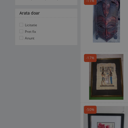
-11%
Arata doar
Licitatie
Pret fix
Anunt
-17%
-50%