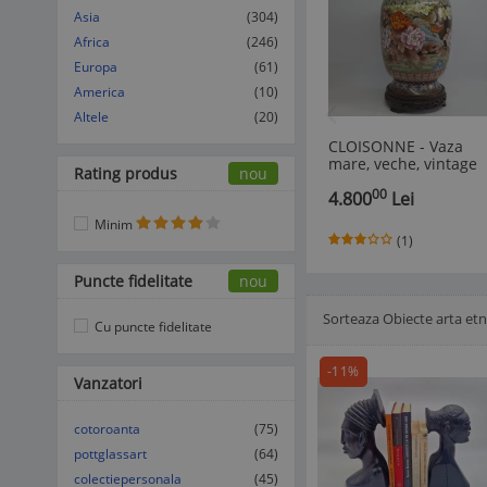
Asia
(304)
Africa
(246)
Europa
(61)
America
(10)
Altele
(20)
CLOISONNE - Vaza
mare, veche, vintage
Rating produs
nou
bronz si email - CHIN
00
4.800
Lei
59 CM H cu suport
Minim
(1)
Puncte fidelitate
nou
Sorteaza Obiecte arta et
Afisare Lista
Afisare galerie
Cu puncte fidelitate
-11%
Vanzatori
cotoroanta
(75)
pottglassart
(64)
colectiepersonala
(45)