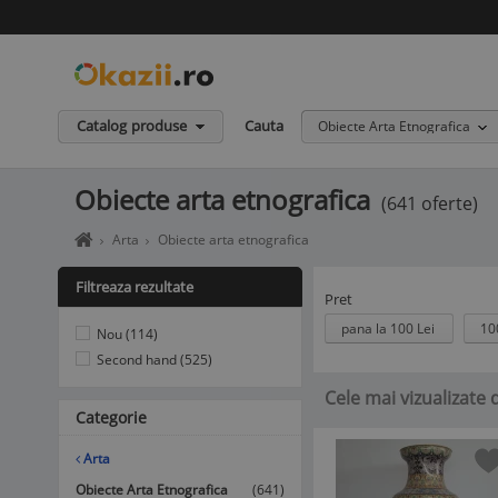
Catalog produse
Cauta
Obiecte Arta Etnografica
Obiecte arta etnografica
(641 oferte)
Home
Arta
Obiecte arta etnografica
page
okazii.ro
Filtreaza rezultate
-
Pret
Cumperi
pana la 100 Lei
10
Nou (114)
in
siguranta
Second hand (525)
de
Cele mai vizualizate 
la
Categorie
vanzatori
de
incredere
Arta
Obiecte Arta Etnografica
(641)