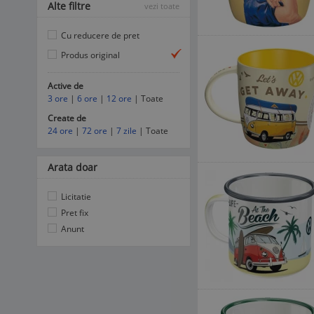
Alte filtre
vezi toate
Cu reducere de pret
Produs original
Active de
3 ore
|
6 ore
|
12 ore
| Toate
Create de
24 ore
|
72 ore
|
7 zile
| Toate
Arata doar
Licitatie
Pret fix
Anunt