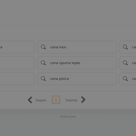
la
cana inox
c
cana spuma lapte
ca
cana pisica
ca
1
Inapoi
Inainte
Publicitate