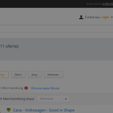
Avem peste
6.000.0
Contul tau:
Login
(11 oferte)
sing
Oem
Jovy
Heinner
rt Merchandising
Art Merchandising dupa:
Relevanta
Cana - Volkswagen - Good in Shape