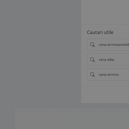
Cautari utile
cana termosensibi
cana alba
cana termos