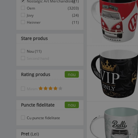
Nostalgic Art Merchandising
(11)
Oem
(3203)
Jovy
(24)
Heinner
(11)
Stare produs
Nou (11)
Second hand
Rating produs
nou
Minim
Puncte fidelitate
nou
Cu puncte fidelitate
Pret
(Lei)