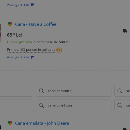
Adauga in cos
Cana - Have a Coffee
65
Lei
34
Livrare gratuita
la comenzile de 500 lei
Primesti 65 puncte in aplicatie
Adauga in cos
a
cana ceramica
se
cana cu infuzor
ca
Cana emailata - John Deere