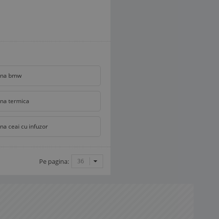
ana bmw
na termica
na ceai cu infuzor
Pe pagina:
36