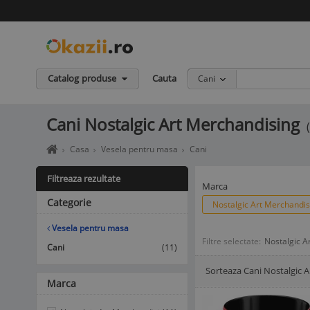
Catalog produse
Cauta
Cani
Cani Nostalgic Art Merchandising
Home
Casa
Vesela pentru masa
Cani
page
okazii.ro
Filtreaza rezultate
-
Marca
Cumperi
Categorie
Nostalgic Art Merchandi
in
siguranta
Vesela pentru masa
de
Filtre selectate:
Nostalgic A
la
Cani
(11)
vanzatori
Sorteaza Cani Nostalgic 
de
Afisare Lista
Afisare galerie
Marca
incredere