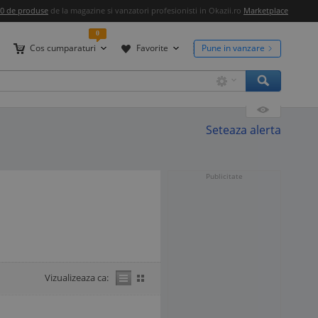
00 de produse
de la magazine si vanzatori profesionisti in Okazii.ro
Marketplace
0
Cos cumparaturi
Favorite
Pune in vanzare
Seteaza alerta
Publicitate
Vizualizeaza ca: