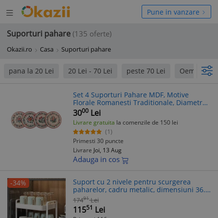
Deschide
hide
Pune in vanzare
meniul
niul
Suporturi pahare
(135 oferte)
Okazii.ro
Casa
Suporturi pahare
pana la 20 Lei
20 Lei - 70 Lei
peste 70 Lei
Oem
Set 4 Suporturi Pahare MDF, Motive
Florale Romanesti Traditionale, Diametru
9.5cm
00
30
Lei
Livrare gratuita
la comenzile de 150 lei
(1)
Primesti 30 puncte
Livrare
Joi, 13 Aug
Adauga in cos
Suport cu 2 nivele pentru scurgerea
-34%
paharelor, cadru metalic, dimensiuni 36.5
x 25.5 x 29 cm, alb
91
174
Lei
51
115
Lei