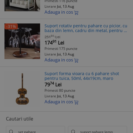
Primesti 116 puncte
Livrare
Joi, 13 Aug
Adauga in cos
Suport rotativ pentru pahare cu picior, cu
-31%
baza din lemn, cadru din metal, pentru 6
pahare, negru/maro
91
251
Lei
91
174
Lei
Primesti 175 puncte
Livrare
Joi, 13 Aug
Adauga in cos
Suport forma vioara cu 6 pahare shot
pentru tuica, 50ml, 44x19cm, maro
74
79
Lei
Primesti 80 puncte
Livrare
Joi, 13 Aug
Adauga in cos
Cautari utile
set pahare
suport pahare lemn