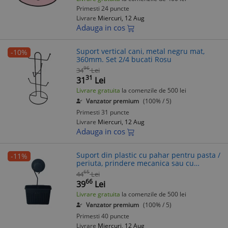
Primesti 24 puncte
Livrare
Miercuri, 12 Aug
Adauga in cos
Suport vertical cani, metal negru mat,
-10%
360mm. Set 2/4 bucati Rosu
96
34
Lei
31
31
Lei
Livrare gratuita
la comenzile de 500 lei
Vanzator premium
(100% / 5)
Primesti 31 puncte
Livrare
Miercuri, 12 Aug
Adauga in cos
Suport din plastic cu pahar pentru pasta /
-11%
periuta, prindere mecanica sau cu
ventuza, negru, SV459, 130 mm
65
44
Lei
66
39
Lei
Livrare gratuita
la comenzile de 500 lei
Vanzator premium
(100% / 5)
Primesti 40 puncte
Livrare
Miercuri, 12 Aug