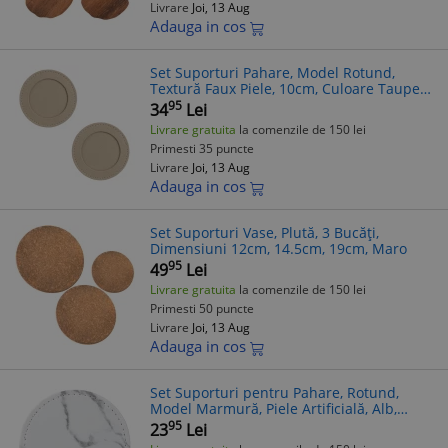
Livrare
Joi, 13 Aug
Adauga in cos
Set Suporturi Pahare, Model Rotund,
Textură Faux Piele, 10cm, Culoare Taupe,
2 Bucăți
95
34
Lei
Livrare gratuita
la comenzile de 150 lei
Primesti 35 puncte
Livrare
Joi, 13 Aug
Adauga in cos
Set Suporturi Vase, Plută, 3 Bucăți,
Dimensiuni 12cm, 14.5cm, 19cm, Maro
95
49
Lei
Livrare gratuita
la comenzile de 150 lei
Primesti 50 puncte
Livrare
Joi, 13 Aug
Adauga in cos
Set Suporturi pentru Pahare, Rotund,
Model Marmură, Piele Artificială, Alb,
10cm
95
23
Lei