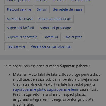
Galerii perdele
Pahare
Perdele
Perdele dus
Platouri servire
Seifuri
Servetele de masa
Servicii de masa
Solutii antidaunatori
Suporturi farfurii
Suporturi prosoape
Suporturi servetele
Tacamuri
Tavi cuptor
Tavi servire
Vesela de unica folosinta
Ce te poate interesa cand cumperi
Suporturi pahare
?
Material
: Materialul de fabricatie se alege pentru decor
si utilitate. Se asaza sub pahar pentru a proteja masa.
Unicitatea vine din texturi variate in special pentru
suport pahare pluta
,
suport pahare lemn
sau silicon.
Previne zgarieturile si ofera un aspect placut,
asigurand integrarea in design si prelungind viata
mobilierului.