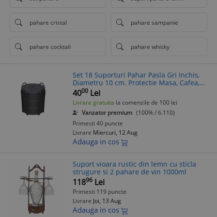
pahare cristal
pahare sampanie
pahare cocktail
pahare whisky
Set 18 Suporturi Pahar Pasla Gri Inchis,
Diametru 10 cm. Protectie Masa, Cafea,
Ceai. Coastere Pahare
00
40
Lei
Livrare gratuita
la comenzile de 100 lei
Vanzator premium
(100% / 6.110)
Primesti 40 puncte
Livrare
Miercuri, 12 Aug
Adauga in cos
Suport vioara rustic din lemn cu sticla
strugure si 2 pahare de vin 1000ml
96
118
Lei
Primesti 119 puncte
Livrare
Joi, 13 Aug
Adauga in cos