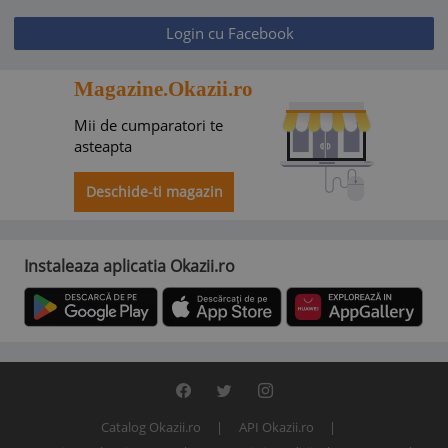
Login cu Facebook
Magazine.Okazii.ro
Mii de cumparatori te
asteapta
Deschide-ti magazin
Instaleaza aplicatia Okazii.ro
Catalog Okazii.ro
API Okazii.ro