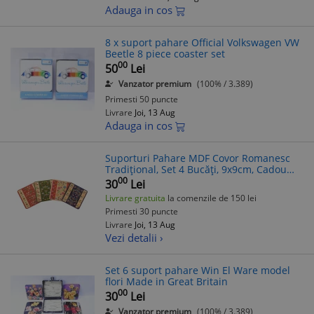
Adauga in cos
8 x suport pahare Official Volkswagen VW
Beetle 8 piece coaster set
00
50
Lei
Vanzator premium
(100% / 3.389)
Primesti 50 puncte
Livrare
Joi, 13 Aug
Adauga in cos
Suporturi Pahare MDF Covor Romanesc
Tradițional, Set 4 Bucăți, 9x9cm, Cadou
Autentic Românesc
00
30
Lei
Livrare gratuita
la comenzile de 150 lei
Primesti 30 puncte
Livrare
Joi, 13 Aug
Vezi detalii ›
Set 6 suport pahare Win El Ware model
flori Made in Great Britain
00
30
Lei
Vanzator premium
(100% / 3.389)