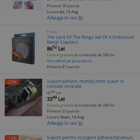
Primesti 30 puncte
Livrare
Joi, 13 Aug
Adauga in cos
Promo
The Lord Of The Rings Set Of 4 Embossed
Metal Coasters
52
86
Lei
Livrare gratuita
la comenzile de 500 lei
Vezi oferta pe jocurinoi.ro
Primesti 87 puncte
Suport pahare, montaj intre scaun si
-20%
consola centrala
86
41
Lei
49
33
Lei
Livrare gratuita
la comenzile de 500 lei
Primesti 33 puncte
Livrare
Vineri, 14 Aug
Adauga in cos
Suport pentru scurgere pahare/tacamuri,
-12%