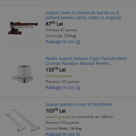
Suport lemn in forma de barda cu 6
pahare pentru tarie, rustic si original
05
87
Lei
Primesti 87 puncte
Livrare
Joi, 13 Aug
Adauga in cos
Wellis Suport Pahare Capri Periute Dinti
Cromat Portelan Montat Perete
8.2x10.6x9.3cm
10
133
Lei
Livrare gratuita
Primesti 133 puncte
Adauga in cos
Suport pahare crom 615x145mm
25
103
Lei
Livrare gratuita
la comenzile de 1000 lei
Primesti 103 puncte
Livrare
Vineri, 14 Aug
Adauga in cos