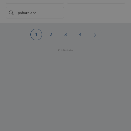
pahare apa
1
2
3
4
Publicitate