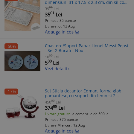
dimensiuni 31 x 17.5 x 2.3 cm, din silicon,
antiderapant, se curata usor, alb
93
39
Lei
01
35
Lei
Primesti 35 puncte
Livrare
Joi, 13 Aug
Adauga in cos
Coastere/Suport Pahar Lionel Messi Pepsi
-50%
- Set 2 Bucati - Nou
00
10
Lei
00
5
Lei
Vezi detalii ›
Set Sticla decantor Edman, forma glob
-17%
pamantesc, cu suport din lemn si 2
pahare pentru vin, Visiniu
00
450
Lei
89
374
Lei
Livrare gratuita
la comenzile de 500 lei
Primesti 375 puncte
Livrare
Miercuri, 12 Aug
Adauga in cos