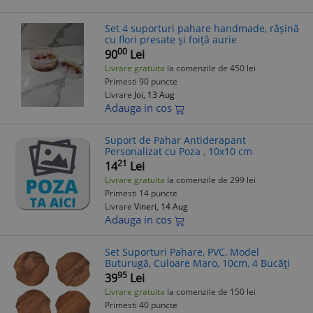
Set 4 suporturi pahare handmade, rășină
cu flori presate și foiță aurie
00
90
Lei
Livrare gratuita
la comenzile de 450 lei
Primesti 90 puncte
Livrare
Joi, 13 Aug
Adauga in cos
Suport de Pahar Antiderapant
Personalizat cu Poza , 10x10 cm
21
14
Lei
Livrare gratuita
la comenzile de 299 lei
Primesti 14 puncte
Livrare
Vineri, 14 Aug
Adauga in cos
Set Suporturi Pahare, PVC, Model
Buturugă, Culoare Maro, 10cm, 4 Bucăți
95
39
Lei
Livrare gratuita
la comenzile de 150 lei
Primesti 40 puncte