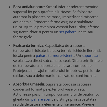
Baza antialunecare
: Stratul inferior aderent mentine
suportul fix pe suprafetele lucioase. Se foloseste
automat la plasarea pe masa, impiedicand miscarea
accidentala. Prinderea ferma asigura o stabilitate
unica. Ajuta la prevenirea varsarii bauturilor, oferind
siguranta chiar si pentru un
set pahare
inalte sau
foarte grele.
Rezistenta termica
: Capacitatea de a suporta
temperaturi ridicate izoleaza termic lichidele fierbinti,
ideala pentru
pahare termorezistente
. Un
suport cani
se plaseaza direct sub cana cu ceai. Difera prin limitele
de temperatura suportate de fiecare compozitie.
Protejeaza finisajul mobilierului impotriva petelor de
caldura sau a deformarilor cauzate de cani incinse.
Absorbtia umezelii
: Suprafata poroasa capteaza
condensul format pe exteriorul vaselor reci.
Actioneaza pasiv in timpul consumului de bauturi cu
gheata din
pahare apa
. Se distinge prin capacitatea
rapida de uscare a elementelor ceramice. Previne