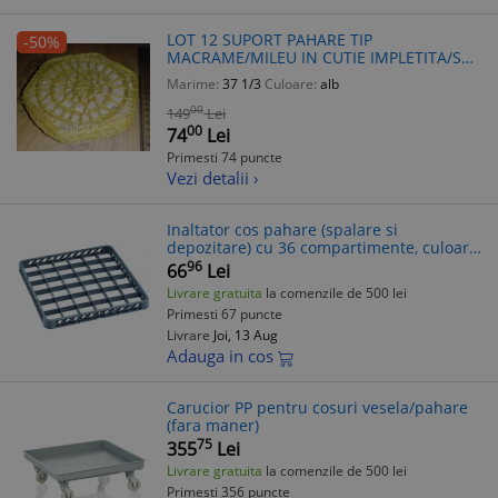
LOT 12 SUPORT PAHARE TIP
-50%
MACRAME/MILEU IN CUTIE IMPLETITA/SE
POT COASE INTRE ELE
Marime:
37 1/3
Culoare:
alb
00
149
Lei
00
74
Lei
Primesti 74 puncte
Vezi detalii ›
Inaltator cos pahare (spalare si
depozitare) cu 36 compartimente, culoare
gri
96
66
Lei
Livrare gratuita
la comenzile de 500 lei
Primesti 67 puncte
Livrare
Joi, 13 Aug
Adauga in cos
Carucior PP pentru cosuri vesela/pahare
(fara maner)
75
355
Lei
Livrare gratuita
la comenzile de 500 lei
Primesti 356 puncte