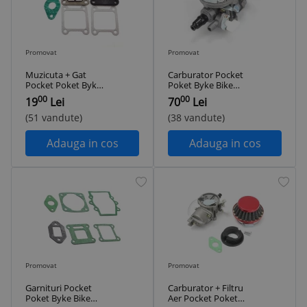
Promovat
Promovat
Muzicuta + Gat
Carburator Pocket
Pocket Poket Byke
Poket Byke Bike
Bike Mini ATV
Mini ATV
00
00
19
Lei
70
Lei
(51 vandute)
(38 vandute)
Adauga in cos
Adauga in cos
Promovat
Promovat
Garnituri Pocket
Carburator + Filtru
Poket Byke Bike
Aer Pocket Poket