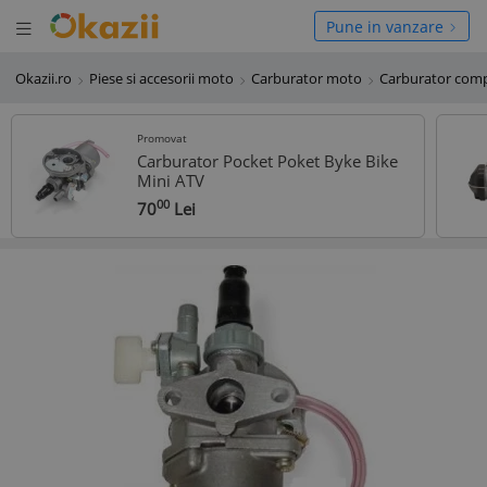
Deschide meniul
hide meniul
Pune in vanzare
Okazii.ro
Piese si accesorii moto
Carburator moto
Carburator com
Promovat
Carburator Pocket Poket Byke Bike
Mini ATV
00
70
Lei