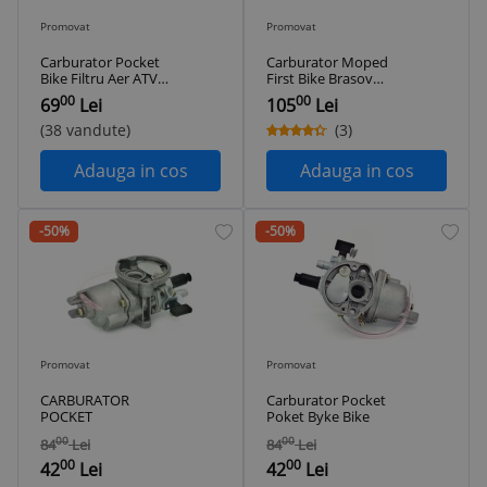
Promovat
Promovat
Carburator Pocket
Carburator Moped
Bike Filtru Aer ATV
First Bike Brasov
Pocket Bike Kit NOU
Soclu Manual NOU
00
00
69
Lei
105
Lei
(38 vandute)
(3)
Adauga in cos
Adauga in cos
-50%
-50%
Promovat
Promovat
CARBURATOR
Carburator Pocket
POCKET
Poket Byke Bike
00
00
84
Lei
84
Lei
00
00
42
Lei
42
Lei