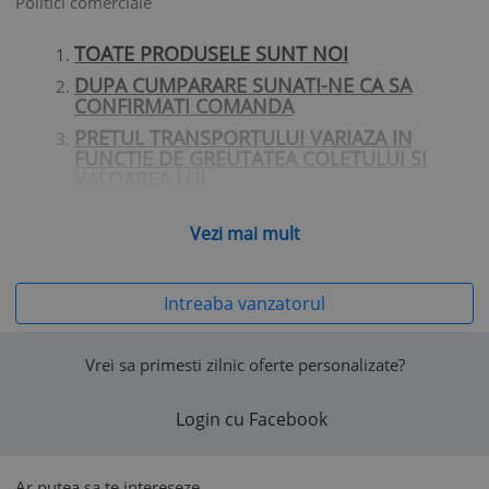
Politici comerciale
TOATE PRODUSELE SUNT NOI
DUPA CUMPARARE SUNATI-NE CA SA
CONFIRMATI COMANDA
PRETUL TRANSPORTULUI VARIAZA IN
FUNCTIE DE GREUTATEA COLETULUI SI
VALOAREA LUI
LA LIVRARILE PRIN CURIER RAPID
VERIFICATI SA AVETI IN LOCALITATE SEDIU
Vezi mai mult
CURIERULUI CU CARE DORITI SA VA
TRIMITEM.
LA COMENZI MAI MARI SE POATE ACORDA
Intreaba vanzatorul
TRANSPORT GRATUIT SAU DIVERSE
BONUSURI
Vrei sa primesti zilnic oferte personalizate?
TRANSPORTUL PE CURIERAT RAPID DIFERA DE LA
COLET LA COLET TRANSPORTUL ESTE DE LA 25
Login cu Facebook
RON IN SUS (MAI INTAI VERIFICATI COSTUL
TRANSPORTULUI SA FIM SIGURI CA ESTE OK)
VA RUGAM VERICATI DISPONIBILITATEA
Ar putea sa te intereseze