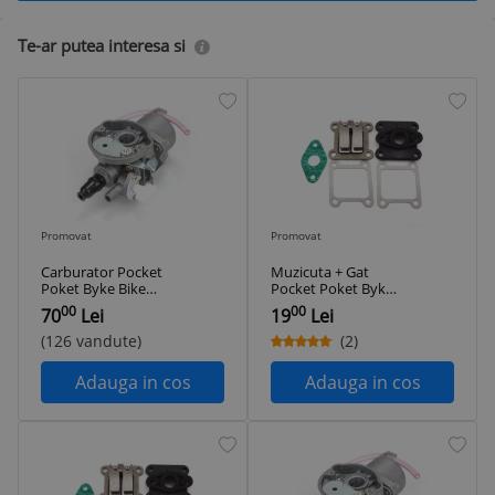
Te-ar putea interesa si
Promovat
Promovat
Carburator Pocket
Muzicuta + Gat
Poket Byke Bike
Pocket Poket Byke
Mini ATV
Bike Mini ATV
00
00
70
Lei
19
Lei
(126 vandute)
(2)
Adauga in cos
Adauga in cos