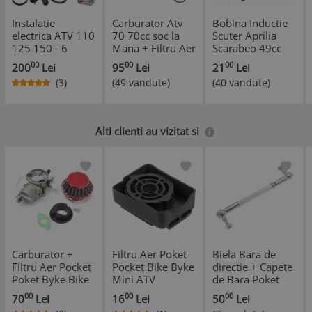
Instalatie
Carburator Atv
Bobina Inductie
electrica ATV 110
70 70cc soc la
Scuter Aprilia
125 150 - 6
Mana + Filtru Aer
Scarabeo 49cc
Bobine
+ Garnituri
50cc 80cc
00
00
00
200
Lei
95
Lei
21
Lei
Carburator
(3)
(49 vandute)
(40 vandute)
*
Alti clienti au vizitat si
Carburator +
Filtru Aer Poket
Biela Bara de
Filtru Aer Pocket
Pocket Bike Byke
directie + Capete
Poket Byke Bike
Mini ATV
de Bara Poket
Mini ATV
Pocket Bike Byke
00
00
00
70
Lei
16
Lei
50
Lei
Mini ATV