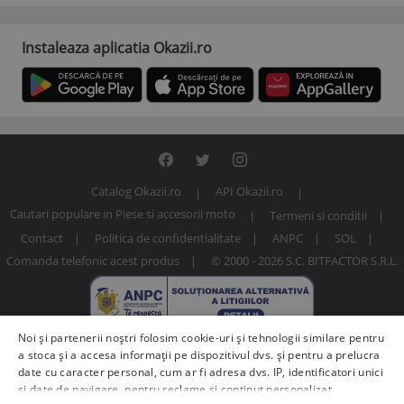
Instaleaza aplicatia Okazii.ro
Catalog Okazii.ro
API Okazii.ro
Cautari populare in Piese si accesorii moto
Termeni si conditii
Contact
Politica de confidentialitate
ANPC
SOL
Comanda telefonic acest produs
© 2000 - 2026 S.C. BITFACTOR S.R.L.
Noi și partenerii noștri folosim cookie-uri și tehnologii similare pentru
a stoca și a accesa informații pe dispozitivul dvs. și pentru a prelucra
date cu caracter personal, cum ar fi adresa dvs. IP, identificatori unici
și date de navigare, pentru reclame și conținut personalizat,