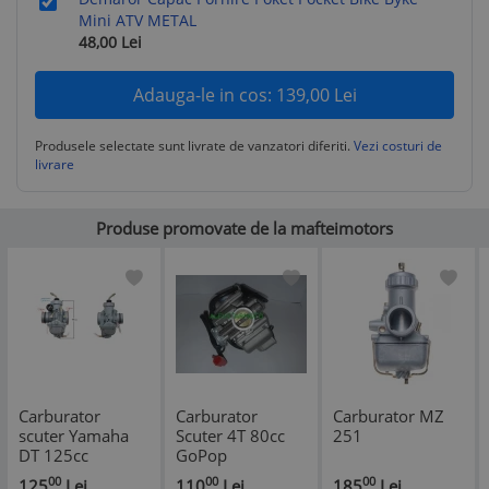
Mini ATV METAL
48,00
Lei
Adauga-le in cos:
139,00
Lei
Produsele selectate sunt livrate de vanzatori diferiti.
Vezi costuri de
livrare
Produse promovate de la mafteimotors
Carburator
Carburator
Carburator MZ
scuter Yamaha
Scuter 4T 80cc
251
DT 125cc
GoPop
Carburator
00
00
00
125
Lei
110
Lei
185
Lei