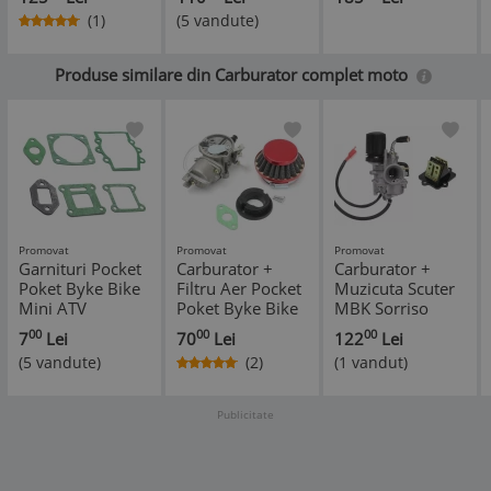
Scuter 4T 80cc
(1)
(5 vandute)
GoPop
*
*
Produse similare din Carburator complet moto
Promovat
Promovat
Promovat
Garnituri Pocket
Carburator +
Carburator +
Poket Byke Bike
Filtru Aer Pocket
Muzicuta Scuter
Mini ATV
Poket Byke Bike
MBK Sorriso
Mini ATV
49cc 50cc
00
00
00
7
Lei
70
Lei
122
Lei
(5 vandute)
(2)
(1 vandut)
Publicitate