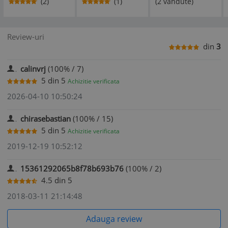
(2)
(1)
(2 vandute)
Review-uri
din
3
calinvrj
(100% / 7)
5
din
5
Achizitie verificata
2026-04-10 10:50:24
chirasebastian
(100% / 15)
5
din
5
Achizitie verificata
2019-12-19 10:52:12
15361292065b8f78b693b76
(100% / 2)
4.5
din
5
2018-03-11 21:14:48
Adauga review