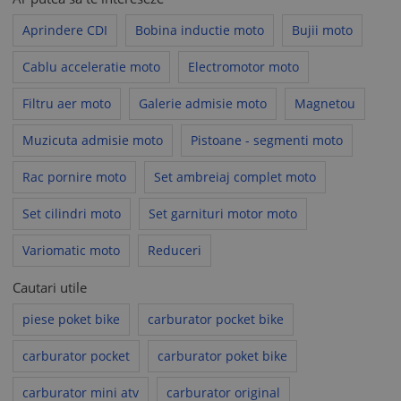
PRODUSELOR STOCURILE VARIAZA ZILNIC
Va rugam dupa achizitionarea produsului
Aprindere CDI
Bobina inductie moto
Bujii moto
confirmati comanda si adresa telefonic sau prin
mail pentru o livrare cat mai rapida .
Cablu acceleratie moto
Electromotor moto
Magazin de piese si accesorii moto
Filtru aer moto
Galerie admisie moto
Magnetou
Muzicuta admisie moto
Pistoane - segmenti moto
Rac pornire moto
Set ambreiaj complet moto
Set cilindri moto
Profil vanzator
Set garnituri motor moto
Variomatic moto
Reduceri
Intra in magazin
Vă rugăm să aveți în vedere că politicile comerciale ale
Cautari utile
vânzătorului nu pot contraveni prevederilor Acordului de
utilizare al www.okazii.ro, nici legislației aplicabile.
piese poket bike
carburator pocket bike
În toate situațiile în care politicile comerciale ale vânzătorului
încalcă legea sau Acordul de utilizare, acestea se consideră
carburator pocket
carburator poket bike
nescrise, fiind aplicabile prevederile legale corespunzătoare
sau prevederile
carburator mini atv
Acordului de utilizare
carburator original
, după caz.