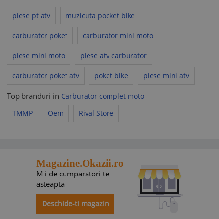
piese pt atv
muzicuta pocket bike
carburator poket
carburator mini moto
piese mini moto
piese atv carburator
carburator poket atv
poket bike
piese mini atv
Top branduri in
Carburator complet moto
TMMP
Oem
Rival Store
Magazine.Okazii.ro
Mii de cumparatori te
asteapta
Deschide-ti magazin