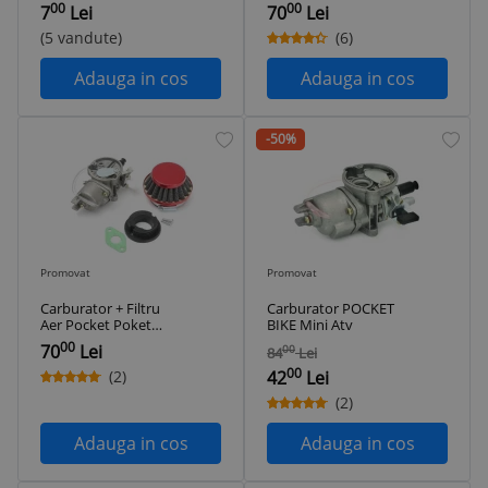
Mini ATV
Byke Bike Mini ATV
00
00
7
Lei
70
Lei
(5 vandute)
(6)
Adauga in cos
Adauga in cos
-50%
Promovat
Promovat
Carburator + Filtru
Carburator POCKET
Aer Pocket Poket
BIKE Mini Atv
Byke Bike Mini ATV
00
70
Lei
00
84
Lei
00
(2)
42
Lei
(2)
Adauga in cos
Adauga in cos