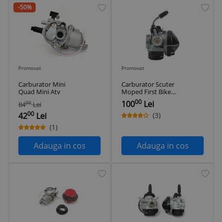
-50%
Promovat
Promovat
Carburator Mini
Carburator Scuter
Quad Mini Atv
Moped First Bike
Byke Brasov 2T 49cc
00
100
Lei
00
84
Lei
50cc 80cc Soc
00
Manual
42
Lei
(3)
(1)
Adauga in cos
Adauga in cos