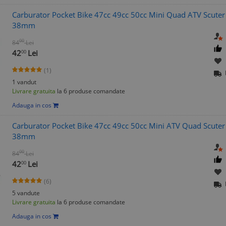
Carburator Pocket Bike 47cc 49cc 50cc Mini Quad ATV Scuter
38mm
00
84
Lei
42
Lei
00
(1)
1 vandut
Livrare gratuita
la 6 produse comandate
Adauga in cos
Carburator Pocket Bike 47cc 49cc 50cc Mini ATV Quad Scute
38mm
00
84
Lei
42
Lei
00
(6)
5 vandute
Livrare gratuita
la 6 produse comandate
Adauga in cos