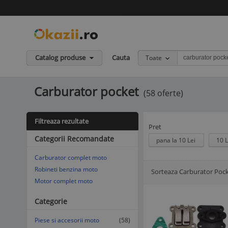
Catalog produse
Cauta
Toate
Carburator pocket
(58 oferte)
Filtreaza rezultate
Pret
Categorii Recomandate
pana la 10 Lei
10 L
Carburator complet moto
Robineti benzina moto
Sorteaza Carburator Poc
Afisare Lista
Afisare galerie
Motor complet moto
Categorie
Piese si accesorii moto
(58)