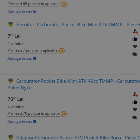
Primesti 69 puncte in aplicatie
Adauga in cos
Garnituri Carburator Pocket Bike Mini ATV TMMP - Piese
7
Lei
00
2 vandute
Primesti 7 puncte in aplicatie
Adauga in cos
Carburator Pocket Bike Mini ATV 49cc TMMP - Carburato
Poket Byke
70
Lei
00
4 vandute
Primesti 70 puncte in aplicatie
Adauga in cos
Adaptor Carburator Scuter ATV Pocket Bike Roco - Piese C