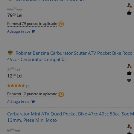
00
116
Lei
79
Lei
00
Primesti 79 puncte in aplicatie
Adauga in cos
Robinet Benzina Carburator Scuter ATV Pocket Bike Roco 
49cc - Carburator Compatibil
00
20
Lei
12
Lei
00
(1)
Primesti 12 puncte in aplicatie
Adauga in cos
Carburator Mini ATV Quad Pocket Bike 47cc 49cc 50cc, Soc M
13mm, Piese Mini Moto
00
84
Lei