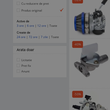
Cu reducere de pret
Produs original
Active de
3 ore
|
6 ore
|
12 ore
| Toate
Create de
24 ore
|
72 ore
|
7 zile
| Toate
-40%
Arata doar
Licitatie
Pret fix
Anunt
-50%