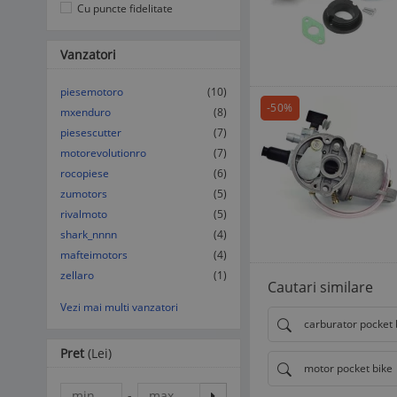
Cu puncte fidelitate
Vanzatori
piesemotoro
(10)
-50%
mxenduro
(8)
piesescutter
(7)
motorevolutionro
(7)
rocopiese
(6)
zumotors
(5)
rivalmoto
(5)
shark_nnnn
(4)
mafteimotors
(4)
zellaro
(1)
Cautari similare
Vezi mai multi vanzatori
carburator pocket 
Pret
(Lei)
motor pocket bike
-