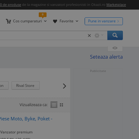
00 de produse
de la magazine si vanzatori profesionisti in Okazii.ro
Marketplace
0
Cos cumparaturi
Favorite
Pune in vanzare
×
Seteaza alerta
Publicitate
ion
Rival Store
Vizualizeaza ca:
iese Moto, Byke, Poket -
Vanzator premium