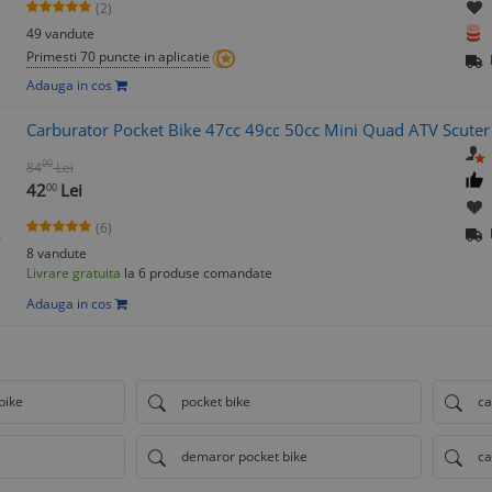
(2)
49 vandute
Primesti 70 puncte in aplicatie
Adauga in cos
Carburator Pocket Bike 47cc 49cc 50cc Mini Quad ATV Scute
00
84
Lei
42
Lei
00
(6)
8 vandute
Livrare gratuita
la 6 produse comandate
Adauga in cos
bike
pocket bike
ca
demaror pocket bike
ca