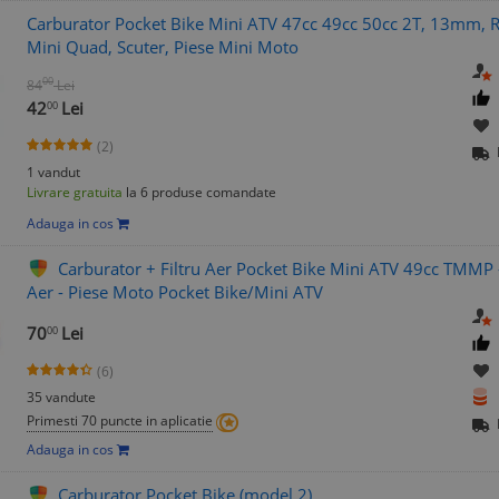
Carburator Pocket Bike Mini ATV 47cc 49cc 50cc 2T, 13mm, R
Mini Quad, Scuter, Piese Mini Moto
00
84
Lei
42
Lei
00
(2)
1 vandut
Livrare gratuita
la 6 produse comandate
Adauga in cos
Carburator + Filtru Aer Pocket Bike Mini ATV 49cc TMMP -
Aer - Piese Moto Pocket Bike/Mini ATV
70
Lei
00
(6)
35 vandute
Primesti 70 puncte in aplicatie
Adauga in cos
Carburator Pocket Bike (model 2)