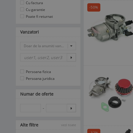
Cu factura
-50%
Cu garantie
Poate fi returnat
Vanzatori
Doar de la anumiti vanzatori
Persoana fizica
Persoana juridica
Numar de oferte
-
Alte filtre
vezi toate
-32%