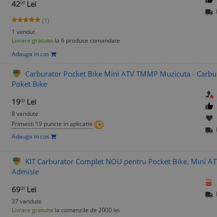
42
Lei
00
(1)
1 vandut
Livrare gratuita
la 6 produse comandate
Adauga in cos
Carburator Pocket Bike Mini ATV TMMP Muzicuta - Carbu
Poket Bike
19
Lei
00
8 vandute
Primesti 19 puncte in aplicatie
Adauga in cos
KIT Carburator Complet NOU pentru Pocket Bike, Mini ATV,
Admisie
69
Lei
00
37 vandute
Livrare gratuita
la comenzile de 2000 lei