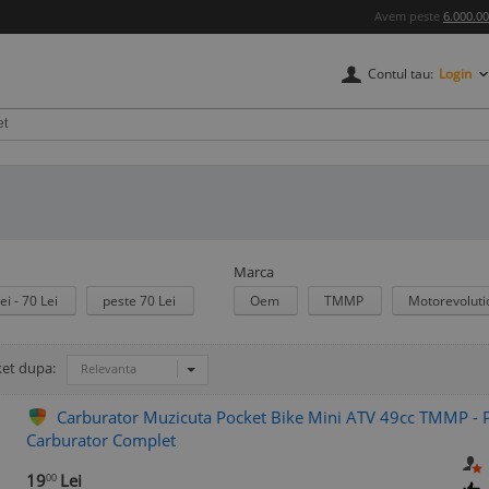
Avem peste
6.000.0
Contul tau:
Login
Marca
ei - 70 Lei
peste 70 Lei
Oem
TMMP
Motorevolut
ket dupa:
Relevanta
Carburator Muzicuta Pocket Bike Mini ATV 49cc TMMP - P
Carburator Complet
19
Lei
00