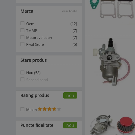
Marca
vezi toate
Oem
(12)
TMMP
(7)
Motorevolution
(7)
Rival Store
(5)
Stare produs
Nou (58)
Second hand
Rating produs
nou
Minim
Puncte fidelitate
nou